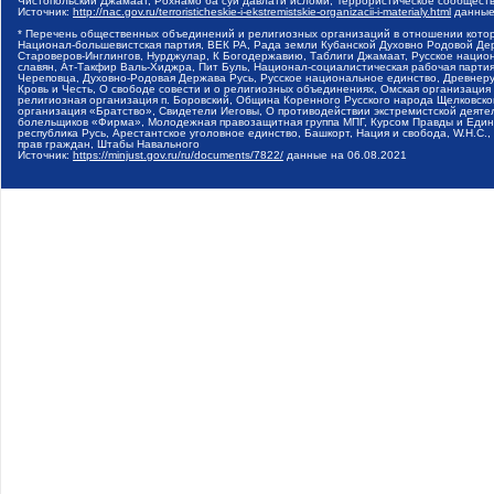
Чистопольский Джамаат, Рохнамо ба суи давлати исломи, Террористическое сообщест
Источник:
http://nac.gov.ru/terroristicheskie-i-ekstremistskie-organizacii-i-materialy.html
данные
* Перечень общественных объединений и религиозных организаций в отношении котор
Национал-большевистская партия, ВЕК РА, Рада земли Кубанской Духовно Родовой Де
Староверов-Инглингов, Нурджулар, К Богодержавию, Таблиги Джамаат, Русское наци
славян, Ат-Такфир Валь-Хиджра, Пит Буль, Национал-социалистическая рабочая парт
Череповца, Духовно-Родовая Держава Русь, Русское национальное единство, Древнер
Кровь и Честь, О свободе совести и о религиозных объединениях, Омская организаци
религиозная организация п. Боровский, Община Коренного Русского народа Щелковског
организация «Братство», Свидетели Иеговы, О противодействии экстремистской деяте
болельщиков «Фирма», Молодежная правозащитная группа МПГ, Курсом Правды и Единен
республика Русь, Арестантское уголовное единство, Башкорт, Нация и свобода, W.H.С
прав граждан, Штабы Навального
Источник:
https://minjust.gov.ru/ru/documents/7822/
данные на
06.08.2021