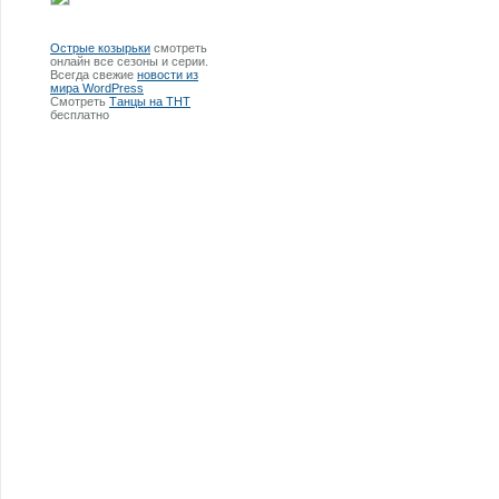
Острые козырьки
смотреть
онлайн все сезоны и серии.
Всегда свежие
новости из
мира WordPress
Смотреть
Танцы на ТНТ
бесплатно