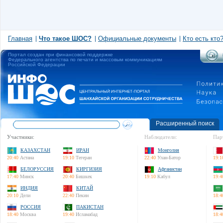
Главная
Что такое ШОС?
Официальные документы
Кто есть кто
Портал создан при финансовой поддержке
Федерального агентства по печати и массовым коммуникациям
Российской Федерации
Расширенный поиск
Участники:
Наблюдатели:
Пар
КАЗАХСТАН
ИРАН
Монголия
20:40
Астана
19:10
Тегеран
22:40
Улан-Батор
19:1
БЕЛОРУССИЯ
КИРГИЗИЯ
Афганистан
17:40
Минск
20:40
Бишкек
19:10
Кабул
19:4
ИНДИЯ
КИТАЙ
20:10
Дели
22:40
Пекин
18:4
РОССИЯ
ПАКИСТАН
18:40
Москва
19:40
Исламабад
18:4