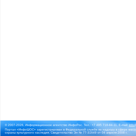
© 2007-2026, Информационное агентство ИнфоРос. Тел.: +7 495 718-84-11, E-mail:
info
Портал «ИнфоШОС» зарегистрирован в Федеральной службе по надзору в сфере массо
охраны культурного наследия. Свидетельство Эл № 77-31649 от 04 апреля 2008 г.