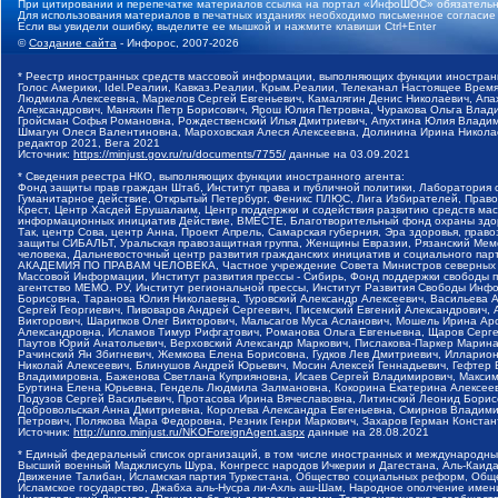
При цитировании и перепечатке материалов ссылка на портал «ИнфоШОС» обязательн
Для использования материалов в печатных изданиях необходимо письменное согласие
Если вы увидели ошибку, выделите ее мышкой и нажмите клавиши Ctrl+Enter
©
Создание сайта
- Инфорос, 2007-2026
* Реестр иностранных средств массовой информации, выполняющих функции иностранн
Голос Америки, Idel.Реалии, Кавказ.Реалии, Крым.Реалии, Телеканал Настоящее Время
Людмила Алексеевна, Маркелов Сергей Евгеньевич, Камалягин Денис Николаевич, Апах
Александрович, Маняхин Петр Борисович, Ярош Юлия Петровна, Чуракова Ольга Влади
Гройсман Софья Романовна, Рождественский Илья Дмитриевич, Апухтина Юлия Владимир
Шмагун Олеся Валентиновна, Мароховская Алеся Алексеевна, Долинина Ирина Никола
редактор 2021, Вега 2021
Источник:
https://minjust.gov.ru/ru/documents/7755/
данные на
03.09.2021
* Сведения реестра НКО, выполняющих функции иностранного агента:
Фонд защиты прав граждан Штаб, Институт права и публичной политики, Лаборатория
Гуманитарное действие, Открытый Петербург, Феникс ПЛЮС, Лига Избирателей, Правов
Крест, Центр Хасдей Ерушалаим, Центр поддержки и содействия развитию средств мас
информационных инициатив Действие, ВМЕСТЕ, Благотворительный фонд охраны здоров
Так, центр Сова, центр Анна, Проект Апрель, Самарская губерния, Эра здоровья, пр
защиты СИБАЛЬТ, Уральская правозащитная группа, Женщины Евразии, Рязанский Мемо
человека, Дальневосточный центр развития гражданских инициатив и социального пар
АКАДЕМИЯ ПО ПРАВАМ ЧЕЛОВЕКА, Частное учреждение Совета Министров северных стр
Массовой Информации, Институт развития прессы - Сибирь, Фонд поддержки свободы 
агентство МЕМО. РУ, Институт региональной прессы, Институт Развития Свободы Инф
Борисовна, Таранова Юлия Николаевна, Туровский Александр Алексеевич, Васильева 
Сергей Георгиевич, Пивоваров Андрей Сергеевич, Писемский Евгений Александрович,
Викторович, Шарипков Олег Викторович, Мальсагов Муса Асланович, Мошель Ирина Ар
Александровна, Исламов Тимур Рифгатович, Романова Ольга Евгеньевна, Щаров Серг
Паутов Юрий Анатольевич, Верховский Александр Маркович, Пислакова-Паркер Марина
Рачинский Ян Збигневич, Жемкова Елена Борисовна, Гудков Лев Дмитриевич, Иллари
Николай Алексеевич, Блинушов Андрей Юрьевич, Мосин Алексей Геннадьевич, Гефтер
Владимировна, Баженова Светлана Куприяновна, Исаев Сергей Владимирович, Максим
Буртина Елена Юрьевна, Гендель Людмила Залмановна, Кокорина Екатерина Алексеев
Подузов Сергей Васильевич, Протасова Ирина Вячеславовна, Литинский Леонид Борис
Добровольская Анна Дмитриевна, Королева Александра Евгеньевна, Смирнов Владими
Петрович, Полякова Мара Федоровна, Резник Генри Маркович, Захаров Герман Конста
Источник:
http://unro.minjust.ru/NKOForeignAgent.aspx
данные на
28.08.2021
* Единый федеральный список организаций, в том числе иностранных и международны
Высший военный Маджлисуль Шура, Конгресс народов Ичкерии и Дагестана, Аль-Каида, 
Движение Талибан, Исламская партия Туркестана, Общество социальных реформ, Общес
Исламское государство, Джабха аль-Нусра ли-Ахль аш-Шам, Народное ополчение имен