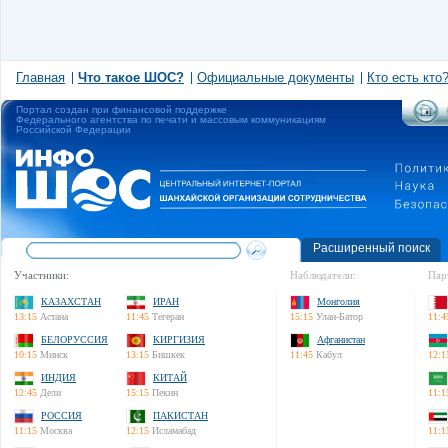
Главная
Что такое ШОС?
Официальные документы
Кто есть кто
Портал создан при финансовой поддержке
Федерального агентства по печати и массовым коммуникациям
Российской Федерации
Расширенный поиск
Участники:
Наблюдатели:
Пар
КАЗАХСТАН
ИРАН
Монголия
13:15
Астана
11:45
Тегеран
15:15
Улан-Батор
11:4
БЕЛОРУССИЯ
КИРГИЗИЯ
Афганистан
10:15
Минск
13:15
Бишкек
11:45
Кабул
12:1
ИНДИЯ
КИТАЙ
12:45
Дели
15:15
Пекин
11:1
РОССИЯ
ПАКИСТАН
11:15
Москва
12:15
Исламабад
11:1