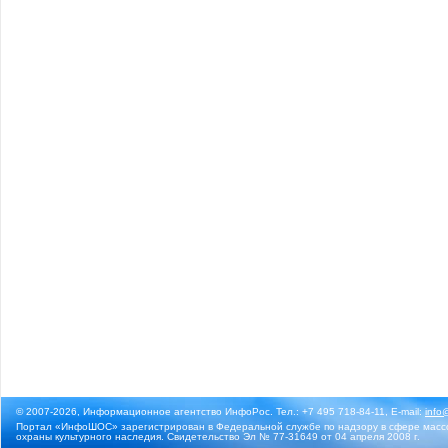
© 2007-2026, Информационное агентство ИнфоРос. Тел.: +7 495 718-84-11, E-mail:
info
Портал «ИнфоШОС» зарегистрирован в Федеральной службе по надзору в сфере массо
охраны культурного наследия. Свидетельство Эл № 77-31649 от 04 апреля 2008 г.