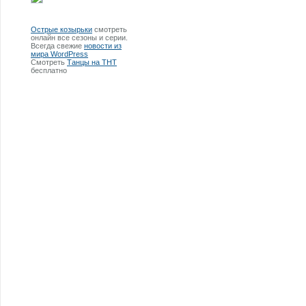
Острые козырьки
смотреть
онлайн все сезоны и серии.
Всегда свежие
новости из
мира WordPress
Смотреть
Танцы на ТНТ
бесплатно