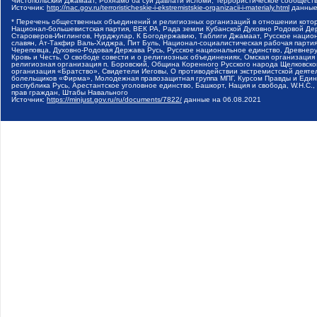
Чистопольский Джамаат, Рохнамо ба суи давлати исломи, Террористическое сообщест
Источник:
http://nac.gov.ru/terroristicheskie-i-ekstremistskie-organizacii-i-materialy.html
данные
* Перечень общественных объединений и религиозных организаций в отношении котор
Национал-большевистская партия, ВЕК РА, Рада земли Кубанской Духовно Родовой Де
Староверов-Инглингов, Нурджулар, К Богодержавию, Таблиги Джамаат, Русское наци
славян, Ат-Такфир Валь-Хиджра, Пит Буль, Национал-социалистическая рабочая парт
Череповца, Духовно-Родовая Держава Русь, Русское национальное единство, Древнер
Кровь и Честь, О свободе совести и о религиозных объединениях, Омская организаци
религиозная организация п. Боровский, Община Коренного Русского народа Щелковског
организация «Братство», Свидетели Иеговы, О противодействии экстремистской деяте
болельщиков «Фирма», Молодежная правозащитная группа МПГ, Курсом Правды и Единен
республика Русь, Арестантское уголовное единство, Башкорт, Нация и свобода, W.H.С
прав граждан, Штабы Навального
Источник:
https://minjust.gov.ru/ru/documents/7822/
данные на
06.08.2021