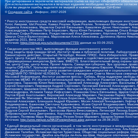
При цитировании и перепечатке материалов ссылка на портал «ИнфоШОС» обязательн
Для использования материалов в печатных изданиях необходимо письменное согласие
Если вы увидели ошибку, выделите ее мышкой и нажмите клавиши Ctrl+Enter
©
Создание сайта
- Инфорос, 2007-2026
* Реестр иностранных средств массовой информации, выполняющих функции иностранн
Голос Америки, Idel.Реалии, Кавказ.Реалии, Крым.Реалии, Телеканал Настоящее Время
Людмила Алексеевна, Маркелов Сергей Евгеньевич, Камалягин Денис Николаевич, Апах
Александрович, Маняхин Петр Борисович, Ярош Юлия Петровна, Чуракова Ольга Влади
Гройсман Софья Романовна, Рождественский Илья Дмитриевич, Апухтина Юлия Владимир
Шмагун Олеся Валентиновна, Мароховская Алеся Алексеевна, Долинина Ирина Никола
редактор 2021, Вега 2021
Источник:
https://minjust.gov.ru/ru/documents/7755/
данные на
03.09.2021
* Сведения реестра НКО, выполняющих функции иностранного агента:
Фонд защиты прав граждан Штаб, Институт права и публичной политики, Лаборатория
Гуманитарное действие, Открытый Петербург, Феникс ПЛЮС, Лига Избирателей, Правов
Крест, Центр Хасдей Ерушалаим, Центр поддержки и содействия развитию средств мас
информационных инициатив Действие, ВМЕСТЕ, Благотворительный фонд охраны здоров
Так, центр Сова, центр Анна, Проект Апрель, Самарская губерния, Эра здоровья, пр
защиты СИБАЛЬТ, Уральская правозащитная группа, Женщины Евразии, Рязанский Мемо
человека, Дальневосточный центр развития гражданских инициатив и социального пар
АКАДЕМИЯ ПО ПРАВАМ ЧЕЛОВЕКА, Частное учреждение Совета Министров северных стр
Массовой Информации, Институт развития прессы - Сибирь, Фонд поддержки свободы 
агентство МЕМО. РУ, Институт региональной прессы, Институт Развития Свободы Инф
Борисовна, Таранова Юлия Николаевна, Туровский Александр Алексеевич, Васильева 
Сергей Георгиевич, Пивоваров Андрей Сергеевич, Писемский Евгений Александрович,
Викторович, Шарипков Олег Викторович, Мальсагов Муса Асланович, Мошель Ирина Ар
Александровна, Исламов Тимур Рифгатович, Романова Ольга Евгеньевна, Щаров Серг
Паутов Юрий Анатольевич, Верховский Александр Маркович, Пислакова-Паркер Марина
Рачинский Ян Збигневич, Жемкова Елена Борисовна, Гудков Лев Дмитриевич, Иллари
Николай Алексеевич, Блинушов Андрей Юрьевич, Мосин Алексей Геннадьевич, Гефтер
Владимировна, Баженова Светлана Куприяновна, Исаев Сергей Владимирович, Максим
Буртина Елена Юрьевна, Гендель Людмила Залмановна, Кокорина Екатерина Алексеев
Подузов Сергей Васильевич, Протасова Ирина Вячеславовна, Литинский Леонид Борис
Добровольская Анна Дмитриевна, Королева Александра Евгеньевна, Смирнов Владими
Петрович, Полякова Мара Федоровна, Резник Генри Маркович, Захаров Герман Конста
Источник:
http://unro.minjust.ru/NKOForeignAgent.aspx
данные на
28.08.2021
* Единый федеральный список организаций, в том числе иностранных и международны
Высший военный Маджлисуль Шура, Конгресс народов Ичкерии и Дагестана, Аль-Каида, 
Движение Талибан, Исламская партия Туркестана, Общество социальных реформ, Общес
Исламское государство, Джабха аль-Нусра ли-Ахль аш-Шам, Народное ополчение имен