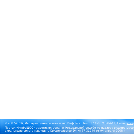
© 2007-2026, Информационное агентство ИнфоРос. Тел.: +7 495 718-84-11, E-mail:
info
Портал «ИнфоШОС» зарегистрирован в Федеральной службе по надзору в сфере массо
охраны культурного наследия. Свидетельство Эл № 77-31649 от 04 апреля 2008 г.