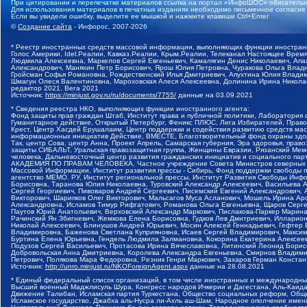
При цитировании и перепечатке материалов ссылка на портал «ИнфоШОС» обязательн
Для использования материалов в печатных изданиях необходимо письменное согласие
Если вы увидели ошибку, выделите ее мышкой и нажмите клавиши Ctrl+Enter
©
Создание сайта
- Инфорос, 2007-2026
* Реестр иностранных средств массовой информации, выполняющих функции иностранн
Голос Америки, Idel.Реалии, Кавказ.Реалии, Крым.Реалии, Телеканал Настоящее Время
Людмила Алексеевна, Маркелов Сергей Евгеньевич, Камалягин Денис Николаевич, Апах
Александрович, Маняхин Петр Борисович, Ярош Юлия Петровна, Чуракова Ольга Влади
Гройсман Софья Романовна, Рождественский Илья Дмитриевич, Апухтина Юлия Владимир
Шмагун Олеся Валентиновна, Мароховская Алеся Алексеевна, Долинина Ирина Никола
редактор 2021, Вега 2021
Источник:
https://minjust.gov.ru/ru/documents/7755/
данные на
03.09.2021
* Сведения реестра НКО, выполняющих функции иностранного агента:
Фонд защиты прав граждан Штаб, Институт права и публичной политики, Лаборатория
Гуманитарное действие, Открытый Петербург, Феникс ПЛЮС, Лига Избирателей, Правов
Крест, Центр Хасдей Ерушалаим, Центр поддержки и содействия развитию средств мас
информационных инициатив Действие, ВМЕСТЕ, Благотворительный фонд охраны здоров
Так, центр Сова, центр Анна, Проект Апрель, Самарская губерния, Эра здоровья, пр
защиты СИБАЛЬТ, Уральская правозащитная группа, Женщины Евразии, Рязанский Мемо
человека, Дальневосточный центр развития гражданских инициатив и социального пар
АКАДЕМИЯ ПО ПРАВАМ ЧЕЛОВЕКА, Частное учреждение Совета Министров северных стр
Массовой Информации, Институт развития прессы - Сибирь, Фонд поддержки свободы 
агентство МЕМО. РУ, Институт региональной прессы, Институт Развития Свободы Инф
Борисовна, Таранова Юлия Николаевна, Туровский Александр Алексеевич, Васильева 
Сергей Георгиевич, Пивоваров Андрей Сергеевич, Писемский Евгений Александрович,
Викторович, Шарипков Олег Викторович, Мальсагов Муса Асланович, Мошель Ирина Ар
Александровна, Исламов Тимур Рифгатович, Романова Ольга Евгеньевна, Щаров Серг
Паутов Юрий Анатольевич, Верховский Александр Маркович, Пислакова-Паркер Марина
Рачинский Ян Збигневич, Жемкова Елена Борисовна, Гудков Лев Дмитриевич, Иллари
Николай Алексеевич, Блинушов Андрей Юрьевич, Мосин Алексей Геннадьевич, Гефтер
Владимировна, Баженова Светлана Куприяновна, Исаев Сергей Владимирович, Максим
Буртина Елена Юрьевна, Гендель Людмила Залмановна, Кокорина Екатерина Алексеев
Подузов Сергей Васильевич, Протасова Ирина Вячеславовна, Литинский Леонид Борис
Добровольская Анна Дмитриевна, Королева Александра Евгеньевна, Смирнов Владими
Петрович, Полякова Мара Федоровна, Резник Генри Маркович, Захаров Герман Конста
Источник:
http://unro.minjust.ru/NKOForeignAgent.aspx
данные на
28.08.2021
* Единый федеральный список организаций, в том числе иностранных и международны
Высший военный Маджлисуль Шура, Конгресс народов Ичкерии и Дагестана, Аль-Каида, 
Движение Талибан, Исламская партия Туркестана, Общество социальных реформ, Общес
Исламское государство, Джабха аль-Нусра ли-Ахль аш-Шам, Народное ополчение имен