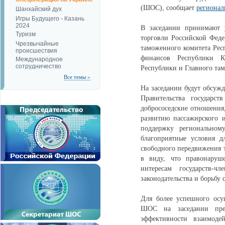
(ШОС), сообщает
регионал
Шанхайский дух
Игры Будущего - Казань
2024
В заседании принимают у
Туризм
торговли Российской Феде
Чрезвычайные
таможенного комитета Рес
происшествия
финансов Республики Ка
Международное
сотрудничество
Республики и Главного та
Все темы »
На заседании будут обсуж
Правительства государст
добрососедские отношения,
развитию пассажирского 
поддержку региональному
благоприятные условия д
свободного передвижения т
в виду, что правонаруш
интересам государств-
законодательства и борьбу
Для более успешного осу
ШОС на заседании пред
эффективности взаимоде