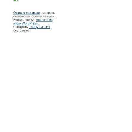
Острые козырьки
смотреть
онлайн все сезоны и серии.
Всегда свежие
новости из
мира WordPress
Смотреть
Танцы на ТНТ
бесплатно