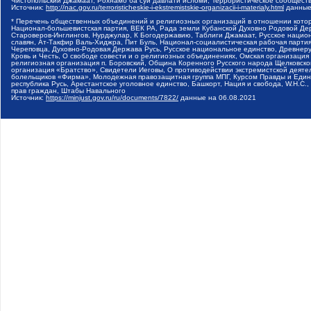
Чистопольский Джамаат, Рохнамо ба суи давлати исломи, Террористическое сообщест
Источник:
http://nac.gov.ru/terroristicheskie-i-ekstremistskie-organizacii-i-materialy.html
данные
* Перечень общественных объединений и религиозных организаций в отношении котор
Национал-большевистская партия, ВЕК РА, Рада земли Кубанской Духовно Родовой Де
Староверов-Инглингов, Нурджулар, К Богодержавию, Таблиги Джамаат, Русское наци
славян, Ат-Такфир Валь-Хиджра, Пит Буль, Национал-социалистическая рабочая парт
Череповца, Духовно-Родовая Держава Русь, Русское национальное единство, Древнер
Кровь и Честь, О свободе совести и о религиозных объединениях, Омская организаци
религиозная организация п. Боровский, Община Коренного Русского народа Щелковског
организация «Братство», Свидетели Иеговы, О противодействии экстремистской деяте
болельщиков «Фирма», Молодежная правозащитная группа МПГ, Курсом Правды и Единен
республика Русь, Арестантское уголовное единство, Башкорт, Нация и свобода, W.H.С
прав граждан, Штабы Навального
Источник:
https://minjust.gov.ru/ru/documents/7822/
данные на
06.08.2021