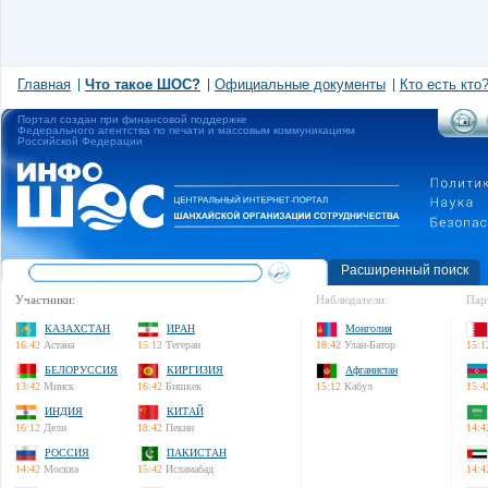
Главная
Что такое ШОС?
Официальные документы
Кто есть кто
Портал создан при финансовой поддержке
Федерального агентства по печати и массовым коммуникациям
Российской Федерации
Расширенный поиск
Участники:
Наблюдатели:
Пар
КАЗАХСТАН
ИРАН
Монголия
16:42
Астана
15:12
Тегеран
18:42
Улан-Батор
15:1
БЕЛОРУССИЯ
КИРГИЗИЯ
Афганистан
13:42
Минск
16:42
Бишкек
15:12
Кабул
15:4
ИНДИЯ
КИТАЙ
16:12
Дели
18:42
Пекин
14:4
РОССИЯ
ПАКИСТАН
14:42
Москва
15:42
Исламабад
14:4