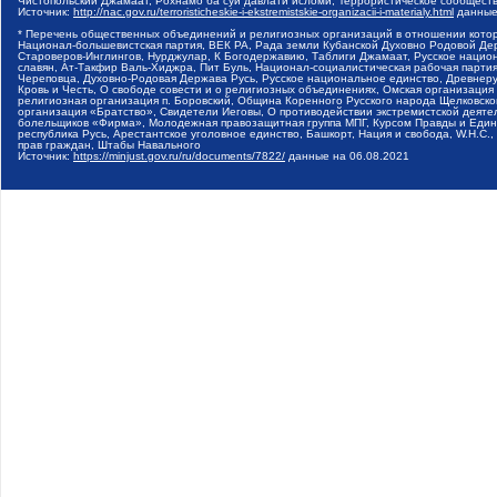
Чистопольский Джамаат, Рохнамо ба суи давлати исломи, Террористическое сообщест
Источник:
http://nac.gov.ru/terroristicheskie-i-ekstremistskie-organizacii-i-materialy.html
данные
* Перечень общественных объединений и религиозных организаций в отношении котор
Национал-большевистская партия, ВЕК РА, Рада земли Кубанской Духовно Родовой Де
Староверов-Инглингов, Нурджулар, К Богодержавию, Таблиги Джамаат, Русское наци
славян, Ат-Такфир Валь-Хиджра, Пит Буль, Национал-социалистическая рабочая парт
Череповца, Духовно-Родовая Держава Русь, Русское национальное единство, Древнер
Кровь и Честь, О свободе совести и о религиозных объединениях, Омская организаци
религиозная организация п. Боровский, Община Коренного Русского народа Щелковског
организация «Братство», Свидетели Иеговы, О противодействии экстремистской деяте
болельщиков «Фирма», Молодежная правозащитная группа МПГ, Курсом Правды и Единен
республика Русь, Арестантское уголовное единство, Башкорт, Нация и свобода, W.H.С
прав граждан, Штабы Навального
Источник:
https://minjust.gov.ru/ru/documents/7822/
данные на
06.08.2021