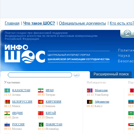
Главная
Что такое ШОС?
Официальные документы
Кто есть кто
Портал создан при финансовой поддержке
Федерального агентства по печати и массовым коммуникациям
Российской Федерации
Расширенный поиск
Участники:
Наблюдатели:
Пар
КАЗАХСТАН
ИРАН
Монголия
11:13
Астана
09:43
Тегеран
13:13
Улан-Батор
09:4
БЕЛОРУССИЯ
КИРГИЗИЯ
Афганистан
08:13
Минск
11:13
Бишкек
09:43
Кабул
10:1
ИНДИЯ
КИТАЙ
10:43
Дели
13:13
Пекин
09:1
РОССИЯ
ПАКИСТАН
09:13
Москва
10:13
Исламабад
09:1