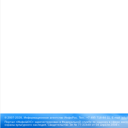
© 2007-2026, Информационное агентство ИнфоРос. Тел.: +7 495 718-84-11, E-mail:
info
Портал «ИнфоШОС» зарегистрирован в Федеральной службе по надзору в сфере массо
охраны культурного наследия. Свидетельство Эл № 77-31649 от 04 апреля 2008 г.