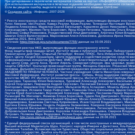
При цитировании и перепечатке материалов ссылка на портал «ИнфоШОС» обязательн
Для использования материалов в печатных изданиях необходимо письменное согласие
Если вы увидели ошибку, выделите ее мышкой и нажмите клавиши Ctrl+Enter
©
Создание сайта
- Инфорос, 2007-2026
* Реестр иностранных средств массовой информации, выполняющих функции иностранн
Голос Америки, Idel.Реалии, Кавказ.Реалии, Крым.Реалии, Телеканал Настоящее Время
Людмила Алексеевна, Маркелов Сергей Евгеньевич, Камалягин Денис Николаевич, Апах
Александрович, Маняхин Петр Борисович, Ярош Юлия Петровна, Чуракова Ольга Влади
Гройсман Софья Романовна, Рождественский Илья Дмитриевич, Апухтина Юлия Владимир
Шмагун Олеся Валентиновна, Мароховская Алеся Алексеевна, Долинина Ирина Никола
редактор 2021, Вега 2021
Источник:
https://minjust.gov.ru/ru/documents/7755/
данные на
03.09.2021
* Сведения реестра НКО, выполняющих функции иностранного агента:
Фонд защиты прав граждан Штаб, Институт права и публичной политики, Лаборатория
Гуманитарное действие, Открытый Петербург, Феникс ПЛЮС, Лига Избирателей, Правов
Крест, Центр Хасдей Ерушалаим, Центр поддержки и содействия развитию средств мас
информационных инициатив Действие, ВМЕСТЕ, Благотворительный фонд охраны здоров
Так, центр Сова, центр Анна, Проект Апрель, Самарская губерния, Эра здоровья, пр
защиты СИБАЛЬТ, Уральская правозащитная группа, Женщины Евразии, Рязанский Мемо
человека, Дальневосточный центр развития гражданских инициатив и социального пар
АКАДЕМИЯ ПО ПРАВАМ ЧЕЛОВЕКА, Частное учреждение Совета Министров северных стр
Массовой Информации, Институт развития прессы - Сибирь, Фонд поддержки свободы 
агентство МЕМО. РУ, Институт региональной прессы, Институт Развития Свободы Инф
Борисовна, Таранова Юлия Николаевна, Туровский Александр Алексеевич, Васильева 
Сергей Георгиевич, Пивоваров Андрей Сергеевич, Писемский Евгений Александрович,
Викторович, Шарипков Олег Викторович, Мальсагов Муса Асланович, Мошель Ирина Ар
Александровна, Исламов Тимур Рифгатович, Романова Ольга Евгеньевна, Щаров Серг
Паутов Юрий Анатольевич, Верховский Александр Маркович, Пислакова-Паркер Марина
Рачинский Ян Збигневич, Жемкова Елена Борисовна, Гудков Лев Дмитриевич, Иллари
Николай Алексеевич, Блинушов Андрей Юрьевич, Мосин Алексей Геннадьевич, Гефтер
Владимировна, Баженова Светлана Куприяновна, Исаев Сергей Владимирович, Максим
Буртина Елена Юрьевна, Гендель Людмила Залмановна, Кокорина Екатерина Алексеев
Подузов Сергей Васильевич, Протасова Ирина Вячеславовна, Литинский Леонид Борис
Добровольская Анна Дмитриевна, Королева Александра Евгеньевна, Смирнов Владими
Петрович, Полякова Мара Федоровна, Резник Генри Маркович, Захаров Герман Конста
Источник:
http://unro.minjust.ru/NKOForeignAgent.aspx
данные на
28.08.2021
* Единый федеральный список организаций, в том числе иностранных и международны
Высший военный Маджлисуль Шура, Конгресс народов Ичкерии и Дагестана, Аль-Каида, 
Движение Талибан, Исламская партия Туркестана, Общество социальных реформ, Общес
Исламское государство, Джабха аль-Нусра ли-Ахль аш-Шам, Народное ополчение имен