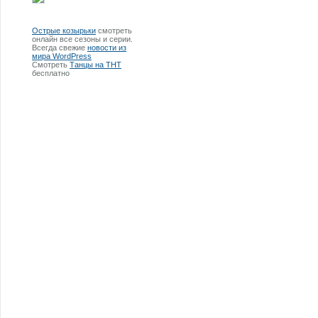
Острые козырьки
смотреть
онлайн все сезоны и серии.
Всегда свежие
новости из
мира WordPress
Смотреть
Танцы на ТНТ
бесплатно