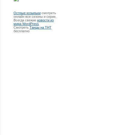
Острые козырьки
смотреть
онлайн все сезоны и серии.
Всегда свежие
новости из
мира WordPress
Смотреть
Танцы на ТНТ
бесплатно