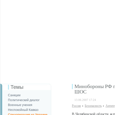
Минобороны РФ п
Темы
ШОС
Санкции
Политический диалог
13.06.2007 17:24
Военные учения
Россия
Безопаcность
Антите
Неспокойный Кавказ
В Челябинской области жд
Спецоперация на Украине