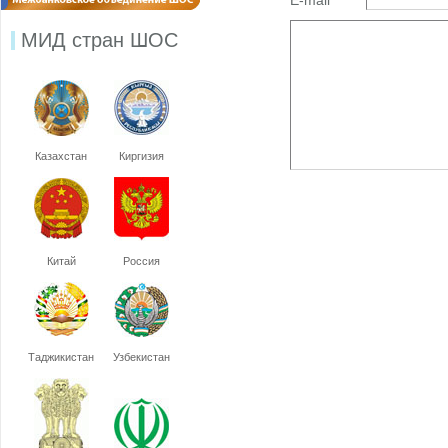
E-mail
МИД стран ШОС
Казахстан
Киргизия
Китай
Россия
Таджикистан
Узбекистан