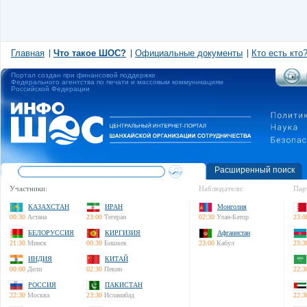
Главная
Что такое ШОС?
Официальные документы
Кто есть кто
Портал создан при финансовой поддержке
Федерального агентства по печати и массовым коммуникациям
Российской Федерации
Расширенный поиск
Участники:
Наблюдатели:
Пар
КАЗАХСТАН
ИРАН
Монголия
00:30
Астана
23:00
Тегеран
02:30
Улан-Батор
23:0
БЕЛОРУССИЯ
КИРГИЗИЯ
Афганистан
21:30
Минск
00:30
Бишкек
23:00
Кабул
23:3
ИНДИЯ
КИТАЙ
00:00
Дели
02:30
Пекин
22:3
РОССИЯ
ПАКИСТАН
22:30
Москва
23:30
Исламабад
22:3