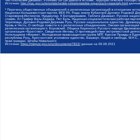
Чистопольский Джамаат, Рохнамо ба суи давлати исломи, Террористическое сообщест
Источник:
http://nac.gov.ru/terroristicheskie-i-ekstremistskie-organizacii-i-materialy.html
данные
* Перечень общественных объединений и религиозных организаций в отношении котор
Национал-большевистская партия, ВЕК РА, Рада земли Кубанской Духовно Родовой Де
Староверов-Инглингов, Нурджулар, К Богодержавию, Таблиги Джамаат, Русское наци
славян, Ат-Такфир Валь-Хиджра, Пит Буль, Национал-социалистическая рабочая парт
Череповца, Духовно-Родовая Держава Русь, Русское национальное единство, Древнер
Кровь и Честь, О свободе совести и о религиозных объединениях, Омская организаци
религиозная организация п. Боровский, Община Коренного Русского народа Щелковског
организация «Братство», Свидетели Иеговы, О противодействии экстремистской деяте
болельщиков «Фирма», Молодежная правозащитная группа МПГ, Курсом Правды и Единен
республика Русь, Арестантское уголовное единство, Башкорт, Нация и свобода, W.H.С
прав граждан, Штабы Навального
Источник:
https://minjust.gov.ru/ru/documents/7822/
данные на
06.08.2021