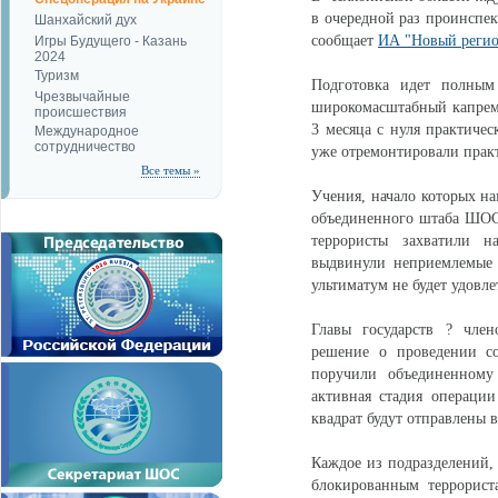
в очередной раз проинспе
Шанхайский дух
сообщает
ИА "Новый реги
Игры Будущего - Казань
2024
Туризм
Подготовка идет полным
Чрезвычайные
широкомасштабный капрем
происшествия
3 месяца с нуля практичес
Международное
сотрудничество
уже отремонтировали практ
Все темы »
Учения, начало которых на
объединенного штаба ШОС 
террористы захватили н
выдвинули неприемлемые 
ультиматум не будет удовле
Главы государств ? чле
решение о проведении со
поручили объединенному
активная стадия операции
квадрат будут отправлены 
Каждое из подразделений, 
блокированным террорист