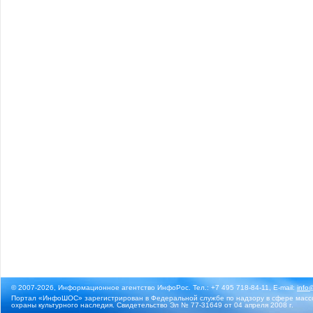
© 2007-2026, Информационное агентство ИнфоРос. Тел.: +7 495 718-84-11, E-mail:
info
Портал «ИнфоШОС» зарегистрирован в Федеральной службе по надзору в сфере массо
охраны культурного наследия. Свидетельство Эл № 77-31649 от 04 апреля 2008 г.