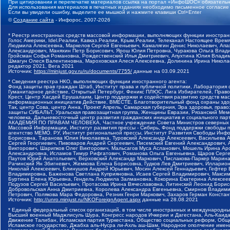
При цитировании и перепечатке материалов ссылка на портал «ИнфоШОС» обязательн
Для использования материалов в печатных изданиях необходимо письменное согласие
Если вы увидели ошибку, выделите ее мышкой и нажмите клавиши Ctrl+Enter
©
Создание сайта
- Инфорос, 2007-2026
* Реестр иностранных средств массовой информации, выполняющих функции иностранн
Голос Америки, Idel.Реалии, Кавказ.Реалии, Крым.Реалии, Телеканал Настоящее Время
Людмила Алексеевна, Маркелов Сергей Евгеньевич, Камалягин Денис Николаевич, Апах
Александрович, Маняхин Петр Борисович, Ярош Юлия Петровна, Чуракова Ольга Влади
Гройсман Софья Романовна, Рождественский Илья Дмитриевич, Апухтина Юлия Владимир
Шмагун Олеся Валентиновна, Мароховская Алеся Алексеевна, Долинина Ирина Никола
редактор 2021, Вега 2021
Источник:
https://minjust.gov.ru/ru/documents/7755/
данные на
03.09.2021
* Сведения реестра НКО, выполняющих функции иностранного агента:
Фонд защиты прав граждан Штаб, Институт права и публичной политики, Лаборатория
Гуманитарное действие, Открытый Петербург, Феникс ПЛЮС, Лига Избирателей, Правов
Крест, Центр Хасдей Ерушалаим, Центр поддержки и содействия развитию средств мас
информационных инициатив Действие, ВМЕСТЕ, Благотворительный фонд охраны здоров
Так, центр Сова, центр Анна, Проект Апрель, Самарская губерния, Эра здоровья, пр
защиты СИБАЛЬТ, Уральская правозащитная группа, Женщины Евразии, Рязанский Мемо
человека, Дальневосточный центр развития гражданских инициатив и социального пар
АКАДЕМИЯ ПО ПРАВАМ ЧЕЛОВЕКА, Частное учреждение Совета Министров северных стр
Массовой Информации, Институт развития прессы - Сибирь, Фонд поддержки свободы 
агентство МЕМО. РУ, Институт региональной прессы, Институт Развития Свободы Инф
Борисовна, Таранова Юлия Николаевна, Туровский Александр Алексеевич, Васильева 
Сергей Георгиевич, Пивоваров Андрей Сергеевич, Писемский Евгений Александрович,
Викторович, Шарипков Олег Викторович, Мальсагов Муса Асланович, Мошель Ирина Ар
Александровна, Исламов Тимур Рифгатович, Романова Ольга Евгеньевна, Щаров Серг
Паутов Юрий Анатольевич, Верховский Александр Маркович, Пислакова-Паркер Марина
Рачинский Ян Збигневич, Жемкова Елена Борисовна, Гудков Лев Дмитриевич, Иллари
Николай Алексеевич, Блинушов Андрей Юрьевич, Мосин Алексей Геннадьевич, Гефтер
Владимировна, Баженова Светлана Куприяновна, Исаев Сергей Владимирович, Максим
Буртина Елена Юрьевна, Гендель Людмила Залмановна, Кокорина Екатерина Алексеев
Подузов Сергей Васильевич, Протасова Ирина Вячеславовна, Литинский Леонид Борис
Добровольская Анна Дмитриевна, Королева Александра Евгеньевна, Смирнов Владими
Петрович, Полякова Мара Федоровна, Резник Генри Маркович, Захаров Герман Конста
Источник:
http://unro.minjust.ru/NKOForeignAgent.aspx
данные на
28.08.2021
* Единый федеральный список организаций, в том числе иностранных и международны
Высший военный Маджлисуль Шура, Конгресс народов Ичкерии и Дагестана, Аль-Каида, 
Движение Талибан, Исламская партия Туркестана, Общество социальных реформ, Общес
Исламское государство, Джабха аль-Нусра ли-Ахль аш-Шам, Народное ополчение имен