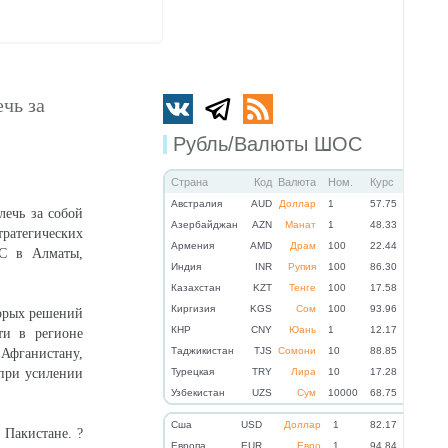
чь за
Рубль/Валюты ШОС
Страна
Код
Валюта
Ном.
Курс
Австралия
AUD
Доллар
1
57.75
лечь за собой
Азербайджан
AZN
Манат
1
48.33
тратегических
Армения
AMD
Драм
100
22.44
С в Алматы,
Индия
INR
Рупия
100
86.30
Казахстан
KZT
Тенге
100
17.58
Киргизия
KGS
Сом
100
93.96
торых решений
КНР
CNY
Юань
1
12.17
ти в регионе
Таджикистан
TJS
Сомони
10
88.85
Афганистану,
 при усилении
Турецкая
TRY
Лира
10
17.28
Узбекистан
UZS
Сум
10000
68.75
Cша
USD
Доллар
1
82.17
 Пакистане. ?
Eвропа
EUR
Евро
1
94.84