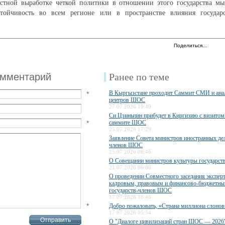
стной выработке четкой политики в отношении этого государства мы
стойчивость во всем регионе или в пространстве влияния госуда
Поделиться…
омментарий
Ранее по теме
В Кыргызстане проходит Саммит СМИ и ана
*
центров ШОС
27.07.2026 19:49
Си Цзиньпин прибудет в Киргизию с визитом 
*
саммите ШОС
25.07.2026 17:29
Заявление Совета министров иностранных дел
членов ШОС
25.07.2026 08:46
О Совещании министров культуры государс
21.07.2026 06:06
О проведении Совместного заседания экспер
кадровым, правовым и финансово-бюджетны
государств-членов ШОС
17.07.2026 18:46
*
Добро пожаловать, «Страна миллиона слонов
17.07.2026 05:54
О "Диалоге цивилизаций стран ШОС — 2026