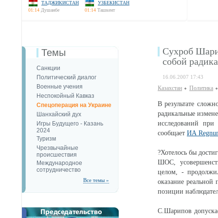
ТАДЖИКИСТАН
УЗБЕКИСТАН
01:14
Душанбе
01:14
Ташкент
Сухроб Шари
Темы
собой радик
Санкции
Политический диалог
16.06.2007 17:43
Военные учения
Казахстан
Политика
Неспокойный Кавказ
В результате сложн
Спецоперация на Украине
радикальные изменен
Шанхайский дух
исследований при
Игры Будущего - Казань
2024
сообщает
ИА Regnu
Туризм
Чрезвычайные
?Хотелось бы дости
происшествия
ШОС, усовершенств
Международное
сотрудничество
целом, - продолж
Все темы »
оказание реальной 
позиции наблюдател
С.Шарипов допускае