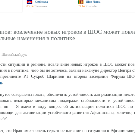
Камбоджа
Шри-Ланка
03:14
Пномпень
03:14
Коломбо
пов: вовлечение новых игроков в ШОС может повле
альные изменения в политике
Шанхайский дух
ости ситуации в регионе, вовлечение новых игроков в ШОС может пов
ия в политике, чего бы не хотелось, заявил накануне директор Центра с
 президенте РТ Сухроб Шарипов на втором заседании Форума ШО
m
.
гнутое совершенствовать, обеспечить устойчивость для реализации неко
овать некоторые механизмы поддержки стабильности и устойчивос
ил он. - Я имею в виду вопрос об активизации политики ШОС по 
помощи для активизации устойчивого развития Афганистана, конечно,
ей?.
т, что Иран имеет очень серьезное влияние на ситуацию в Афганистане,