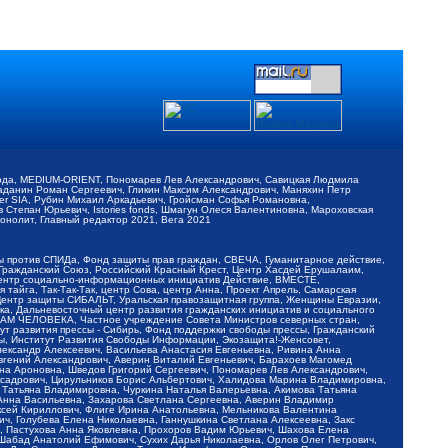
обода, MEDIUM-ORIENT, Пономарев Лев Александрович, Савицкая Людмила
Баданин Роман Сергеевич, Гликин Максим Александрович, Маняхин Петр
er SIA, Рубин Михаил Аркадьевич, Гройсман Софья Романовна,
Степан Юрьевич, Istories fonds, Шмагун Олеся Валентиновна, Мароховская
нолит, Главный редактор 2021, Вега 2021
Мы против СПИДа, Фонд защиты прав граждан, СВЕЧА, Гуманитарное действие,
 Гражданский Союз, Российский Красный Крест, Центр Хасдей Ерушалаим,
 Центр социально-информационных инициатив Действие, ВМЕСТЕ,
айга, Так-Так-Так, центр Сова, центр Анна, Проект Апрель, Самарская
Центр защиты СИБАЛЬТ, Уральская правозащитная группа, Женщины Евразии,
ка, Дальневосточный центр развития гражданских инициатив и социального
АВАМ ЧЕЛОВЕКА, Частное учреждение Совета Министров северных стран,
т развития прессы - Сибирь, Фонд поддержки свободы прессы, Гражданский
ы, Институт Развития Свободы Информации, Экозащита!-Женсовет,
ександр Алексеевич, Васильева Анастасия Евгеньевна, Ривина Анна
вгений Александрович, Аверин Виталий Евгеньевич, Барахоев Магомед
на Ароновна, Шведов Григорий Сергеевич, Пономарев Лев Александрович,
ксадрович, Цирульников Борис Альбертович, Халидова Марина Владимировна,
 Татьяна Владимировна, Чуркина Наталья Валерьевна, Акимова Татьяна
 Анна Васильевна, Захарова Светлана Сергеевна, Аверин Владимир
ксей Кириллович, Флиге Ирина Анатольевна, Мельникова Валентина
, Голубева Елена Николаевна, Ганнушкина Светлана Алексеевна, Закс
, Пастухова Анна Яковлевна, Прохоров Вадим Юрьевич, Шахова Елена
 Шабад Анатолий Ефимович, Сухих Дарья Николаевна, Орлов Олег Петрович,