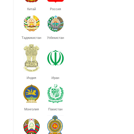
Китай
Россия
Таджикистан
Узбекистан
Индия
Иран
Монголия
Пакистан