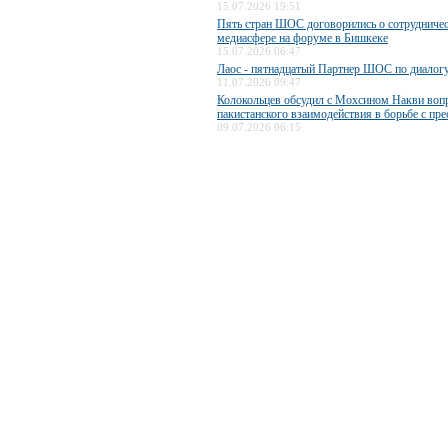
15.07.2026 19:51
Пять стран ШОС договорились о сотрудничес
медиасфере на форуме в Бишкеке
15.07.2026 06:47
Лаос - пятнадцатый Партнер ШОС по диалог
11.07.2026 09:47
Колокольцев обсудил с Мохсином Накви воп
пакистанского взаимодействия в борьбе с пр
09.07.2026 06:15