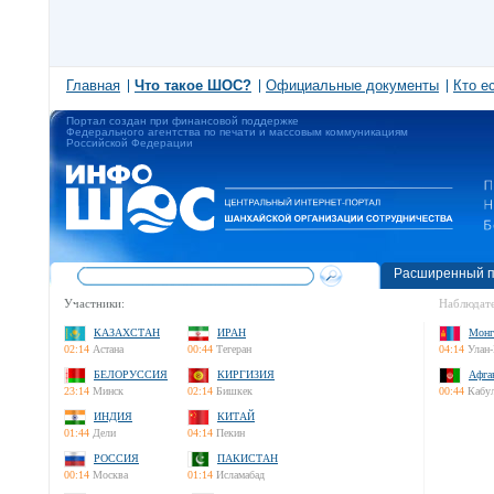
Главная
Что такое ШОС?
Официальные документы
Кто е
Портал создан при финансовой поддержке
Федерального агентства по печати и массовым коммуникациям
Российской Федерации
Расширенный п
Участники:
Наблюдате
КАЗАХСТАН
ИРАН
Монг
02:14
Астана
00:44
Тегеран
04:14
Улан-
БЕЛОРУССИЯ
КИРГИЗИЯ
Афга
23:14
Минск
02:14
Бишкек
00:44
Кабу
ИНДИЯ
КИТАЙ
01:44
Дели
04:14
Пекин
РОССИЯ
ПАКИСТАН
00:14
Москва
01:14
Исламабад