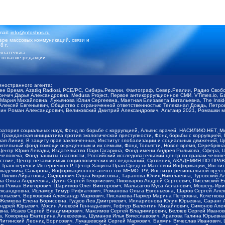
mail:
info@infoshos.ru
ре массовых коммуникаций, связи и
8 г.
язательна.
согласие редакции
иностранного агента:
щее Время, Azatliq Radiosi, PCE/PC, Сибирь.Реалии, Фактограф, Север.Реалии, Радио Св
ончич Дарья Александровна, Medusa Project, Первое антикоррупционное СМИ, VTimes.io, 
ария Михайловна, Лукьянова Юлия Сергеевна, Маетная Елизавета Витальевна, The Insid
ексей Евгеньевич, Общество с ограниченной ответственностью Телеканал Дождь, Петров 
н Роман Александрович, Великовский Дмитрий Александрович, Альтаир 2021, Ромашки мо
оратория социальных наук, Фонд по борьбе с коррупцией, Альянс врачей, НАСИЛИЮ.НЕТ, 
Гражданская инициатива против экологической преступности, Фонд борьбы с коррупцией,
чая Линия, В защиту прав заключенных, Институт глобализации и социальных движений,
тельный фонд помощи осужденным и их семьям, Фонд Тольятти, Новое время, Серебряная т
Центр Юрия Левады, Издательство Парк Гагарина, Фонд имени Андрея Рылькова, Сфера, 
еловека, Фонд защиты гласности, Российский исследовательский центр по правам челове
йствие, Центр независимых социологических исследований, Сутяжник, АКАДЕМИЯ ПО ПР
р Трансперенси Интернешнл-Р, Центр Защиты Прав Средств Массовой Информации, Институ
 академика Сахарова, Информационное агентство МЕМО. РУ, Институт региональной пресс
Лилия Айратовна, Сидорович Ольга Борисовна, Таранова Юлия Николаевна, Туровский Ал
а Ольга Андреевна, Дугин Сергей Георгиевич, Пивоваров Андрей Сергеевич, Писемский Е
в Роман Викторович, Шарипков Олег Викторович, Мальсагов Муса Асланович, Мошель Ири
ександровна, Исламов Тимур Рифгатович, Романова Ольга Евгеньевна, Щаров Сергей Але
льевич, Верховский Александр Маркович, Пислакова-Паркер Марина Петровна, Кочеткова
, Жемкова Елена Борисовна, Гудков Лев Дмитриевич, Илларионова Юлия Юрьевна, Саранг
Андрей Юрьевич, Мосин Алексей Геннадьевич, Гефтер Валентин Михайлович, Симонов Але
а, Исаев Сергей Владимирович, Максимов Сергей Владимирович, Беляев Сергей Иванович
 Кокорина Екатерина Алексеевна, Шуманов Илья Вячеславович, Арапова Галина Юрьевна
Литинский Леонид Борисович, Лукашевский Сергей Маркович, Бахмин Вячеслав Иванович,