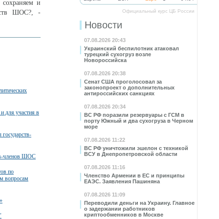
 сохраняем и
Официальный курс ЦБ России
рств ШОС?, -
Новости
07.08.2026 20:43
Украинский беспилотник атаковал
турецкий сухогруз возле
Новороссийска
07.08.2026 20:38
Сенат США проголосовал за
законопроект о дополнительных
литических
антироссийских санкциях
07.08.2026 20:34
и для участия в
ВС РФ поразили резервуары с ГСМ в
порту Южный и два сухогруза в Черном
море
 государств-
07.08.2026 11:22
ВС РФ уничтожили эшелон с техникой
ВСУ в Днепропетровской области
тв-членов ШОС
07.08.2026 11:16
тов по
Членство Армении в ЕС и принципы
м вопросам
ЕАЭС. Заявления Пашиняна
07.08.2026 11:09
»
Переводили деньги на Украину. Главное
о задержании работников
криптообменников в Москве
"