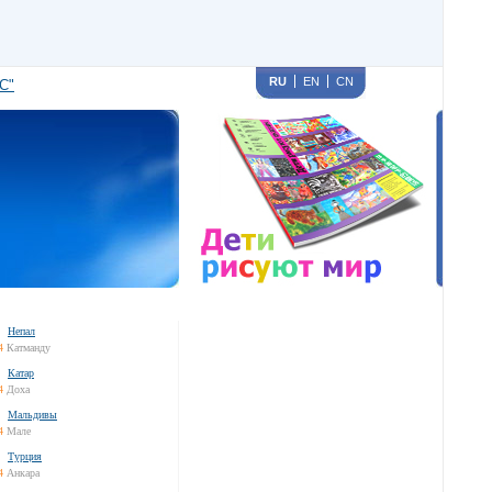
RU
EN
CN
С"
Непал
4
Катманду
Катар
4
Доха
Мальдивы
4
Мале
Турция
4
Анкара