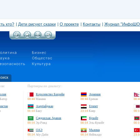
сть кто?
Дети рисуют сказки
О проекте
Контакты
Журнал "ИнфоШО
оиск
ли:
Партнеры по диалогу:
олия
Королевство Бахрейн
Армения
Батор
00:44
Манама
00:44
Ереван
00:4
нистан
Азербайджан
Египет
л
01:14
Баку
23:14
Каир
00:1
Саудовская Аравия
Кувейт
00:14
Эр-Рияд
00:14
Эль-Кувейт
00:1
ОАЭ
Мьянма
00:14
Абу-Даби
00:14
Нейпьидо
23:1