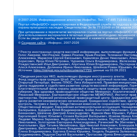
© 2007-2026, Информационное агентство ИнфоРос. Тел.: +7 495 718-84-11, E-
Портал «ИнфоШОС» зарегистрирован в Федеральной службе по надзору в сфе
охраны культурного наследия. Свидетельство Эл № 77-31649 от 04 апреля 200
При цитировании и перепечатке материалов ссылка на портал «ИнфоШОС» об
Для использования материалов в печатных изданиях необходимо письменное 
Если вы увидели ошибку, выделите ее мышкой и нажмите клавиши Ctrl+Enter
©
Создание сайта
- Инфорос, 2007-2026
* Реестр иностранных средств массовой информации, выполняющих функции 
Голос Америки, Idel.Реалии, Кавказ.Реалии, Крым.Реалии, Телеканал Настоя
Алексеевна, Маркелов Сергей Евгеньевич, Камалягин Денис Николаевич, Апах
Борисович, Ярош Юлия Петровна, Чуракова Ольга Владимировна, Железнова М
Рождественский Илья Дмитриевич, Апухтина Юлия Владимировна, Постернак Ал
Алеся Алексеевна, Долинина Ирина Николаевна, Шлейнов Роман Юрьевич, Ани
Источник:
https://minjust.gov.ru/ru/documents/7755/
данные на
03.09.2021
* Сведения реестра НКО, выполняющих функции иностранного агента:
Фонд защиты прав граждан Штаб, Институт права и публичной политики, Лаб
Открытый Петербург, Феникс ПЛЮС, Лига Избирателей, Правовая инициатива, 
Центр поддержки и содействия развитию средств массовой информации, Горя
Благотворительный фонд охраны здоровья и защиты прав граждан, Благотвори
губерния, Эра здоровья, правозащитное общество Мемориал, Аналитический 
Рязанский Мемориал, Екатеринбургское общество МЕМОРИАЛ, Институт прав ч
партнерства, Пермский региональный правозащитный центр, Гражданское де
Центр развития некоммерческих организаций, Гражданское содействие, Цент
контроль, Человек и Закон, Общественная комиссия по сохранению наследия
Общественный вердикт, Евразийская антимонопольная ассоциация, Чанышева 
Валерьевна, Бурдина Юлия Владимировна, Бойко Анатолий Николаевич, Гусев
Бекханович, Шевченко Дмитрий Александрович, Жданов Иван Юрьевич, Рубано
Каргалицкий Борис Юльевич, Созаев Валерий Валерьевич, Исакова Ирина Ал
Людевиг Марина Зариевна, Федотова Галина Анатольевна, Паутов Юрий Анато
Николаевна, Золотарева Екатерина Александровна, Рачинский Ян Збигневич
Анатольевич, Щур Татьяна Михайловна, Щур Николай Алексеевич, Блинушов 
Дмитриевна, Вититинова Елена Владимировна, Баженова Светлана Куприяновн
Елена Владимировна, Буртина Елена Юрьевна, Гендель Людмила Залмановна,
Владимировна, Подузов Сергей Васильевич, Протасова Ирина Вячеславовна, 