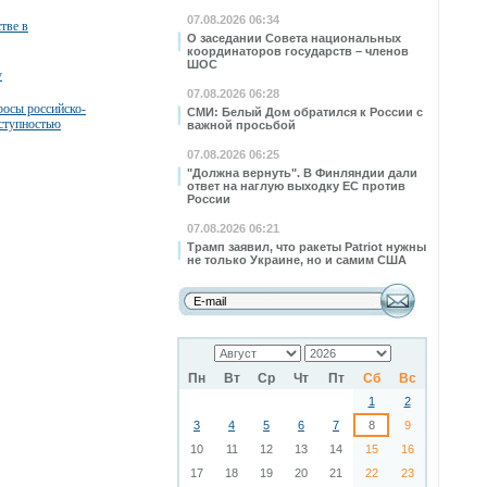
07.08.2026 06:34
тве в
О заседании Совета национальных
координаторов государств – членов
ШОС
у
07.08.2026 06:28
росы российско-
СМИ: Белый Дом обратился к России с
еступностью
важной просьбой
07.08.2026 06:25
"Должна вернуть". В Финляндии дали
ответ на наглую выходку ЕС против
России
07.08.2026 06:21
Трамп заявил, что ракеты Patriot нужны
не только Украине, но и самим США
Пн
Вт
Ср
Чт
Пт
Сб
Вс
1
2
3
4
5
6
7
8
9
10
11
12
13
14
15
16
17
18
19
20
21
22
23