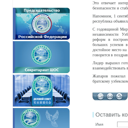
Это отвечает инте
безопасности и ста
Напомним, 1 сентяб
республика объявил
С годовщиной Мирз
независимости Уз
реформ в построен
больших успехов в
достойное место на
говорится в поздра
Лидер выразил гот
взаимодействовать 
Жапаров пожелал М
братскому узбекском
Оставить к
Имя