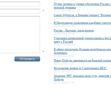
Путин: моряки и ученые обеспечили России с
морской державы
*
26.07.2026 06:33
Gazeta Wyborcza: в Варшаве прошел "Волын
13.07.2026 05:45
В Нидерландах осквернили кладбище советск
11.07.2026 00:25
Россия – Вьетнам: связь времен
29.06.2026 06:26
Участники антивоенной демонстрации в Берл
миру с Россией
20.06.2026 18:59
В офисе президента Польши потребовали изв
*
Зеленского
01.06.2026 16:01
Парад Победы завершился на Красной площа
09.05.2026 11:23
Возложение венков от Секретариата ШОС
09.05.2026 07:22
Захарова: ФРГ показала свою суть, запретив 
Победы
09.05.2026 07:10