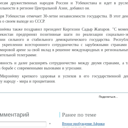
ресам дружественных народов России и Узбекистана и идет в русле
бильности в регионе Центральной Азии, добавил он.
ря Узбекистан отмечает 30-летие независимости государства. В этот ден
а о своем выходе из СССР.
иёева также поздравил президент Киргизии Садыр Жапаров. "С момен
бекистан предпринял позитивные шаги по реализации социально-э
ии сильного и стабильного демократического государства. Республ
 укреплении всестороннего сотрудничества с зарубежными странами
 мировой арене за свой вклад в решение международных и региональных
вительной телеграмме.
овность и далее расширять сотрудничество между двумя странами, а 
в борьбе с современными вызовами и угрозами.
ирзиёеву крепкого здоровья и успехов в его государственной дея
у народу - мира и процветания.
Поделиться…
омментарий
Ранее по теме
Второе пробуждение Африки
*
26.07.2026 06:38