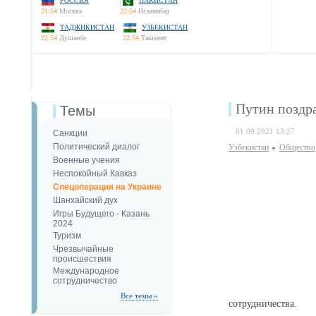
РОССИЯ
ПАКИСТАН
21:54
Москва
22:54
Исламабад
ТАДЖИКИСТАН
УЗБЕКИСТАН
22:54
Душанбе
22:54
Ташкент
Путин поздр
Темы
01.09.2021 13:27
Санкции
Политический диалог
Узбекистан
Общество
Военные учения
Неспокойный Кавказ
Спецоперация на Украине
Шанхайский дух
Игры Будущего - Казань
2024
Туризм
Чрезвычайные
происшествия
Международное
сотрудничество
Все темы »
сотрудничества.