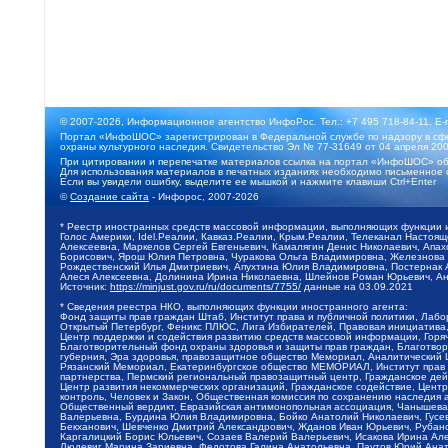
© 2007-2026, Информационное агентство ИнфоРос. Тел.: +7 495 718-84-11, E-
Портал «ИнфоШОС» зарегистрирован в Федеральной службе по надзору в сфе
охраны культурного наследия. Свидетельство Эл № 77-31649 от 04 апреля 200
При цитировании и перепечатке материалов ссылка на портал «ИнфоШОС» об
Для использования материалов в печатных изданиях необходимо письменное 
Если вы увидели ошибку, выделите ее мышкой и нажмите клавиши Ctrl+Enter
©
Создание сайта
- Инфорос, 2007-2026
* Реестр иностранных средств массовой информации, выполняющих функции 
Голос Америки, Idel.Реалии, Кавказ.Реалии, Крым.Реалии, Телеканал Настоя
Алексеевна, Маркелов Сергей Евгеньевич, Камалягин Денис Николаевич, Апах
Борисович, Ярош Юлия Петровна, Чуракова Ольга Владимировна, Железнова М
Рождественский Илья Дмитриевич, Апухтина Юлия Владимировна, Постернак Ал
Алеся Алексеевна, Долинина Ирина Николаевна, Шлейнов Роман Юрьевич, Ани
Источник:
https://minjust.gov.ru/ru/documents/7755/
данные на
03.09.2021
* Сведения реестра НКО, выполняющих функции иностранного агента:
Фонд защиты прав граждан Штаб, Институт права и публичной политики, Лаб
Открытый Петербург, Феникс ПЛЮС, Лига Избирателей, Правовая инициатива, 
Центр поддержки и содействия развитию средств массовой информации, Горя
Благотворительный фонд охраны здоровья и защиты прав граждан, Благотвори
губерния, Эра здоровья, правозащитное общество Мемориал, Аналитический 
Рязанский Мемориал, Екатеринбургское общество МЕМОРИАЛ, Институт прав ч
партнерства, Пермский региональный правозащитный центр, Гражданское де
Центр развития некоммерческих организаций, Гражданское содействие, Цент
контроль, Человек и Закон, Общественная комиссия по сохранению наследия
Общественный вердикт, Евразийская антимонопольная ассоциация, Чанышева 
Валерьевна, Бурдина Юлия Владимировна, Бойко Анатолий Николаевич, Гусев
Бекханович, Шевченко Дмитрий Александрович, Жданов Иван Юрьевич, Рубано
Каргалицкий Борис Юльевич, Созаев Валерий Валерьевич, Исакова Ирина Ал
Людевиг Марина Зариевна, Федотова Галина Анатольевна, Паутов Юрий Анато