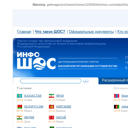
Warning
: getimagesize(/www/vhosts/115556/infoshos.ru/media/d41d8
Главная
Что такое ШОС?
Официальные документы
Кто е
Портал создан при финансовой поддержке
Федерального агентства по печати и массовым коммуникациям
Российской Федерации
Расширенный п
Участники:
Наблюдате
КАЗАХСТАН
ИРАН
Монг
23:54
Астана
22:24
Тегеран
01:54
Улан-
БЕЛОРУССИЯ
КИРГИЗИЯ
Афга
20:54
Минск
23:54
Бишкек
22:24
Кабу
ИНДИЯ
КИТАЙ
23:24
Дели
01:54
Пекин