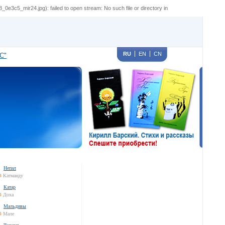
3c5_mir24.jpg): failed to open stream: No such file or directory in
RU
EN
CN
С"
Непал
4
Катманду
Катар
4
Доха
Мальдивы
4
Мале