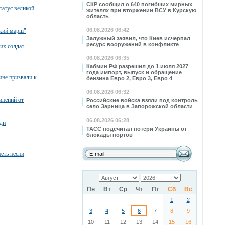
СКР сообщил о 640 погибших мирных
татус великой
жителях при вторжении ВСУ в Курскую
область
06.08.2026 06:42
ский марш"
Залужный заявил, что Киев исчерпал
ресурс вооружений в конфликте
их солдат
06.08.2026 06:35
Кабмин РФ разрешил до 1 июля 2027
года импорт, выпуск и обращение
ине призвали к
бензина Евро 2, Евро 3, Евро 4
06.08.2026 06:32
инений от
Российские войска взяли под контроль
село Зарница в Запорожской области
06.08.2026 06:28
ди
ТАСС подсчитал потери Украины от
блокады портов
петь песни
Пн
Вт
Ср
Чт
Пт
Сб
Вс
1
2
3
4
5
6
7
8
9
10
11
12
13
14
15
16