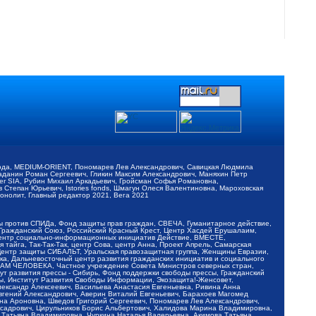
обода, MEDIUM-ORIENT, Пономарев Лев Александрович, Савицкая Людмила
Баданин Роман Сергеевич, Гликин Максим Александрович, Маняхин Петр
er SIA, Рубин Михаил Аркадьевич, Гройсман Софья Романовна,
Степан Юрьевич, Istories fonds, Шмагун Олеся Валентиновна, Мароховская
нолит, Главный редактор 2021, Вега 2021
Мы против СПИДа, Фонд защиты прав граждан, СВЕЧА, Гуманитарное действие,
 Гражданский Союз, Российский Красный Крест, Центр Хасдей Ерушалаим,
 Центр социально-информационных инициатив Действие, ВМЕСТЕ,
айга, Так-Так-Так, центр Сова, центр Анна, Проект Апрель, Самарская
Центр защиты СИБАЛЬТ, Уральская правозащитная группа, Женщины Евразии,
ка, Дальневосточный центр развития гражданских инициатив и социального
АВАМ ЧЕЛОВЕКА, Частное учреждение Совета Министров северных стран,
т развития прессы - Сибирь, Фонд поддержки свободы прессы, Гражданский
ы, Институт Развития Свободы Информации, Экозащита!-Женсовет,
ександр Алексеевич, Васильева Анастасия Евгеньевна, Ривина Анна
вгений Александрович, Аверин Виталий Евгеньевич, Барахоев Магомед
на Ароновна, Шведов Григорий Сергеевич, Пономарев Лев Александрович,
ксадрович, Цирульников Борис Альбертович, Халидова Марина Владимировна,
 Татьяна Владимировна, Чуркина Наталья Валерьевна, Акимова Татьяна