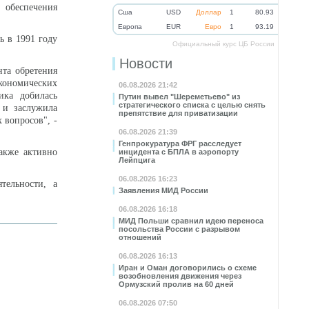
 обеспечения
Cша
USD
Доллар
1
80.93
Eвропа
EUR
Евро
1
93.19
ь в 1991 году
Официальный курс ЦБ России
Новости
та обретения
кономических
06.08.2026 21:42
ика добилась
Путин вывел "Шереметьево" из
стратегического списка с целью снять
 и заслужила
препятствие для приватизации
 вопросов", -
06.08.2026 21:39
Генпрокуратура ФРГ расследует
также активно
инцидента с БПЛА в аэропорту
Лейпцига
06.08.2026 16:23
тельности, а
Заявления МИД России
06.08.2026 16:18
МИД Польши сравнил идею переноса
посольства России с разрывом
отношений
06.08.2026 16:13
Иран и Оман договорились о схеме
возобновления движения через
Ормузский пролив на 60 дней
06.08.2026 07:50