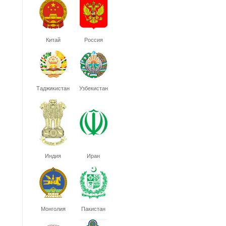
Китай
Россия
Таджикистан
Узбекистан
Индия
Иран
Монголия
Пакистан