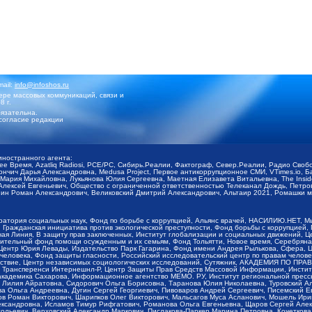
mail:
info@infoshos.ru
ре массовых коммуникаций, связи и
8 г.
язательна.
согласие редакции
иностранного агента:
щее Время, Azatliq Radiosi, PCE/PC, Сибирь.Реалии, Фактограф, Север.Реалии, Радио Св
ончич Дарья Александровна, Medusa Project, Первое антикоррупционное СМИ, VTimes.io, 
ария Михайловна, Лукьянова Юлия Сергеевна, Маетная Елизавета Витальевна, The Insid
ексей Евгеньевич, Общество с ограниченной ответственностью Телеканал Дождь, Петров 
н Роман Александрович, Великовский Дмитрий Александрович, Альтаир 2021, Ромашки мо
оратория социальных наук, Фонд по борьбе с коррупцией, Альянс врачей, НАСИЛИЮ.НЕТ, 
Гражданская инициатива против экологической преступности, Фонд борьбы с коррупцией,
чая Линия, В защиту прав заключенных, Институт глобализации и социальных движений,
тельный фонд помощи осужденным и их семьям, Фонд Тольятти, Новое время, Серебряная т
Центр Юрия Левады, Издательство Парк Гагарина, Фонд имени Андрея Рылькова, Сфера, 
еловека, Фонд защиты гласности, Российский исследовательский центр по правам челове
йствие, Центр независимых социологических исследований, Сутяжник, АКАДЕМИЯ ПО ПР
р Трансперенси Интернешнл-Р, Центр Защиты Прав Средств Массовой Информации, Институ
 академика Сахарова, Информационное агентство МЕМО. РУ, Институт региональной пресс
Лилия Айратовна, Сидорович Ольга Борисовна, Таранова Юлия Николаевна, Туровский Ал
а Ольга Андреевна, Дугин Сергей Георгиевич, Пивоваров Андрей Сергеевич, Писемский Е
в Роман Викторович, Шарипков Олег Викторович, Мальсагов Муса Асланович, Мошель Ири
ександровна, Исламов Тимур Рифгатович, Романова Ольга Евгеньевна, Щаров Сергей Але
льевич, Верховский Александр Маркович, Пислакова-Паркер Марина Петровна, Кочеткова