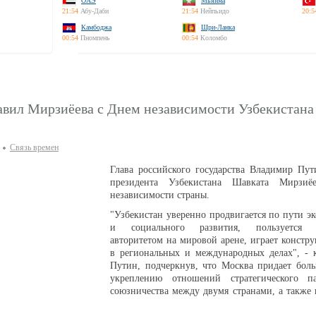
ОАЭ
Мьянма
21:54
Абу-Даби
21:54
Нейпьидо
20:5
Камбоджа
Шри-Ланка
00:54
Пномпень
00:54
Коломбо
авил Мирзиёева с Днем независимости Узбекистана
Связь времен
Глава российского государства Владимир Пут
президента Узбекистана Шавката Мирзи
независимости страны.
"Узбекистан уверенно продвигается по пути э
и социального развития, пользуется 
авторитетом на мировой арене, играет констр
в региональных и международных делах", - к
Путин, подчеркнув, что Москва придает боль
укреплению отношений стратегического п
союзничества между двумя странами, а также