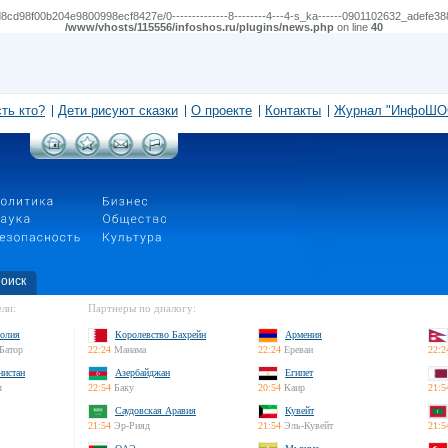
cd98f00b204e9800998ecf8427e/0--------------8--------4---4-s_ka------0901102632_adefe388_0e
/www/vhosts/115556/infoshos.ru/plugins/news.php
on line
40
сть кто?
Дети рисуют сказки
О проекте
Контакты
Журнал "ИнфоШО
оиск
ли:
Партнеры по диалогу:
олия
Королевство Бахрейн
Армения
Батор
22:24
Манама
22:24
Ереван
22:2
нистан
Азербайджан
Египет
л
22:54
Баку
20:54
Каир
21:5
Саудовская Аравия
Кувейт
21:54
Эр-Рияд
21:54
Эль-Кувейт
21:5