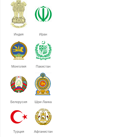
Индия
Иран
Монголия
Пакистан
Белорусия
Шри-Ланка
Турция
Афганистан