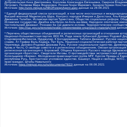
Добровольская Анна Дмитриевна, Королева Александра Евгеньевна, Смирнов Владими
Петрович, Полякова Мара Федоровна, Резник Генри Маркович, Захаров Герман Конста
Источник:
http://unro.minjust.ru/NKOForeignAgent.aspx
данные на
28.08.2021
* Единый федеральный список организаций, в том числе иностранных и международны
Высший военный Маджлисуль Шура, Конгресс народов Ичкерии и Дагестана, Аль-Каида, 
Движение Талибан, Исламская партия Туркестана, Общество социальных реформ, Общес
Исламское государство, Джабха аль-Нусра ли-Ахль аш-Шам, Народное ополчение имен
Чистопольский Джамаат, Рохнамо ба суи давлати исломи, Террористическое сообщест
Источник:
http://nac.gov.ru/terroristicheskie-i-ekstremistskie-organizacii-i-materialy.html
данные
* Перечень общественных объединений и религиозных организаций в отношении котор
Национал-большевистская партия, ВЕК РА, Рада земли Кубанской Духовно Родовой Де
Староверов-Инглингов, Нурджулар, К Богодержавию, Таблиги Джамаат, Русское наци
славян, Ат-Такфир Валь-Хиджра, Пит Буль, Национал-социалистическая рабочая парт
Череповца, Духовно-Родовая Держава Русь, Русское национальное единство, Древнер
Кровь и Честь, О свободе совести и о религиозных объединениях, Омская организаци
религиозная организация п. Боровский, Община Коренного Русского народа Щелковског
организация «Братство», Свидетели Иеговы, О противодействии экстремистской деяте
болельщиков «Фирма», Молодежная правозащитная группа МПГ, Курсом Правды и Единен
республика Русь, Арестантское уголовное единство, Башкорт, Нация и свобода, W.H.С
прав граждан, Штабы Навального
Источник:
https://minjust.gov.ru/ru/documents/7822/
данные на
06.08.2021