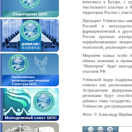
комплекса в Бухаре, с п
текстильного кластера в 
территории России с участ
Президент Узбекистана зая
Россией в металлургии,
фармацевтической и други
России крупных агропр
перерабатывающих мощнос
технологий, реализации со
Мирзиёев назвал особо 
обмена знаниями и промы
"Иннопром" будет ежегод
участием РФ.
Узбекский лидер поддержа
отметил уже реализованн
Астраханским федераль
регионами будут способс
добавил глава государства
Узбекистан для проведения
Фото: © Александр Щерба