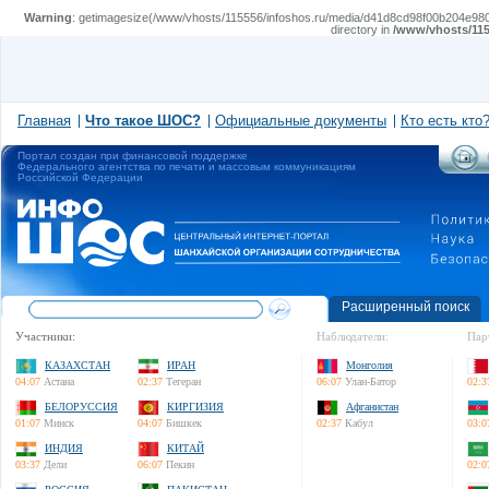
Warning
: getimagesize(/www/vhosts/115556/infoshos.ru/media/d41d8cd98f00b204e9800998
directory in
/www/vhosts/115
Главная
Что такое ШОС?
Официальные документы
Кто есть кто
Портал создан при финансовой поддержке
Федерального агентства по печати и массовым коммуникациям
Российской Федерации
Расширенный поиск
Участники:
Наблюдатели:
Пар
КАЗАХСТАН
ИРАН
Монголия
04:07
Астана
02:37
Тегеран
06:07
Улан-Батор
02:3
БЕЛОРУССИЯ
КИРГИЗИЯ
Афганистан
01:07
Минск
04:07
Бишкек
02:37
Кабул
03:0
ИНДИЯ
КИТАЙ
03:37
Дели
06:07
Пекин
02:0