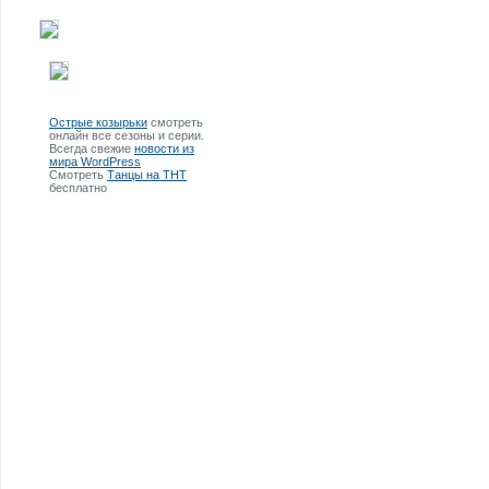
Острые козырьки
смотреть
онлайн все сезоны и серии.
Всегда свежие
новости из
мира WordPress
Смотреть
Танцы на ТНТ
бесплатно