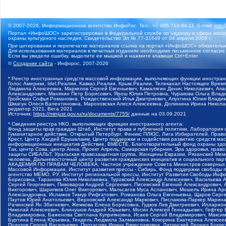
© 2007-2026, Информационное агентство ИнфоРос. Тел.: +7 495 718-84-11, E-mail:
info
Портал «ИнфоШОС» зарегистрирован в Федеральной службе по надзору в сфере массо
охраны культурного наследия. Свидетельство Эл № 77-31649 от 04 апреля 2008 г.
При цитировании и перепечатке материалов ссылка на портал «ИнфоШОС» обязательн
Для использования материалов в печатных изданиях необходимо письменное согласие
Если вы увидели ошибку, выделите ее мышкой и нажмите клавиши Ctrl+Enter
©
Создание сайта
- Инфорос, 2007-2026
* Реестр иностранных средств массовой информации, выполняющих функции иностранн
Голос Америки, Idel.Реалии, Кавказ.Реалии, Крым.Реалии, Телеканал Настоящее Время
Людмила Алексеевна, Маркелов Сергей Евгеньевич, Камалягин Денис Николаевич, Апах
Александрович, Маняхин Петр Борисович, Ярош Юлия Петровна, Чуракова Ольга Влади
Гройсман Софья Романовна, Рождественский Илья Дмитриевич, Апухтина Юлия Владимир
Шмагун Олеся Валентиновна, Мароховская Алеся Алексеевна, Долинина Ирина Никола
редактор 2021, Вега 2021
Источник:
https://minjust.gov.ru/ru/documents/7755/
данные на
03.09.2021
* Сведения реестра НКО, выполняющих функции иностранного агента:
Фонд защиты прав граждан Штаб, Институт права и публичной политики, Лаборатория
Гуманитарное действие, Открытый Петербург, Феникс ПЛЮС, Лига Избирателей, Правов
Крест, Центр Хасдей Ерушалаим, Центр поддержки и содействия развитию средств мас
информационных инициатив Действие, ВМЕСТЕ, Благотворительный фонд охраны здоров
Так, центр Сова, центр Анна, Проект Апрель, Самарская губерния, Эра здоровья, пр
защиты СИБАЛЬТ, Уральская правозащитная группа, Женщины Евразии, Рязанский Мемо
человека, Дальневосточный центр развития гражданских инициатив и социального пар
АКАДЕМИЯ ПО ПРАВАМ ЧЕЛОВЕКА, Частное учреждение Совета Министров северных стр
Массовой Информации, Институт развития прессы - Сибирь, Фонд поддержки свободы 
агентство МЕМО. РУ, Институт региональной прессы, Институт Развития Свободы Инф
Борисовна, Таранова Юлия Николаевна, Туровский Александр Алексеевич, Васильева 
Сергей Георгиевич, Пивоваров Андрей Сергеевич, Писемский Евгений Александрович,
Викторович, Шарипков Олег Викторович, Мальсагов Муса Асланович, Мошель Ирина Ар
Александровна, Исламов Тимур Рифгатович, Романова Ольга Евгеньевна, Щаров Серг
Паутов Юрий Анатольевич, Верховский Александр Маркович, Пислакова-Паркер Марина
Рачинский Ян Збигневич, Жемкова Елена Борисовна, Гудков Лев Дмитриевич, Иллари
Николай Алексеевич, Блинушов Андрей Юрьевич, Мосин Алексей Геннадьевич, Гефтер
Владимировна, Баженова Светлана Куприяновна, Исаев Сергей Владимирович, Максим
Буртина Елена Юрьевна, Гендель Людмила Залмановна, Кокорина Екатерина Алексеев
Подузов Сергей Васильевич, Протасова Ирина Вячеславовна, Литинский Леонид Борис