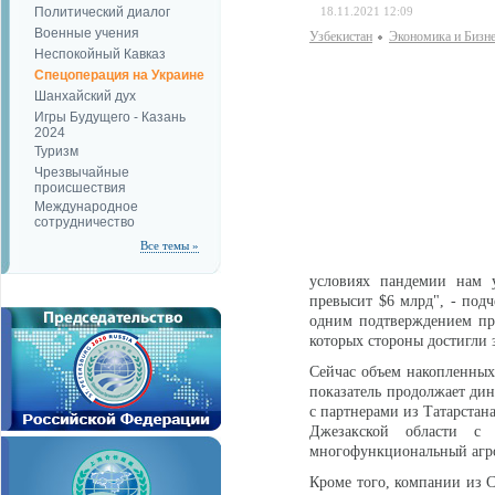
Политический диалог
18.11.2021 12:09
Военные учения
Узбекистан
Экономика и Бизн
Неспокойный Кавказ
Спецоперация на Украине
Шанхайский дух
Игры Будущего - Казань
2024
Туризм
Чрезвычайные
происшествия
Международное
сотрудничество
Все темы »
условиях пандемии нам у
превысит $6 млрд", - подч
одним подтверждением пр
которых стороны достигли 
Сейчас объем накопленных
показатель продолжает дин
с партнерами из Татарстан
Джезакской области с 
многофункциональный агро
Кроме того, компании из С