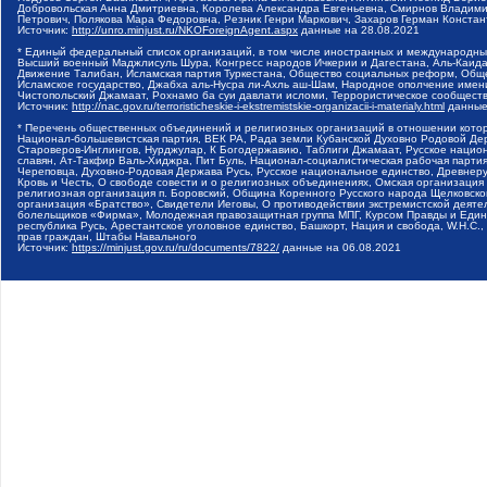
Добровольская Анна Дмитриевна, Королева Александра Евгеньевна, Смирнов Владими
Петрович, Полякова Мара Федоровна, Резник Генри Маркович, Захаров Герман Конста
Источник:
http://unro.minjust.ru/NKOForeignAgent.aspx
данные на
28.08.2021
* Единый федеральный список организаций, в том числе иностранных и международны
Высший военный Маджлисуль Шура, Конгресс народов Ичкерии и Дагестана, Аль-Каида, 
Движение Талибан, Исламская партия Туркестана, Общество социальных реформ, Общес
Исламское государство, Джабха аль-Нусра ли-Ахль аш-Шам, Народное ополчение имен
Чистопольский Джамаат, Рохнамо ба суи давлати исломи, Террористическое сообщест
Источник:
http://nac.gov.ru/terroristicheskie-i-ekstremistskie-organizacii-i-materialy.html
данные
* Перечень общественных объединений и религиозных организаций в отношении котор
Национал-большевистская партия, ВЕК РА, Рада земли Кубанской Духовно Родовой Де
Староверов-Инглингов, Нурджулар, К Богодержавию, Таблиги Джамаат, Русское наци
славян, Ат-Такфир Валь-Хиджра, Пит Буль, Национал-социалистическая рабочая парт
Череповца, Духовно-Родовая Держава Русь, Русское национальное единство, Древнер
Кровь и Честь, О свободе совести и о религиозных объединениях, Омская организаци
религиозная организация п. Боровский, Община Коренного Русского народа Щелковског
организация «Братство», Свидетели Иеговы, О противодействии экстремистской деяте
болельщиков «Фирма», Молодежная правозащитная группа МПГ, Курсом Правды и Единен
республика Русь, Арестантское уголовное единство, Башкорт, Нация и свобода, W.H.С
прав граждан, Штабы Навального
Источник:
https://minjust.gov.ru/ru/documents/7822/
данные на
06.08.2021