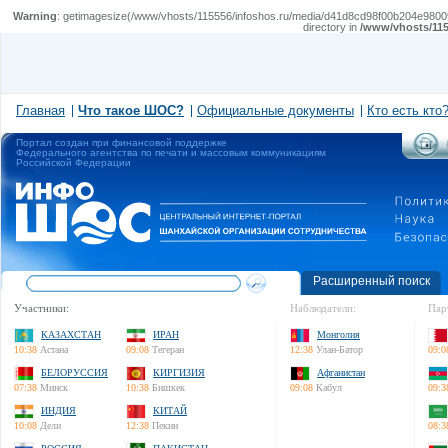
Warning
: getimagesize(/www/vhosts/115556/infoshos.ru/media/d41d8cd98f00b204e9800998ecf8
directory in
/www/vhosts/115
Главная
Что такое ШОС?
Официальные документы
Кто есть кто
Портал создан при финансовой поддержке
Федерального агентства по печати и массовым коммуникациям
Российской Федерации
Расширенный поиск
Участники:
Наблюдатели:
Пар
КАЗАХСТАН
ИРАН
Монголия
10:38
Астана
09:08
Тегеран
12:38
Улан-Батор
09:0
БЕЛОРУССИЯ
КИРГИЗИЯ
Афганистан
07:38
Минск
10:38
Бишкек
09:08
Кабул
09:3
ИНДИЯ
КИТАЙ
10:08
Дели
12:38
Пекин
08:3