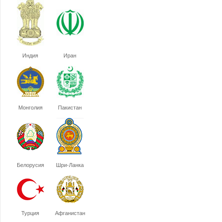
Индия
Иран
Монголия
Пакистан
Белорусия
Шри-Ланка
Турция
Афганистан