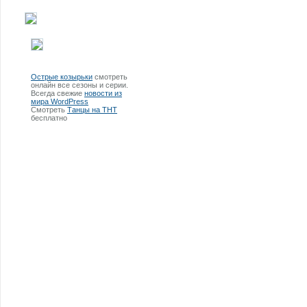
Острые козырьки
смотреть
онлайн все сезоны и серии.
Всегда свежие
новости из
мира WordPress
Смотреть
Танцы на ТНТ
бесплатно