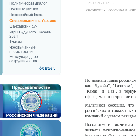
Политический диалог
28.12.2021 12:15
Военные учения
Узбекистан
Экономика и Бизн
Неспокойный Кавказ
Спецоперация на Украине
Шанхайский дух
Игры Будущего - Казань
2024
Туризм
Чрезвычайные
происшествия
Международное
сотрудничество
Все темы »
По данным главы российск
как "Лукойл", "Газпром", 
"Камаз" и "Газ", в перв
сферы, машиностроение и с
Мальгинов сообщил, что
российских и совместных 
компаний с учетом резиден
Посол отметил значительны
является межрегиональное
Российской Федерации им