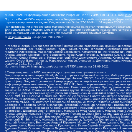
© 2007-2026, Информационное агентство ИнфоРос. Тел.: +7 495 718-84-11, E-mail:
info
Портал «ИнфоШОС» зарегистрирован в Федеральной службе по надзору в сфере массо
охраны культурного наследия. Свидетельство Эл № 77-31649 от 04 апреля 2008 г.
При цитировании и перепечатке материалов ссылка на портал «ИнфоШОС» обязательн
Для использования материалов в печатных изданиях необходимо письменное согласие
Если вы увидели ошибку, выделите ее мышкой и нажмите клавиши Ctrl+Enter
©
Создание сайта
- Инфорос, 2007-2026
* Реестр иностранных средств массовой информации, выполняющих функции иностранн
Голос Америки, Idel.Реалии, Кавказ.Реалии, Крым.Реалии, Телеканал Настоящее Время
Людмила Алексеевна, Маркелов Сергей Евгеньевич, Камалягин Денис Николаевич, Апах
Александрович, Маняхин Петр Борисович, Ярош Юлия Петровна, Чуракова Ольга Влади
Гройсман Софья Романовна, Рождественский Илья Дмитриевич, Апухтина Юлия Владимир
Шмагун Олеся Валентиновна, Мароховская Алеся Алексеевна, Долинина Ирина Никола
редактор 2021, Вега 2021
Источник:
https://minjust.gov.ru/ru/documents/7755/
данные на
03.09.2021
* Сведения реестра НКО, выполняющих функции иностранного агента:
Фонд защиты прав граждан Штаб, Институт права и публичной политики, Лаборатория
Гуманитарное действие, Открытый Петербург, Феникс ПЛЮС, Лига Избирателей, Правов
Крест, Центр Хасдей Ерушалаим, Центр поддержки и содействия развитию средств мас
информационных инициатив Действие, ВМЕСТЕ, Благотворительный фонд охраны здоров
Так, центр Сова, центр Анна, Проект Апрель, Самарская губерния, Эра здоровья, пр
защиты СИБАЛЬТ, Уральская правозащитная группа, Женщины Евразии, Рязанский Мемо
человека, Дальневосточный центр развития гражданских инициатив и социального пар
АКАДЕМИЯ ПО ПРАВАМ ЧЕЛОВЕКА, Частное учреждение Совета Министров северных стр
Массовой Информации, Институт развития прессы - Сибирь, Фонд поддержки свободы 
агентство МЕМО. РУ, Институт региональной прессы, Институт Развития Свободы Инф
Борисовна, Таранова Юлия Николаевна, Туровский Александр Алексеевич, Васильева 
Сергей Георгиевич, Пивоваров Андрей Сергеевич, Писемский Евгений Александрович,
Викторович, Шарипков Олег Викторович, Мальсагов Муса Асланович, Мошель Ирина Ар
Александровна, Исламов Тимур Рифгатович, Романова Ольга Евгеньевна, Щаров Серг
Паутов Юрий Анатольевич, Верховский Александр Маркович, Пислакова-Паркер Марина
Рачинский Ян Збигневич, Жемкова Елена Борисовна, Гудков Лев Дмитриевич, Иллари
Николай Алексеевич, Блинушов Андрей Юрьевич, Мосин Алексей Геннадьевич, Гефтер
Владимировна, Баженова Светлана Куприяновна, Исаев Сергей Владимирович, Максим
Буртина Елена Юрьевна, Гендель Людмила Залмановна, Кокорина Екатерина Алексеев
Подузов Сергей Васильевич, Протасова Ирина Вячеславовна, Литинский Леонид Борис