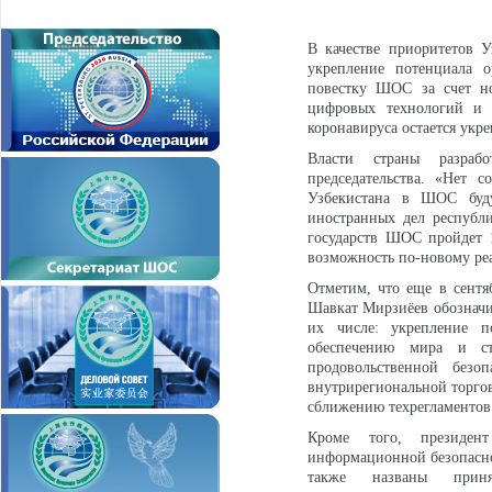
В качестве приоритетов У
укрепление потенциала о
повестку ШОС за счет но
цифровых технологий и 
коронавируса остается укре
Власти страны разраб
председательства. «Нет 
Узбекистана в ШОС буд
иностранных дел республи
государств ШОС пройдет 1
возможность по-новому реа
Отметим, что еще в сент
Шавкат Мирзиёев обозначил
их числе: укрепление п
обеспечению мира и ст
продовольственной безо
внутрирегиональной торгов
сближению техрегламентов
Кроме того, президен
информационной безопасно
также названы приня