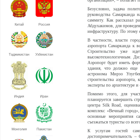
организации», – полагает 
Безусловно, задача поли
руководства Самарканда н
саммиту. Как рассказал р
Китай
Россия
Абдухакимов, для проведе
инфраструктуру. По этому
В частности, власти гор
аэропорта Самарканда к вс
Строительство уже ид
Таджикистан
Узбекистан
высокотехнологичным. Диз
Аэропорт будет иметь фо
здания, что должно еще 
астронома Мирзо Улугбе
строительства аэропорта,
эксперты по архитектуре и 
Помимо этого, для учас
Индия
Иран
планируется завершить ст
центра Silk Road, оценива
комплекс «Вечный город»,
основные мероприятия са
съезжаться туристы со все
Монголия
Пакистан
К услугам гостей сам
достопримечательность –