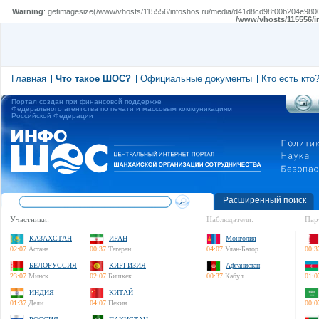
Warning
: getimagesize(/www/vhosts/115556/infoshos.ru/media/d41d8cd98f00b204e980099
/www/vhosts/115556/i
Главная
Что такое ШОС?
Официальные документы
Кто есть кто
Портал создан при финансовой поддержке
Федерального агентства по печати и массовым коммуникациям
Российской Федерации
Расширенный поиск
Участники:
Наблюдатели:
Пар
КАЗАХСТАН
ИРАН
Монголия
02:07
Астана
00:37
Тегеран
04:07
Улан-Батор
00:3
БЕЛОРУССИЯ
КИРГИЗИЯ
Афганистан
23:07
Минск
02:07
Бишкек
00:37
Кабул
01:0
ИНДИЯ
КИТАЙ
01:37
Дели
04:07
Пекин
00:0