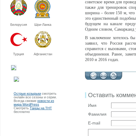
советское время для прове
также для тренировок спо
ширина – более 150 м, что
это единственный подобный
будущем на канале преду
Белорусия
Шри-Ланка
Одним словом, Самарканд 
В заключение хотелось б
заявил, что Россия рассч
справится с вызовами, ст
объединения. Ранее, заме
Турция
Афганистан
2010 и 2016 годах.
Острые козырьки
смотреть
Оставить комме
онлайн все сезоны и серии.
Всегда свежие
новости из
мира WordPress
Имя
Смотреть
Танцы на ТНТ
бесплатно
Фамилия
E-mail