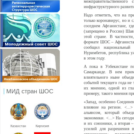
межправительственного
инфраструктурного развити
Надо отметить, что на пр
только коронавирус, но и 
соседнем Афганистане, г
(запрещено в России) Шав
этой стране. В частност
формате ШОС – Афганистан
сообщил национальный 
Нуримбетов, республика уж
в этом году.
А пока в Узбекистане п
Самарканде. В нем приму
влиятельного ныне объед
событий текущего года не 
их мнению, одной из гла
МИД стран ШОС
примеру, такого мнения пр
«Запад, особенно Соедине
влияние на регион. <...>
альянсом, который объед
экономики. <...> На сегод
и их союзники, а вторая 
Казахстан
Киргизия
усилий для разрешения п