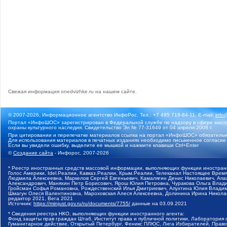
Свежая информация
onedvizhke.ru на нашем сайте
.
© 2007-2026, Информационное агентство ИнфоРос. Тел.: +7 495 718-84-11, E-mail:
info
Портал «ИнфоШОС» зарегистрирован в Федеральной службе по надзору в сфере массо
охраны культурного наследия. Свидетельство Эл № 77-31649 от 04 апреля 2008 г.
При цитировании и перепечатке материалов ссылка на портал «ИнфоШОС» обязательн
Для использования материалов в печатных изданиях необходимо письменное согласие
Если вы увидели ошибку, выделите ее мышкой и нажмите клавиши Ctrl+Enter
©
Создание сайта
- Инфорос, 2007-2026
* Реестр иностранных средств массовой информации, выполняющих функции иностранн
Голос Америки, Idel.Реалии, Кавказ.Реалии, Крым.Реалии, Телеканал Настоящее Время
Людмила Алексеевна, Маркелов Сергей Евгеньевич, Камалягин Денис Николаевич, Апах
Александрович, Маняхин Петр Борисович, Ярош Юлия Петровна, Чуракова Ольга Влади
Гройсман Софья Романовна, Рождественский Илья Дмитриевич, Апухтина Юлия Владимир
Шмагун Олеся Валентиновна, Мароховская Алеся Алексеевна, Долинина Ирина Никола
редактор 2021, Вега 2021
Источник:
https://minjust.gov.ru/ru/documents/7755/
данные на
03.09.2021
* Сведения реестра НКО, выполняющих функции иностранного агента:
Фонд защиты прав граждан Штаб, Институт права и публичной политики, Лаборатория
Гуманитарное действие, Открытый Петербург, Феникс ПЛЮС, Лига Избирателей, Правов