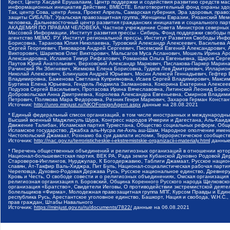
Крест, Центр Хасдей Ерушалаим, Центр поддержки и содействия развитию средств мас
информационных инициатив Действие, ВМЕСТЕ, Благотворительный фонд охраны здоров
Так, центр Сова, центр Анна, Проект Апрель, Самарская губерния, Эра здоровья, пр
защиты СИБАЛЬТ, Уральская правозащитная группа, Женщины Евразии, Рязанский Мемо
человека, Дальневосточный центр развития гражданских инициатив и социального пар
АКАДЕМИЯ ПО ПРАВАМ ЧЕЛОВЕКА, Частное учреждение Совета Министров северных стр
Массовой Информации, Институт развития прессы - Сибирь, Фонд поддержки свободы 
агентство МЕМО. РУ, Институт региональной прессы, Институт Развития Свободы Инф
Борисовна, Таранова Юлия Николаевна, Туровский Александр Алексеевич, Васильева 
Сергей Георгиевич, Пивоваров Андрей Сергеевич, Писемский Евгений Александрович,
Викторович, Шарипков Олег Викторович, Мальсагов Муса Асланович, Мошель Ирина Ар
Александровна, Исламов Тимур Рифгатович, Романова Ольга Евгеньевна, Щаров Серг
Паутов Юрий Анатольевич, Верховский Александр Маркович, Пислакова-Паркер Марина
Рачинский Ян Збигневич, Жемкова Елена Борисовна, Гудков Лев Дмитриевич, Иллари
Николай Алексеевич, Блинушов Андрей Юрьевич, Мосин Алексей Геннадьевич, Гефтер
Владимировна, Баженова Светлана Куприяновна, Исаев Сергей Владимирович, Максим
Буртина Елена Юрьевна, Гендель Людмила Залмановна, Кокорина Екатерина Алексеев
Подузов Сергей Васильевич, Протасова Ирина Вячеславовна, Литинский Леонид Борис
Добровольская Анна Дмитриевна, Королева Александра Евгеньевна, Смирнов Владими
Петрович, Полякова Мара Федоровна, Резник Генри Маркович, Захаров Герман Конста
Источник:
http://unro.minjust.ru/NKOForeignAgent.aspx
данные на
28.08.2021
* Единый федеральный список организаций, в том числе иностранных и международны
Высший военный Маджлисуль Шура, Конгресс народов Ичкерии и Дагестана, Аль-Каида, 
Движение Талибан, Исламская партия Туркестана, Общество социальных реформ, Общес
Исламское государство, Джабха аль-Нусра ли-Ахль аш-Шам, Народное ополчение имен
Чистопольский Джамаат, Рохнамо ба суи давлати исломи, Террористическое сообщест
Источник:
http://nac.gov.ru/terroristicheskie-i-ekstremistskie-organizacii-i-materialy.html
данные
* Перечень общественных объединений и религиозных организаций в отношении котор
Национал-большевистская партия, ВЕК РА, Рада земли Кубанской Духовно Родовой Де
Староверов-Инглингов, Нурджулар, К Богодержавию, Таблиги Джамаат, Русское наци
славян, Ат-Такфир Валь-Хиджра, Пит Буль, Национал-социалистическая рабочая парт
Череповца, Духовно-Родовая Держава Русь, Русское национальное единство, Древнер
Кровь и Честь, О свободе совести и о религиозных объединениях, Омская организаци
религиозная организация п. Боровский, Община Коренного Русского народа Щелковског
организация «Братство», Свидетели Иеговы, О противодействии экстремистской деяте
болельщиков «Фирма», Молодежная правозащитная группа МПГ, Курсом Правды и Единен
республика Русь, Арестантское уголовное единство, Башкорт, Нация и свобода, W.H.С
прав граждан, Штабы Навального
Источник:
https://minjust.gov.ru/ru/documents/7822/
данные на
06.08.2021