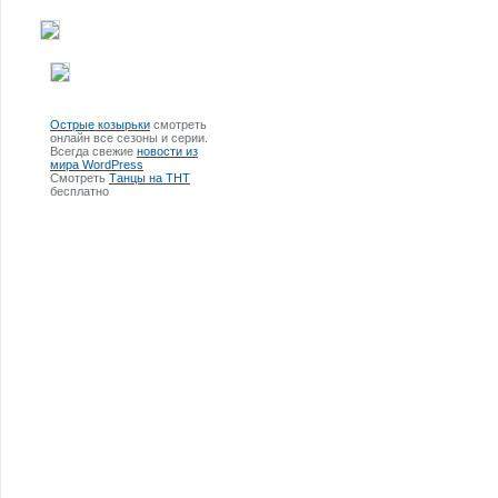
Острые козырьки
смотреть
онлайн все сезоны и серии.
Всегда свежие
новости из
мира WordPress
Смотреть
Танцы на ТНТ
бесплатно