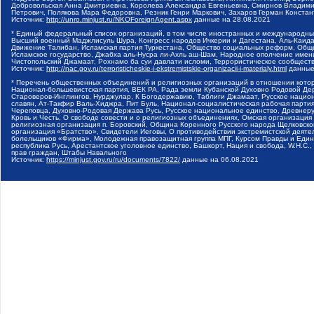
Добровольская Анна Дмитриевна, Королева Александра Евгеньевна, Смирнов Владими
Петрович, Полякова Мара Федоровна, Резник Генри Маркович, Захаров Герман Конста
Источник:
http://unro.minjust.ru/NKOForeignAgent.aspx
данные на
28.08.2021
* Единый федеральный список организаций, в том числе иностранных и международны
Высший военный Маджлисуль Шура, Конгресс народов Ичкерии и Дагестана, Аль-Каида, 
Движение Талибан, Исламская партия Туркестана, Общество социальных реформ, Общес
Исламское государство, Джабха аль-Нусра ли-Ахль аш-Шам, Народное ополчение имен
Чистопольский Джамаат, Рохнамо ба суи давлати исломи, Террористическое сообщест
Источник:
http://nac.gov.ru/terroristicheskie-i-ekstremistskie-organizacii-i-materialy.html
данные
* Перечень общественных объединений и религиозных организаций в отношении котор
Национал-большевистская партия, ВЕК РА, Рада земли Кубанской Духовно Родовой Де
Староверов-Инглингов, Нурджулар, К Богодержавию, Таблиги Джамаат, Русское наци
славян, Ат-Такфир Валь-Хиджра, Пит Буль, Национал-социалистическая рабочая парт
Череповца, Духовно-Родовая Держава Русь, Русское национальное единство, Древнер
Кровь и Честь, О свободе совести и о религиозных объединениях, Омская организаци
религиозная организация п. Боровский, Община Коренного Русского народа Щелковског
организация «Братство», Свидетели Иеговы, О противодействии экстремистской деяте
болельщиков «Фирма», Молодежная правозащитная группа МПГ, Курсом Правды и Единен
республика Русь, Арестантское уголовное единство, Башкорт, Нация и свобода, W.H.С
прав граждан, Штабы Навального
Источник:
https://minjust.gov.ru/ru/documents/7822/
данные на
06.08.2021