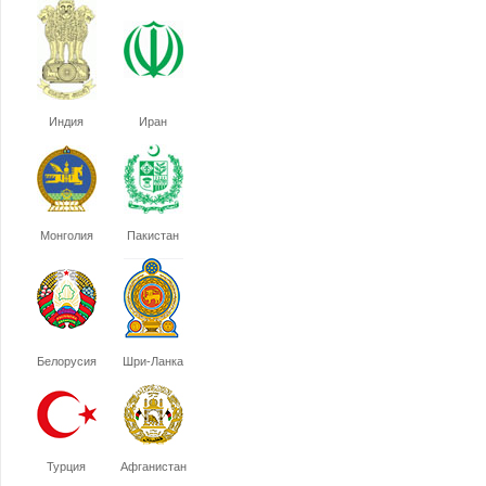
Индия
Иран
Монголия
Пакистан
Белорусия
Шри-Ланка
Турция
Афганистан