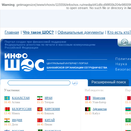
Warning
: getimagesize(/www/vhosts/115556/infoshos.ru/media/d41d8cd98f00b204e980
to open stream: No such file or directory in
/w
Главная
Что такое ШОС?
Официальные документы
Кто есть кто
Портал создан при финансовой поддержке
Федерального агентства по печати и массовым коммуникациям
Российской Федерации
Расширенный поиск
Участники:
Наблюдатели:
Пар
КАЗАХСТАН
ИРАН
Монголия
16:45
Астана
15:15
Тегеран
18:45
Улан-Батор
15:1
БЕЛОРУССИЯ
КИРГИЗИЯ
Афганистан
13:45
Минск
16:45
Бишкек
15:15
Кабул
15:4
ИНДИЯ
КИТАЙ
16:15
Дели
18:45
Пекин
14:4