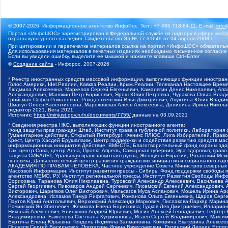
© 2007-2026, Информационное агентство ИнфоРос. Тел.: +7 495 718-84-11, E-mail:
info
Портал «ИнфоШОС» зарегистрирован в Федеральной службе по надзору в сфере массо
охраны культурного наследия. Свидетельство Эл № 77-31649 от 04 апреля 2008 г.
При цитировании и перепечатке материалов ссылка на портал «ИнфоШОС» обязательн
Для использования материалов в печатных изданиях необходимо письменное согласие
Если вы увидели ошибку, выделите ее мышкой и нажмите клавиши Ctrl+Enter
©
Создание сайта
- Инфорос, 2007-2026
* Реестр иностранных средств массовой информации, выполняющих функции иностранн
Голос Америки, Idel.Реалии, Кавказ.Реалии, Крым.Реалии, Телеканал Настоящее Время
Людмила Алексеевна, Маркелов Сергей Евгеньевич, Камалягин Денис Николаевич, Апах
Александрович, Маняхин Петр Борисович, Ярош Юлия Петровна, Чуракова Ольга Влади
Гройсман Софья Романовна, Рождественский Илья Дмитриевич, Апухтина Юлия Владимир
Шмагун Олеся Валентиновна, Мароховская Алеся Алексеевна, Долинина Ирина Никола
редактор 2021, Вега 2021
Источник:
https://minjust.gov.ru/ru/documents/7755/
данные на
03.09.2021
* Сведения реестра НКО, выполняющих функции иностранного агента:
Фонд защиты прав граждан Штаб, Институт права и публичной политики, Лаборатория
Гуманитарное действие, Открытый Петербург, Феникс ПЛЮС, Лига Избирателей, Правов
Крест, Центр Хасдей Ерушалаим, Центр поддержки и содействия развитию средств мас
информационных инициатив Действие, ВМЕСТЕ, Благотворительный фонд охраны здоров
Так, центр Сова, центр Анна, Проект Апрель, Самарская губерния, Эра здоровья, пр
защиты СИБАЛЬТ, Уральская правозащитная группа, Женщины Евразии, Рязанский Мемо
человека, Дальневосточный центр развития гражданских инициатив и социального пар
АКАДЕМИЯ ПО ПРАВАМ ЧЕЛОВЕКА, Частное учреждение Совета Министров северных стр
Массовой Информации, Институт развития прессы - Сибирь, Фонд поддержки свободы 
агентство МЕМО. РУ, Институт региональной прессы, Институт Развития Свободы Инф
Борисовна, Таранова Юлия Николаевна, Туровский Александр Алексеевич, Васильева 
Сергей Георгиевич, Пивоваров Андрей Сергеевич, Писемский Евгений Александрович,
Викторович, Шарипков Олег Викторович, Мальсагов Муса Асланович, Мошель Ирина Ар
Александровна, Исламов Тимур Рифгатович, Романова Ольга Евгеньевна, Щаров Серг
Паутов Юрий Анатольевич, Верховский Александр Маркович, Пислакова-Паркер Марина
Рачинский Ян Збигневич, Жемкова Елена Борисовна, Гудков Лев Дмитриевич, Иллари
Николай Алексеевич, Блинушов Андрей Юрьевич, Мосин Алексей Геннадьевич, Гефтер
Владимировна, Баженова Светлана Куприяновна, Исаев Сергей Владимирович, Максим
Буртина Елена Юрьевна, Гендель Людмила Залмановна, Кокорина Екатерина Алексеев
Подузов Сергей Васильевич, Протасова Ирина Вячеславовна, Литинский Леонид Борис