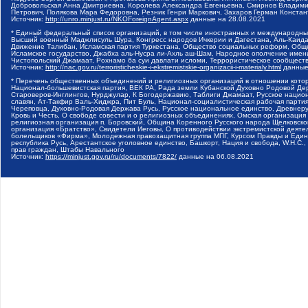
Добровольская Анна Дмитриевна, Королева Александра Евгеньевна, Смирнов Владими
Петрович, Полякова Мара Федоровна, Резник Генри Маркович, Захаров Герман Конста
Источник:
http://unro.minjust.ru/NKOForeignAgent.aspx
данные на
28.08.2021
* Единый федеральный список организаций, в том числе иностранных и международны
Высший военный Маджлисуль Шура, Конгресс народов Ичкерии и Дагестана, Аль-Каида, 
Движение Талибан, Исламская партия Туркестана, Общество социальных реформ, Общес
Исламское государство, Джабха аль-Нусра ли-Ахль аш-Шам, Народное ополчение имен
Чистопольский Джамаат, Рохнамо ба суи давлати исломи, Террористическое сообщест
Источник:
http://nac.gov.ru/terroristicheskie-i-ekstremistskie-organizacii-i-materialy.html
данные
* Перечень общественных объединений и религиозных организаций в отношении котор
Национал-большевистская партия, ВЕК РА, Рада земли Кубанской Духовно Родовой Де
Староверов-Инглингов, Нурджулар, К Богодержавию, Таблиги Джамаат, Русское наци
славян, Ат-Такфир Валь-Хиджра, Пит Буль, Национал-социалистическая рабочая парт
Череповца, Духовно-Родовая Держава Русь, Русское национальное единство, Древнер
Кровь и Честь, О свободе совести и о религиозных объединениях, Омская организаци
религиозная организация п. Боровский, Община Коренного Русского народа Щелковског
организация «Братство», Свидетели Иеговы, О противодействии экстремистской деяте
болельщиков «Фирма», Молодежная правозащитная группа МПГ, Курсом Правды и Единен
республика Русь, Арестантское уголовное единство, Башкорт, Нация и свобода, W.H.С
прав граждан, Штабы Навального
Источник:
https://minjust.gov.ru/ru/documents/7822/
данные на
06.08.2021