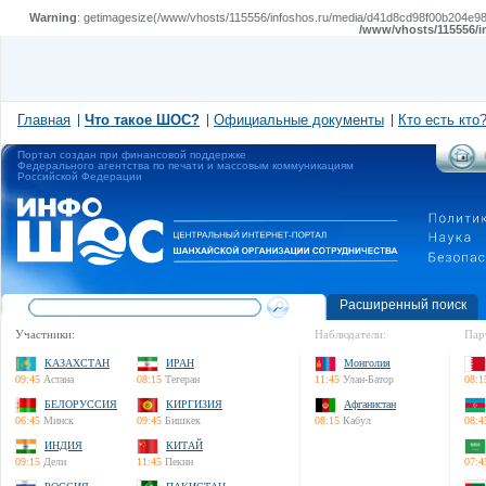
Warning
: getimagesize(/www/vhosts/115556/infoshos.ru/media/d41d8cd98f00b204e9800
/www/vhosts/115556/i
Главная
Что такое ШОС?
Официальные документы
Кто есть кто
Портал создан при финансовой поддержке
Федерального агентства по печати и массовым коммуникациям
Российской Федерации
Расширенный поиск
Участники:
Наблюдатели:
Пар
КАЗАХСТАН
ИРАН
Монголия
09:45
Астана
08:15
Тегеран
11:45
Улан-Батор
08:1
БЕЛОРУССИЯ
КИРГИЗИЯ
Афганистан
06:45
Минск
09:45
Бишкек
08:15
Кабул
08:4
ИНДИЯ
КИТАЙ
09:15
Дели
11:45
Пекин
07:4