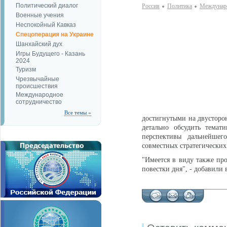
Политический диалог
Россия
Политика
Междунаро
Военные учения
Неспокойный Кавказ
Спецоперация на Украине
Шанхайский дух
Игры Будущего - Казань
2024
Туризм
Чрезвычайные
происшествия
Международное
сотрудничество
Все темы »
достигнутыми на двусторон
детально обсудить темати
перспективы дальнейшег
совместных стратегических
"Имеется в виду также п
повестки дня", - добавили 