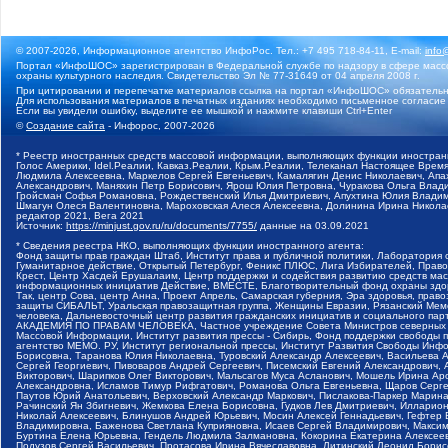
© 2007-2026, Информационное агентство ИнфоРос. Тел.: +7 495 718-84-11, E-mail:
info
Портал «ИнфоШОС» зарегистрирован в Федеральной службе по надзору в сфере массо
охраны культурного наследия. Свидетельство Эл № 77-31649 от 04 апреля 2008 г.
При цитировании и перепечатке материалов ссылка на портал «ИнфоШОС» обязательн
Для использования материалов в печатных изданиях необходимо письменное согласие
Если вы увидели ошибку, выделите ее мышкой и нажмите клавиши Ctrl+Enter
©
Создание сайта
- Инфорос, 2007-2026
* Реестр иностранных средств массовой информации, выполняющих функции иностранн
Голос Америки, Idel.Реалии, Кавказ.Реалии, Крым.Реалии, Телеканал Настоящее Время
Людмила Алексеевна, Маркелов Сергей Евгеньевич, Камалягин Денис Николаевич, Апах
Александрович, Маняхин Петр Борисович, Ярош Юлия Петровна, Чуракова Ольга Влади
Гройсман Софья Романовна, Рождественский Илья Дмитриевич, Апухтина Юлия Владимир
Шмагун Олеся Валентиновна, Мароховская Алеся Алексеевна, Долинина Ирина Никола
редактор 2021, Вега 2021
Источник:
https://minjust.gov.ru/ru/documents/7755/
данные на
03.09.2021
* Сведения реестра НКО, выполняющих функции иностранного агента:
Фонд защиты прав граждан Штаб, Институт права и публичной политики, Лаборатория
Гуманитарное действие, Открытый Петербург, Феникс ПЛЮС, Лига Избирателей, Правов
Крест, Центр Хасдей Ерушалаим, Центр поддержки и содействия развитию средств мас
информационных инициатив Действие, ВМЕСТЕ, Благотворительный фонд охраны здоров
Так, центр Сова, центр Анна, Проект Апрель, Самарская губерния, Эра здоровья, пр
защиты СИБАЛЬТ, Уральская правозащитная группа, Женщины Евразии, Рязанский Мемо
человека, Дальневосточный центр развития гражданских инициатив и социального пар
АКАДЕМИЯ ПО ПРАВАМ ЧЕЛОВЕКА, Частное учреждение Совета Министров северных стр
Массовой Информации, Институт развития прессы - Сибирь, Фонд поддержки свободы 
агентство МЕМО. РУ, Институт региональной прессы, Институт Развития Свободы Инф
Борисовна, Таранова Юлия Николаевна, Туровский Александр Алексеевич, Васильева 
Сергей Георгиевич, Пивоваров Андрей Сергеевич, Писемский Евгений Александрович,
Викторович, Шарипков Олег Викторович, Мальсагов Муса Асланович, Мошель Ирина Ар
Александровна, Исламов Тимур Рифгатович, Романова Ольга Евгеньевна, Щаров Серг
Паутов Юрий Анатольевич, Верховский Александр Маркович, Пислакова-Паркер Марина
Рачинский Ян Збигневич, Жемкова Елена Борисовна, Гудков Лев Дмитриевич, Иллари
Николай Алексеевич, Блинушов Андрей Юрьевич, Мосин Алексей Геннадьевич, Гефтер
Владимировна, Баженова Светлана Куприяновна, Исаев Сергей Владимирович, Максим
Буртина Елена Юрьевна, Гендель Людмила Залмановна, Кокорина Екатерина Алексеев
Подузов Сергей Васильевич, Протасова Ирина Вячеславовна, Литинский Леонид Борис