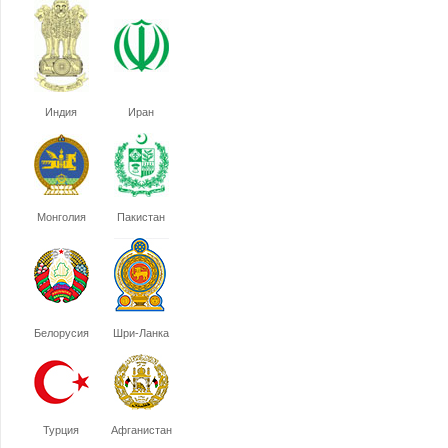
Индия
Иран
Монголия
Пакистан
Белорусия
Шри-Ланка
Турция
Афганистан