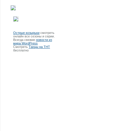
Острые козырьки
смотреть
онлайн все сезоны и серии.
Всегда свежие
новости из
мира WordPress
Смотреть
Танцы на ТНТ
бесплатно