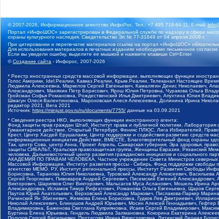
© 2007-2026, Информационное агентство ИнфоРос. Тел.: +7 495 718-84-11, E-mail:
info
Портал «ИнфоШОС» зарегистрирован в Федеральной службе по надзору в сфере массо
охраны культурного наследия. Свидетельство Эл № 77-31649 от 04 апреля 2008 г.
При цитировании и перепечатке материалов ссылка на портал «ИнфоШОС» обязательн
Для использования материалов в печатных изданиях необходимо письменное согласие
Если вы увидели ошибку, выделите ее мышкой и нажмите клавиши Ctrl+Enter
©
Создание сайта
- Инфорос, 2007-2026
* Реестр иностранных средств массовой информации, выполняющих функции иностранн
Голос Америки, Idel.Реалии, Кавказ.Реалии, Крым.Реалии, Телеканал Настоящее Время
Людмила Алексеевна, Маркелов Сергей Евгеньевич, Камалягин Денис Николаевич, Апах
Александрович, Маняхин Петр Борисович, Ярош Юлия Петровна, Чуракова Ольга Влади
Гройсман Софья Романовна, Рождественский Илья Дмитриевич, Апухтина Юлия Владимир
Шмагун Олеся Валентиновна, Мароховская Алеся Алексеевна, Долинина Ирина Никола
редактор 2021, Вега 2021
Источник:
https://minjust.gov.ru/ru/documents/7755/
данные на
03.09.2021
* Сведения реестра НКО, выполняющих функции иностранного агента:
Фонд защиты прав граждан Штаб, Институт права и публичной политики, Лаборатория
Гуманитарное действие, Открытый Петербург, Феникс ПЛЮС, Лига Избирателей, Правов
Крест, Центр Хасдей Ерушалаим, Центр поддержки и содействия развитию средств мас
информационных инициатив Действие, ВМЕСТЕ, Благотворительный фонд охраны здоров
Так, центр Сова, центр Анна, Проект Апрель, Самарская губерния, Эра здоровья, пр
защиты СИБАЛЬТ, Уральская правозащитная группа, Женщины Евразии, Рязанский Мемо
человека, Дальневосточный центр развития гражданских инициатив и социального пар
АКАДЕМИЯ ПО ПРАВАМ ЧЕЛОВЕКА, Частное учреждение Совета Министров северных стр
Массовой Информации, Институт развития прессы - Сибирь, Фонд поддержки свободы 
агентство МЕМО. РУ, Институт региональной прессы, Институт Развития Свободы Инф
Борисовна, Таранова Юлия Николаевна, Туровский Александр Алексеевич, Васильева 
Сергей Георгиевич, Пивоваров Андрей Сергеевич, Писемский Евгений Александрович,
Викторович, Шарипков Олег Викторович, Мальсагов Муса Асланович, Мошель Ирина Ар
Александровна, Исламов Тимур Рифгатович, Романова Ольга Евгеньевна, Щаров Серг
Паутов Юрий Анатольевич, Верховский Александр Маркович, Пислакова-Паркер Марина
Рачинский Ян Збигневич, Жемкова Елена Борисовна, Гудков Лев Дмитриевич, Иллари
Николай Алексеевич, Блинушов Андрей Юрьевич, Мосин Алексей Геннадьевич, Гефтер
Владимировна, Баженова Светлана Куприяновна, Исаев Сергей Владимирович, Максим
Буртина Елена Юрьевна, Гендель Людмила Залмановна, Кокорина Екатерина Алексеев
Подузов Сергей Васильевич, Протасова Ирина Вячеславовна, Литинский Леонид Борис