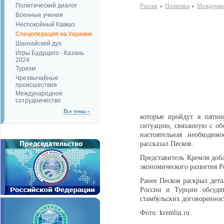
Политический диалог
Россия
Политика
Междунаро
Военные учения
Неспокойный Кавказ
Спецоперация на Украине
Шанхайский дух
Игры Будущего - Казань
2024
Туризм
Чрезвычайные
происшествия
Международное
сотрудничество
Все темы »
которые пройдут в пятни
ситуацию, связанную с об
настоятельная необходим
рассказал Песков.
Представитель Кремля доб
экономического развития Р
Ранее Песков раскрыл дета
России и Турции обсудя
стамбульских договореннос
Фото: kremlin.ru