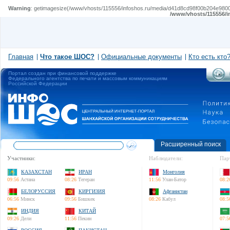
Warning
: getimagesize(/www/vhosts/115556/infoshos.ru/media/d41d8cd98f00b204e980099
/www/vhosts/115556/i
Главная
Что такое ШОС?
Официальные документы
Кто есть кто
Портал создан при финансовой поддержке
Федерального агентства по печати и массовым коммуникациям
Российской Федерации
Расширенный поиск
Участники:
Наблюдатели:
Пар
КАЗАХСТАН
ИРАН
Монголия
09:56
Астана
08:26
Тегеран
11:56
Улан-Батор
08:2
БЕЛОРУССИЯ
КИРГИЗИЯ
Афганистан
06:56
Минск
09:56
Бишкек
08:26
Кабул
08:5
ИНДИЯ
КИТАЙ
09:26
Дели
11:56
Пекин
07:5