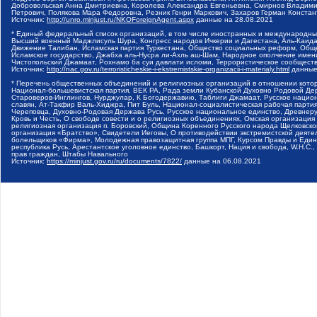
Добровольская Анна Дмитриевна, Королева Александра Евгеньевна, Смирнов Владими
Петрович, Полякова Мара Федоровна, Резник Генри Маркович, Захаров Герман Конста
Источник:
http://unro.minjust.ru/NKOForeignAgent.aspx
данные на
28.08.2021
* Единый федеральный список организаций, в том числе иностранных и международны
Высший военный Маджлисуль Шура, Конгресс народов Ичкерии и Дагестана, Аль-Каида, 
Движение Талибан, Исламская партия Туркестана, Общество социальных реформ, Общес
Исламское государство, Джабха аль-Нусра ли-Ахль аш-Шам, Народное ополчение имен
Чистопольский Джамаат, Рохнамо ба суи давлати исломи, Террористическое сообщест
Источник:
http://nac.gov.ru/terroristicheskie-i-ekstremistskie-organizacii-i-materialy.html
данные
* Перечень общественных объединений и религиозных организаций в отношении котор
Национал-большевистская партия, ВЕК РА, Рада земли Кубанской Духовно Родовой Де
Староверов-Инглингов, Нурджулар, К Богодержавию, Таблиги Джамаат, Русское наци
славян, Ат-Такфир Валь-Хиджра, Пит Буль, Национал-социалистическая рабочая парт
Череповца, Духовно-Родовая Держава Русь, Русское национальное единство, Древнер
Кровь и Честь, О свободе совести и о религиозных объединениях, Омская организаци
религиозная организация п. Боровский, Община Коренного Русского народа Щелковског
организация «Братство», Свидетели Иеговы, О противодействии экстремистской деяте
болельщиков «Фирма», Молодежная правозащитная группа МПГ, Курсом Правды и Единен
республика Русь, Арестантское уголовное единство, Башкорт, Нация и свобода, W.H.С
прав граждан, Штабы Навального
Источник:
https://minjust.gov.ru/ru/documents/7822/
данные на
06.08.2021