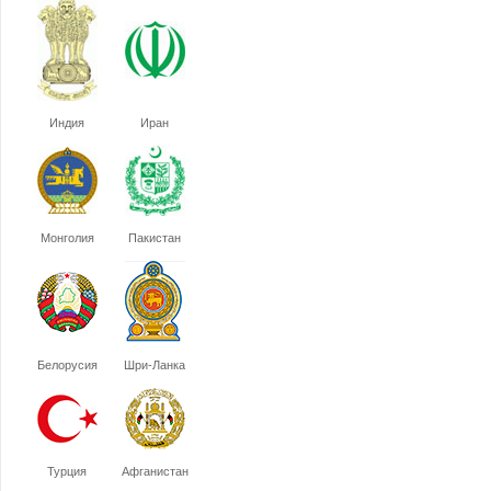
Индия
Иран
Монголия
Пакистан
Белорусия
Шри-Ланка
Турция
Афганистан