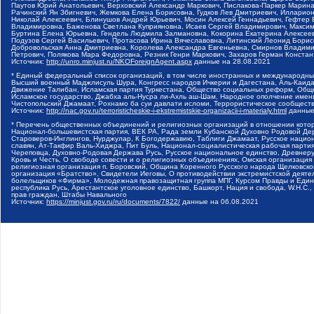
Паутов Юрий Анатольевич, Верховский Александр Маркович, Пислакова-Паркер Марина
Рачинский Ян Збигневич, Жемкова Елена Борисовна, Гудков Лев Дмитриевич, Иллари
Николай Алексеевич, Блинушов Андрей Юрьевич, Мосин Алексей Геннадьевич, Гефтер
Владимировна, Баженова Светлана Куприяновна, Исаев Сергей Владимирович, Максим
Буртина Елена Юрьевна, Гендель Людмила Залмановна, Кокорина Екатерина Алексеев
Подузов Сергей Васильевич, Протасова Ирина Вячеславовна, Литинский Леонид Борис
Добровольская Анна Дмитриевна, Королева Александра Евгеньевна, Смирнов Владими
Петрович, Полякова Мара Федоровна, Резник Генри Маркович, Захаров Герман Конста
Источник:
http://unro.minjust.ru/NKOForeignAgent.aspx
данные на
28.08.2021
* Единый федеральный список организаций, в том числе иностранных и международны
Высший военный Маджлисуль Шура, Конгресс народов Ичкерии и Дагестана, Аль-Каида, 
Движение Талибан, Исламская партия Туркестана, Общество социальных реформ, Общес
Исламское государство, Джабха аль-Нусра ли-Ахль аш-Шам, Народное ополчение имен
Чистопольский Джамаат, Рохнамо ба суи давлати исломи, Террористическое сообщест
Источник:
http://nac.gov.ru/terroristicheskie-i-ekstremistskie-organizacii-i-materialy.html
данные
* Перечень общественных объединений и религиозных организаций в отношении котор
Национал-большевистская партия, ВЕК РА, Рада земли Кубанской Духовно Родовой Де
Староверов-Инглингов, Нурджулар, К Богодержавию, Таблиги Джамаат, Русское наци
славян, Ат-Такфир Валь-Хиджра, Пит Буль, Национал-социалистическая рабочая парт
Череповца, Духовно-Родовая Держава Русь, Русское национальное единство, Древнер
Кровь и Честь, О свободе совести и о религиозных объединениях, Омская организаци
религиозная организация п. Боровский, Община Коренного Русского народа Щелковског
организация «Братство», Свидетели Иеговы, О противодействии экстремистской деяте
болельщиков «Фирма», Молодежная правозащитная группа МПГ, Курсом Правды и Единен
республика Русь, Арестантское уголовное единство, Башкорт, Нация и свобода, W.H.С
прав граждан, Штабы Навального
Источник:
https://minjust.gov.ru/ru/documents/7822/
данные на
06.08.2021