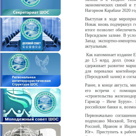
экономических связей и 
Нагорном Карабахе 2020 го
Выступая в ходе меропри
Новак вновь подчеркнул г
итоге позволит обеспечит
Персидском заливе. В усл
Запад экспортно-импортн
актуальным.
Как напоминает издание Eu
до 1,5 млрд. долл. (пок
сдерживает развитие марш
для перевалки контейне
(Персидский залив) и согл
Ранее, в конце августа, 
его встречи с помощни
«строительства железнод
Гармсар – Инче Бурун». 
российские банки и, возмо
Первоначально соглашени
подписано Москвой, Теге
Россией, Ираном и Индие
Юг». Приступить к работе 