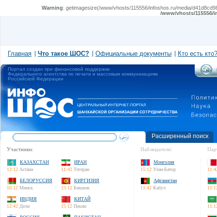
Warning
: getimagesize(/www/vhosts/115556/infoshos.ru/media/d41d8cd98f
/www/vhosts/115556/i
Главная
Что такое ШОС?
Официальные документы
Кто есть кто
Портал создан при финансовой поддержке
Федерального агентства по печати и массовым коммуникациям
Российской Федерации
Расширенный поиск
Участники:
Наблюдатели:
Пар
КАЗАХСТАН
ИРАН
Монголия
13:12
Астана
11:42
Тегеран
15:12
Улан-Батор
11:4
БЕЛОРУССИЯ
КИРГИЗИЯ
Афганистан
10:12
Минск
13:12
Бишкек
11:42
Кабул
12:1
ИНДИЯ
КИТАЙ
12:42
Дели
15:12
Пекин
11:1