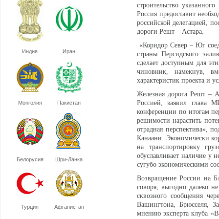
строительство указанного
Россия предоставит необхо
российской делегацией, по
дороги Решт – Астара.
«Коридор Север – Юг соед
Индия
Иран
страны Персидского зали
сделает доступным для эт
чиновник, намекнув, вм
характеристик проекта и у
Железная дорога Решт – А
Россией, заявил глава 
Монголия
Пакистан
конференции по итогам пе
решимости нарастить поте
отрадная перспектива», п
Канаани. Экономически кор
на транспортировку груз
обуславливает наличие у н
Белорусия
Шри-Ланка
сугубо экономическими со
Возвращение России на Б
говоря, выгодно далеко н
сквозного сообщения чер
Вашингтона, Брюсселя, З
Турция
Афганистан
мнению эксперта клуба «Ва