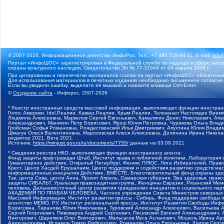
© 2007-2026, Информационное агентство ИнфоРос. Тел.: +7 495 718-84-11, E-mail:
info
Портал «ИнфоШОС» зарегистрирован в Федеральной службе по надзору в сфере массо
охраны культурного наследия. Свидетельство Эл № 77-31649 от 04 апреля 2008 г.
При цитировании и перепечатке материалов ссылка на портал «ИнфоШОС» обязательн
Для использования материалов в печатных изданиях необходимо письменное согласие
Если вы увидели ошибку, выделите ее мышкой и нажмите клавиши Ctrl+Enter
©
Создание сайта
- Инфорос, 2007-2026
* Реестр иностранных средств массовой информации, выполняющих функции иностранн
Голос Америки, Idel.Реалии, Кавказ.Реалии, Крым.Реалии, Телеканал Настоящее Время
Людмила Алексеевна, Маркелов Сергей Евгеньевич, Камалягин Денис Николаевич, Апах
Александрович, Маняхин Петр Борисович, Ярош Юлия Петровна, Чуракова Ольга Влади
Гройсман Софья Романовна, Рождественский Илья Дмитриевич, Апухтина Юлия Владимир
Шмагун Олеся Валентиновна, Мароховская Алеся Алексеевна, Долинина Ирина Никола
редактор 2021, Вега 2021
Источник:
https://minjust.gov.ru/ru/documents/7755/
данные на
03.09.2021
* Сведения реестра НКО, выполняющих функции иностранного агента:
Фонд защиты прав граждан Штаб, Институт права и публичной политики, Лаборатория
Гуманитарное действие, Открытый Петербург, Феникс ПЛЮС, Лига Избирателей, Правов
Крест, Центр Хасдей Ерушалаим, Центр поддержки и содействия развитию средств мас
информационных инициатив Действие, ВМЕСТЕ, Благотворительный фонд охраны здоров
Так, центр Сова, центр Анна, Проект Апрель, Самарская губерния, Эра здоровья, пр
защиты СИБАЛЬТ, Уральская правозащитная группа, Женщины Евразии, Рязанский Мемо
человека, Дальневосточный центр развития гражданских инициатив и социального пар
АКАДЕМИЯ ПО ПРАВАМ ЧЕЛОВЕКА, Частное учреждение Совета Министров северных стр
Массовой Информации, Институт развития прессы - Сибирь, Фонд поддержки свободы 
агентство МЕМО. РУ, Институт региональной прессы, Институт Развития Свободы Инф
Борисовна, Таранова Юлия Николаевна, Туровский Александр Алексеевич, Васильева 
Сергей Георгиевич, Пивоваров Андрей Сергеевич, Писемский Евгений Александрович,
Викторович, Шарипков Олег Викторович, Мальсагов Муса Асланович, Мошель Ирина Ар
Александровна, Исламов Тимур Рифгатович, Романова Ольга Евгеньевна, Щаров Серг