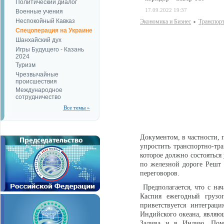
Политический диалог
17.09.2022 19:37
Военные учения
Неспокойный Кавказ
Экономика и Бизнес
Транспор
Спецоперация на Украине
Шанхайский дух
Игры Будущего - Казань
2024
Туризм
Чрезвычайные
происшествия
Международное
сотрудничество
Все темы »
Документом, в частности, 
упростить транспортно-тр
которое должно состояться
по железной дороге Решт 
переговоров.
Предполагается, что с на
Каспия ежегодный грузо
приветствуется интегра
Индийского океана, являю
Залива и в Индию. Поми