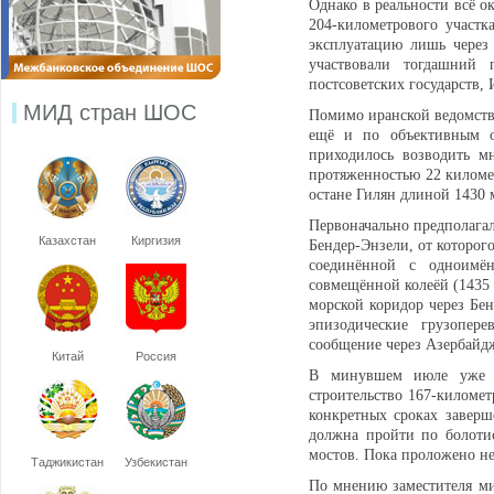
Однако в реальности всё о
204-километрового участк
эксплуатацию лишь через 
участвовали тогдашний 
постсоветских государств,
МИД стран ШОС
Помимо иранской ведомстве
ещё и по объективным об
приходилось возводить м
протяженностью 22 километ
остане Гилян длиной 1430 
Первоначально предполагал
Казахстан
Киргизия
Бендер-Энзели, от которог
соединённой с одноимё
совмещённой колеёй (1435 
морской коридор через Бен
эпизодические грузопер
сообщение через Азербайдж
Китай
Россия
В минувшем июле уже н
строительство 167-киломе
конкретных сроках заверш
должна пройти по болотис
мостов. Пока проложено не
Таджикистан
Узбекистан
По мнению заместителя ми