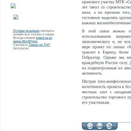
иранского участка МТК «Се
лет тянут со строительст
вине, а по причине того
состоянии выделять круп
важных жизнеобеспечиваю
Острые козырьки
смотреть
В этой связи можно пр
онлайн все сезоны и серии.
использованием широко
Всегда свежие
новости из
мира WordPress
экономического и, не иск
Смотреть
Танцы на ТНТ
мере проект по линии «М
бесплатно
транзит в Европу, более
Гибралтар. Однако мы ви
враждебную России силу. 
на подконтрольные их ави
активность.
Пёстрая этно-конфессиона
вплетённость проекта в бо
местных элит с западным
строительство торгового 
его участникам.