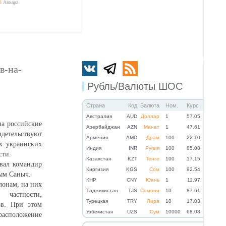
3
Анкара
в-на-
Рубль/Валюты ШОС
Страна
Код
Валюта
Ном.
Курс
Австралия
AUD
Доллар
1
57.05
а российские
Азербайджан
AZN
Манат
1
47.61
идетельствуют
Армения
AMD
Драм
100
22.10
х украинских
Индия
INR
Рупия
100
85.08
сти.
Казахстан
KZT
Тенге
100
17.15
вал командир
Киргизия
KGS
Сом
100
92.54
ым Саныч.
КНР
CNY
Юань
1
11.97
лонам, на них
Таджикистан
TJS
Сомони
10
87.61
астности,
Турецкая
TRY
Лира
10
17.03
ов. При этом
Узбекистан
UZS
Сум
10000
68.08
асположение