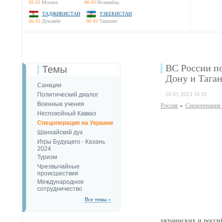
05:43
Москва
06:43
Исламабад
ТАДЖИКИСТАН
УЗБЕКИСТАН
06:43
Душанбе
06:43
Ташкент
ВС России по
Темы
Дону и Тага
Санкции
Политический диалог
10.01.2023 10:31
Военные учения
Россия
Спецоперация 
Неспокойный Кавказ
Спецоперация на Украине
Шанхайский дух
Игры Будущего - Казань
2024
Туризм
Чрезвычайные
происшествия
Международное
сотрудничество
Все темы »
украинских и росси