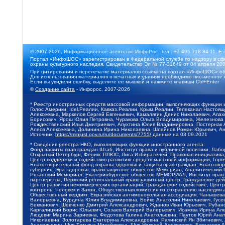
© 2007-2026, Информационное агентство ИнфоРос. Тел.: +7 495 718-84-11, E-
Портал «ИнфоШОС» зарегистрирован в Федеральной службе по надзору в сфе
охраны культурного наследия. Свидетельство Эл № 77-31649 от 04 апреля 200
При цитировании и перепечатке материалов ссылка на портал «ИнфоШОС» об
Для использования материалов в печатных изданиях необходимо письменное 
Если вы увидели ошибку, выделите ее мышкой и нажмите клавиши Ctrl+Enter
©
Создание сайта
- Инфорос, 2007-2026
* Реестр иностранных средств массовой информации, выполняющих функции 
Голос Америки, Idel.Реалии, Кавказ.Реалии, Крым.Реалии, Телеканал Настоя
Алексеевна, Маркелов Сергей Евгеньевич, Камалягин Денис Николаевич, Апах
Борисович, Ярош Юлия Петровна, Чуракова Ольга Владимировна, Железнова М
Рождественский Илья Дмитриевич, Апухтина Юлия Владимировна, Постернак Ал
Алеся Алексеевна, Долинина Ирина Николаевна, Шлейнов Роман Юрьевич, Ани
Источник:
https://minjust.gov.ru/ru/documents/7755/
данные на
03.09.2021
* Сведения реестра НКО, выполняющих функции иностранного агента:
Фонд защиты прав граждан Штаб, Институт права и публичной политики, Лаб
Открытый Петербург, Феникс ПЛЮС, Лига Избирателей, Правовая инициатива, 
Центр поддержки и содействия развитию средств массовой информации, Горя
Благотворительный фонд охраны здоровья и защиты прав граждан, Благотвори
губерния, Эра здоровья, правозащитное общество Мемориал, Аналитический 
Рязанский Мемориал, Екатеринбургское общество МЕМОРИАЛ, Институт прав ч
партнерства, Пермский региональный правозащитный центр, Гражданское де
Центр развития некоммерческих организаций, Гражданское содействие, Цент
контроль, Человек и Закон, Общественная комиссия по сохранению наследия
Общественный вердикт, Евразийская антимонопольная ассоциация, Чанышева 
Валерьевна, Бурдина Юлия Владимировна, Бойко Анатолий Николаевич, Гусев
Бекханович, Шевченко Дмитрий Александрович, Жданов Иван Юрьевич, Рубано
Каргалицкий Борис Юльевич, Созаев Валерий Валерьевич, Исакова Ирина Ал
Людевиг Марина Зариевна, Федотова Галина Анатольевна, Паутов Юрий Анато
Николаевна, Золотарева Екатерина Александровна, Рачинский Ян Збигневич
Анатольевич, Щур Татьяна Михайловна, Щур Николай Алексеевич, Блинушов 