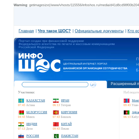
Warning
: getimagesize(/www/vhosts/115556/infoshos.ru/media/d41d8cd98f00b204e
Главная
Что такое ШОС?
Официальные документы
Кто е
Портал создан при финансовой поддержке
Федерального агентства по печати и массовым коммуникациям
Российской Федерации
Расширенный п
Участники:
Наблюдате
КАЗАХСТАН
ИРАН
Монг
07:43
Астана
06:13
Тегеран
09:43
Улан-
БЕЛОРУССИЯ
КИРГИЗИЯ
Афга
04:43
Минск
07:43
Бишкек
06:13
Кабу
ИНДИЯ
КИТАЙ
07:13
Дели
09:43
Пекин
РОССИЯ
ПАКИСТАН