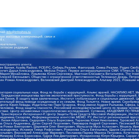
mail:
info@infoshos.ru
ре массовых коммуникаций, связи и
8 г.
язательна.
согласие редакции
иностранного агента:
щее Время, Azatliq Radiosi, PCE/PC, Сибирь.Реалии, Фактограф, Север.Реалии, Радио Св
ончич Дарья Александровна, Medusa Project, Первое антикоррупционное СМИ, VTimes.io, 
ария Михайловна, Лукьянова Юлия Сергеевна, Маетная Елизавета Витальевна, The Insid
ексей Евгеньевич, Общество с ограниченной ответственностью Телеканал Дождь, Петров 
н Роман Александрович, Великовский Дмитрий Александрович, Альтаир 2021, Ромашки мо
оратория социальных наук, Фонд по борьбе с коррупцией, Альянс врачей, НАСИЛИЮ.НЕТ, 
Гражданская инициатива против экологической преступности, Фонд борьбы с коррупцией,
чая Линия, В защиту прав заключенных, Институт глобализации и социальных движений,
тельный фонд помощи осужденным и их семьям, Фонд Тольятти, Новое время, Серебряная т
Центр Юрия Левады, Издательство Парк Гагарина, Фонд имени Андрея Рылькова, Сфера, 
еловека, Фонд защиты гласности, Российский исследовательский центр по правам челове
йствие, Центр независимых социологических исследований, Сутяжник, АКАДЕМИЯ ПО ПР
р Трансперенси Интернешнл-Р, Центр Защиты Прав Средств Массовой Информации, Институ
 академика Сахарова, Информационное агентство МЕМО. РУ, Институт региональной пресс
Лилия Айратовна, Сидорович Ольга Борисовна, Таранова Юлия Николаевна, Туровский Ал
а Ольга Андреевна, Дугин Сергей Георгиевич, Пивоваров Андрей Сергеевич, Писемский Е
в Роман Викторович, Шарипков Олег Викторович, Мальсагов Муса Асланович, Мошель Ири
ександровна, Исламов Тимур Рифгатович, Романова Ольга Евгеньевна, Щаров Сергей Але
льевич, Верховский Александр Маркович, Пислакова-Паркер Марина Петровна, Кочеткова
, Жемкова Елена Борисовна, Гудков Лев Дмитриевич, Илларионова Юлия Юрьевна, Саранг
Андрей Юрьевич, Мосин Алексей Геннадьевич, Гефтер Валентин Михайлович, Симонов Але