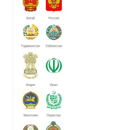
Китай
Россия
Таджикистан
Узбекистан
Индия
Иран
Монголия
Пакистан