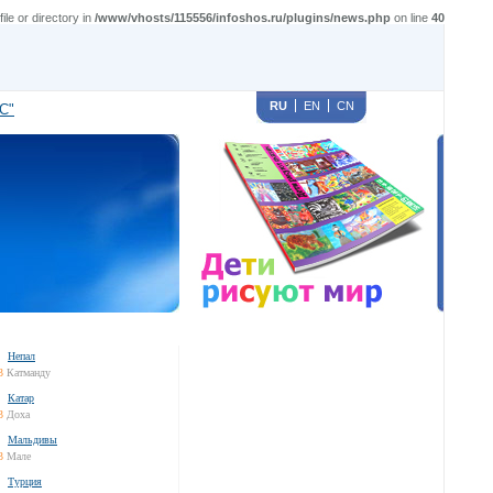
e or directory in
/www/vhosts/115556/infoshos.ru/plugins/news.php
on line
40
RU
EN
CN
С"
Непал
3
Катманду
Катар
3
Доха
Мальдивы
3
Мале
Турция