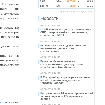
Cша
USD
Доллар
1
80.93
Республика,
Eвропа
EUR
Евро
1
93.19
вижения либо
Официальный курс ЦБ России
о этому можно
Новости
ну, Таганрог.
05.08.2026 17:03
в домах, где
Китай усилил контроль за экспортом в
исты которых
США товаров двойного назначения,
связанных с БПЛА
и нанесены не
05.08.2026 16:58
ВС России взяли под контроль два
е данных этих
населенных пункта в зоне
спецоперации
ению, так как
05.08.2026 16:55
они делали по
Путин сообщил о решении
сосредоточить в одних руках все
, чтобы можно
службы тыла Минобороны
а.
05.08.2026 16:52
В Екатеринбурге при взрыве машины
погиб охранник гендиректора
"Уралдронзавода"
05.08.2026 08:52
Над регионами РФ и акваториями морей
за ночь поразили 475 украинских
дронов
х пункта в зоне