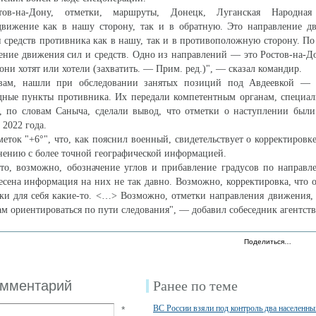
ов-на-Дону, отметки, маршруты, Донецк, Луганская Народная 
вижение как в нашу сторону, так и в обратную. Это направление д
и средств противника как в нашу, так и в противоположную сторону. П
ение движения сил и средств. Одно из направлений — это Ростов-на-До
они хотят или хотели (захватить. — Прим. ред.)", — сказал командир.
овам, нашли при обследовании занятых позиций под Авдеевкой — 
дные пункты противника. Их передали компетентным органам, специал
я, по словам Саныча, сделали вывод, что отметки о наступлении был
 2022 года.
меток "+6°", что, как пояснил военный, свидетельствует о корректировк
внению с более точной географической информацией.
то, возможно, обозначение углов и прибавление градусов по направл
несена информация на них не так давно. Возможно, корректировка, что 
тки для себя какие-то. <…> Возможно, отметки направления движения
ам ориентироваться по пути следования", — добавил собеседник агентств
Поделиться…
омментарий
Ранее по теме
ВС России взяли под контроль два населенны
*