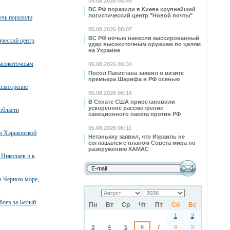
05.08.2026 08:45
ВС РФ поразили в Киеве крупнейший
логистический центр "Новой почты"
очь поразили
05.08.2026 08:07
ВС РФ ночью нанесли массированный
ческий центр
удар высокоточным оружием по целям
на Украине
высокоточным
05.08.2026 06:34
Посол Пакистана заявил о визите
премьера Шарифа в РФ осенью
ссмотрение
05.08.2026 06:16
В Сенате США приостановили
ускоренное рассмотрение
области
санкционного пакета против РФ
05.08.2026 06:11
в Харьковской
Нетаньяху заявил, что Израиль не
соглашался с планом Совета мира по
разоружению ХАМАС
 Николаев и в
в Черном море,
боев за Белый
Пн
Вт
Ср
Чт
Пт
Сб
Вс
1
2
3
4
5
6
7
8
9