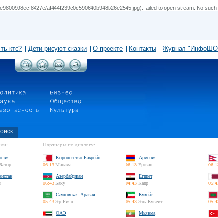
9800998ecf8427e/af444f239c0c590640b948b26e2545.jpg): failed to open stream: No such fil
сть кто?
Дети рисуют сказки
О проекте
Контакты
Журнал "ИнфоШО
оиск
ли:
Партнеры по диалогу:
олия
Королевство Бахрейн
Армения
Батор
06:13
Манама
06:13
Ереван
06:1
нистан
Азербайджан
Египет
л
06:43
Баку
04:43
Каир
05:4
Саудовская Аравия
Кувейт
05:43
Эр-Рияд
05:43
Эль-Кувейт
05:4
ОАЭ
Мьянма