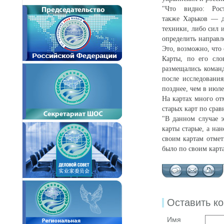
"Что видно: Рост
также Харьков — д
техники, либо сил 
определить направл
Это, возможно, что 
Карты, по его сл
размещались коман
после исследовани
позднее, чем в июле
На картах много от
старых карт по сра
"В данном случае э
карты старые, а на
своим картам отме
было по своим карт
Оставить к
Имя