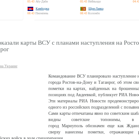
05:43
Абу-Даби
05:43
Нейпьидо
04:4
Камбоджа
Шри-Ланка
08:43
Пномпень
08:43
Коломбо
казали карты ВСУ с планами наступления на Росто
нрог
на Украине
Командование ВСУ планировало наступление н
города Ростов-на-Дону и Таганрог, об этом св
пометки на картах, найденных на брошенны
позициях под Авдеевкой, публикует РИА Ново
Эти материалы РИА Новости продемонстриро
одного из российских подразделений с позывн
Сами карты отпечатаны явно по советским шаб
видны советские топонимы, в ч
город Мариуполь обозначен еще как Ждан
сверху нанесены пометки, отражающие р
йских войск в ходе спецоперации.