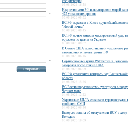
спецоперации
05.08.2026 16:58
Над регионами РФ и акваториями морей за н
*
475 украинских дронов
05.08.2026 08:52
ВС РФ поразили в Киеве крупнейший логисти
"Новой почты"
05.08.2026 08:45
ВС РФ ночью нанесли массированный удар 
оружием по целям на Украине
05.08.2026 08:07
В Сенате США приостановили ускоренное ра
санкционного пакета против РФ
05.08.2026 06:16
*
Сортировочный центр Wildberries в Тульской 
загорелся после атаки БПЛА
05.08.2026 06:09
ВС РФ установили контроль над Бакшеевкой 
области
04.08.2026 15:26
ВС России поразили семь сухогрузов в порту
Черном море
04.08.2026 12:22
Украинские БПЛА атаковали турецкое судно 
сообщили СМИ
04.08.2026 06:46
Белоусов заявил об отступлении ВСУ в ходе 
Колодезь
03.08.2026 19:09