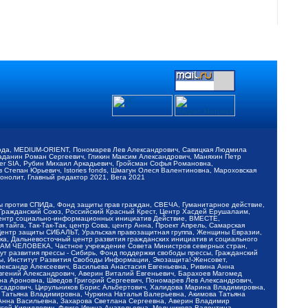
обода, MEDIUM-ORIENT, Пономарев Лев Александрович, Савицкая Людмила
Баданин Роман Сергеевич, Гликин Максим Александрович, Маняхин Петр
er SIA, Рубин Михаил Аркадьевич, Гройсман Софья Романовна,
Степан Юрьевич, Istories fonds, Шмагун Олеся Валентиновна, Мароховская
нолит, Главный редактор 2021, Вега 2021
Мы против СПИДа, Фонд защиты прав граждан, СВЕЧА, Гуманитарное действие,
 Гражданский Союз, Российский Красный Крест, Центр Хасдей Ерушалаим,
 Центр социально-информационных инициатив Действие, ВМЕСТЕ,
айга, Так-Так-Так, центр Сова, центр Анна, Проект Апрель, Самарская
Центр защиты СИБАЛЬТ, Уральская правозащитная группа, Женщины Евразии,
ка, Дальневосточный центр развития гражданских инициатив и социального
АВАМ ЧЕЛОВЕКА, Частное учреждение Совета Министров северных стран,
т развития прессы - Сибирь, Фонд поддержки свободы прессы, Гражданский
ы, Институт Развития Свободы Информации, Экозащита!-Женсовет,
ександр Алексеевич, Васильева Анастасия Евгеньевна, Ривина Анна
вгений Александрович, Аверин Виталий Евгеньевич, Барахоев Магомед
на Ароновна, Шведов Григорий Сергеевич, Пономарев Лев Александрович,
ксадрович, Цирульников Борис Альбертович, Халидова Марина Владимировна,
 Татьяна Владимировна, Чуркина Наталья Валерьевна, Акимова Татьяна
 Анна Васильевна, Захарова Светлана Сергеевна, Аверин Владимир
ксей Кириллович, Флиге Ирина Анатольевна, Мельникова Валентина