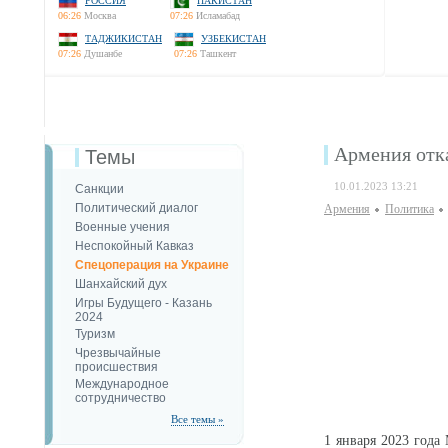
РОССИЯ
ПАКИСТАН
06:26
Москва
07:26
Исламабад
ТАДЖИКИСТАН
УЗБЕКИСТАН
07:26
Душанбе
07:26
Ташкент
Армения отка
Темы
10.01.2023 13:21
Санкции
Политический диалог
Армения
Политика
Военные учения
Неспокойный Кавказ
Спецоперация на Украине
Шанхайский дух
Игры Будущего - Казань
2024
Туризм
Чрезвычайные
происшествия
Международное
сотрудничество
Все темы »
1 января 2023 года