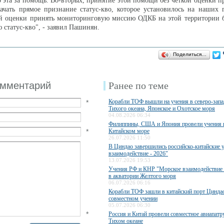
то эта за помощь. Во-вторых, принятие этой помощи без четкой оценки
ачать прямое признание статус-кво, которое установилось на наших 
ой оценки принять мониторинговую миссию ОДКБ на этой территории б
 статус-кво", - заявил Пашинян.
Поделиться…
омментарий
Ранее по теме
Корабли ТОФ вышли на учения в северо-запа
*
Тихого океана, Японское и Охотское моря
04.08.2026 06:34
Филиппины, США и Япония провели учения
*
Китайском море
26.07.2026 11:50
В Циндао завершились российско-китайские 
взаимодействие - 2026"
13.07.2026 19:53
Учения РФ и КНР "Морское взаимодействие 
в акватории Желтого моря
06.07.2026 06:16
Корабли ТОФ зашли в китайский порт Циндао
совместном учении
05.07.2026 06:30
*
Россия и Китай провели совместное авиапатр
Тихом океане