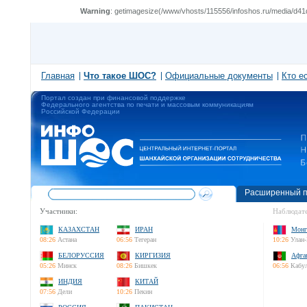
Warning
: getimagesize(/www/vhosts/115556/infoshos.ru/media/d41d8cd9
Главная
Что такое ШОС?
Официальные документы
Кто е
Портал создан при финансовой поддержке
Федерального агентства по печати и массовым коммуникациям
Российской Федерации
Расширенный п
Участники:
Наблюдате
КАЗАХСТАН
ИРАН
Монг
08:26
Астана
06:56
Тегеран
10:26
Улан-
БЕЛОРУССИЯ
КИРГИЗИЯ
Афга
05:26
Минск
08:26
Бишкек
06:56
Кабу
ИНДИЯ
КИТАЙ
07:56
Дели
10:26
Пекин