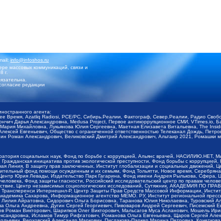
mail:
info@infoshos.ru
ре массовых коммуникаций, связи и
8 г.
язательна.
согласие редакции
иностранного агента:
щее Время, Azatliq Radiosi, PCE/PC, Сибирь.Реалии, Фактограф, Север.Реалии, Радио Св
ончич Дарья Александровна, Medusa Project, Первое антикоррупционное СМИ, VTimes.io, 
ария Михайловна, Лукьянова Юлия Сергеевна, Маетная Елизавета Витальевна, The Insid
ексей Евгеньевич, Общество с ограниченной ответственностью Телеканал Дождь, Петров 
н Роман Александрович, Великовский Дмитрий Александрович, Альтаир 2021, Ромашки мо
оратория социальных наук, Фонд по борьбе с коррупцией, Альянс врачей, НАСИЛИЮ.НЕТ, 
Гражданская инициатива против экологической преступности, Фонд борьбы с коррупцией,
чая Линия, В защиту прав заключенных, Институт глобализации и социальных движений,
тельный фонд помощи осужденным и их семьям, Фонд Тольятти, Новое время, Серебряная т
Центр Юрия Левады, Издательство Парк Гагарина, Фонд имени Андрея Рылькова, Сфера, 
еловека, Фонд защиты гласности, Российский исследовательский центр по правам челове
йствие, Центр независимых социологических исследований, Сутяжник, АКАДЕМИЯ ПО ПР
р Трансперенси Интернешнл-Р, Центр Защиты Прав Средств Массовой Информации, Институ
 академика Сахарова, Информационное агентство МЕМО. РУ, Институт региональной пресс
Лилия Айратовна, Сидорович Ольга Борисовна, Таранова Юлия Николаевна, Туровский Ал
а Ольга Андреевна, Дугин Сергей Георгиевич, Пивоваров Андрей Сергеевич, Писемский Е
в Роман Викторович, Шарипков Олег Викторович, Мальсагов Муса Асланович, Мошель Ири
ександровна, Исламов Тимур Рифгатович, Романова Ольга Евгеньевна, Щаров Сергей Але
льевич, Верховский Александр Маркович, Пислакова-Паркер Марина Петровна, Кочеткова