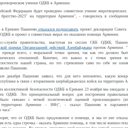
иротворческом учении ОДКБ в Армении.
ийской Федерации будет проведено совместное учение миротворческих
ратство-2023" на территории Армении", - говорилось в сообщении
.
а в Ереване Пашинян
отказался подписывать
проект декларации Совета 
 ОДКБ и проект о совместных мерах по оказанию помощи Армении.
сс-служба правительства, выступая на сессии СКБ ОДКБ, Пашин
ской оценки Организацией действий Азербайджана
против Армении. "
, прежде всего, с моральной точки зрения, так как это должно быт
нических отношений. Конечно, это важно и с точки зрения вос
елостности нашей страны, но это стремление само по себе не означ
заявлял Пашинян.
але декабря Пашинян заявил, что для него непонятно, какую конк
спублике в связи с вторжением азербайджанских войск на территорию 
та коллективной безопасности ОДКБ в Ереване 23 ноября мы ожидали 
ости ОДКБ. Это принципиальный вопрос для построения правильны
было связано с четкой политической оценкой произошедшего (в
 территорию Армении - ИФ)", - сказал Пашинян в парламен
 часа".
оворят, что от ОДКБ было предложение о помощи, и мы от нее отказа
ам есть одна строчка - оказать Армении помощь, в том числе военно-тех