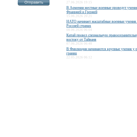
27.06.2026 19:15
В Армении местные военные проведут учени
Францией и Грецией
15.06.2026 20:21
НАТО начинает масштабные военные учения 
Россией странах
08.06.2026 06:04
Китай провел специальную правоохранитель
востоку от Тайваня
07.06.2026 06:48
В Финляндии начинаются крупные учения у 
границ
22.05.2026 06:12