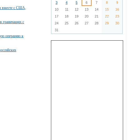
3
4
5
6
7
8
9
я вместе с США,
10
11
12
13
14
15
16
17
18
19
20
21
22
23
в граничащих с
24
25
26
27
28
29
30
31
ную операцию к
российских