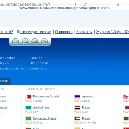
8f00b204e9800998ecf8427e/0---------------------8------17--------------4-----------0------------
/www/vhosts/115556/infoshos.ru/plugins/news.php
on line
40
сть кто?
Дети рисуют сказки
О проекте
Контакты
Журнал "ИнфоШО
оиск
ли:
Партнеры по диалогу:
олия
Королевство Бахрейн
Армения
Батор
06:56
Манама
06:56
Ереван
06:5
нистан
Азербайджан
Египет
л
07:26
Баку
05:26
Каир
06:2
Саудовская Аравия
Кувейт
06:26
Эр-Рияд
06:26
Эль-Кувейт
06:2