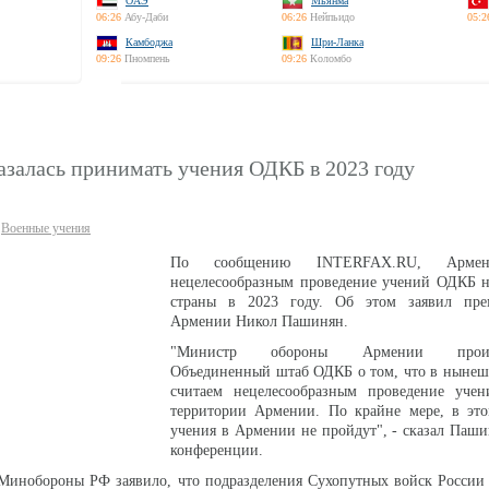
ОАЭ
Мьянма
06:26
Абу-Даби
06:26
Нейпьидо
05:2
Камбоджа
Шри-Ланка
09:26
Пномпень
09:26
Коломбо
залась принимать учения ОДКБ в 2023 году
Военные учения
По сообщению INTERFAX.RU, Армен
нецелесообразным проведение учений ОДКБ н
страны в 2023 году. Об этом заявил пре
Армении Никол Пашинян.
"Министр обороны Армении проинф
Объединенный штаб ОДКБ о том, что в нынеш
считаем нецелесообразным проведение уч
территории Армении. По крайне мере, в это
учения в Армении не пройдут", - сказал Паши
конференции.
 Минобороны РФ заявило, что подразделения Сухопутных войск России