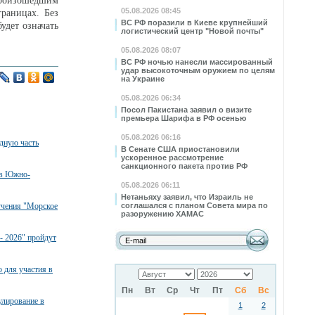
 произошедшим
05.08.2026 08:45
границах. Без
ВС РФ поразили в Киеве крупнейший
удет означать
логистический центр "Новой почты"
05.08.2026 08:07
ВС РФ ночью нанесли массированный
удар высокоточным оружием по целям
на Украине
05.08.2026 06:34
Посол Пакистана заявил о визите
премьера Шарифа в РФ осенью
05.08.2026 06:16
дную часть
В Сенате США приостановили
ускоренное рассмотрение
санкционного пакета против РФ
 в Южно-
05.08.2026 06:11
Нетаньяху заявил, что Израиль не
учения "Морское
соглашался с планом Совета мира по
разоружению ХАМАС
- 2026" пройдут
 для участия в
Пн
Вт
Ср
Чт
Пт
Сб
Вс
улирование в
1
2