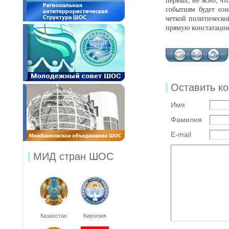
первых, не ясно, ч
событиям будет озн
четкой политическ
прямую констатацию
Оставить к
Имя
Фамилия
E-mail
МИД стран ШОС
Казахстан
Киргизия