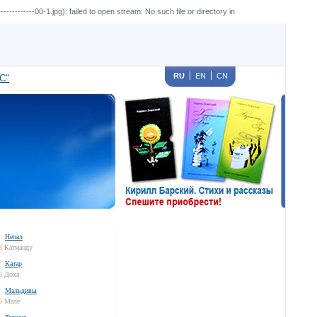
---------00-1.jpg): failed to open stream: No such file or directory in
RU
EN
CN
С"
Непал
6
Катманду
Катар
6
Доха
Мальдивы
6
Мале