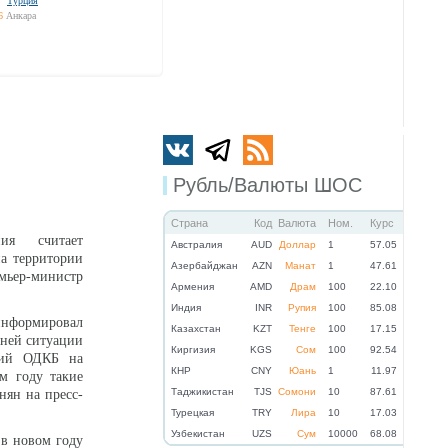
Турция
6
Анкара
Рубль/Валюты ШОС
Страна
Код
Валюта
Ном.
Курс
ия считает
Австралия
AUD
Доллар
1
57.05
а территории
Азербайджан
AZN
Манат
1
47.61
мьер-министр
Армения
AMD
Драм
100
22.10
Индия
INR
Рупия
100
85.08
ормировал
Казахстан
KZT
Тенге
100
17.15
ней ситуации
Киргизия
KGS
Сом
100
92.54
ений ОДКБ на
КНР
CNY
Юань
1
11.97
м году такие
Таджикистан
TJS
Сомони
10
87.61
нян на пресс-
Турецкая
TRY
Лира
10
17.03
Узбекистан
UZS
Сум
10000
68.08
 в новом году