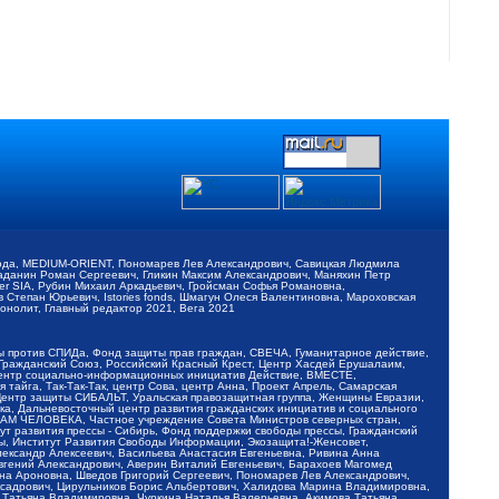
обода, MEDIUM-ORIENT, Пономарев Лев Александрович, Савицкая Людмила
Баданин Роман Сергеевич, Гликин Максим Александрович, Маняхин Петр
er SIA, Рубин Михаил Аркадьевич, Гройсман Софья Романовна,
Степан Юрьевич, Istories fonds, Шмагун Олеся Валентиновна, Мароховская
нолит, Главный редактор 2021, Вега 2021
Мы против СПИДа, Фонд защиты прав граждан, СВЕЧА, Гуманитарное действие,
 Гражданский Союз, Российский Красный Крест, Центр Хасдей Ерушалаим,
 Центр социально-информационных инициатив Действие, ВМЕСТЕ,
айга, Так-Так-Так, центр Сова, центр Анна, Проект Апрель, Самарская
Центр защиты СИБАЛЬТ, Уральская правозащитная группа, Женщины Евразии,
ка, Дальневосточный центр развития гражданских инициатив и социального
АВАМ ЧЕЛОВЕКА, Частное учреждение Совета Министров северных стран,
т развития прессы - Сибирь, Фонд поддержки свободы прессы, Гражданский
ы, Институт Развития Свободы Информации, Экозащита!-Женсовет,
ександр Алексеевич, Васильева Анастасия Евгеньевна, Ривина Анна
вгений Александрович, Аверин Виталий Евгеньевич, Барахоев Магомед
на Ароновна, Шведов Григорий Сергеевич, Пономарев Лев Александрович,
ксадрович, Цирульников Борис Альбертович, Халидова Марина Владимировна,
 Татьяна Владимировна, Чуркина Наталья Валерьевна, Акимова Татьяна