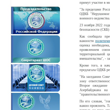
примут участие в м
"За пределами Росс
ОДКБ "Нерушимое б
военного ведомства
23 ноября 2022 год
безопасности (СКБ)
Как сообщала пре
важности
политиче
оценка необходима
проявлением союз
территориальной ц
вмешательства", - 
Кроме того, в нач
предлагала ОДКБ ре
"На заседании Сове
зону ответственн
Второе ожидание 
Азербайджана на
"правительственного
По его словам, "г
важно прояснить. Т