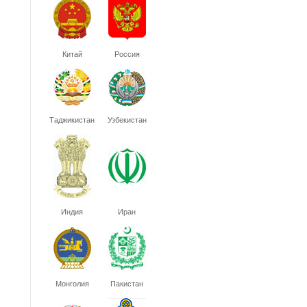
Китай
Россия
Таджикистан
Узбекистан
Индия
Иран
Монголия
Пакистан