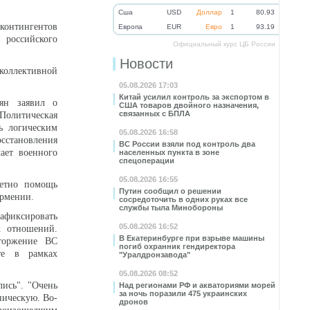
Cша
USD
Доллар
1
80.93
 контингентов
Eвропа
EUR
Евро
1
93.19
 российского
Официальный курс ЦБ России
Новости
коллективной
05.08.2026 17:03
Китай усилил контроль за экспортом в
ян заявил о
США товаров двойного назначения,
связанных с БПЛА
Политическая
ь логическим
05.08.2026 16:58
становления
ВС России взяли под контроль два
ает военного
населенных пункта в зоне
спецоперации
05.08.2026 16:55
ретно помощь
Путин сообщил о решении
Армении.
сосредоточить в одних руках все
службы тыла Минобороны
зафиксировать
05.08.2026 16:52
х отношений.
В Екатеринбурге при взрыве машины
торжение ВС
погиб охранник гендиректора
те в рамках
"Уралдронзавода"
05.08.2026 08:52
лись". "Очень
Над регионами РФ и акваториями морей
за ночь поразили 475 украинских
ническую. Во-
дронов