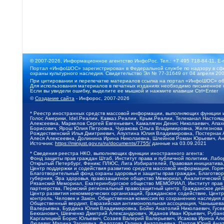
© 2007-2026, Информационное агентство ИнфоРос. Тел.: +7 495 718-84-11, E-
Портал «ИнфоШОС» зарегистрирован в Федеральной службе по надзору в сфе
охраны культурного наследия. Свидетельство Эл № 77-31649 от 04 апреля 200
При цитировании и перепечатке материалов ссылка на портал «ИнфоШОС» об
Для использования материалов в печатных изданиях необходимо письменное 
Если вы увидели ошибку, выделите ее мышкой и нажмите клавиши Ctrl+Enter
©
Создание сайта
- Инфорос, 2007-2026
* Реестр иностранных средств массовой информации, выполняющих функции 
Голос Америки, Idel.Реалии, Кавказ.Реалии, Крым.Реалии, Телеканал Настоя
Алексеевна, Маркелов Сергей Евгеньевич, Камалягин Денис Николаевич, Апах
Борисович, Ярош Юлия Петровна, Чуракова Ольга Владимировна, Железнова М
Рождественский Илья Дмитриевич, Апухтина Юлия Владимировна, Постернак Ал
Алеся Алексеевна, Долинина Ирина Николаевна, Шлейнов Роман Юрьевич, Ани
Источник:
https://minjust.gov.ru/ru/documents/7755/
данные на
03.09.2021
* Сведения реестра НКО, выполняющих функции иностранного агента:
Фонд защиты прав граждан Штаб, Институт права и публичной политики, Лаб
Открытый Петербург, Феникс ПЛЮС, Лига Избирателей, Правовая инициатива, 
Центр поддержки и содействия развитию средств массовой информации, Горя
Благотворительный фонд охраны здоровья и защиты прав граждан, Благотвори
губерния, Эра здоровья, правозащитное общество Мемориал, Аналитический 
Рязанский Мемориал, Екатеринбургское общество МЕМОРИАЛ, Институт прав ч
партнерства, Пермский региональный правозащитный центр, Гражданское де
Центр развития некоммерческих организаций, Гражданское содействие, Цент
контроль, Человек и Закон, Общественная комиссия по сохранению наследия
Общественный вердикт, Евразийская антимонопольная ассоциация, Чанышева 
Валерьевна, Бурдина Юлия Владимировна, Бойко Анатолий Николаевич, Гусев
Бекханович, Шевченко Дмитрий Александрович, Жданов Иван Юрьевич, Рубано
Каргалицкий Борис Юльевич, Созаев Валерий Валерьевич, Исакова Ирина Ал
Людевиг Марина Зариевна, Федотова Галина Анатольевна, Паутов Юрий Анато