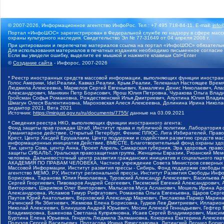
© 2007-2026, Информационное агентство ИнфоРос. Тел.: +7 495 718-84-11, E-mail:
info
Портал «ИнфоШОС» зарегистрирован в Федеральной службе по надзору в сфере массо
охраны культурного наследия. Свидетельство Эл № 77-31649 от 04 апреля 2008 г.
При цитировании и перепечатке материалов ссылка на портал «ИнфоШОС» обязательн
Для использования материалов в печатных изданиях необходимо письменное согласие
Если вы увидели ошибку, выделите ее мышкой и нажмите клавиши Ctrl+Enter
©
Создание сайта
- Инфорос, 2007-2026
* Реестр иностранных средств массовой информации, выполняющих функции иностранн
Голос Америки, Idel.Реалии, Кавказ.Реалии, Крым.Реалии, Телеканал Настоящее Время
Людмила Алексеевна, Маркелов Сергей Евгеньевич, Камалягин Денис Николаевич, Апах
Александрович, Маняхин Петр Борисович, Ярош Юлия Петровна, Чуракова Ольга Влади
Гройсман Софья Романовна, Рождественский Илья Дмитриевич, Апухтина Юлия Владимир
Шмагун Олеся Валентиновна, Мароховская Алеся Алексеевна, Долинина Ирина Никола
редактор 2021, Вега 2021
Источник:
https://minjust.gov.ru/ru/documents/7755/
данные на
03.09.2021
* Сведения реестра НКО, выполняющих функции иностранного агента:
Фонд защиты прав граждан Штаб, Институт права и публичной политики, Лаборатория
Гуманитарное действие, Открытый Петербург, Феникс ПЛЮС, Лига Избирателей, Правов
Крест, Центр Хасдей Ерушалаим, Центр поддержки и содействия развитию средств мас
информационных инициатив Действие, ВМЕСТЕ, Благотворительный фонд охраны здоров
Так, центр Сова, центр Анна, Проект Апрель, Самарская губерния, Эра здоровья, пр
защиты СИБАЛЬТ, Уральская правозащитная группа, Женщины Евразии, Рязанский Мемо
человека, Дальневосточный центр развития гражданских инициатив и социального пар
АКАДЕМИЯ ПО ПРАВАМ ЧЕЛОВЕКА, Частное учреждение Совета Министров северных стр
Массовой Информации, Институт развития прессы - Сибирь, Фонд поддержки свободы 
агентство МЕМО. РУ, Институт региональной прессы, Институт Развития Свободы Инф
Борисовна, Таранова Юлия Николаевна, Туровский Александр Алексеевич, Васильева 
Сергей Георгиевич, Пивоваров Андрей Сергеевич, Писемский Евгений Александрович,
Викторович, Шарипков Олег Викторович, Мальсагов Муса Асланович, Мошель Ирина Ар
Александровна, Исламов Тимур Рифгатович, Романова Ольга Евгеньевна, Щаров Серг
Паутов Юрий Анатольевич, Верховский Александр Маркович, Пислакова-Паркер Марина
Рачинский Ян Збигневич, Жемкова Елена Борисовна, Гудков Лев Дмитриевич, Иллари
Николай Алексеевич, Блинушов Андрей Юрьевич, Мосин Алексей Геннадьевич, Гефтер
Владимировна, Баженова Светлана Куприяновна, Исаев Сергей Владимирович, Максим
Буртина Елена Юрьевна, Гендель Людмила Залмановна, Кокорина Екатерина Алексеев
Подузов Сергей Васильевич, Протасова Ирина Вячеславовна, Литинский Леонид Борис