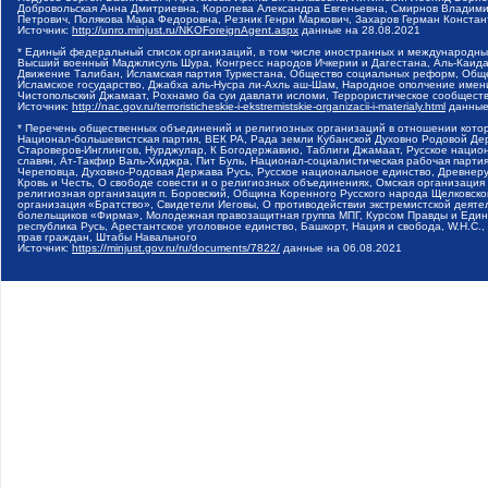
Добровольская Анна Дмитриевна, Королева Александра Евгеньевна, Смирнов Владими
Петрович, Полякова Мара Федоровна, Резник Генри Маркович, Захаров Герман Конста
Источник:
http://unro.minjust.ru/NKOForeignAgent.aspx
данные на
28.08.2021
* Единый федеральный список организаций, в том числе иностранных и международны
Высший военный Маджлисуль Шура, Конгресс народов Ичкерии и Дагестана, Аль-Каида, 
Движение Талибан, Исламская партия Туркестана, Общество социальных реформ, Общес
Исламское государство, Джабха аль-Нусра ли-Ахль аш-Шам, Народное ополчение имен
Чистопольский Джамаат, Рохнамо ба суи давлати исломи, Террористическое сообщест
Источник:
http://nac.gov.ru/terroristicheskie-i-ekstremistskie-organizacii-i-materialy.html
данные
* Перечень общественных объединений и религиозных организаций в отношении котор
Национал-большевистская партия, ВЕК РА, Рада земли Кубанской Духовно Родовой Де
Староверов-Инглингов, Нурджулар, К Богодержавию, Таблиги Джамаат, Русское наци
славян, Ат-Такфир Валь-Хиджра, Пит Буль, Национал-социалистическая рабочая парт
Череповца, Духовно-Родовая Держава Русь, Русское национальное единство, Древнер
Кровь и Честь, О свободе совести и о религиозных объединениях, Омская организаци
религиозная организация п. Боровский, Община Коренного Русского народа Щелковског
организация «Братство», Свидетели Иеговы, О противодействии экстремистской деяте
болельщиков «Фирма», Молодежная правозащитная группа МПГ, Курсом Правды и Единен
республика Русь, Арестантское уголовное единство, Башкорт, Нация и свобода, W.H.С
прав граждан, Штабы Навального
Источник:
https://minjust.gov.ru/ru/documents/7822/
данные на
06.08.2021