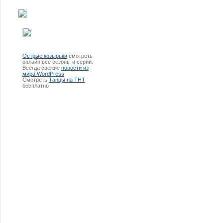
Острые козырьки
смотреть
онлайн все сезоны и серии.
Всегда свежие
новости из
мира WordPress
Смотреть
Танцы на ТНТ
бесплатно