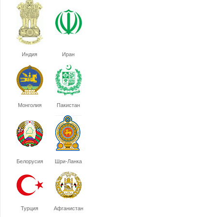
Индия
Иран
Монголия
Пакистан
Белорусия
Шри-Ланка
Турция
Афганистан