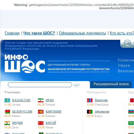
Warning
: getimagesize(/www/vhosts/115556/infoshos.ru/media/d41d8cd98f00b204e
/www/vhosts/115556/i
Главная
Что такое ШОС?
Официальные документы
Кто есть кто
Портал создан при финансовой поддержке
Федерального агентства по печати и массовым коммуникациям
Российской Федерации
Расширенный поиск
Участники:
Наблюдатели:
Пар
КАЗАХСТАН
ИРАН
Монголия
11:08
Астана
09:38
Тегеран
13:08
Улан-Батор
09:3
БЕЛОРУССИЯ
КИРГИЗИЯ
Афганистан
08:08
Минск
11:08
Бишкек
09:38
Кабул
10:0
ИНДИЯ
КИТАЙ
10:38
Дели
13:08
Пекин
09:0