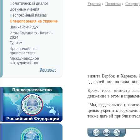
Политический диалог
Украина
Политика
Спецопер
Военные учения
Неспокойный Кавказ
Спецоперация на Украине
Шанхайский дух
Игры Будущего - Казань
2024
Туризм
Чрезвычайные
происшествия
Международное
сотрудничество
Все темы »
визита Бербок в Харьков. 
"дальнейшие поставки воор
Кроме того, министр зая
движение в этом направле
"Мы, федеральное правите
целью укрепить верховенст
также дать ей приблизиться