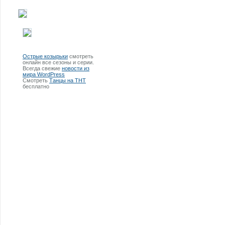
Острые козырьки
смотреть
онлайн все сезоны и серии.
Всегда свежие
новости из
мира WordPress
Смотреть
Танцы на ТНТ
бесплатно