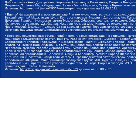
Добровольская Анна Дмитриевна, Королева Александра Евгеньевна, Смирнов Владими
Петрович, Полякова Мара Федоровна, Резник Генри Маркович, Захаров Герман Конста
Источник:
http://unro.minjust.ru/NKOForeignAgent.aspx
данные на
28.08.2021
* Единый федеральный список организаций, в том числе иностранных и международны
Высший военный Маджлисуль Шура, Конгресс народов Ичкерии и Дагестана, Аль-Каида, 
Движение Талибан, Исламская партия Туркестана, Общество социальных реформ, Общес
Исламское государство, Джабха аль-Нусра ли-Ахль аш-Шам, Народное ополчение имен
Чистопольский Джамаат, Рохнамо ба суи давлати исломи, Террористическое сообщест
Источник:
http://nac.gov.ru/terroristicheskie-i-ekstremistskie-organizacii-i-materialy.html
данные
* Перечень общественных объединений и религиозных организаций в отношении котор
Национал-большевистская партия, ВЕК РА, Рада земли Кубанской Духовно Родовой Де
Староверов-Инглингов, Нурджулар, К Богодержавию, Таблиги Джамаат, Русское наци
славян, Ат-Такфир Валь-Хиджра, Пит Буль, Национал-социалистическая рабочая парт
Череповца, Духовно-Родовая Держава Русь, Русское национальное единство, Древнер
Кровь и Честь, О свободе совести и о религиозных объединениях, Омская организаци
религиозная организация п. Боровский, Община Коренного Русского народа Щелковског
организация «Братство», Свидетели Иеговы, О противодействии экстремистской деяте
болельщиков «Фирма», Молодежная правозащитная группа МПГ, Курсом Правды и Единен
республика Русь, Арестантское уголовное единство, Башкорт, Нация и свобода, W.H.С
прав граждан, Штабы Навального
Источник:
https://minjust.gov.ru/ru/documents/7822/
данные на
06.08.2021