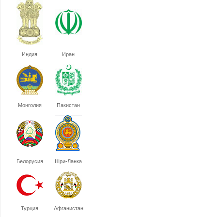
Индия
Иран
Монголия
Пакистан
Белорусия
Шри-Ланка
Турция
Афганистан