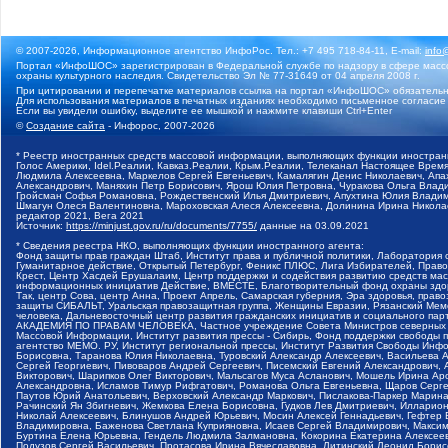
© 2007-2026, Информационное агентство ИнфоРос. Тел.: +7 495 718-84-11, E-mail:
info
Портал «ИнфоШОС» зарегистрирован в Федеральной службе по надзору в сфере массо
охраны культурного наследия. Свидетельство Эл № 77-31649 от 04 апреля 2008 г.
При цитировании и перепечатке материалов ссылка на портал «ИнфоШОС» обязательн
Для использования материалов в печатных изданиях необходимо письменное согласие
Если вы увидели ошибку, выделите ее мышкой и нажмите клавиши Ctrl+Enter
©
Создание сайта
- Инфорос, 2007-2026
* Реестр иностранных средств массовой информации, выполняющих функции иностранн
Голос Америки, Idel.Реалии, Кавказ.Реалии, Крым.Реалии, Телеканал Настоящее Время
Людмила Алексеевна, Маркелов Сергей Евгеньевич, Камалягин Денис Николаевич, Апах
Александрович, Маняхин Петр Борисович, Ярош Юлия Петровна, Чуракова Ольга Влади
Гройсман Софья Романовна, Рождественский Илья Дмитриевич, Апухтина Юлия Владимир
Шмагун Олеся Валентиновна, Мароховская Алеся Алексеевна, Долинина Ирина Никола
редактор 2021, Вега 2021
Источник:
https://minjust.gov.ru/ru/documents/7755/
данные на
03.09.2021
* Сведения реестра НКО, выполняющих функции иностранного агента:
Фонд защиты прав граждан Штаб, Институт права и публичной политики, Лаборатория
Гуманитарное действие, Открытый Петербург, Феникс ПЛЮС, Лига Избирателей, Правов
Крест, Центр Хасдей Ерушалаим, Центр поддержки и содействия развитию средств мас
информационных инициатив Действие, ВМЕСТЕ, Благотворительный фонд охраны здоров
Так, центр Сова, центр Анна, Проект Апрель, Самарская губерния, Эра здоровья, пр
защиты СИБАЛЬТ, Уральская правозащитная группа, Женщины Евразии, Рязанский Мемо
человека, Дальневосточный центр развития гражданских инициатив и социального пар
АКАДЕМИЯ ПО ПРАВАМ ЧЕЛОВЕКА, Частное учреждение Совета Министров северных стр
Массовой Информации, Институт развития прессы - Сибирь, Фонд поддержки свободы 
агентство МЕМО. РУ, Институт региональной прессы, Институт Развития Свободы Инф
Борисовна, Таранова Юлия Николаевна, Туровский Александр Алексеевич, Васильева 
Сергей Георгиевич, Пивоваров Андрей Сергеевич, Писемский Евгений Александрович,
Викторович, Шарипков Олег Викторович, Мальсагов Муса Асланович, Мошель Ирина Ар
Александровна, Исламов Тимур Рифгатович, Романова Ольга Евгеньевна, Щаров Серг
Паутов Юрий Анатольевич, Верховский Александр Маркович, Пислакова-Паркер Марина
Рачинский Ян Збигневич, Жемкова Елена Борисовна, Гудков Лев Дмитриевич, Иллари
Николай Алексеевич, Блинушов Андрей Юрьевич, Мосин Алексей Геннадьевич, Гефтер
Владимировна, Баженова Светлана Куприяновна, Исаев Сергей Владимирович, Максим
Буртина Елена Юрьевна, Гендель Людмила Залмановна, Кокорина Екатерина Алексеев
Подузов Сергей Васильевич, Протасова Ирина Вячеславовна, Литинский Леонид Борис