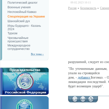
Политический диалог
09.02.2023 10:11
Военные учения
Россия
Безопаcность
Спецоп
Неспокойный Кавказ
Спецоперация на Украине
Шанхайский дух
Игры Будущего - Казань
2024
Туризм
Чрезвычайные
происшествия
Международное
сотрудничество
Все темы »
разрушений, следует из со
"По уточненным данным, 
упали на строящийся
дом, -
добавил
Богомаз. -
ликвидации последствий. 
будет возмещен ущерб".