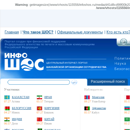
Warning
: getimagesize(/www/vhosts/115556/infoshos.ru/media/d41d8cd98f00b204
/www/vhosts/115556/i
Главная
Что такое ШОС?
Официальные документы
Кто есть кто
Портал создан при финансовой поддержке
Федерального агентства по печати и массовым коммуникациям
Российской Федерации
Расширенный поиск
Участники:
Наблюдатели:
Пар
КАЗАХСТАН
ИРАН
Монголия
07:27
Астана
05:57
Тегеран
09:27
Улан-Батор
05:5
БЕЛОРУССИЯ
КИРГИЗИЯ
Афганистан
04:27
Минск
07:27
Бишкек
05:57
Кабул
06:2
ИНДИЯ
КИТАЙ
06:57
Дели
09:27
Пекин
05:2