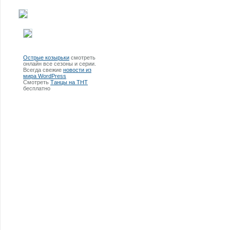
Острые козырьки
смотреть
онлайн все сезоны и серии.
Всегда свежие
новости из
мира WordPress
Смотреть
Танцы на ТНТ
бесплатно