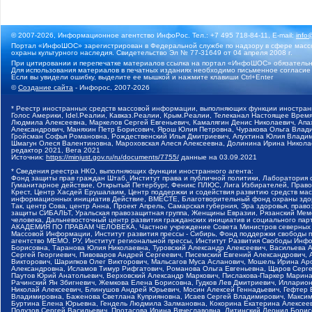
© 2007-2026, Информационное агентство ИнфоРос. Тел.: +7 495 718-84-11, E-mail:
info
Портал «ИнфоШОС» зарегистрирован в Федеральной службе по надзору в сфере массо
охраны культурного наследия. Свидетельство Эл № 77-31649 от 04 апреля 2008 г.
При цитировании и перепечатке материалов ссылка на портал «ИнфоШОС» обязательн
Для использования материалов в печатных изданиях необходимо письменное согласие
Если вы увидели ошибку, выделите ее мышкой и нажмите клавиши Ctrl+Enter
©
Создание сайта
- Инфорос, 2007-2026
* Реестр иностранных средств массовой информации, выполняющих функции иностранн
Голос Америки, Idel.Реалии, Кавказ.Реалии, Крым.Реалии, Телеканал Настоящее Время
Людмила Алексеевна, Маркелов Сергей Евгеньевич, Камалягин Денис Николаевич, Апах
Александрович, Маняхин Петр Борисович, Ярош Юлия Петровна, Чуракова Ольга Влади
Гройсман Софья Романовна, Рождественский Илья Дмитриевич, Апухтина Юлия Владимир
Шмагун Олеся Валентиновна, Мароховская Алеся Алексеевна, Долинина Ирина Никола
редактор 2021, Вега 2021
Источник:
https://minjust.gov.ru/ru/documents/7755/
данные на
03.09.2021
* Сведения реестра НКО, выполняющих функции иностранного агента:
Фонд защиты прав граждан Штаб, Институт права и публичной политики, Лаборатория
Гуманитарное действие, Открытый Петербург, Феникс ПЛЮС, Лига Избирателей, Правов
Крест, Центр Хасдей Ерушалаим, Центр поддержки и содействия развитию средств мас
информационных инициатив Действие, ВМЕСТЕ, Благотворительный фонд охраны здоров
Так, центр Сова, центр Анна, Проект Апрель, Самарская губерния, Эра здоровья, пр
защиты СИБАЛЬТ, Уральская правозащитная группа, Женщины Евразии, Рязанский Мемо
человека, Дальневосточный центр развития гражданских инициатив и социального пар
АКАДЕМИЯ ПО ПРАВАМ ЧЕЛОВЕКА, Частное учреждение Совета Министров северных стр
Массовой Информации, Институт развития прессы - Сибирь, Фонд поддержки свободы 
агентство МЕМО. РУ, Институт региональной прессы, Институт Развития Свободы Инф
Борисовна, Таранова Юлия Николаевна, Туровский Александр Алексеевич, Васильева 
Сергей Георгиевич, Пивоваров Андрей Сергеевич, Писемский Евгений Александрович,
Викторович, Шарипков Олег Викторович, Мальсагов Муса Асланович, Мошель Ирина Ар
Александровна, Исламов Тимур Рифгатович, Романова Ольга Евгеньевна, Щаров Серг
Паутов Юрий Анатольевич, Верховский Александр Маркович, Пислакова-Паркер Марина
Рачинский Ян Збигневич, Жемкова Елена Борисовна, Гудков Лев Дмитриевич, Иллари
Николай Алексеевич, Блинушов Андрей Юрьевич, Мосин Алексей Геннадьевич, Гефтер
Владимировна, Баженова Светлана Куприяновна, Исаев Сергей Владимирович, Максим
Буртина Елена Юрьевна, Гендель Людмила Залмановна, Кокорина Екатерина Алексеев
Подузов Сергей Васильевич, Протасова Ирина Вячеславовна, Литинский Леонид Борис