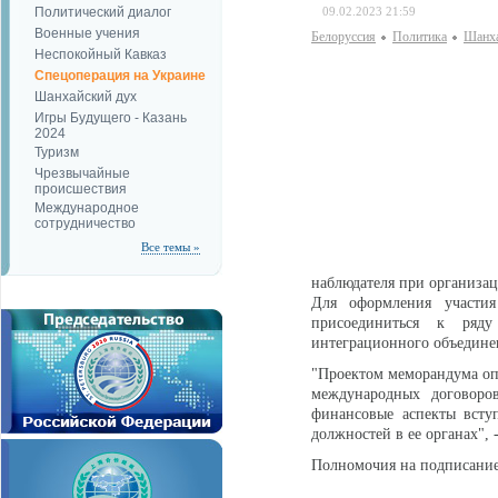
Политический диалог
09.02.2023 21:59
Военные учения
Белоруссия
Политика
Шанха
Неспокойный Кавказ
Спецоперация на Украине
Шанхайский дух
Игры Будущего - Казань
2024
Туризм
Чрезвычайные
происшествия
Международное
сотрудничество
Все темы »
наблюдателя при организац
Для оформления участия
присоединиться к ряду
интеграционного объединен
"Проектом меморандума оп
международных договоро
финансовые аспекты всту
должностей в ее органах", 
Полномочия на подписани