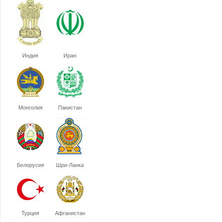
Индия
Иран
Монголия
Пакистан
Белорусия
Шри-Ланка
Турция
Афганистан