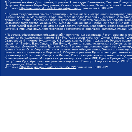
Добровольская Анна Дмитриевна, Королева Александра Евгеньевна, Смирнов Владими
Петрович, Полякова Мара Федоровна, Резник Генри Маркович, Захаров Герман Конста
Источник:
http://unro.minjust.ru/NKOForeignAgent.aspx
данные на
28.08.2021
* Единый федеральный список организаций, в том числе иностранных и международны
Высший военный Маджлисуль Шура, Конгресс народов Ичкерии и Дагестана, Аль-Каида, 
Движение Талибан, Исламская партия Туркестана, Общество социальных реформ, Общес
Исламское государство, Джабха аль-Нусра ли-Ахль аш-Шам, Народное ополчение имен
Чистопольский Джамаат, Рохнамо ба суи давлати исломи, Террористическое сообщест
Источник:
http://nac.gov.ru/terroristicheskie-i-ekstremistskie-organizacii-i-materialy.html
данные
* Перечень общественных объединений и религиозных организаций в отношении котор
Национал-большевистская партия, ВЕК РА, Рада земли Кубанской Духовно Родовой Де
Староверов-Инглингов, Нурджулар, К Богодержавию, Таблиги Джамаат, Русское наци
славян, Ат-Такфир Валь-Хиджра, Пит Буль, Национал-социалистическая рабочая парт
Череповца, Духовно-Родовая Держава Русь, Русское национальное единство, Древнер
Кровь и Честь, О свободе совести и о религиозных объединениях, Омская организаци
религиозная организация п. Боровский, Община Коренного Русского народа Щелковског
организация «Братство», Свидетели Иеговы, О противодействии экстремистской деяте
болельщиков «Фирма», Молодежная правозащитная группа МПГ, Курсом Правды и Единен
республика Русь, Арестантское уголовное единство, Башкорт, Нация и свобода, W.H.С
прав граждан, Штабы Навального
Источник:
https://minjust.gov.ru/ru/documents/7822/
данные на
06.08.2021