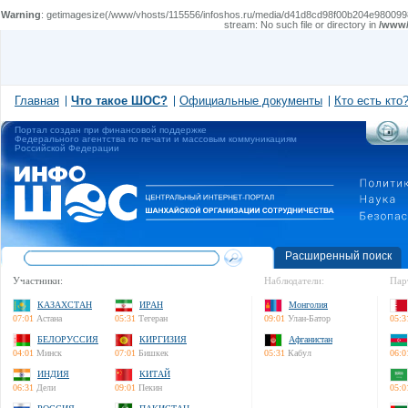
Warning
: getimagesize(/www/vhosts/115556/infoshos.ru/media/d41d8cd98f00b204e9800998ecf8427e/
stream: No such file or directory in
/www/
Главная
Что такое ШОС?
Официальные документы
Кто есть кто
Портал создан при финансовой поддержке
Федерального агентства по печати и массовым коммуникациям
Российской Федерации
Расширенный поиск
Участники:
Наблюдатели:
Пар
КАЗАХСТАН
ИРАН
Монголия
07:01
Астана
05:31
Тегеран
09:01
Улан-Батор
05:3
БЕЛОРУССИЯ
КИРГИЗИЯ
Афганистан
04:01
Минск
07:01
Бишкек
05:31
Кабул
06:0
ИНДИЯ
КИТАЙ
06:31
Дели
09:01
Пекин
05:0