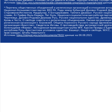
Чистопольский Джамаат, Рохнамо ба суи давлати исломи, Террористическое сообщест
Источник:
http://nac.gov.ru/terroristicheskie-i-ekstremistskie-organizacii-i-materialy.html
данные
* Перечень общественных объединений и религиозных организаций в отношении котор
Национал-большевистская партия, ВЕК РА, Рада земли Кубанской Духовно Родовой Де
Староверов-Инглингов, Нурджулар, К Богодержавию, Таблиги Джамаат, Русское наци
славян, Ат-Такфир Валь-Хиджра, Пит Буль, Национал-социалистическая рабочая парт
Череповца, Духовно-Родовая Держава Русь, Русское национальное единство, Древнер
Кровь и Честь, О свободе совести и о религиозных объединениях, Омская организаци
религиозная организация п. Боровский, Община Коренного Русского народа Щелковског
организация «Братство», Свидетели Иеговы, О противодействии экстремистской деяте
болельщиков «Фирма», Молодежная правозащитная группа МПГ, Курсом Правды и Единен
республика Русь, Арестантское уголовное единство, Башкорт, Нация и свобода, W.H.С
прав граждан, Штабы Навального
Источник:
https://minjust.gov.ru/ru/documents/7822/
данные на
06.08.2021