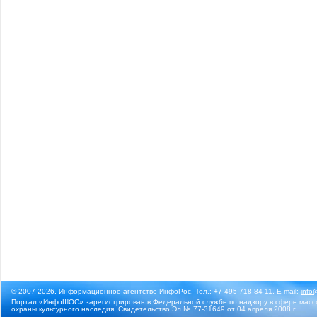
© 2007-2026, Информационное агентство ИнфоРос. Тел.: +7 495 718-84-11, E-mail:
info
Портал «ИнфоШОС» зарегистрирован в Федеральной службе по надзору в сфере массо
охраны культурного наследия. Свидетельство Эл № 77-31649 от 04 апреля 2008 г.