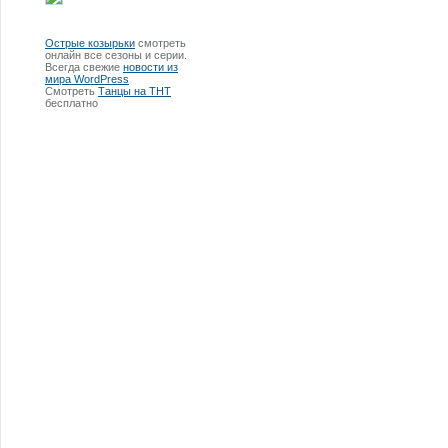
Острые козырьки
смотреть
онлайн все сезоны и серии.
Всегда свежие
новости из
мира WordPress
Смотреть
Танцы на ТНТ
бесплатно