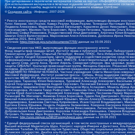
При цитировании и перепечатке материалов ссылка на портал «ИнфоШОС» обязательн
Для использования материалов в печатных изданиях необходимо письменное согласие
Если вы увидели ошибку, выделите ее мышкой и нажмите клавиши Ctrl+Enter
©
Создание сайта
- Инфорос, 2007-2026
* Реестр иностранных средств массовой информации, выполняющих функции иностранн
Голос Америки, Idel.Реалии, Кавказ.Реалии, Крым.Реалии, Телеканал Настоящее Время
Людмила Алексеевна, Маркелов Сергей Евгеньевич, Камалягин Денис Николаевич, Апах
Александрович, Маняхин Петр Борисович, Ярош Юлия Петровна, Чуракова Ольга Влади
Гройсман Софья Романовна, Рождественский Илья Дмитриевич, Апухтина Юлия Владимир
Шмагун Олеся Валентиновна, Мароховская Алеся Алексеевна, Долинина Ирина Никола
редактор 2021, Вега 2021
Источник:
https://minjust.gov.ru/ru/documents/7755/
данные на
03.09.2021
* Сведения реестра НКО, выполняющих функции иностранного агента:
Фонд защиты прав граждан Штаб, Институт права и публичной политики, Лаборатория
Гуманитарное действие, Открытый Петербург, Феникс ПЛЮС, Лига Избирателей, Правов
Крест, Центр Хасдей Ерушалаим, Центр поддержки и содействия развитию средств мас
информационных инициатив Действие, ВМЕСТЕ, Благотворительный фонд охраны здоров
Так, центр Сова, центр Анна, Проект Апрель, Самарская губерния, Эра здоровья, пр
защиты СИБАЛЬТ, Уральская правозащитная группа, Женщины Евразии, Рязанский Мемо
человека, Дальневосточный центр развития гражданских инициатив и социального пар
АКАДЕМИЯ ПО ПРАВАМ ЧЕЛОВЕКА, Частное учреждение Совета Министров северных стр
Массовой Информации, Институт развития прессы - Сибирь, Фонд поддержки свободы 
агентство МЕМО. РУ, Институт региональной прессы, Институт Развития Свободы Инф
Борисовна, Таранова Юлия Николаевна, Туровский Александр Алексеевич, Васильева 
Сергей Георгиевич, Пивоваров Андрей Сергеевич, Писемский Евгений Александрович,
Викторович, Шарипков Олег Викторович, Мальсагов Муса Асланович, Мошель Ирина Ар
Александровна, Исламов Тимур Рифгатович, Романова Ольга Евгеньевна, Щаров Серг
Паутов Юрий Анатольевич, Верховский Александр Маркович, Пислакова-Паркер Марина
Рачинский Ян Збигневич, Жемкова Елена Борисовна, Гудков Лев Дмитриевич, Иллари
Николай Алексеевич, Блинушов Андрей Юрьевич, Мосин Алексей Геннадьевич, Гефтер
Владимировна, Баженова Светлана Куприяновна, Исаев Сергей Владимирович, Максим
Буртина Елена Юрьевна, Гендель Людмила Залмановна, Кокорина Екатерина Алексеев
Подузов Сергей Васильевич, Протасова Ирина Вячеславовна, Литинский Леонид Борис
Добровольская Анна Дмитриевна, Королева Александра Евгеньевна, Смирнов Владими
Петрович, Полякова Мара Федоровна, Резник Генри Маркович, Захаров Герман Конста
Источник:
http://unro.minjust.ru/NKOForeignAgent.aspx
данные на
28.08.2021
* Единый федеральный список организаций, в том числе иностранных и международны
Высший военный Маджлисуль Шура, Конгресс народов Ичкерии и Дагестана, Аль-Каида, 
Движение Талибан, Исламская партия Туркестана, Общество социальных реформ, Общес
Исламское государство, Джабха аль-Нусра ли-Ахль аш-Шам, Народное ополчение имен