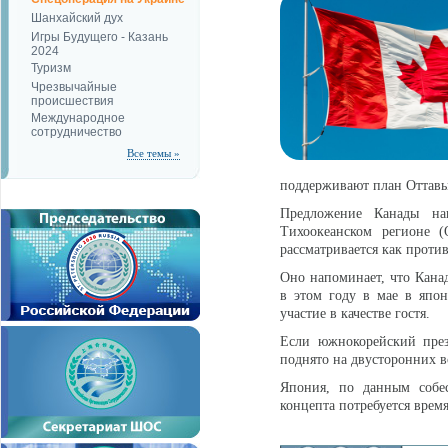
Шанхайский дух
Игры Будущего - Казань
2024
Туризм
Чрезвычайные
происшествия
Международное
сотрудничество
Все темы »
поддерживают план Оттавы 
Предложение Канады на
Тихоокеанском регионе
рассматривается как проти
Оно напоминает, что Кана
в этом году в мае в япо
участие в качестве гостя.
Если южнокорейский през
поднято на двусторонних в
Япония, по данным собес
концепта потребуется время