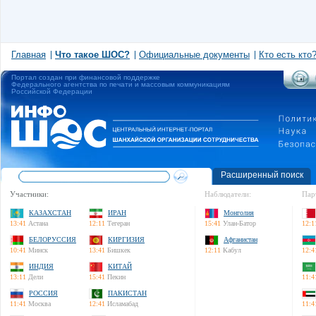
Главная
Что такое ШОС?
Официальные документы
Кто есть кто
Портал создан при финансовой поддержке
Федерального агентства по печати и массовым коммуникациям
Российской Федерации
Расширенный поиск
Участники:
Наблюдатели:
Пар
КАЗАХСТАН
ИРАН
Монголия
13:41
Астана
12:11
Тегеран
15:41
Улан-Батор
12:1
БЕЛОРУССИЯ
КИРГИЗИЯ
Афганистан
10:41
Минск
13:41
Бишкек
12:11
Кабул
12:4
ИНДИЯ
КИТАЙ
13:11
Дели
15:41
Пекин
11:4
РОССИЯ
ПАКИСТАН
11:41
Москва
12:41
Исламабад
11:4