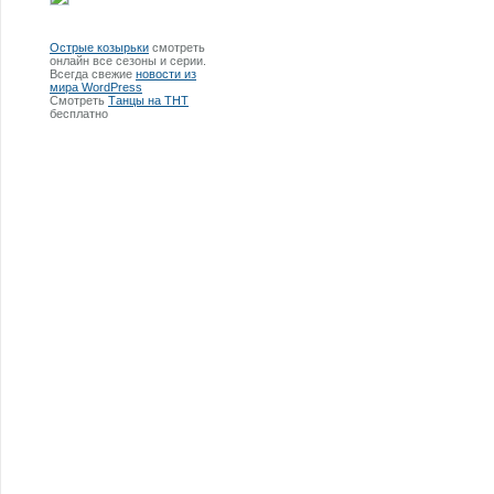
Острые козырьки
смотреть
онлайн все сезоны и серии.
Всегда свежие
новости из
мира WordPress
Смотреть
Танцы на ТНТ
бесплатно