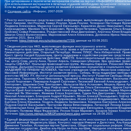
При цитировании и перепечатке материалов ссылка на портал «ИнфоШОС» обязательн
Для использования материалов в печатных изданиях необходимо письменное согласие
Если вы увидели ошибку, выделите ее мышкой и нажмите клавиши Ctrl+Enter
©
Создание сайта
- Инфорос, 2007-2026
* Реестр иностранных средств массовой информации, выполняющих функции иностранн
Голос Америки, Idel.Реалии, Кавказ.Реалии, Крым.Реалии, Телеканал Настоящее Время
Людмила Алексеевна, Маркелов Сергей Евгеньевич, Камалягин Денис Николаевич, Апах
Александрович, Маняхин Петр Борисович, Ярош Юлия Петровна, Чуракова Ольга Влади
Гройсман Софья Романовна, Рождественский Илья Дмитриевич, Апухтина Юлия Владимир
Шмагун Олеся Валентиновна, Мароховская Алеся Алексеевна, Долинина Ирина Никола
редактор 2021, Вега 2021
Источник:
https://minjust.gov.ru/ru/documents/7755/
данные на
03.09.2021
* Сведения реестра НКО, выполняющих функции иностранного агента:
Фонд защиты прав граждан Штаб, Институт права и публичной политики, Лаборатория
Гуманитарное действие, Открытый Петербург, Феникс ПЛЮС, Лига Избирателей, Правов
Крест, Центр Хасдей Ерушалаим, Центр поддержки и содействия развитию средств мас
информационных инициатив Действие, ВМЕСТЕ, Благотворительный фонд охраны здоров
Так, центр Сова, центр Анна, Проект Апрель, Самарская губерния, Эра здоровья, пр
защиты СИБАЛЬТ, Уральская правозащитная группа, Женщины Евразии, Рязанский Мемо
человека, Дальневосточный центр развития гражданских инициатив и социального пар
АКАДЕМИЯ ПО ПРАВАМ ЧЕЛОВЕКА, Частное учреждение Совета Министров северных стр
Массовой Информации, Институт развития прессы - Сибирь, Фонд поддержки свободы 
агентство МЕМО. РУ, Институт региональной прессы, Институт Развития Свободы Инф
Борисовна, Таранова Юлия Николаевна, Туровский Александр Алексеевич, Васильева 
Сергей Георгиевич, Пивоваров Андрей Сергеевич, Писемский Евгений Александрович,
Викторович, Шарипков Олег Викторович, Мальсагов Муса Асланович, Мошель Ирина Ар
Александровна, Исламов Тимур Рифгатович, Романова Ольга Евгеньевна, Щаров Серг
Паутов Юрий Анатольевич, Верховский Александр Маркович, Пислакова-Паркер Марина
Рачинский Ян Збигневич, Жемкова Елена Борисовна, Гудков Лев Дмитриевич, Иллари
Николай Алексеевич, Блинушов Андрей Юрьевич, Мосин Алексей Геннадьевич, Гефтер
Владимировна, Баженова Светлана Куприяновна, Исаев Сергей Владимирович, Максим
Буртина Елена Юрьевна, Гендель Людмила Залмановна, Кокорина Екатерина Алексеев
Подузов Сергей Васильевич, Протасова Ирина Вячеславовна, Литинский Леонид Борис
Добровольская Анна Дмитриевна, Королева Александра Евгеньевна, Смирнов Владими
Петрович, Полякова Мара Федоровна, Резник Генри Маркович, Захаров Герман Конста
Источник:
http://unro.minjust.ru/NKOForeignAgent.aspx
данные на
28.08.2021
* Единый федеральный список организаций, в том числе иностранных и международны
Высший военный Маджлисуль Шура, Конгресс народов Ичкерии и Дагестана, Аль-Каида, 
Движение Талибан, Исламская партия Туркестана, Общество социальных реформ, Общес
Исламское государство, Джабха аль-Нусра ли-Ахль аш-Шам, Народное ополчение имен