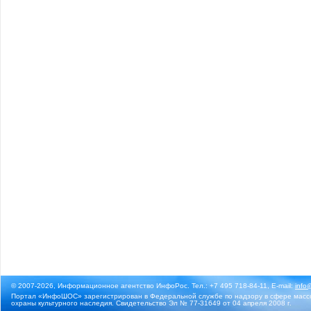
© 2007-2026, Информационное агентство ИнфоРос. Тел.: +7 495 718-84-11, E-mail:
info
Портал «ИнфоШОС» зарегистрирован в Федеральной службе по надзору в сфере массо
охраны культурного наследия. Свидетельство Эл № 77-31649 от 04 апреля 2008 г.