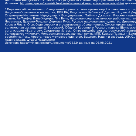
Чистопольский Джамаат, Рохнамо ба суи давлати исломи, Террористическое сообщест
Источник:
http://nac.gov.ru/terroristicheskie-i-ekstremistskie-organizacii-i-materialy.html
данные
* Перечень общественных объединений и религиозных организаций в отношении котор
Национал-большевистская партия, ВЕК РА, Рада земли Кубанской Духовно Родовой Де
Староверов-Инглингов, Нурджулар, К Богодержавию, Таблиги Джамаат, Русское наци
славян, Ат-Такфир Валь-Хиджра, Пит Буль, Национал-социалистическая рабочая парт
Череповца, Духовно-Родовая Держава Русь, Русское национальное единство, Древнер
Кровь и Честь, О свободе совести и о религиозных объединениях, Омская организаци
религиозная организация п. Боровский, Община Коренного Русского народа Щелковског
организация «Братство», Свидетели Иеговы, О противодействии экстремистской деяте
болельщиков «Фирма», Молодежная правозащитная группа МПГ, Курсом Правды и Единен
республика Русь, Арестантское уголовное единство, Башкорт, Нация и свобода, W.H.С
прав граждан, Штабы Навального
Источник:
https://minjust.gov.ru/ru/documents/7822/
данные на
06.08.2021