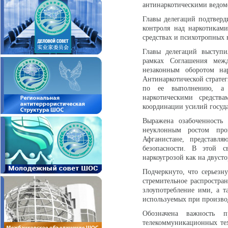
антинаркотическими ведом
Главы делегаций подтверд
контроля над наркотикам
средствах и психотропных 
Главы делегаций выступи
рамках Соглашения меж
незаконным оборотом нар
Антинаркотической страте
по ее выполнению, а 
наркотическими средств
координации усилий госуда
Выражена озабоченность 
неуклонным ростом про
Афганистане, представл
безопасности. В этой с
наркоугрозой как на двуст
Подчеркнуто, что серьезн
стремительное распростра
злоупотребление ими, а т
используемых при производ
Обозначена важность п
телекоммуникационных те