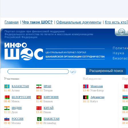
Главная
Что такое ШОС?
Официальные документы
Кто есть кто
Портал создан при финансовой поддержке
Федерального агентства по печати и массовым коммуникациям
Российской Федерации
Расширенный поиск
Участники:
Наблюдатели:
Пар
КАЗАХСТАН
ИРАН
Монголия
11:41
Астана
10:11
Тегеран
13:41
Улан-Батор
10:1
БЕЛОРУССИЯ
КИРГИЗИЯ
Афганистан
08:41
Минск
11:41
Бишкек
10:11
Кабул
10:4
ИНДИЯ
КИТАЙ
11:11
Дели
13:41
Пекин
09:4
РОССИЯ
ПАКИСТАН
09:41
Москва
10:41
Исламабад
09:4