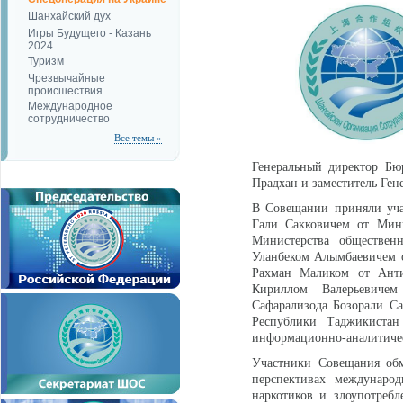
Шанхайский дух
Игры Будущего - Казань
2024
Туризм
Чрезвычайные
происшествия
Международное
сотрудничество
Все темы »
Генеральный директор Бю
Прадхан и заместитель Ге
В Совещании приняли уча
Гали Сакковичем от Мини
Министерства обществен
Уланбеком Алымбаевичем 
Рахман Маликом от Анти
Кириллом Валерьевичем
Сафарализода Бозорали Са
Республики Таджикиста
информационно-аналитичес
Участники Совещания обм
перспективах международ
наркотиков и злоупотреб