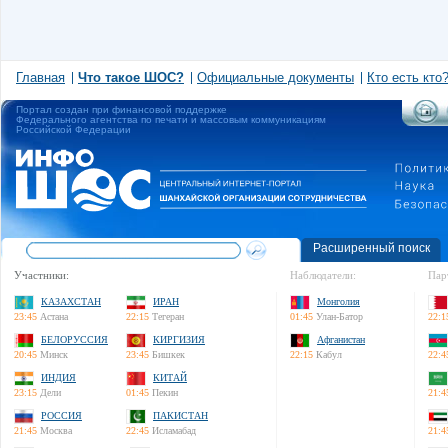
Главная
Что такое ШОС?
Официальные документы
Кто есть кто
Портал создан при финансовой поддержке
Федерального агентства по печати и массовым коммуникациям
Российской Федерации
Расширенный поиск
Участники:
Наблюдатели:
Пар
КАЗАХСТАН
ИРАН
Монголия
23:45
Астана
22:15
Тегеран
01:45
Улан-Батор
22:1
БЕЛОРУССИЯ
КИРГИЗИЯ
Афганистан
20:45
Минск
23:45
Бишкек
22:15
Кабул
22:4
ИНДИЯ
КИТАЙ
23:15
Дели
01:45
Пекин
21:4
РОССИЯ
ПАКИСТАН
21:45
Москва
22:45
Исламабад
21:4