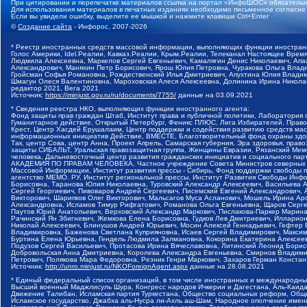
При цитировании и перепечатке материалов ссылка на портал «ИнфоШОС» обязательн
Для использования материалов в печатных изданиях необходимо письменное согласие
Если вы увидели ошибку, выделите ее мышкой и нажмите клавиши Ctrl+Enter
©
Создание сайта
- Инфорос, 2007-2026
* Реестр иностранных средств массовой информации, выполняющих функции иностранн
Голос Америки, Idel.Реалии, Кавказ.Реалии, Крым.Реалии, Телеканал Настоящее Время
Людмила Алексеевна, Маркелов Сергей Евгеньевич, Камалягин Денис Николаевич, Апах
Александрович, Маняхин Петр Борисович, Ярош Юлия Петровна, Чуракова Ольга Влади
Гройсман Софья Романовна, Рождественский Илья Дмитриевич, Апухтина Юлия Владимир
Шмагун Олеся Валентиновна, Мароховская Алеся Алексеевна, Долинина Ирина Никола
редактор 2021, Вега 2021
Источник:
https://minjust.gov.ru/ru/documents/7755/
данные на
03.09.2021
* Сведения реестра НКО, выполняющих функции иностранного агента:
Фонд защиты прав граждан Штаб, Институт права и публичной политики, Лаборатория
Гуманитарное действие, Открытый Петербург, Феникс ПЛЮС, Лига Избирателей, Правов
Крест, Центр Хасдей Ерушалаим, Центр поддержки и содействия развитию средств мас
информационных инициатив Действие, ВМЕСТЕ, Благотворительный фонд охраны здоров
Так, центр Сова, центр Анна, Проект Апрель, Самарская губерния, Эра здоровья, пр
защиты СИБАЛЬТ, Уральская правозащитная группа, Женщины Евразии, Рязанский Мемо
человека, Дальневосточный центр развития гражданских инициатив и социального пар
АКАДЕМИЯ ПО ПРАВАМ ЧЕЛОВЕКА, Частное учреждение Совета Министров северных стр
Массовой Информации, Институт развития прессы - Сибирь, Фонд поддержки свободы 
агентство МЕМО. РУ, Институт региональной прессы, Институт Развития Свободы Инф
Борисовна, Таранова Юлия Николаевна, Туровский Александр Алексеевич, Васильева 
Сергей Георгиевич, Пивоваров Андрей Сергеевич, Писемский Евгений Александрович,
Викторович, Шарипков Олег Викторович, Мальсагов Муса Асланович, Мошель Ирина Ар
Александровна, Исламов Тимур Рифгатович, Романова Ольга Евгеньевна, Щаров Серг
Паутов Юрий Анатольевич, Верховский Александр Маркович, Пислакова-Паркер Марина
Рачинский Ян Збигневич, Жемкова Елена Борисовна, Гудков Лев Дмитриевич, Иллари
Николай Алексеевич, Блинушов Андрей Юрьевич, Мосин Алексей Геннадьевич, Гефтер
Владимировна, Баженова Светлана Куприяновна, Исаев Сергей Владимирович, Максим
Буртина Елена Юрьевна, Гендель Людмила Залмановна, Кокорина Екатерина Алексеев
Подузов Сергей Васильевич, Протасова Ирина Вячеславовна, Литинский Леонид Борис
Добровольская Анна Дмитриевна, Королева Александра Евгеньевна, Смирнов Владими
Петрович, Полякова Мара Федоровна, Резник Генри Маркович, Захаров Герман Конста
Источник:
http://unro.minjust.ru/NKOForeignAgent.aspx
данные на
28.08.2021
* Единый федеральный список организаций, в том числе иностранных и международны
Высший военный Маджлисуль Шура, Конгресс народов Ичкерии и Дагестана, Аль-Каида, 
Движение Талибан, Исламская партия Туркестана, Общество социальных реформ, Общес
Исламское государство, Джабха аль-Нусра ли-Ахль аш-Шам, Народное ополчение имен