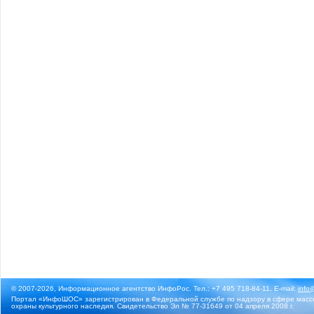
© 2007-2026, Информационное агентство ИнфоРос. Тел.: +7 495 718-84-11, E-mail:
info
Портал «ИнфоШОС» зарегистрирован в Федеральной службе по надзору в сфере массо
охраны культурного наследия. Свидетельство Эл № 77-31649 от 04 апреля 2008 г.