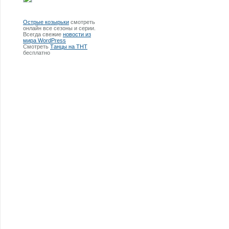
Острые козырьки
смотреть
онлайн все сезоны и серии.
Всегда свежие
новости из
мира WordPress
Смотреть
Танцы на ТНТ
бесплатно