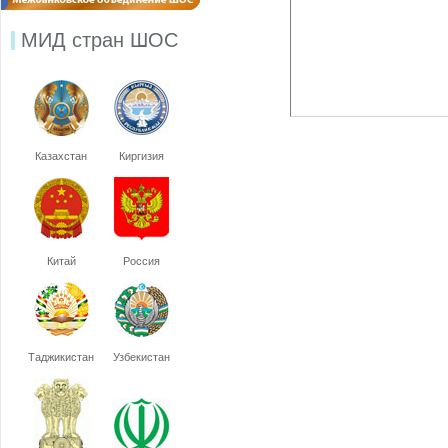
МИД стран ШОС
Казахстан
Киргизия
Китай
Россия
Таджикистан
Узбекистан