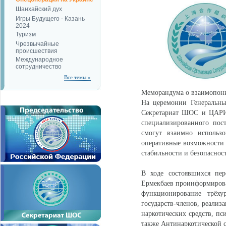
Шанхайский дух
Игры Будущего - Казань
2024
Туризм
Чрезвычайные
происшествия
Международное
сотрудничество
Все темы »
Меморандума о взаимопо
На церемонии Генеральны
Секретариат ШОС и ЦАРИК
специализированного пос
смогут взаимно использо
оперативные возможности в
стабильности и безопаснос
В ходе состоявшихся п
Ермекбаев проинформирова
функционирование трёхур
государств-членов, реализ
наркотических средств, пс
также Антинаркотической 