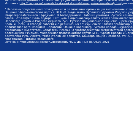
Чистопольский Джамаат, Рохнамо ба суи давлати исломи, Террористическое сообщест
Источник:
http://nac.gov.ru/terroristicheskie-i-ekstremistskie-organizacii-i-materialy.html
данные
* Перечень общественных объединений и религиозных организаций в отношении котор
Национал-большевистская партия, ВЕК РА, Рада земли Кубанской Духовно Родовой Де
Староверов-Инглингов, Нурджулар, К Богодержавию, Таблиги Джамаат, Русское наци
славян, Ат-Такфир Валь-Хиджра, Пит Буль, Национал-социалистическая рабочая парт
Череповца, Духовно-Родовая Держава Русь, Русское национальное единство, Древнер
Кровь и Честь, О свободе совести и о религиозных объединениях, Омская организаци
религиозная организация п. Боровский, Община Коренного Русского народа Щелковског
организация «Братство», Свидетели Иеговы, О противодействии экстремистской деяте
болельщиков «Фирма», Молодежная правозащитная группа МПГ, Курсом Правды и Единен
республика Русь, Арестантское уголовное единство, Башкорт, Нация и свобода, W.H.С
прав граждан, Штабы Навального
Источник:
https://minjust.gov.ru/ru/documents/7822/
данные на
06.08.2021