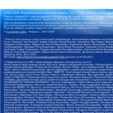
© 2007-2026, Информационное агентство ИнфоРос. Тел.: +7 495 718-84-11, E-mail:
info
Портал «ИнфоШОС» зарегистрирован в Федеральной службе по надзору в сфере массо
охраны культурного наследия. Свидетельство Эл № 77-31649 от 04 апреля 2008 г.
При цитировании и перепечатке материалов ссылка на портал «ИнфоШОС» обязательн
Для использования материалов в печатных изданиях необходимо письменное согласие
Если вы увидели ошибку, выделите ее мышкой и нажмите клавиши Ctrl+Enter
©
Создание сайта
- Инфорос, 2007-2026
* Реестр иностранных средств массовой информации, выполняющих функции иностранн
Голос Америки, Idel.Реалии, Кавказ.Реалии, Крым.Реалии, Телеканал Настоящее Время
Людмила Алексеевна, Маркелов Сергей Евгеньевич, Камалягин Денис Николаевич, Апах
Александрович, Маняхин Петр Борисович, Ярош Юлия Петровна, Чуракова Ольга Влади
Гройсман Софья Романовна, Рождественский Илья Дмитриевич, Апухтина Юлия Владимир
Шмагун Олеся Валентиновна, Мароховская Алеся Алексеевна, Долинина Ирина Никола
редактор 2021, Вега 2021
Источник:
https://minjust.gov.ru/ru/documents/7755/
данные на
03.09.2021
* Сведения реестра НКО, выполняющих функции иностранного агента:
Фонд защиты прав граждан Штаб, Институт права и публичной политики, Лаборатория
Гуманитарное действие, Открытый Петербург, Феникс ПЛЮС, Лига Избирателей, Правов
Крест, Центр Хасдей Ерушалаим, Центр поддержки и содействия развитию средств мас
информационных инициатив Действие, ВМЕСТЕ, Благотворительный фонд охраны здоров
Так, центр Сова, центр Анна, Проект Апрель, Самарская губерния, Эра здоровья, пр
защиты СИБАЛЬТ, Уральская правозащитная группа, Женщины Евразии, Рязанский Мемо
человека, Дальневосточный центр развития гражданских инициатив и социального пар
АКАДЕМИЯ ПО ПРАВАМ ЧЕЛОВЕКА, Частное учреждение Совета Министров северных стр
Массовой Информации, Институт развития прессы - Сибирь, Фонд поддержки свободы 
агентство МЕМО. РУ, Институт региональной прессы, Институт Развития Свободы Инф
Борисовна, Таранова Юлия Николаевна, Туровский Александр Алексеевич, Васильева 
Сергей Георгиевич, Пивоваров Андрей Сергеевич, Писемский Евгений Александрович,
Викторович, Шарипков Олег Викторович, Мальсагов Муса Асланович, Мошель Ирина Ар
Александровна, Исламов Тимур Рифгатович, Романова Ольга Евгеньевна, Щаров Серг
Паутов Юрий Анатольевич, Верховский Александр Маркович, Пислакова-Паркер Марина
Рачинский Ян Збигневич, Жемкова Елена Борисовна, Гудков Лев Дмитриевич, Иллари
Николай Алексеевич, Блинушов Андрей Юрьевич, Мосин Алексей Геннадьевич, Гефтер
Владимировна, Баженова Светлана Куприяновна, Исаев Сергей Владимирович, Максим
Буртина Елена Юрьевна, Гендель Людмила Залмановна, Кокорина Екатерина Алексеев
Подузов Сергей Васильевич, Протасова Ирина Вячеславовна, Литинский Леонид Борис