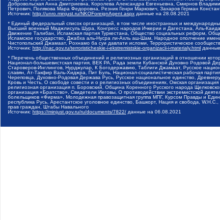
Добровольская Анна Дмитриевна, Королева Александра Евгеньевна, Смирнов Владими
Петрович, Полякова Мара Федоровна, Резник Генри Маркович, Захаров Герман Конста
Источник:
http://unro.minjust.ru/NKOForeignAgent.aspx
данные на
28.08.2021
* Единый федеральный список организаций, в том числе иностранных и международны
Высший военный Маджлисуль Шура, Конгресс народов Ичкерии и Дагестана, Аль-Каида, 
Движение Талибан, Исламская партия Туркестана, Общество социальных реформ, Общес
Исламское государство, Джабха аль-Нусра ли-Ахль аш-Шам, Народное ополчение имен
Чистопольский Джамаат, Рохнамо ба суи давлати исломи, Террористическое сообщест
Источник:
http://nac.gov.ru/terroristicheskie-i-ekstremistskie-organizacii-i-materialy.html
данные
* Перечень общественных объединений и религиозных организаций в отношении котор
Национал-большевистская партия, ВЕК РА, Рада земли Кубанской Духовно Родовой Де
Староверов-Инглингов, Нурджулар, К Богодержавию, Таблиги Джамаат, Русское наци
славян, Ат-Такфир Валь-Хиджра, Пит Буль, Национал-социалистическая рабочая парт
Череповца, Духовно-Родовая Держава Русь, Русское национальное единство, Древнер
Кровь и Честь, О свободе совести и о религиозных объединениях, Омская организаци
религиозная организация п. Боровский, Община Коренного Русского народа Щелковског
организация «Братство», Свидетели Иеговы, О противодействии экстремистской деяте
болельщиков «Фирма», Молодежная правозащитная группа МПГ, Курсом Правды и Единен
республика Русь, Арестантское уголовное единство, Башкорт, Нация и свобода, W.H.С
прав граждан, Штабы Навального
Источник:
https://minjust.gov.ru/ru/documents/7822/
данные на
06.08.2021