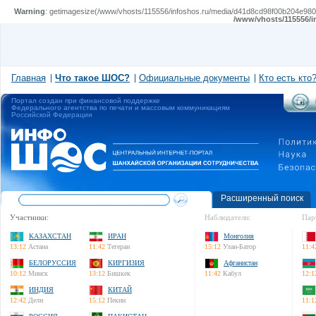
Warning
: getimagesize(/www/vhosts/115556/infoshos.ru/media/d41d8cd98f00b204e980099
/www/vhosts/115556/i
Главная
Что такое ШОС?
Официальные документы
Кто есть кто
Портал создан при финансовой поддержке
Федерального агентства по печати и массовым коммуникациям
Российской Федерации
Расширенный поиск
Участники:
Наблюдатели:
Пар
КАЗАХСТАН
ИРАН
Монголия
13:12
Астана
11:42
Тегеран
15:12
Улан-Батор
11:4
БЕЛОРУССИЯ
КИРГИЗИЯ
Афганистан
10:12
Минск
13:12
Бишкек
11:42
Кабул
12:1
ИНДИЯ
КИТАЙ
12:42
Дели
15:12
Пекин
11:1