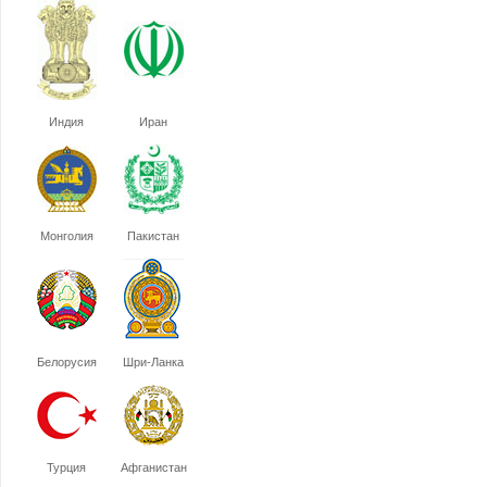
Индия
Иран
Монголия
Пакистан
Белорусия
Шри-Ланка
Турция
Афганистан