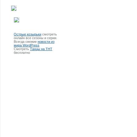
Острые козырьки
смотреть
онлайн все сезоны и серии.
Всегда свежие
новости из
мира WordPress
Смотреть
Танцы на ТНТ
бесплатно