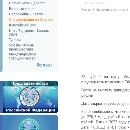
Политический диалог
21.04.2023 12:33
Военные учения
Россия
Экономика и Бизнес
Неспокойный Кавказ
Спецоперация на Украине
Шанхайский дух
Игры Будущего - Казань
2024
Туризм
Чрезвычайные
происшествия
Международное
сотрудничество
Все темы »
25 рублей на одну обы
председатель правления Сб
Всего на выплату дивиденд
рублей.
Дата закрытия реестра для 
Ранее сообщалось, что чи
до 270,5 млрд рублей по 
рублей. Банк в 2022 году
с
даты (СПОД) в 4,1 раза -