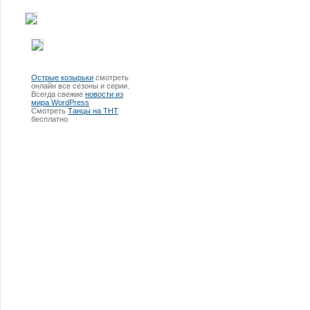
Острые козырьки
смотреть
онлайн все сезоны и серии.
Всегда свежие
новости из
мира WordPress
Смотреть
Танцы на ТНТ
бесплатно