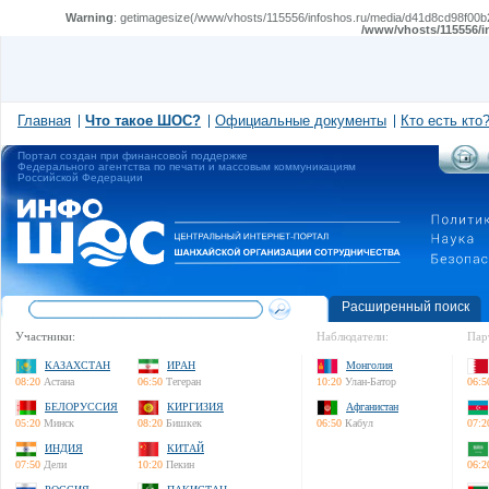
Warning
: getimagesize(/www/vhosts/115556/infoshos.ru/media/d41d8cd98f00b20
/www/vhosts/115556/i
Главная
Что такое ШОС?
Официальные документы
Кто есть кто
Портал создан при финансовой поддержке
Федерального агентства по печати и массовым коммуникациям
Российской Федерации
Расширенный поиск
Участники:
Наблюдатели:
Пар
КАЗАХСТАН
ИРАН
Монголия
08:20
Астана
06:50
Тегеран
10:20
Улан-Батор
06:5
БЕЛОРУССИЯ
КИРГИЗИЯ
Афганистан
05:20
Минск
08:20
Бишкек
06:50
Кабул
07:2
ИНДИЯ
КИТАЙ
07:50
Дели
10:20
Пекин
06:2