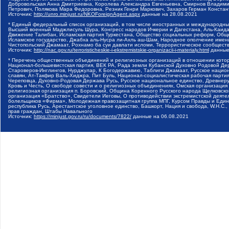
Добровольская Анна Дмитриевна, Королева Александра Евгеньевна, Смирнов Владими
Петрович, Полякова Мара Федоровна, Резник Генри Маркович, Захаров Герман Конста
Источник:
http://unro.minjust.ru/NKOForeignAgent.aspx
данные на
28.08.2021
* Единый федеральный список организаций, в том числе иностранных и международны
Высший военный Маджлисуль Шура, Конгресс народов Ичкерии и Дагестана, Аль-Каида, 
Движение Талибан, Исламская партия Туркестана, Общество социальных реформ, Общес
Исламское государство, Джабха аль-Нусра ли-Ахль аш-Шам, Народное ополчение имен
Чистопольский Джамаат, Рохнамо ба суи давлати исломи, Террористическое сообщест
Источник:
http://nac.gov.ru/terroristicheskie-i-ekstremistskie-organizacii-i-materialy.html
данные
* Перечень общественных объединений и религиозных организаций в отношении котор
Национал-большевистская партия, ВЕК РА, Рада земли Кубанской Духовно Родовой Де
Староверов-Инглингов, Нурджулар, К Богодержавию, Таблиги Джамаат, Русское наци
славян, Ат-Такфир Валь-Хиджра, Пит Буль, Национал-социалистическая рабочая парт
Череповца, Духовно-Родовая Держава Русь, Русское национальное единство, Древнер
Кровь и Честь, О свободе совести и о религиозных объединениях, Омская организаци
религиозная организация п. Боровский, Община Коренного Русского народа Щелковског
организация «Братство», Свидетели Иеговы, О противодействии экстремистской деяте
болельщиков «Фирма», Молодежная правозащитная группа МПГ, Курсом Правды и Единен
республика Русь, Арестантское уголовное единство, Башкорт, Нация и свобода, W.H.С
прав граждан, Штабы Навального
Источник:
https://minjust.gov.ru/ru/documents/7822/
данные на
06.08.2021