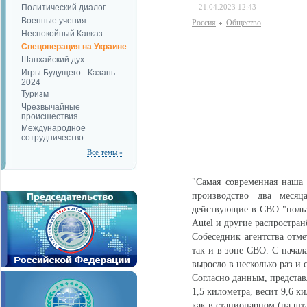
Политический диалог
21.04.2023 12:43
Военные учения
Россия
Общество
Неспокойный Кавказ
Спецоперация на Украине
Шанхайский дух
Игры Будущего - Казань
2024
Туризм
Чрезвычайные
происшествия
Международное
сотрудничество
Все темы »
"Самая современная наша 
производство два меся
действующие в СВО "польз
Autel и другие распростран
Собеседник агентства отме
так и в зоне СВО. С нача
выросло в несколько раз и 
Согласно данным, представ
1,5 километра, весит 9,6 к
как в стационарном (на шта