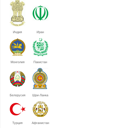
Индия
Иран
Монголия
Пакистан
Белорусия
Шри-Ланка
Турция
Афганистан