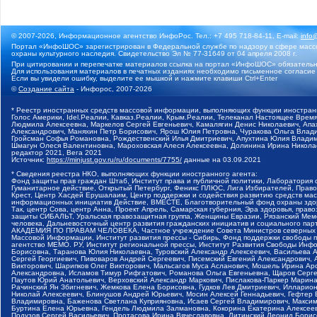
© 2007-2026, Информационное агентство ИнфоРос. Тел.: +7 495 718-84-11, E-mail:
info
Портал «ИнфоШОС» зарегистрирован в Федеральной службе по надзору в сфере массо
охраны культурного наследия. Свидетельство Эл № 77-31649 от 04 апреля 2008 г.
При цитировании и перепечатке материалов ссылка на портал «ИнфоШОС» обязательн
Для использования материалов в печатных изданиях необходимо письменное согласие
Если вы увидели ошибку, выделите ее мышкой и нажмите клавиши Ctrl+Enter
©
Создание сайта
- Инфорос, 2007-2026
* Реестр иностранных средств массовой информации, выполняющих функции иностранн
Голос Америки, Idel.Реалии, Кавказ.Реалии, Крым.Реалии, Телеканал Настоящее Время
Людмила Алексеевна, Маркелов Сергей Евгеньевич, Камалягин Денис Николаевич, Апах
Александрович, Маняхин Петр Борисович, Ярош Юлия Петровна, Чуракова Ольга Влади
Гройсман Софья Романовна, Рождественский Илья Дмитриевич, Апухтина Юлия Владимир
Шмагун Олеся Валентиновна, Мароховская Алеся Алексеевна, Долинина Ирина Никола
редактор 2021, Вега 2021
Источник:
https://minjust.gov.ru/ru/documents/7755/
данные на
03.09.2021
* Сведения реестра НКО, выполняющих функции иностранного агента:
Фонд защиты прав граждан Штаб, Институт права и публичной политики, Лаборатория
Гуманитарное действие, Открытый Петербург, Феникс ПЛЮС, Лига Избирателей, Правов
Крест, Центр Хасдей Ерушалаим, Центр поддержки и содействия развитию средств мас
информационных инициатив Действие, ВМЕСТЕ, Благотворительный фонд охраны здоров
Так, центр Сова, центр Анна, Проект Апрель, Самарская губерния, Эра здоровья, пр
защиты СИБАЛЬТ, Уральская правозащитная группа, Женщины Евразии, Рязанский Мемо
человека, Дальневосточный центр развития гражданских инициатив и социального пар
АКАДЕМИЯ ПО ПРАВАМ ЧЕЛОВЕКА, Частное учреждение Совета Министров северных стр
Массовой Информации, Институт развития прессы - Сибирь, Фонд поддержки свободы 
агентство МЕМО. РУ, Институт региональной прессы, Институт Развития Свободы Инф
Борисовна, Таранова Юлия Николаевна, Туровский Александр Алексеевич, Васильева 
Сергей Георгиевич, Пивоваров Андрей Сергеевич, Писемский Евгений Александрович,
Викторович, Шарипков Олег Викторович, Мальсагов Муса Асланович, Мошель Ирина Ар
Александровна, Исламов Тимур Рифгатович, Романова Ольга Евгеньевна, Щаров Серг
Паутов Юрий Анатольевич, Верховский Александр Маркович, Пислакова-Паркер Марина
Рачинский Ян Збигневич, Жемкова Елена Борисовна, Гудков Лев Дмитриевич, Иллари
Николай Алексеевич, Блинушов Андрей Юрьевич, Мосин Алексей Геннадьевич, Гефтер
Владимировна, Баженова Светлана Куприяновна, Исаев Сергей Владимирович, Максим
Буртина Елена Юрьевна, Гендель Людмила Залмановна, Кокорина Екатерина Алексеев
Подузов Сергей Васильевич, Протасова Ирина Вячеславовна, Литинский Леонид Борис