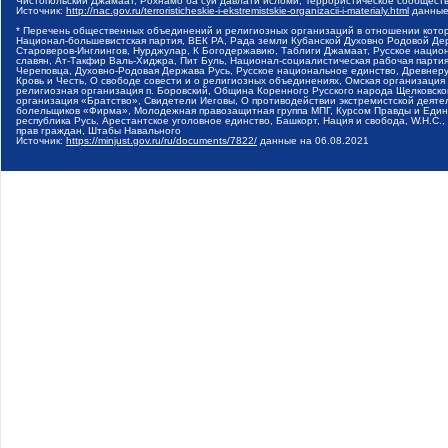
Чистопольский Джамаат, Рохнамо ба суи давлати исломи, Террористическое сообщест
Источник:
http://nac.gov.ru/terroristicheskie-i-ekstremistskie-organizacii-i-materialy.html
данные
* Перечень общественных объединений и религиозных организаций в отношении котор
Национал-большевистская партия, ВЕК РА, Рада земли Кубанской Духовно Родовой Де
Староверов-Инглингов, Нурджулар, К Богодержавию, Таблиги Джамаат, Русское наци
славян, Ат-Такфир Валь-Хиджра, Пит Буль, Национал-социалистическая рабочая парт
Череповца, Духовно-Родовая Держава Русь, Русское национальное единство, Древнер
Кровь и Честь, О свободе совести и о религиозных объединениях, Омская организаци
религиозная организация п. Боровский, Община Коренного Русского народа Щелковског
организация «Братство», Свидетели Иеговы, О противодействии экстремистской деяте
болельщиков «Фирма», Молодежная правозащитная группа МПГ, Курсом Правды и Единен
республика Русь, Арестантское уголовное единство, Башкорт, Нация и свобода, W.H.С
прав граждан, Штабы Навального
Источник:
https://minjust.gov.ru/ru/documents/7822/
данные на
06.08.2021