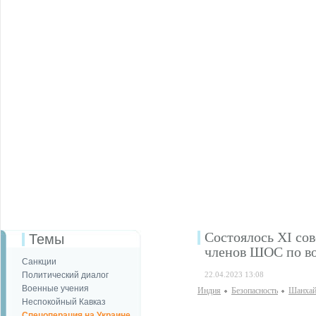
Состоялось XI сов
Темы
членов ШОС по в
Санкции
Политический диалог
22.04.2023 13:08
Военные учения
Индия
Безопаcность
Шанхай
Неспокойный Кавказ
Спецоперация на Украине