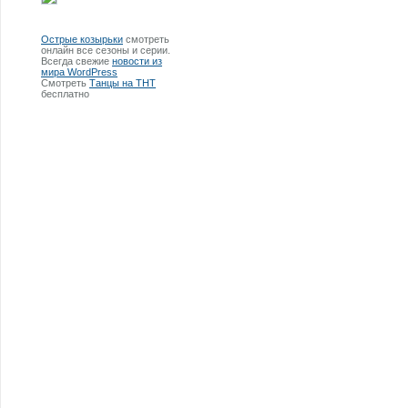
Острые козырьки
смотреть
онлайн все сезоны и серии.
Всегда свежие
новости из
мира WordPress
Смотреть
Танцы на ТНТ
бесплатно