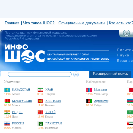
Главная
Что такое ШОС?
Официальные документы
Кто есть кто
Портал создан при финансовой поддержке
Федерального агентства по печати и массовым коммуникациям
Российской Федерации
Расширенный поиск
Участники:
Наблюдатели:
Пар
КАЗАХСТАН
ИРАН
Монголия
11:06
Астана
09:36
Тегеран
13:06
Улан-Батор
09:3
БЕЛОРУССИЯ
КИРГИЗИЯ
Афганистан
08:06
Минск
11:06
Бишкек
09:36
Кабул
10:0
ИНДИЯ
КИТАЙ
10:36
Дели
13:06
Пекин
09:0
РОССИЯ
ПАКИСТАН
09:06
Москва
10:06
Исламабад
09:0