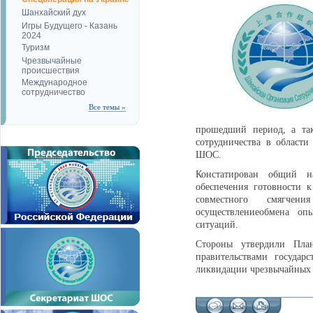
Шанхайский дух
Игры Будущего - Казань
2024
Туризм
Чрезвычайные
происшествия
Международное
сотрудничество
Все темы »
прошедший период, а так
сотрудничества в област
ШОС.
Констатирован общий н
обеспечения готовности 
совместного смягчен
осуществлениеобмена о
ситуаций.
Стороны утвердили Пла
правительствами госуда
ликвидации чрезвычайных с