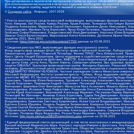
При цитировании и перепечатке материалов ссылка на портал «ИнфоШОС» обязательн
Для использования материалов в печатных изданиях необходимо письменное согласие
Если вы увидели ошибку, выделите ее мышкой и нажмите клавиши Ctrl+Enter
©
Создание сайта
- Инфорос, 2007-2026
* Реестр иностранных средств массовой информации, выполняющих функции иностранн
Голос Америки, Idel.Реалии, Кавказ.Реалии, Крым.Реалии, Телеканал Настоящее Время
Людмила Алексеевна, Маркелов Сергей Евгеньевич, Камалягин Денис Николаевич, Апах
Александрович, Маняхин Петр Борисович, Ярош Юлия Петровна, Чуракова Ольга Влади
Гройсман Софья Романовна, Рождественский Илья Дмитриевич, Апухтина Юлия Владимир
Шмагун Олеся Валентиновна, Мароховская Алеся Алексеевна, Долинина Ирина Никола
редактор 2021, Вега 2021
Источник:
https://minjust.gov.ru/ru/documents/7755/
данные на
03.09.2021
* Сведения реестра НКО, выполняющих функции иностранного агента:
Фонд защиты прав граждан Штаб, Институт права и публичной политики, Лаборатория
Гуманитарное действие, Открытый Петербург, Феникс ПЛЮС, Лига Избирателей, Правов
Крест, Центр Хасдей Ерушалаим, Центр поддержки и содействия развитию средств мас
информационных инициатив Действие, ВМЕСТЕ, Благотворительный фонд охраны здоров
Так, центр Сова, центр Анна, Проект Апрель, Самарская губерния, Эра здоровья, пр
защиты СИБАЛЬТ, Уральская правозащитная группа, Женщины Евразии, Рязанский Мемо
человека, Дальневосточный центр развития гражданских инициатив и социального пар
АКАДЕМИЯ ПО ПРАВАМ ЧЕЛОВЕКА, Частное учреждение Совета Министров северных стр
Массовой Информации, Институт развития прессы - Сибирь, Фонд поддержки свободы 
агентство МЕМО. РУ, Институт региональной прессы, Институт Развития Свободы Инф
Борисовна, Таранова Юлия Николаевна, Туровский Александр Алексеевич, Васильева 
Сергей Георгиевич, Пивоваров Андрей Сергеевич, Писемский Евгений Александрович,
Викторович, Шарипков Олег Викторович, Мальсагов Муса Асланович, Мошель Ирина Ар
Александровна, Исламов Тимур Рифгатович, Романова Ольга Евгеньевна, Щаров Серг
Паутов Юрий Анатольевич, Верховский Александр Маркович, Пислакова-Паркер Марина
Рачинский Ян Збигневич, Жемкова Елена Борисовна, Гудков Лев Дмитриевич, Иллари
Николай Алексеевич, Блинушов Андрей Юрьевич, Мосин Алексей Геннадьевич, Гефтер
Владимировна, Баженова Светлана Куприяновна, Исаев Сергей Владимирович, Максим
Буртина Елена Юрьевна, Гендель Людмила Залмановна, Кокорина Екатерина Алексеев
Подузов Сергей Васильевич, Протасова Ирина Вячеславовна, Литинский Леонид Борис
Добровольская Анна Дмитриевна, Королева Александра Евгеньевна, Смирнов Владими
Петрович, Полякова Мара Федоровна, Резник Генри Маркович, Захаров Герман Конста
Источник:
http://unro.minjust.ru/NKOForeignAgent.aspx
данные на
28.08.2021
* Единый федеральный список организаций, в том числе иностранных и международны
Высший военный Маджлисуль Шура, Конгресс народов Ичкерии и Дагестана, Аль-Каида, 
Движение Талибан, Исламская партия Туркестана, Общество социальных реформ, Общес
Исламское государство, Джабха аль-Нусра ли-Ахль аш-Шам, Народное ополчение имен