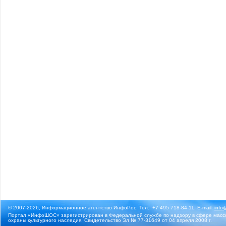
© 2007-2026, Информационное агентство ИнфоРос. Тел.: +7 495 718-84-11, E-mail:
info
Портал «ИнфоШОС» зарегистрирован в Федеральной службе по надзору в сфере массо
охраны культурного наследия. Свидетельство Эл № 77-31649 от 04 апреля 2008 г.