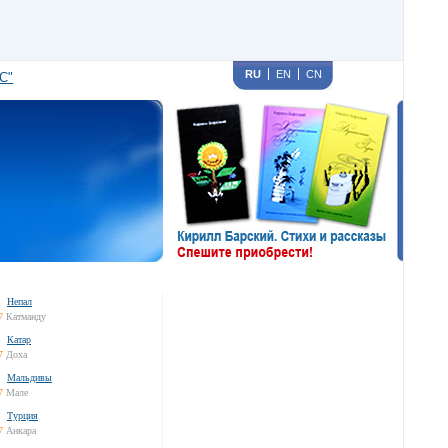
RU
EN
CN
С"
Непал
7
Катманду
Катар
7
Доха
Мальдивы
7
Мале
Турция
7
Анкара