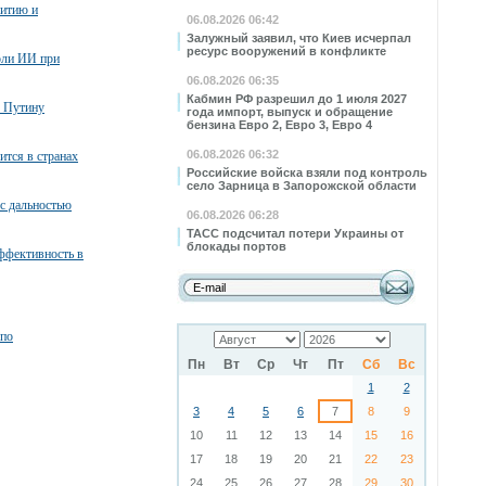
витию и
06.08.2026 06:42
Залужный заявил, что Киев исчерпал
ресурс вооружений в конфликте
оли ИИ при
06.08.2026 06:35
Кабмин РФ разрешил до 1 июля 2027
. Путину
года импорт, выпуск и обращение
бензина Евро 2, Евро 3, Евро 4
06.08.2026 06:32
ится в странах
Российские войска взяли под контроль
село Зарница в Запорожской области
с дальностью
06.08.2026 06:28
ТАСС подсчитал потери Украины от
блокады портов
ффективность в
по
Пн
Вт
Ср
Чт
Пт
Сб
Вс
1
2
3
4
5
6
7
8
9
10
11
12
13
14
15
16
17
18
19
20
21
22
23
24
25
26
27
28
29
30