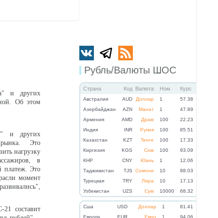
Рубль/Валюты ШОС
Страна
Код
Валюта
Ном.
Курс
а" и других
Австралия
AUD
Доллар
1
57.38
ной. Об этом
Азербайджан
AZN
Манат
1
47.89
Армения
AMD
Драм
100
22.23
Индия
INR
Рупия
100
85.51
а" и других
Казахстан
KZT
Тенге
100
17.33
 рынка. Это
Киргизия
KGS
Сом
100
93.09
зить нагрузку
ассажиров, в
КНР
CNY
Юань
1
12.06
й платеж. Это
Таджикистан
TJS
Сомони
10
88.03
трасли момент
Турецкая
TRY
Лира
10
17.13
развивались",
Узбекистан
UZS
Сум
10000
68.32
Cша
USD
Доллар
1
81.41
-21 составит
рд рублей", -
Eвропа
EUR
Евро
1
94.06