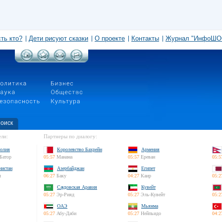
сть кто?
Дети рисуют сказки
О проекте
Контакты
Журнал "ИнфоШО
оиск
ли:
Партнеры по диалогу:
олия
Королевство Бахрейн
Армения
Батор
05:57
Манама
05:57
Ереван
05:5
нистан
Азербайджан
Египет
л
06:27
Баку
04:27
Каир
05:2
Саудовская Аравия
Кувейт
05:27
Эр-Рияд
05:27
Эль-Кувейт
05:2
ОАЭ
Мьянма
05:27
Абу-Даби
05:27
Нейпьидо
04:2