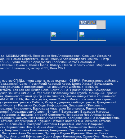
обода, MEDIUM-ORIENT, Пономарев Лев Александрович, Савицкая Людмила
Баданин Роман Сергеевич, Гликин Максим Александрович, Маняхин Петр
er SIA, Рубин Михаил Аркадьевич, Гройсман Софья Романовна,
Степан Юрьевич, Istories fonds, Шмагун Олеся Валентиновна, Мароховская
нолит, Главный редактор 2021, Вега 2021
Мы против СПИДа, Фонд защиты прав граждан, СВЕЧА, Гуманитарное действие,
 Гражданский Союз, Российский Красный Крест, Центр Хасдей Ерушалаим,
 Центр социально-информационных инициатив Действие, ВМЕСТЕ,
айга, Так-Так-Так, центр Сова, центр Анна, Проект Апрель, Самарская
Центр защиты СИБАЛЬТ, Уральская правозащитная группа, Женщины Евразии,
ка, Дальневосточный центр развития гражданских инициатив и социального
АВАМ ЧЕЛОВЕКА, Частное учреждение Совета Министров северных стран,
т развития прессы - Сибирь, Фонд поддержки свободы прессы, Гражданский
ы, Институт Развития Свободы Информации, Экозащита!-Женсовет,
ександр Алексеевич, Васильева Анастасия Евгеньевна, Ривина Анна
вгений Александрович, Аверин Виталий Евгеньевич, Барахоев Магомед
на Ароновна, Шведов Григорий Сергеевич, Пономарев Лев Александрович,
ксадрович, Цирульников Борис Альбертович, Халидова Марина Владимировна,
 Татьяна Владимировна, Чуркина Наталья Валерьевна, Акимова Татьяна
 Анна Васильевна, Захарова Светлана Сергеевна, Аверин Владимир
ксей Кириллович, Флиге Ирина Анатольевна, Мельникова Валентина
, Голубева Елена Николаевна, Ганнушкина Светлана Алексеевна, Закс
, Пастухова Анна Яковлевна, Прохоров Вадим Юрьевич, Шахова Елена
 Шабад Анатолий Ефимович, Сухих Дарья Николаевна, Орлов Олег Петрович,