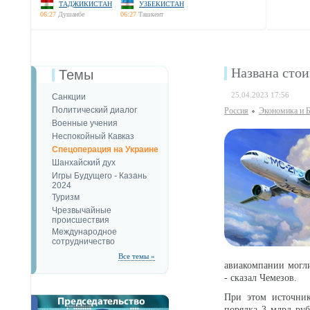
ТАДЖИКИСТАН
УЗБЕКИСТАН
06:27
Душанбе
06:27
Ташкент
Названа стои
Темы
25.04.2023 17:56
Санкции
Политический диалог
Россия
Экономика и Б
Военные учения
Неспокойный Кавказ
Спецоперация на Украине
Шанхайский дух
Игры Будущего - Казань
2024
Туризм
Чрезвычайные
происшествия
Международное
сотрудничество
Все темы »
авиакомпании могли
- сказал Чемезов.
При этом источник
порядка 3 млрд руб