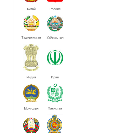
Китай
Россия
Таджикистан
Узбекистан
Индия
Иран
Монголия
Пакистан