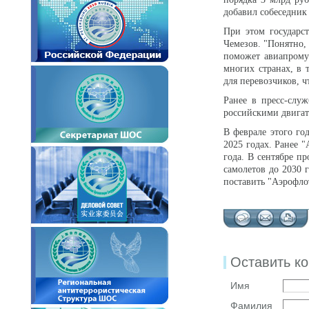
добавил собеседник
При этом государс
Чемезов. "Понятно, 
поможет авиапрому
многих странах, в 
для перевозчиков, ч
Ранее в пресс-слу
российскими двигате
В феврале этого го
2025 годах. Ранее 
года. В сентябре п
самолетов до 2030 г
поставить "Аэрофло
Оставить к
Имя
Фамилия