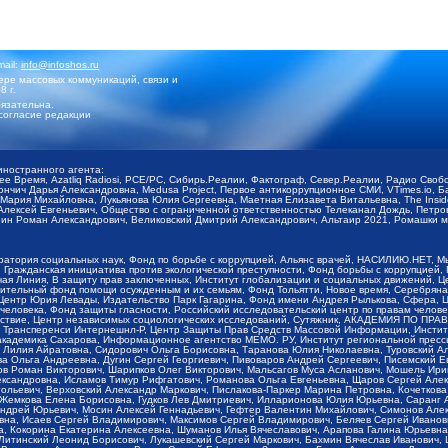
mail:
info@infoshos.ru
ре массовых коммуникаций, связи и
8 г.
язательна.
согласие редакции
иностранного агента:
щее Время, Azatliq Radiosi, PCE/PC, Сибирь.Реалии, Фактограф, Север.Реалии, Радио Св
ончич Дарья Александровна, Medusa Project, Первое антикоррупционное СМИ, VTimes.io, 
ария Михайловна, Лукьянова Юлия Сергеевна, Маетная Елизавета Витальевна, The Insid
ексей Евгеньевич, Общество с ограниченной ответственностью Телеканал Дождь, Петров 
н Роман Александрович, Великовский Дмитрий Александрович, Альтаир 2021, Ромашки мо
оратория социальных наук, Фонд по борьбе с коррупцией, Альянс врачей, НАСИЛИЮ.НЕТ, 
Гражданская инициатива против экологической преступности, Фонд борьбы с коррупцией,
чая Линия, В защиту прав заключенных, Институт глобализации и социальных движений,
тельный фонд помощи осужденным и их семьям, Фонд Тольятти, Новое время, Серебряная т
Центр Юрия Левады, Издательство Парк Гагарина, Фонд имени Андрея Рылькова, Сфера, 
еловека, Фонд защиты гласности, Российский исследовательский центр по правам челове
йствие, Центр независимых социологических исследований, Сутяжник, АКАДЕМИЯ ПО ПР
р Трансперенси Интернешнл-Р, Центр Защиты Прав Средств Массовой Информации, Институ
 академика Сахарова, Информационное агентство МЕМО. РУ, Институт региональной пресс
Лилия Айратовна, Сидорович Ольга Борисовна, Таранова Юлия Николаевна, Туровский Ал
а Ольга Андреевна, Дугин Сергей Георгиевич, Пивоваров Андрей Сергеевич, Писемский Е
в Роман Викторович, Шарипков Олег Викторович, Мальсагов Муса Асланович, Мошель Ири
ександровна, Исламов Тимур Рифгатович, Романова Ольга Евгеньевна, Щаров Сергей Але
льевич, Верховский Александр Маркович, Пислакова-Паркер Марина Петровна, Кочеткова
, Жемкова Елена Борисовна, Гудков Лев Дмитриевич, Илларионова Юлия Юрьевна, Саранг
Андрей Юрьевич, Мосин Алексей Геннадьевич, Гефтер Валентин Михайлович, Симонов Але
а, Исаев Сергей Владимирович, Максимов Сергей Владимирович, Беляев Сергей Иванович
 Кокорина Екатерина Алексеевна, Шуманов Илья Вячеславович, Арапова Галина Юрьевна
Литинский Леонид Борисович, Лукашевский Сергей Маркович, Бахмин Вячеслав Иванович,