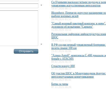
Си Цзиньпин высказал четыре подхода к раз
*
управлению искусственным интеллектом
19.07.2026 06:12
Bloomberg: Пентагон допустил расширение р
выборе военных целей
26.06.2026 03:53
"Самый мощный ракетный комплекс в мире"
доложили об испытании "Сармата"
12.05.2026 18:54
Региональная цифровая инфраструктура появ
ШОС
28.04.2026 05:56
*
В РФ создан первый управляемый боеприпас 
полета свыше 100 км
25.02.2026 06:06
"Алмаз-Антей": комплексы С-400 доказали э
борьбе с ATACMS
09.02.2026 06:19
Страсти вокруг ИИ
27.11.2025 06:27
Об участии ШОС в Международном форуме 
интеллектуальным коммуникациям
10.11.2025 06:41
Битва за чипы
07.11.2025 06:26