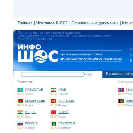
Главная
Что такое ШОС?
Официальные документы
Кто е
Портал создан при финансовой поддержке
Федерального агентства по печати и массовым коммуникациям
Российской Федерации
Расширенный п
Участники:
Наблюдате
КАЗАХСТАН
ИРАН
Монг
07:27
Астана
05:57
Тегеран
09:27
Улан-
БЕЛОРУССИЯ
КИРГИЗИЯ
Афга
04:27
Минск
07:27
Бишкек
05:57
Кабу
ИНДИЯ
КИТАЙ
06:57
Дели
09:27
Пекин
РОССИЯ
ПАКИСТАН
05:27
Москва
06:27
Исламабад