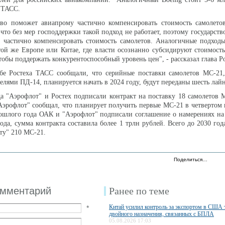
 ТАСС.
тво поможет авиапрому частично компенсировать стоимость самолетов
что без мер господдержки такой подход не работает, поэтому государство
 частично компенсировать стоимость самолетов. Аналогичные подходы
той же Европе или Китае, где власти осознанно субсидируют стоимост
тобы поддержать конкурентоспособный уровень цен", - рассказал глава Ро
жбе Ростеха ТАСС сообщали, что серийные поставки самолетов МС-21
лями ПД-14, планируется начать в 2024 году, будут переданы шесть лай
да "Аэрофлот" и Ростех подписали контракт на поставку 18 самолетов 
"Аэрофлот" сообщал, что планирует получить первые МС-21 в четвертом 
рошлого года ОАК и "Аэрофлот" подписали соглашение о намерениях на
ода, сумма контракта составила более 1 трлн рублей. Всего до 2030 год
ту" 210 МС-21.
Поделиться…
омментарий
Ранее по теме
Китай усилил контроль за экспортом в США 
*
двойного назначения, связанных с БПЛА
05.08.2026 17:03