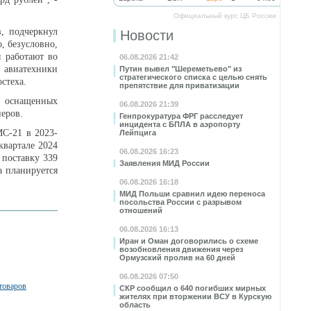
Официальный курс ЦБ России
, подчеркнул
Новости
, безусловно,
 работают во
06.08.2026 21:42
ь авиатехники
Путин вывел "Шереметьево" из
стратегического списка с целью снять
стеха.
препятствие для приватизации
, оснащенных
06.08.2026 21:39
неров.
Генпрокуратура ФРГ расследует
инцидента с БПЛА в аэропорту
МС-21 в 2023-
Лейпцига
квартале 2024
06.08.2026 16:23
 поставку 339
Заявления МИД России
а планируется
06.08.2026 16:18
МИД Польши сравнил идею переноса
посольства России с разрывом
отношений
06.08.2026 16:13
Иран и Оман договорились о схеме
возобновления движения через
Ормузский пролив на 60 дней
06.08.2026 07:50
товаров
СКР сообщил о 640 погибших мирных
жителях при вторжении ВСУ в Курскую
область