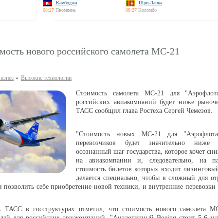
Камбоджа
Шри-Ланка
08:27
Пномпень
08:27
Коломбо
мость нового российского самолета МС-21
изнес
Высокие технологии
Стоимость самолета МС-21 для "Аэрофлот
российских авиакомпаний будет ниже рыноч
ТАСС сообщил глава Ростеха Сергей Чемезов.
"Стоимость новых МС-21 для "Аэрофлот
перевозчиков будет значительно ниже
осознанный шаг государства, которое хочет сни
на авиакомпании и, следовательно, на п
стоимость билетов которых входит лизинговы
делается специально, чтобы в сложный для о
 позволить себе приобретение новой техники, и внутренние перевозки 
 ТАСС в госструктурах отметил, что стоимость нового самолета МС
лей для российских авиакомпаний. "Аналогичный Boeing стоит 5-6 мл