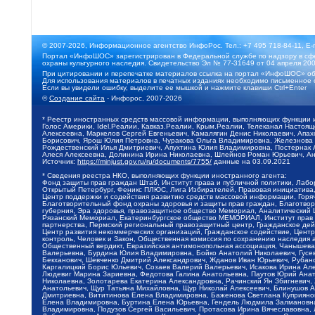
© 2007-2026, Информационное агентство ИнфоРос. Тел.: +7 495 718-84-11, E-
Портал «ИнфоШОС» зарегистрирован в Федеральной службе по надзору в сфе
охраны культурного наследия. Свидетельство Эл № 77-31649 от 04 апреля 200
При цитировании и перепечатке материалов ссылка на портал «ИнфоШОС» об
Для использования материалов в печатных изданиях необходимо письменное 
Если вы увидели ошибку, выделите ее мышкой и нажмите клавиши Ctrl+Enter
©
Создание сайта
- Инфорос, 2007-2026
* Реестр иностранных средств массовой информации, выполняющих функции 
Голос Америки, Idel.Реалии, Кавказ.Реалии, Крым.Реалии, Телеканал Настоя
Алексеевна, Маркелов Сергей Евгеньевич, Камалягин Денис Николаевич, Апах
Борисович, Ярош Юлия Петровна, Чуракова Ольга Владимировна, Железнова М
Рождественский Илья Дмитриевич, Апухтина Юлия Владимировна, Постернак Ал
Алеся Алексеевна, Долинина Ирина Николаевна, Шлейнов Роман Юрьевич, Ани
Источник:
https://minjust.gov.ru/ru/documents/7755/
данные на
03.09.2021
* Сведения реестра НКО, выполняющих функции иностранного агента:
Фонд защиты прав граждан Штаб, Институт права и публичной политики, Лаб
Открытый Петербург, Феникс ПЛЮС, Лига Избирателей, Правовая инициатива, 
Центр поддержки и содействия развитию средств массовой информации, Горя
Благотворительный фонд охраны здоровья и защиты прав граждан, Благотвори
губерния, Эра здоровья, правозащитное общество Мемориал, Аналитический 
Рязанский Мемориал, Екатеринбургское общество МЕМОРИАЛ, Институт прав ч
партнерства, Пермский региональный правозащитный центр, Гражданское де
Центр развития некоммерческих организаций, Гражданское содействие, Цент
контроль, Человек и Закон, Общественная комиссия по сохранению наследия
Общественный вердикт, Евразийская антимонопольная ассоциация, Чанышева 
Валерьевна, Бурдина Юлия Владимировна, Бойко Анатолий Николаевич, Гусев
Бекханович, Шевченко Дмитрий Александрович, Жданов Иван Юрьевич, Рубано
Каргалицкий Борис Юльевич, Созаев Валерий Валерьевич, Исакова Ирина Ал
Людевиг Марина Зариевна, Федотова Галина Анатольевна, Паутов Юрий Анато
Николаевна, Золотарева Екатерина Александровна, Рачинский Ян Збигневич
Анатольевич, Щур Татьяна Михайловна, Щур Николай Алексеевич, Блинушов 
Дмитриевна, Вититинова Елена Владимировна, Баженова Светлана Куприяновн
Елена Владимировна, Буртина Елена Юрьевна, Гендель Людмила Залмановна,
Владимировна, Подузов Сергей Васильевич, Протасова Ирина Вячеславовна, 