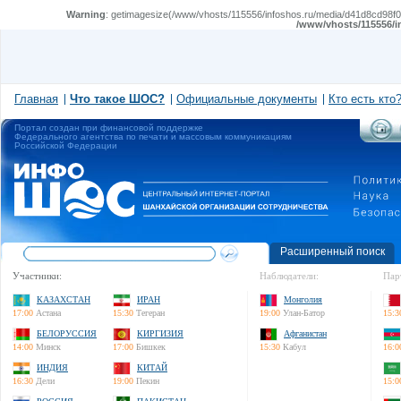
Warning
: getimagesize(/www/vhosts/115556/infoshos.ru/media/d41d8cd98f00b
/www/vhosts/115556/i
Главная
Что такое ШОС?
Официальные документы
Кто есть кто
Портал создан при финансовой поддержке
Федерального агентства по печати и массовым коммуникациям
Российской Федерации
Расширенный поиск
Участники:
Наблюдатели:
Пар
КАЗАХСТАН
ИРАН
Монголия
17:00
Астана
15:30
Тегеран
19:00
Улан-Батор
15:3
БЕЛОРУССИЯ
КИРГИЗИЯ
Афганистан
14:00
Минск
17:00
Бишкек
15:30
Кабул
16:0
ИНДИЯ
КИТАЙ
16:30
Дели
19:00
Пекин
15:0