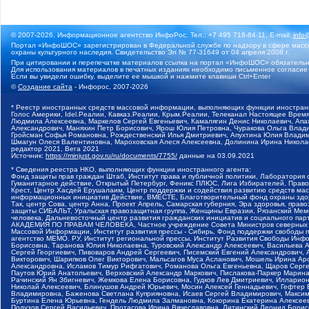
© 2007-2026, Информационное агентство ИнфоРос. Тел.: +7 495 718-84-11, E-mail:
info
Портал «ИнфоШОС» зарегистрирован в Федеральной службе по надзору в сфере массо
охраны культурного наследия. Свидетельство Эл № 77-31649 от 04 апреля 2008 г.
При цитировании и перепечатке материалов ссылка на портал «ИнфоШОС» обязательн
Для использования материалов в печатных изданиях необходимо письменное согласие
Если вы увидели ошибку, выделите ее мышкой и нажмите клавиши Ctrl+Enter
©
Создание сайта
- Инфорос, 2007-2026
* Реестр иностранных средств массовой информации, выполняющих функции иностранн
Голос Америки, Idel.Реалии, Кавказ.Реалии, Крым.Реалии, Телеканал Настоящее Время
Людмила Алексеевна, Маркелов Сергей Евгеньевич, Камалягин Денис Николаевич, Апах
Александрович, Маняхин Петр Борисович, Ярош Юлия Петровна, Чуракова Ольга Влади
Гройсман Софья Романовна, Рождественский Илья Дмитриевич, Апухтина Юлия Владимир
Шмагун Олеся Валентиновна, Мароховская Алеся Алексеевна, Долинина Ирина Никола
редактор 2021, Вега 2021
Источник:
https://minjust.gov.ru/ru/documents/7755/
данные на
03.09.2021
* Сведения реестра НКО, выполняющих функции иностранного агента:
Фонд защиты прав граждан Штаб, Институт права и публичной политики, Лаборатория
Гуманитарное действие, Открытый Петербург, Феникс ПЛЮС, Лига Избирателей, Правов
Крест, Центр Хасдей Ерушалаим, Центр поддержки и содействия развитию средств мас
информационных инициатив Действие, ВМЕСТЕ, Благотворительный фонд охраны здоров
Так, центр Сова, центр Анна, Проект Апрель, Самарская губерния, Эра здоровья, пр
защиты СИБАЛЬТ, Уральская правозащитная группа, Женщины Евразии, Рязанский Мемо
человека, Дальневосточный центр развития гражданских инициатив и социального пар
АКАДЕМИЯ ПО ПРАВАМ ЧЕЛОВЕКА, Частное учреждение Совета Министров северных стр
Массовой Информации, Институт развития прессы - Сибирь, Фонд поддержки свободы 
агентство МЕМО. РУ, Институт региональной прессы, Институт Развития Свободы Инф
Борисовна, Таранова Юлия Николаевна, Туровский Александр Алексеевич, Васильева 
Сергей Георгиевич, Пивоваров Андрей Сергеевич, Писемский Евгений Александрович,
Викторович, Шарипков Олег Викторович, Мальсагов Муса Асланович, Мошель Ирина Ар
Александровна, Исламов Тимур Рифгатович, Романова Ольга Евгеньевна, Щаров Серг
Паутов Юрий Анатольевич, Верховский Александр Маркович, Пислакова-Паркер Марина
Рачинский Ян Збигневич, Жемкова Елена Борисовна, Гудков Лев Дмитриевич, Иллари
Николай Алексеевич, Блинушов Андрей Юрьевич, Мосин Алексей Геннадьевич, Гефтер
Владимировна, Баженова Светлана Куприяновна, Исаев Сергей Владимирович, Максим
Буртина Елена Юрьевна, Гендель Людмила Залмановна, Кокорина Екатерина Алексеев
Подузов Сергей Васильевич, Протасова Ирина Вячеславовна, Литинский Леонид Борис