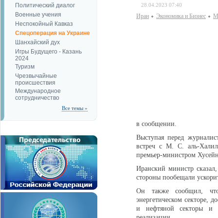
Политический диалог
28.04.2023 07:40
Военные учения
Иран
Экономика и Бизнес
М
Неспокойный Кавказ
Спецоперация на Украине
Шанхайский дух
Игры Будущего - Казань
2024
Туризм
Чрезвычайные
происшествия
Международное
сотрудничество
Все темы »
в сообщении.
Выступая перед журналис
встреч с М. С. аль-Хали
премьер-министром Хусей
Иранский министр сказал,
стороны пообещали ускори
Он также сообщил, что
энергетическом секторе, д
и нефтяной секторы и 
реализации.