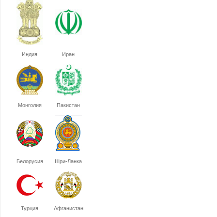
Индия
Иран
Монголия
Пакистан
Белорусия
Шри-Ланка
Турция
Афганистан