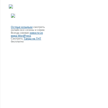
Острые козырьки
смотреть
онлайн все сезоны и серии.
Всегда свежие
новости из
мира WordPress
Смотреть
Танцы на ТНТ
бесплатно