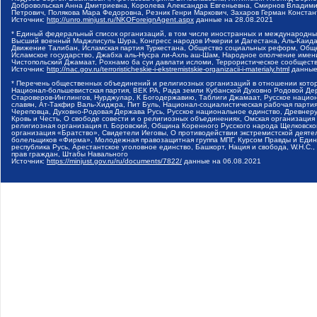
Добровольская Анна Дмитриевна, Королева Александра Евгеньевна, Смирнов Владими
Петрович, Полякова Мара Федоровна, Резник Генри Маркович, Захаров Герман Конста
Источник:
http://unro.minjust.ru/NKOForeignAgent.aspx
данные на
28.08.2021
* Единый федеральный список организаций, в том числе иностранных и международны
Высший военный Маджлисуль Шура, Конгресс народов Ичкерии и Дагестана, Аль-Каида, 
Движение Талибан, Исламская партия Туркестана, Общество социальных реформ, Общес
Исламское государство, Джабха аль-Нусра ли-Ахль аш-Шам, Народное ополчение имен
Чистопольский Джамаат, Рохнамо ба суи давлати исломи, Террористическое сообщест
Источник:
http://nac.gov.ru/terroristicheskie-i-ekstremistskie-organizacii-i-materialy.html
данные
* Перечень общественных объединений и религиозных организаций в отношении котор
Национал-большевистская партия, ВЕК РА, Рада земли Кубанской Духовно Родовой Де
Староверов-Инглингов, Нурджулар, К Богодержавию, Таблиги Джамаат, Русское наци
славян, Ат-Такфир Валь-Хиджра, Пит Буль, Национал-социалистическая рабочая парт
Череповца, Духовно-Родовая Держава Русь, Русское национальное единство, Древнер
Кровь и Честь, О свободе совести и о религиозных объединениях, Омская организаци
религиозная организация п. Боровский, Община Коренного Русского народа Щелковског
организация «Братство», Свидетели Иеговы, О противодействии экстремистской деяте
болельщиков «Фирма», Молодежная правозащитная группа МПГ, Курсом Правды и Единен
республика Русь, Арестантское уголовное единство, Башкорт, Нация и свобода, W.H.С
прав граждан, Штабы Навального
Источник:
https://minjust.gov.ru/ru/documents/7822/
данные на
06.08.2021