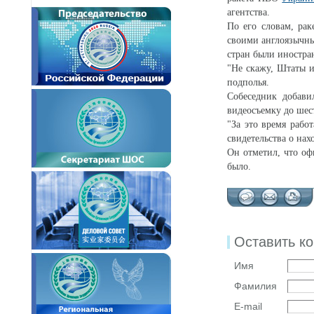
агентства.
По его словам, рак
своими англоязычны
стран были иностра
"Не скажу, Штаты и
подполья.
Собеседник добави
видеосъемку до шес
"За это время рабо
свидетельства о на
Он отметил, что оф
было.
Оставить к
Имя
Фамилия
E-mail