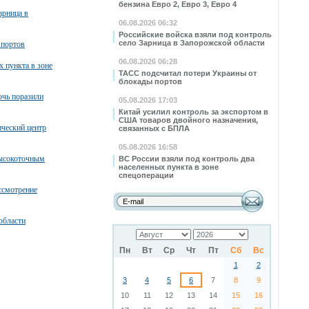
бензина Евро 2, Евро 3, Евро 4
арница в
06.08.2026 06:32
Российские войска взяли под контроль
село Зарница в Запорожской области
 портов
06.08.2026 06:28
х пункта в зоне
ТАСС подсчитал потери Украины от
блокады портов
очь поразили
05.08.2026 17:03
Китай усилил контроль за экспортом в
США товаров двойного назначения,
ческий центр
связанных с БПЛА
05.08.2026 16:58
высокоточным
ВС России взяли под контроль два
населенных пункта в зоне
спецоперации
ссмотрение
области
Пн
Вт
Ср
Чт
Пт
Сб
Вс
1
2
3
4
5
6
7
8
9
10
11
12
13
14
15
16