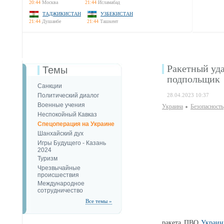
20:44
Москва
21:44
Исламабад
ТАДЖИКИСТАН
УЗБЕКИСТАН
21:44
Душанбе
21:44
Ташкент
Ракетный уда
Темы
подпольщик
Санкции
Политический диалог
28.04.2023 10:37
Военные учения
Украина
Безопаcность
Неспокойный Кавказ
Спецоперация на Украине
Шанхайский дух
Игры Будущего - Казань
2024
Туризм
Чрезвычайные
происшествия
Международное
сотрудничество
Все темы »
ракета ПВО
Украи