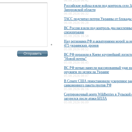
06.08.2026 06:42
Российские войска взяли под контроль село З
Запорожской области
06.08.2026 06:32
ТАСС подсчитал потери Украины от блокады
06.08.2026 06:28
ВС России взяли под контроль два населенны
спецоперации
05.08.2026 16:58
Над регионами РФ и акваториями морей за н
*
475 украинских дронов
05.08.2026 08:52
ВС РФ поразили в Киеве крупнейший логисти
"Новой почты"
05.08.2026 08:45
ВС РФ ночью нанесли массированный удар 
оружием по целям на Украине
05.08.2026 08:07
В Сенате США приостановили ускоренное ра
санкционного пакета против РФ
05.08.2026 06:16
Сортировочный центр Wildberries в Тульской 
загорелся после атаки БПЛА
05.08.2026 06:09