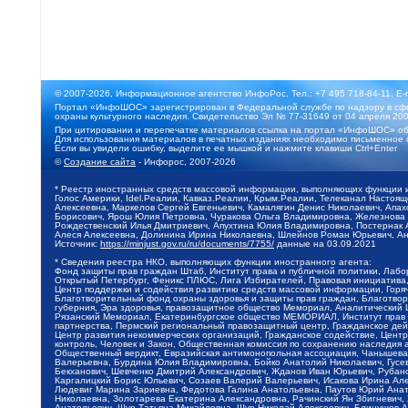
© 2007-2026, Информационное агентство ИнфоРос. Тел.: +7 495 718-84-11, E-
Портал «ИнфоШОС» зарегистрирован в Федеральной службе по надзору в сфе
охраны культурного наследия. Свидетельство Эл № 77-31649 от 04 апреля 200
При цитировании и перепечатке материалов ссылка на портал «ИнфоШОС» об
Для использования материалов в печатных изданиях необходимо письменное 
Если вы увидели ошибку, выделите ее мышкой и нажмите клавиши Ctrl+Enter
©
Создание сайта
- Инфорос, 2007-2026
* Реестр иностранных средств массовой информации, выполняющих функции 
Голос Америки, Idel.Реалии, Кавказ.Реалии, Крым.Реалии, Телеканал Настоя
Алексеевна, Маркелов Сергей Евгеньевич, Камалягин Денис Николаевич, Апах
Борисович, Ярош Юлия Петровна, Чуракова Ольга Владимировна, Железнова М
Рождественский Илья Дмитриевич, Апухтина Юлия Владимировна, Постернак Ал
Алеся Алексеевна, Долинина Ирина Николаевна, Шлейнов Роман Юрьевич, Ани
Источник:
https://minjust.gov.ru/ru/documents/7755/
данные на
03.09.2021
* Сведения реестра НКО, выполняющих функции иностранного агента:
Фонд защиты прав граждан Штаб, Институт права и публичной политики, Лаб
Открытый Петербург, Феникс ПЛЮС, Лига Избирателей, Правовая инициатива, 
Центр поддержки и содействия развитию средств массовой информации, Горя
Благотворительный фонд охраны здоровья и защиты прав граждан, Благотвори
губерния, Эра здоровья, правозащитное общество Мемориал, Аналитический 
Рязанский Мемориал, Екатеринбургское общество МЕМОРИАЛ, Институт прав ч
партнерства, Пермский региональный правозащитный центр, Гражданское де
Центр развития некоммерческих организаций, Гражданское содействие, Цент
контроль, Человек и Закон, Общественная комиссия по сохранению наследия
Общественный вердикт, Евразийская антимонопольная ассоциация, Чанышева 
Валерьевна, Бурдина Юлия Владимировна, Бойко Анатолий Николаевич, Гусев
Бекханович, Шевченко Дмитрий Александрович, Жданов Иван Юрьевич, Рубано
Каргалицкий Борис Юльевич, Созаев Валерий Валерьевич, Исакова Ирина Ал
Людевиг Марина Зариевна, Федотова Галина Анатольевна, Паутов Юрий Анато
Николаевна, Золотарева Екатерина Александровна, Рачинский Ян Збигневич
Анатольевич, Щур Татьяна Михайловна, Щур Николай Алексеевич, Блинушов 