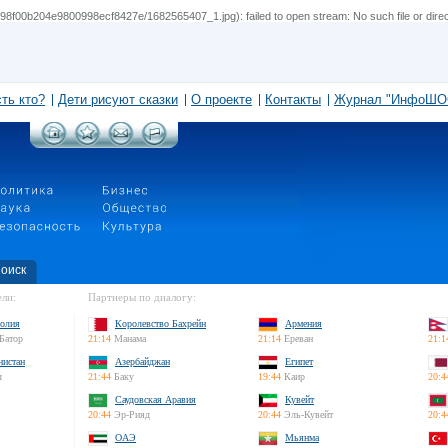
8f00b204e9800998ecf8427e/1682565407_1.jpg): failed to open stream: No such file or direc
сть кто?
Дети рисуют сказки
О проекте
Контакты
Журнал "ИнфоШО
оиск
ли:
Партнеры по диалогу:
олия
Королевство Бахрейн
Армения
Батор
21:14
Манама
21:14
Ереван
21:1
нистан
Азербайджан
Египет
л
21:44
Баку
19:44
Каир
20:4
Саудовская Аравия
Кувейт
20:44
Эр-Рияд
20:44
Эль-Кувейт
20:4
ОАЭ
Мьянма