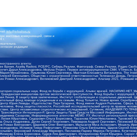
mail:
info@infoshos.ru
ре массовых коммуникаций, связи и
8 г.
язательна.
согласие редакции
иностранного агента:
щее Время, Azatliq Radiosi, PCE/PC, Сибирь.Реалии, Фактограф, Север.Реалии, Радио Св
ончич Дарья Александровна, Medusa Project, Первое антикоррупционное СМИ, VTimes.io, 
ария Михайловна, Лукьянова Юлия Сергеевна, Маетная Елизавета Витальевна, The Insid
ексей Евгеньевич, Общество с ограниченной ответственностью Телеканал Дождь, Петров 
н Роман Александрович, Великовский Дмитрий Александрович, Альтаир 2021, Ромашки мо
оратория социальных наук, Фонд по борьбе с коррупцией, Альянс врачей, НАСИЛИЮ.НЕТ, 
Гражданская инициатива против экологической преступности, Фонд борьбы с коррупцией,
чая Линия, В защиту прав заключенных, Институт глобализации и социальных движений,
тельный фонд помощи осужденным и их семьям, Фонд Тольятти, Новое время, Серебряная т
Центр Юрия Левады, Издательство Парк Гагарина, Фонд имени Андрея Рылькова, Сфера, 
еловека, Фонд защиты гласности, Российский исследовательский центр по правам челове
йствие, Центр независимых социологических исследований, Сутяжник, АКАДЕМИЯ ПО ПР
р Трансперенси Интернешнл-Р, Центр Защиты Прав Средств Массовой Информации, Институ
 академика Сахарова, Информационное агентство МЕМО. РУ, Институт региональной пресс
Лилия Айратовна, Сидорович Ольга Борисовна, Таранова Юлия Николаевна, Туровский Ал
а Ольга Андреевна, Дугин Сергей Георгиевич, Пивоваров Андрей Сергеевич, Писемский Е
в Роман Викторович, Шарипков Олег Викторович, Мальсагов Муса Асланович, Мошель Ири
ександровна, Исламов Тимур Рифгатович, Романова Ольга Евгеньевна, Щаров Сергей Але
льевич, Верховский Александр Маркович, Пислакова-Паркер Марина Петровна, Кочеткова
, Жемкова Елена Борисовна, Гудков Лев Дмитриевич, Илларионова Юлия Юрьевна, Саранг
Андрей Юрьевич, Мосин Алексей Геннадьевич, Гефтер Валентин Михайлович, Симонов Але