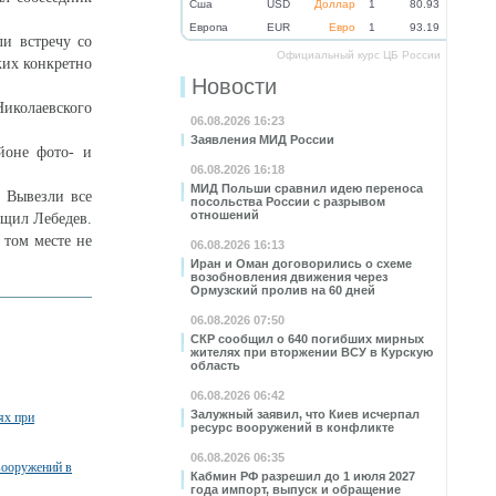
Cша
USD
Доллар
1
80.93
Eвропа
EUR
Евро
1
93.19
ли встречу со
Официальный курс ЦБ России
ких конкретно
Новости
Николаевского
06.08.2026 16:23
Заявления МИД России
йоне фото- и
06.08.2026 16:18
МИД Польши сравнил идею переноса
. Вывезли все
посольства России с разрывом
отношений
бщил Лебедев.
 том месте не
06.08.2026 16:13
Иран и Оман договорились о схеме
возобновления движения через
Ормузский пролив на 60 дней
06.08.2026 07:50
СКР сообщил о 640 погибших мирных
жителях при вторжении ВСУ в Курскую
область
06.08.2026 06:42
Залужный заявил, что Киев исчерпал
ях при
ресурс вооружений в конфликте
06.08.2026 06:35
вооружений в
Кабмин РФ разрешил до 1 июля 2027
года импорт, выпуск и обращение