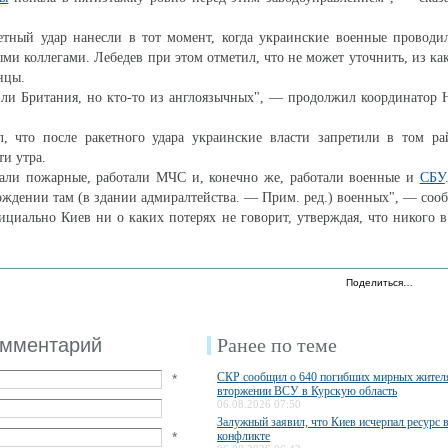
етный удар нанесли в тот момент, когда украинские военные проводи
ми коллегами. Лебедев при этом отметил, что не может уточнить, из ка
нцы.
ли Британия, но кто-то из англоязычных", — продолжил координатор 
л, что после ракетного удара украинские власти запретили в том ра
ти утра.
тали пожарные, работали МЧС и, конечно же, работали военные и
СБУ
хождении там (в здании адмиралтейства. — Прим. ред.) военных", — соо
ициально Киев ни о каких потерях не говорит, утверждая, что никого в
Поделиться…
омментарий
Ранее по теме
СКР сообщил о 640 погибших мирных жител
*
вторжении ВСУ в Курскую область
06.08.2026 07:50
Залужный заявил, что Киев исчерпал ресурс 
*
конфликте