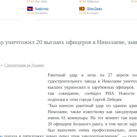
20:44
Абу-Даби
20:44
Нейпьидо
19:4
Камбоджа
Шри-Ланка
23:44
Пномпень
23:44
Коломбо
р уничтожил 20 высших офицеров в Николаеве, зая
Спецоперация на Украине
Ракетный удар в ночь на 27 апреля по
судостроительного завода в Николаеве уничт
высших украинских и зарубежных офицеров,
там совещание, сообщил РИА Новости 
подполья в этом городе Сергей Лебедев.
"Был нанесен ракетный удар по зданию адми
Николаеве, также известному как заводоупра
имени 61 коммунара. На тот момент там нахо
20 офицеров большого ранга, в том числе зар
был выполнен очень профессионально, лет
ны
попала в пятиэтажку ровно перед этим заводоуправлением", — сказ