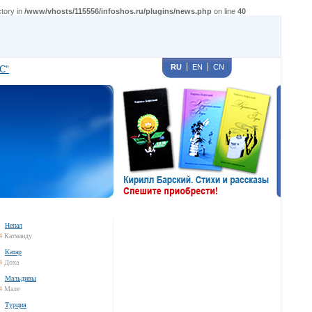
tory in
/www/vhosts/115556/infoshos.ru/plugins/news.php
on line
40
RU
EN
CN
С"
Непал
4
Катманду
Катар
4
Доха
Мальдивы
4
Мале
Турция