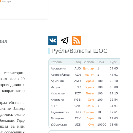
4
Анкара
вил
Рубль/Валюты ШОС
Страна
Код
Валюта
Ном.
Курс
Австралия
AUD
Доллар
1
57.05
 территории
Азербайджан
AZN
Манат
1
47.61
ожил около 20
Армения
AMD
Драм
100
22.10
 проводивших
Индия
INR
Рупия
100
85.08
координатор
Казахстан
KZT
Тенге
100
17.15
Киргизия
KGS
Сом
100
92.54
ралтейства в
КНР
CNY
Юань
1
11.97
вление Завода
Таджикистан
TJS
Сомони
10
87.61
дились около
Турецкая
TRY
Лира
10
17.03
убежные. Удар
Узбекистан
UZS
Сум
10000
68.08
евшая за ним
ал собеседник