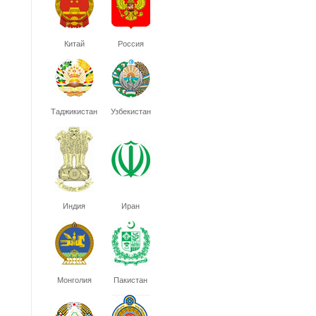
Китай
Россия
Таджикистан
Узбекистан
Индия
Иран
Монголия
Пакистан