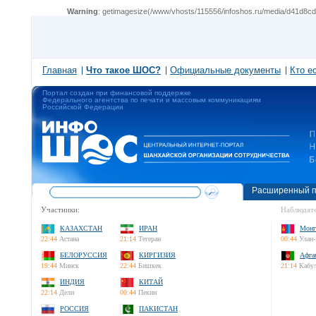
Warning
: getimagesize(/www/vhosts/115556/infoshos.ru/media/d41d8cd9
Главная
Что такое ШОС?
Официальные документы
Кто е
Портал создан при финансовой поддержке
Федерального агентства по печати и массовым коммуникациям
Российской Федерации
Расширенный п
Участники:
Наблюдате
КАЗАХСТАН
ИРАН
Монг
22:44
Астана
21:14
Тегеран
00:44
Улан-
БЕЛОРУССИЯ
КИРГИЗИЯ
Афга
19:44
Минск
22:44
Бишкек
21:14
Кабу
ИНДИЯ
КИТАЙ
22:14
Дели
00:44
Пекин
РОССИЯ
ПАКИСТАН