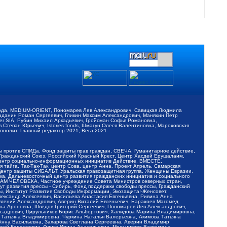
обода, MEDIUM-ORIENT, Пономарев Лев Александрович, Савицкая Людмила
Баданин Роман Сергеевич, Гликин Максим Александрович, Маняхин Петр
er SIA, Рубин Михаил Аркадьевич, Гройсман Софья Романовна,
Степан Юрьевич, Istories fonds, Шмагун Олеся Валентиновна, Мароховская
нолит, Главный редактор 2021, Вега 2021
Мы против СПИДа, Фонд защиты прав граждан, СВЕЧА, Гуманитарное действие,
 Гражданский Союз, Российский Красный Крест, Центр Хасдей Ерушалаим,
 Центр социально-информационных инициатив Действие, ВМЕСТЕ,
айга, Так-Так-Так, центр Сова, центр Анна, Проект Апрель, Самарская
Центр защиты СИБАЛЬТ, Уральская правозащитная группа, Женщины Евразии,
ка, Дальневосточный центр развития гражданских инициатив и социального
АВАМ ЧЕЛОВЕКА, Частное учреждение Совета Министров северных стран,
т развития прессы - Сибирь, Фонд поддержки свободы прессы, Гражданский
ы, Институт Развития Свободы Информации, Экозащита!-Женсовет,
ександр Алексеевич, Васильева Анастасия Евгеньевна, Ривина Анна
вгений Александрович, Аверин Виталий Евгеньевич, Барахоев Магомед
на Ароновна, Шведов Григорий Сергеевич, Пономарев Лев Александрович,
ксадрович, Цирульников Борис Альбертович, Халидова Марина Владимировна,
 Татьяна Владимировна, Чуркина Наталья Валерьевна, Акимова Татьяна
 Анна Васильевна, Захарова Светлана Сергеевна, Аверин Владимир
ксей Кириллович, Флиге Ирина Анатольевна, Мельникова Валентина