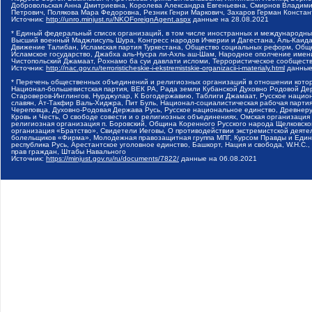
Добровольская Анна Дмитриевна, Королева Александра Евгеньевна, Смирнов Владими
Петрович, Полякова Мара Федоровна, Резник Генри Маркович, Захаров Герман Конста
Источник:
http://unro.minjust.ru/NKOForeignAgent.aspx
данные на
28.08.2021
* Единый федеральный список организаций, в том числе иностранных и международны
Высший военный Маджлисуль Шура, Конгресс народов Ичкерии и Дагестана, Аль-Каида, 
Движение Талибан, Исламская партия Туркестана, Общество социальных реформ, Общес
Исламское государство, Джабха аль-Нусра ли-Ахль аш-Шам, Народное ополчение имен
Чистопольский Джамаат, Рохнамо ба суи давлати исломи, Террористическое сообщест
Источник:
http://nac.gov.ru/terroristicheskie-i-ekstremistskie-organizacii-i-materialy.html
данные
* Перечень общественных объединений и религиозных организаций в отношении котор
Национал-большевистская партия, ВЕК РА, Рада земли Кубанской Духовно Родовой Де
Староверов-Инглингов, Нурджулар, К Богодержавию, Таблиги Джамаат, Русское наци
славян, Ат-Такфир Валь-Хиджра, Пит Буль, Национал-социалистическая рабочая парт
Череповца, Духовно-Родовая Держава Русь, Русское национальное единство, Древнер
Кровь и Честь, О свободе совести и о религиозных объединениях, Омская организаци
религиозная организация п. Боровский, Община Коренного Русского народа Щелковског
организация «Братство», Свидетели Иеговы, О противодействии экстремистской деяте
болельщиков «Фирма», Молодежная правозащитная группа МПГ, Курсом Правды и Единен
республика Русь, Арестантское уголовное единство, Башкорт, Нация и свобода, W.H.С
прав граждан, Штабы Навального
Источник:
https://minjust.gov.ru/ru/documents/7822/
данные на
06.08.2021