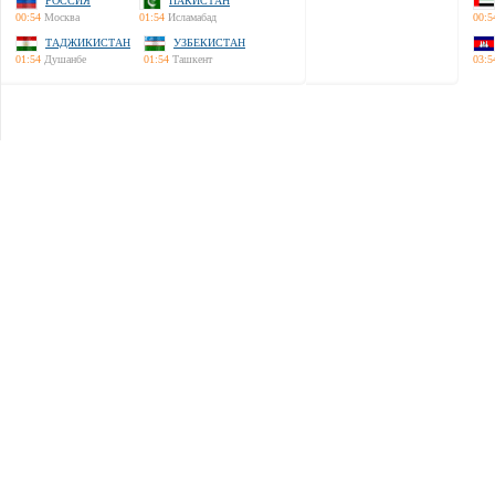
РОССИЯ
ПАКИСТАН
00:54
Москва
01:54
Исламабад
00:5
ТАДЖИКИСТАН
УЗБЕКИСТАН
01:54
Душанбе
01:54
Ташкент
03:5