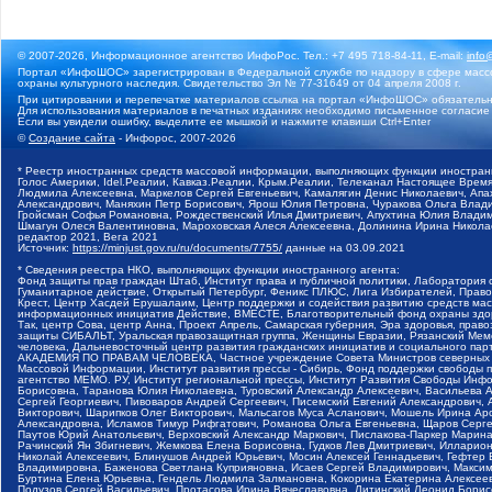
© 2007-2026, Информационное агентство ИнфоРос. Тел.: +7 495 718-84-11, E-mail:
info
Портал «ИнфоШОС» зарегистрирован в Федеральной службе по надзору в сфере массо
охраны культурного наследия. Свидетельство Эл № 77-31649 от 04 апреля 2008 г.
При цитировании и перепечатке материалов ссылка на портал «ИнфоШОС» обязательн
Для использования материалов в печатных изданиях необходимо письменное согласие
Если вы увидели ошибку, выделите ее мышкой и нажмите клавиши Ctrl+Enter
©
Создание сайта
- Инфорос, 2007-2026
* Реестр иностранных средств массовой информации, выполняющих функции иностранн
Голос Америки, Idel.Реалии, Кавказ.Реалии, Крым.Реалии, Телеканал Настоящее Время
Людмила Алексеевна, Маркелов Сергей Евгеньевич, Камалягин Денис Николаевич, Апах
Александрович, Маняхин Петр Борисович, Ярош Юлия Петровна, Чуракова Ольга Влади
Гройсман Софья Романовна, Рождественский Илья Дмитриевич, Апухтина Юлия Владимир
Шмагун Олеся Валентиновна, Мароховская Алеся Алексеевна, Долинина Ирина Никола
редактор 2021, Вега 2021
Источник:
https://minjust.gov.ru/ru/documents/7755/
данные на
03.09.2021
* Сведения реестра НКО, выполняющих функции иностранного агента:
Фонд защиты прав граждан Штаб, Институт права и публичной политики, Лаборатория
Гуманитарное действие, Открытый Петербург, Феникс ПЛЮС, Лига Избирателей, Правов
Крест, Центр Хасдей Ерушалаим, Центр поддержки и содействия развитию средств мас
информационных инициатив Действие, ВМЕСТЕ, Благотворительный фонд охраны здоров
Так, центр Сова, центр Анна, Проект Апрель, Самарская губерния, Эра здоровья, пр
защиты СИБАЛЬТ, Уральская правозащитная группа, Женщины Евразии, Рязанский Мемо
человека, Дальневосточный центр развития гражданских инициатив и социального пар
АКАДЕМИЯ ПО ПРАВАМ ЧЕЛОВЕКА, Частное учреждение Совета Министров северных стр
Массовой Информации, Институт развития прессы - Сибирь, Фонд поддержки свободы 
агентство МЕМО. РУ, Институт региональной прессы, Институт Развития Свободы Инф
Борисовна, Таранова Юлия Николаевна, Туровский Александр Алексеевич, Васильева 
Сергей Георгиевич, Пивоваров Андрей Сергеевич, Писемский Евгений Александрович,
Викторович, Шарипков Олег Викторович, Мальсагов Муса Асланович, Мошель Ирина Ар
Александровна, Исламов Тимур Рифгатович, Романова Ольга Евгеньевна, Щаров Серг
Паутов Юрий Анатольевич, Верховский Александр Маркович, Пислакова-Паркер Марина
Рачинский Ян Збигневич, Жемкова Елена Борисовна, Гудков Лев Дмитриевич, Иллари
Николай Алексеевич, Блинушов Андрей Юрьевич, Мосин Алексей Геннадьевич, Гефтер
Владимировна, Баженова Светлана Куприяновна, Исаев Сергей Владимирович, Максим
Буртина Елена Юрьевна, Гендель Людмила Залмановна, Кокорина Екатерина Алексеев
Подузов Сергей Васильевич, Протасова Ирина Вячеславовна, Литинский Леонид Борис