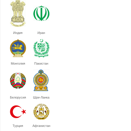
Индия
Иран
Монголия
Пакистан
Белорусия
Шри-Ланка
Турция
Афганистан