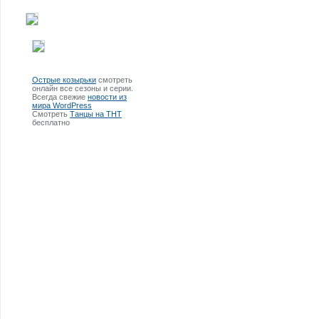
Острые козырьки
смотреть
онлайн все сезоны и серии.
Всегда свежие
новости из
мира WordPress
Смотреть
Танцы на ТНТ
бесплатно