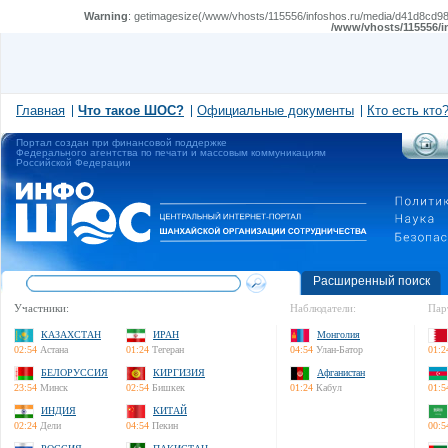
Warning
: getimagesize(/www/vhosts/115556/infoshos.ru/media/d41d8cd98f0
/www/vhosts/115556/i
Главная
Что такое ШОС?
Официальные документы
Кто есть кто
Портал создан при финансовой поддержке
Федерального агентства по печати и массовым коммуникациям
Российской Федерации
Расширенный поиск
Участники:
Наблюдатели:
Пар
КАЗАХСТАН
ИРАН
Монголия
02:54
Астана
01:24
Тегеран
04:54
Улан-Батор
01:2
БЕЛОРУССИЯ
КИРГИЗИЯ
Афганистан
23:54
Минск
02:54
Бишкек
01:24
Кабул
01:5
ИНДИЯ
КИТАЙ
02:24
Дели
04:54
Пекин
00:5