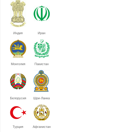
Индия
Иран
Монголия
Пакистан
Белорусия
Шри-Ланка
Турция
Афганистан