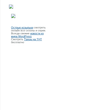
Острые козырьки
смотреть
онлайн все сезоны и серии.
Всегда свежие
новости из
мира WordPress
Смотреть
Танцы на ТНТ
бесплатно