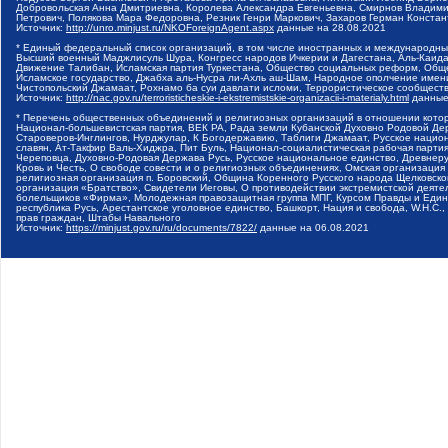
Добровольская Анна Дмитриевна, Королева Александра Евгеньевна, Смирнов Владими
Петрович, Полякова Мара Федоровна, Резник Генри Маркович, Захаров Герман Конста
Источник:
http://unro.minjust.ru/NKOForeignAgent.aspx
данные на
28.08.2021
* Единый федеральный список организаций, в том числе иностранных и международны
Высший военный Маджлисуль Шура, Конгресс народов Ичкерии и Дагестана, Аль-Каида, 
Движение Талибан, Исламская партия Туркестана, Общество социальных реформ, Общес
Исламское государство, Джабха аль-Нусра ли-Ахль аш-Шам, Народное ополчение имен
Чистопольский Джамаат, Рохнамо ба суи давлати исломи, Террористическое сообщест
Источник:
http://nac.gov.ru/terroristicheskie-i-ekstremistskie-organizacii-i-materialy.html
данные
* Перечень общественных объединений и религиозных организаций в отношении котор
Национал-большевистская партия, ВЕК РА, Рада земли Кубанской Духовно Родовой Де
Староверов-Инглингов, Нурджулар, К Богодержавию, Таблиги Джамаат, Русское наци
славян, Ат-Такфир Валь-Хиджра, Пит Буль, Национал-социалистическая рабочая парт
Череповца, Духовно-Родовая Держава Русь, Русское национальное единство, Древнер
Кровь и Честь, О свободе совести и о религиозных объединениях, Омская организаци
религиозная организация п. Боровский, Община Коренного Русского народа Щелковског
организация «Братство», Свидетели Иеговы, О противодействии экстремистской деяте
болельщиков «Фирма», Молодежная правозащитная группа МПГ, Курсом Правды и Единен
республика Русь, Арестантское уголовное единство, Башкорт, Нация и свобода, W.H.С
прав граждан, Штабы Навального
Источник:
https://minjust.gov.ru/ru/documents/7822/
данные на
06.08.2021