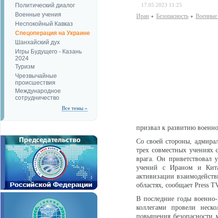
Политический диалог
17.05.2023 11:25
Военные учения
Иран
Безопаcность
Военные
Неспокойный Кавказ
Спецоперация на Украине
Шанхайский дух
Игры Будущего - Казань
2024
Туризм
Чрезвычайные
происшествия
Международное
сотрудничество
Все темы »
призвал к развитию военно
Со своей стороны, адмирал
трех совместных учениях 
врага. Он приветствовал 
учений с Ираном и Кита
активизации взаимодействи
областях, сообщает Press TV
В последние годы военно
коллегами провели неск
повышения безопасности 