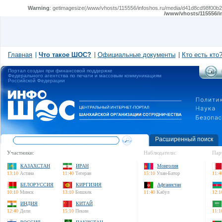
Warning
: getimagesize(/www/vhosts/115556/infoshos.ru/media/d41d8cd98f00b204
/www/vhosts/115556/i
Главная
Что такое ШОС?
Официальные документы
Кто есть кто
Портал создан при финансовой поддержке
Федерального агентства по печати и массовым коммуникациям
Российской Федерации
Расширенный поиск
Участники:
Наблюдатели:
Пар
КАЗАХСТАН
ИРАН
Монголия
13:10
Астана
11:40
Тегеран
15:10
Улан-Батор
11:4
БЕЛОРУССИЯ
КИРГИЗИЯ
Афганистан
10:10
Минск
13:10
Бишкек
11:40
Кабул
12:1
ИНДИЯ
КИТАЙ
12:40
Дели
15:10
Пекин
11:1