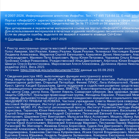
© 2007-2026, Информационное агентство ИнфоРос. Тел.: +7 495 718-84-11, E-mail:
info
Портал «ИнфоШОС» зарегистрирован в Федеральной службе по надзору в сфере массо
охраны культурного наследия. Свидетельство Эл № 77-31649 от 04 апреля 2008 г.
При цитировании и перепечатке материалов ссылка на портал «ИнфоШОС» обязательн
Для использования материалов в печатных изданиях необходимо письменное согласие
Если вы увидели ошибку, выделите ее мышкой и нажмите клавиши Ctrl+Enter
©
Создание сайта
- Инфорос, 2007-2026
* Реестр иностранных средств массовой информации, выполняющих функции иностранн
Голос Америки, Idel.Реалии, Кавказ.Реалии, Крым.Реалии, Телеканал Настоящее Время
Людмила Алексеевна, Маркелов Сергей Евгеньевич, Камалягин Денис Николаевич, Апах
Александрович, Маняхин Петр Борисович, Ярош Юлия Петровна, Чуракова Ольга Влади
Гройсман Софья Романовна, Рождественский Илья Дмитриевич, Апухтина Юлия Владимир
Шмагун Олеся Валентиновна, Мароховская Алеся Алексеевна, Долинина Ирина Никола
редактор 2021, Вега 2021
Источник:
https://minjust.gov.ru/ru/documents/7755/
данные на
03.09.2021
* Сведения реестра НКО, выполняющих функции иностранного агента:
Фонд защиты прав граждан Штаб, Институт права и публичной политики, Лаборатория
Гуманитарное действие, Открытый Петербург, Феникс ПЛЮС, Лига Избирателей, Правов
Крест, Центр Хасдей Ерушалаим, Центр поддержки и содействия развитию средств мас
информационных инициатив Действие, ВМЕСТЕ, Благотворительный фонд охраны здоров
Так, центр Сова, центр Анна, Проект Апрель, Самарская губерния, Эра здоровья, пр
защиты СИБАЛЬТ, Уральская правозащитная группа, Женщины Евразии, Рязанский Мемо
человека, Дальневосточный центр развития гражданских инициатив и социального пар
АКАДЕМИЯ ПО ПРАВАМ ЧЕЛОВЕКА, Частное учреждение Совета Министров северных стр
Массовой Информации, Институт развития прессы - Сибирь, Фонд поддержки свободы 
агентство МЕМО. РУ, Институт региональной прессы, Институт Развития Свободы Инф
Борисовна, Таранова Юлия Николаевна, Туровский Александр Алексеевич, Васильева 
Сергей Георгиевич, Пивоваров Андрей Сергеевич, Писемский Евгений Александрович,
Викторович, Шарипков Олег Викторович, Мальсагов Муса Асланович, Мошель Ирина Ар
Александровна, Исламов Тимур Рифгатович, Романова Ольга Евгеньевна, Щаров Серг
Паутов Юрий Анатольевич, Верховский Александр Маркович, Пислакова-Паркер Марина
Рачинский Ян Збигневич, Жемкова Елена Борисовна, Гудков Лев Дмитриевич, Иллари
Николай Алексеевич, Блинушов Андрей Юрьевич, Мосин Алексей Геннадьевич, Гефтер
Владимировна, Баженова Светлана Куприяновна, Исаев Сергей Владимирович, Максим
Буртина Елена Юрьевна, Гендель Людмила Залмановна, Кокорина Екатерина Алексеев
Подузов Сергей Васильевич, Протасова Ирина Вячеславовна, Литинский Леонид Борис