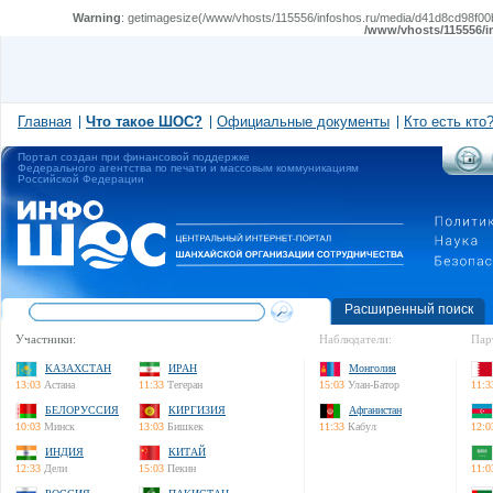
Warning
: getimagesize(/www/vhosts/115556/infoshos.ru/media/d41d8cd98f00b2
/www/vhosts/115556/i
Главная
Что такое ШОС?
Официальные документы
Кто есть кто
Портал создан при финансовой поддержке
Федерального агентства по печати и массовым коммуникациям
Российской Федерации
Расширенный поиск
Участники:
Наблюдатели:
Пар
КАЗАХСТАН
ИРАН
Монголия
13:03
Астана
11:33
Тегеран
15:03
Улан-Батор
11:3
БЕЛОРУССИЯ
КИРГИЗИЯ
Афганистан
10:03
Минск
13:03
Бишкек
11:33
Кабул
12:0
ИНДИЯ
КИТАЙ
12:33
Дели
15:03
Пекин
11:0