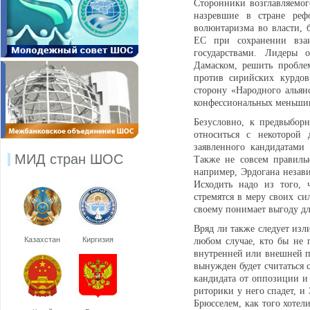
Сторонники возглавляемог
назревшие в стране реф
волюнтаризма во власти, 
ЕС при сохранении вза
государствами. Лидеры 
Дамаском, решить пробле
против сирийских курдов
сторону «Народного альян
конфессиональных меньши
Безусловно, к предвыбо
относиться с некоторой 
заявленного кандидатами
МИД стран ШОС
Также не совсем правиль
например, Эрдогана незав
Исходить надо из того, 
стремятся в меру своих с
своему понимает выгоду д
Вряд ли также следует из
Казахстан
Киргизия
любом случае, кто бы не 
внутренней или внешней по
вынужден будет считаться 
кандидата от оппозиции и
риторики у него спадет, 
Брюсселем, как того хоте