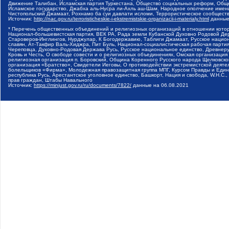
Движение Талибан, Исламская партия Туркестана, Общество социальных реформ, Общес
Исламское государство, Джабха аль-Нусра ли-Ахль аш-Шам, Народное ополчение имен
Чистопольский Джамаат, Рохнамо ба суи давлати исломи, Террористическое сообщест
Источник:
http://nac.gov.ru/terroristicheskie-i-ekstremistskie-organizacii-i-materialy.html
данные
* Перечень общественных объединений и религиозных организаций в отношении котор
Национал-большевистская партия, ВЕК РА, Рада земли Кубанской Духовно Родовой Де
Староверов-Инглингов, Нурджулар, К Богодержавию, Таблиги Джамаат, Русское наци
славян, Ат-Такфир Валь-Хиджра, Пит Буль, Национал-социалистическая рабочая парт
Череповца, Духовно-Родовая Держава Русь, Русское национальное единство, Древнер
Кровь и Честь, О свободе совести и о религиозных объединениях, Омская организаци
религиозная организация п. Боровский, Община Коренного Русского народа Щелковског
организация «Братство», Свидетели Иеговы, О противодействии экстремистской деяте
болельщиков «Фирма», Молодежная правозащитная группа МПГ, Курсом Правды и Единен
республика Русь, Арестантское уголовное единство, Башкорт, Нация и свобода, W.H.С
прав граждан, Штабы Навального
Источник:
https://minjust.gov.ru/ru/documents/7822/
данные на
06.08.2021