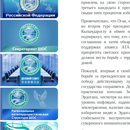
привлечь на свою сторо
третьего кандидата в пре
свыше пяти процентов изб
Примечательно, что Оган, 
во втором туре президен
Кылычдароглу в обмен н
подчеркнул, что тому, кто
соглашение и затем обнар
поддержки альянса АТА
приоритета светских прин
должен вести борьбу с те
домой.
Пожалуй, впервые в своей
борьбе за президентское 
победу действующему пр
государства сохраняется. 
практически пополам. З
Эрдогана, несмотря на ве
уровень инфляции, паден
землетрясения, наличие св
избиратели видят в Эрдог
стабильности внутрипол
суверенного внешнеполити