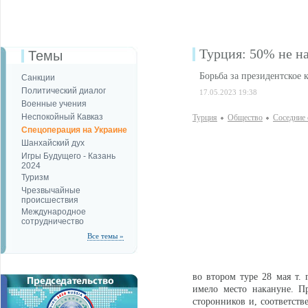
Турция: 50% не н
Темы
Борьба за президентское 
Санкции
Политический диалог
17.05.2023 19:38
Военные учения
Неспокойный Кавказ
Турция
Общество
Соседние 
Спецоперация на Украине
Шанхайский дух
Игры Будущего - Казань
2024
Туризм
Чрезвычайные
происшествия
Международное
сотрудничество
Все темы »
во втором туре 28 мая т. 
имело место накануне. П
сторонников и, соответств