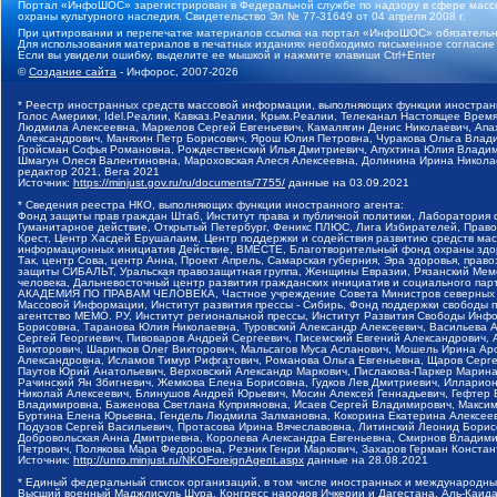
Портал «ИнфоШОС» зарегистрирован в Федеральной службе по надзору в сфере массо
охраны культурного наследия. Свидетельство Эл № 77-31649 от 04 апреля 2008 г.
При цитировании и перепечатке материалов ссылка на портал «ИнфоШОС» обязательн
Для использования материалов в печатных изданиях необходимо письменное согласие
Если вы увидели ошибку, выделите ее мышкой и нажмите клавиши Ctrl+Enter
©
Создание сайта
- Инфорос, 2007-2026
* Реестр иностранных средств массовой информации, выполняющих функции иностранн
Голос Америки, Idel.Реалии, Кавказ.Реалии, Крым.Реалии, Телеканал Настоящее Время
Людмила Алексеевна, Маркелов Сергей Евгеньевич, Камалягин Денис Николаевич, Апах
Александрович, Маняхин Петр Борисович, Ярош Юлия Петровна, Чуракова Ольга Влади
Гройсман Софья Романовна, Рождественский Илья Дмитриевич, Апухтина Юлия Владимир
Шмагун Олеся Валентиновна, Мароховская Алеся Алексеевна, Долинина Ирина Никола
редактор 2021, Вега 2021
Источник:
https://minjust.gov.ru/ru/documents/7755/
данные на
03.09.2021
* Сведения реестра НКО, выполняющих функции иностранного агента:
Фонд защиты прав граждан Штаб, Институт права и публичной политики, Лаборатория
Гуманитарное действие, Открытый Петербург, Феникс ПЛЮС, Лига Избирателей, Правов
Крест, Центр Хасдей Ерушалаим, Центр поддержки и содействия развитию средств мас
информационных инициатив Действие, ВМЕСТЕ, Благотворительный фонд охраны здоров
Так, центр Сова, центр Анна, Проект Апрель, Самарская губерния, Эра здоровья, пр
защиты СИБАЛЬТ, Уральская правозащитная группа, Женщины Евразии, Рязанский Мемо
человека, Дальневосточный центр развития гражданских инициатив и социального пар
АКАДЕМИЯ ПО ПРАВАМ ЧЕЛОВЕКА, Частное учреждение Совета Министров северных стр
Массовой Информации, Институт развития прессы - Сибирь, Фонд поддержки свободы 
агентство МЕМО. РУ, Институт региональной прессы, Институт Развития Свободы Инф
Борисовна, Таранова Юлия Николаевна, Туровский Александр Алексеевич, Васильева 
Сергей Георгиевич, Пивоваров Андрей Сергеевич, Писемский Евгений Александрович,
Викторович, Шарипков Олег Викторович, Мальсагов Муса Асланович, Мошель Ирина Ар
Александровна, Исламов Тимур Рифгатович, Романова Ольга Евгеньевна, Щаров Серг
Паутов Юрий Анатольевич, Верховский Александр Маркович, Пислакова-Паркер Марина
Рачинский Ян Збигневич, Жемкова Елена Борисовна, Гудков Лев Дмитриевич, Иллари
Николай Алексеевич, Блинушов Андрей Юрьевич, Мосин Алексей Геннадьевич, Гефтер
Владимировна, Баженова Светлана Куприяновна, Исаев Сергей Владимирович, Максим
Буртина Елена Юрьевна, Гендель Людмила Залмановна, Кокорина Екатерина Алексеев
Подузов Сергей Васильевич, Протасова Ирина Вячеславовна, Литинский Леонид Борис
Добровольская Анна Дмитриевна, Королева Александра Евгеньевна, Смирнов Владими
Петрович, Полякова Мара Федоровна, Резник Генри Маркович, Захаров Герман Конста
Источник:
http://unro.minjust.ru/NKOForeignAgent.aspx
данные на
28.08.2021
* Единый федеральный список организаций, в том числе иностранных и международны
Высший военный Маджлисуль Шура, Конгресс народов Ичкерии и Дагестана, Аль-Каида, 