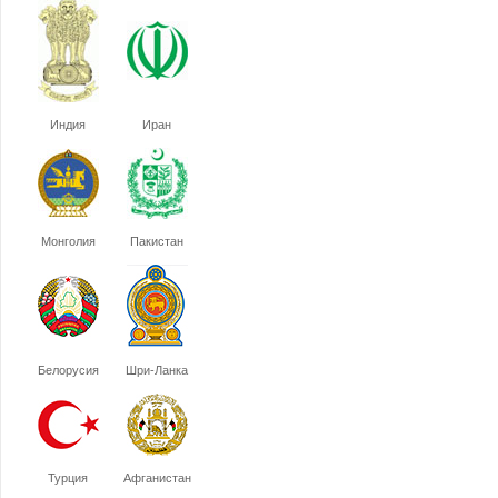
Индия
Иран
Монголия
Пакистан
Белорусия
Шри-Ланка
Турция
Афганистан