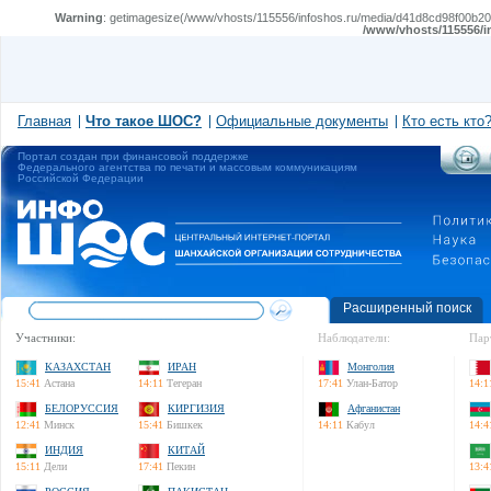
Warning
: getimagesize(/www/vhosts/115556/infoshos.ru/media/d41d8cd98f00b204e
/www/vhosts/115556/i
Главная
Что такое ШОС?
Официальные документы
Кто есть кто
Портал создан при финансовой поддержке
Федерального агентства по печати и массовым коммуникациям
Российской Федерации
Расширенный поиск
Участники:
Наблюдатели:
Пар
КАЗАХСТАН
ИРАН
Монголия
15:41
Астана
14:11
Тегеран
17:41
Улан-Батор
14:1
БЕЛОРУССИЯ
КИРГИЗИЯ
Афганистан
12:41
Минск
15:41
Бишкек
14:11
Кабул
14:4
ИНДИЯ
КИТАЙ
15:11
Дели
17:41
Пекин
13:4