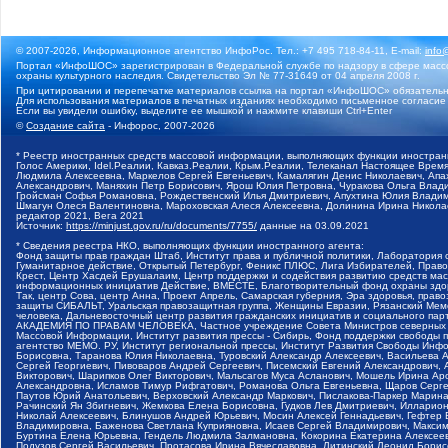
© 2007-2026, Информационное агентство ИнфоРос. Тел.: +7 495 718-84-11, E-mail:
info
Портал «ИнфоШОС» зарегистрирован в Федеральной службе по надзору в сфере массо
охраны культурного наследия. Свидетельство Эл № 77-31649 от 04 апреля 2008 г.
При цитировании и перепечатке материалов ссылка на портал «ИнфоШОС» обязательн
Для использования материалов в печатных изданиях необходимо письменное согласие
Если вы увидели ошибку, выделите ее мышкой и нажмите клавиши Ctrl+Enter
©
Создание сайта
- Инфорос, 2007-2026
* Реестр иностранных средств массовой информации, выполняющих функции иностранн
Голос Америки, Idel.Реалии, Кавказ.Реалии, Крым.Реалии, Телеканал Настоящее Время
Людмила Алексеевна, Маркелов Сергей Евгеньевич, Камалягин Денис Николаевич, Апах
Александрович, Маняхин Петр Борисович, Ярош Юлия Петровна, Чуракова Ольга Влади
Гройсман Софья Романовна, Рождественский Илья Дмитриевич, Апухтина Юлия Владимир
Шмагун Олеся Валентиновна, Мароховская Алеся Алексеевна, Долинина Ирина Никола
редактор 2021, Вега 2021
Источник:
https://minjust.gov.ru/ru/documents/7755/
данные на
03.09.2021
* Сведения реестра НКО, выполняющих функции иностранного агента:
Фонд защиты прав граждан Штаб, Институт права и публичной политики, Лаборатория
Гуманитарное действие, Открытый Петербург, Феникс ПЛЮС, Лига Избирателей, Правов
Крест, Центр Хасдей Ерушалаим, Центр поддержки и содействия развитию средств мас
информационных инициатив Действие, ВМЕСТЕ, Благотворительный фонд охраны здоров
Так, центр Сова, центр Анна, Проект Апрель, Самарская губерния, Эра здоровья, пр
защиты СИБАЛЬТ, Уральская правозащитная группа, Женщины Евразии, Рязанский Мемо
человека, Дальневосточный центр развития гражданских инициатив и социального пар
АКАДЕМИЯ ПО ПРАВАМ ЧЕЛОВЕКА, Частное учреждение Совета Министров северных стр
Массовой Информации, Институт развития прессы - Сибирь, Фонд поддержки свободы 
агентство МЕМО. РУ, Институт региональной прессы, Институт Развития Свободы Инф
Борисовна, Таранова Юлия Николаевна, Туровский Александр Алексеевич, Васильева 
Сергей Георгиевич, Пивоваров Андрей Сергеевич, Писемский Евгений Александрович,
Викторович, Шарипков Олег Викторович, Мальсагов Муса Асланович, Мошель Ирина Ар
Александровна, Исламов Тимур Рифгатович, Романова Ольга Евгеньевна, Щаров Серг
Паутов Юрий Анатольевич, Верховский Александр Маркович, Пислакова-Паркер Марина
Рачинский Ян Збигневич, Жемкова Елена Борисовна, Гудков Лев Дмитриевич, Иллари
Николай Алексеевич, Блинушов Андрей Юрьевич, Мосин Алексей Геннадьевич, Гефтер
Владимировна, Баженова Светлана Куприяновна, Исаев Сергей Владимирович, Максим
Буртина Елена Юрьевна, Гендель Людмила Залмановна, Кокорина Екатерина Алексеев
Подузов Сергей Васильевич, Протасова Ирина Вячеславовна, Литинский Леонид Борис