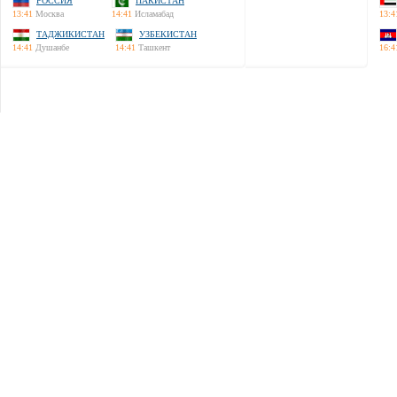
РОССИЯ
ПАКИСТАН
13:41
Москва
14:41
Исламабад
13:4
ТАДЖИКИСТАН
УЗБЕКИСТАН
14:41
Душанбе
14:41
Ташкент
16:4