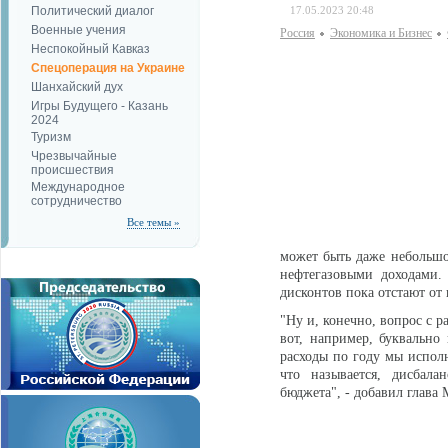
Политический диалог
17.05.2023 20:48
Военные учения
Россия
Экономика и Бизнес
Неспокойный Кавказ
Спецоперация на Украине
Шанхайский дух
Игры Будущего - Казань
2024
Туризм
Чрезвычайные
происшествия
Международное
сотрудничество
Все темы »
может быть даже небольшо
нефтегазовыми доходами.
дисконтов пока отстают от 
"Ну и, конечно, вопрос с 
вот, например, буквально
расходы по году мы исполн
что называется, дисбала
бюджета", - добавил глав