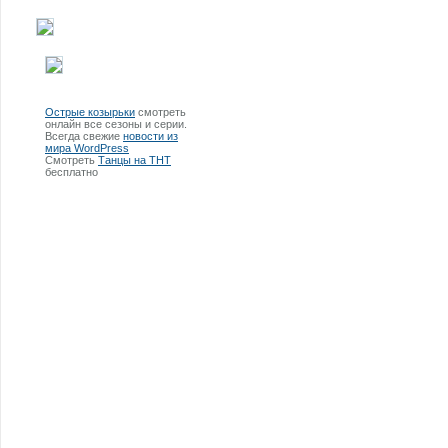
Острые козырьки
смотреть
онлайн все сезоны и серии.
Всегда свежие
новости из
мира WordPress
Смотреть
Танцы на ТНТ
бесплатно