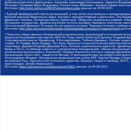
Добровольская Анна Дмитриевна, Королева Александра Евгеньевна, Смирнов Владими
Петрович, Полякова Мара Федоровна, Резник Генри Маркович, Захаров Герман Конста
Источник:
http://unro.minjust.ru/NKOForeignAgent.aspx
данные на
28.08.2021
* Единый федеральный список организаций, в том числе иностранных и международны
Высший военный Маджлисуль Шура, Конгресс народов Ичкерии и Дагестана, Аль-Каида, 
Движение Талибан, Исламская партия Туркестана, Общество социальных реформ, Общес
Исламское государство, Джабха аль-Нусра ли-Ахль аш-Шам, Народное ополчение имен
Чистопольский Джамаат, Рохнамо ба суи давлати исломи, Террористическое сообщест
Источник:
http://nac.gov.ru/terroristicheskie-i-ekstremistskie-organizacii-i-materialy.html
данные
* Перечень общественных объединений и религиозных организаций в отношении котор
Национал-большевистская партия, ВЕК РА, Рада земли Кубанской Духовно Родовой Де
Староверов-Инглингов, Нурджулар, К Богодержавию, Таблиги Джамаат, Русское наци
славян, Ат-Такфир Валь-Хиджра, Пит Буль, Национал-социалистическая рабочая парт
Череповца, Духовно-Родовая Держава Русь, Русское национальное единство, Древнер
Кровь и Честь, О свободе совести и о религиозных объединениях, Омская организаци
религиозная организация п. Боровский, Община Коренного Русского народа Щелковског
организация «Братство», Свидетели Иеговы, О противодействии экстремистской деяте
болельщиков «Фирма», Молодежная правозащитная группа МПГ, Курсом Правды и Единен
республика Русь, Арестантское уголовное единство, Башкорт, Нация и свобода, W.H.С
прав граждан, Штабы Навального
Источник:
https://minjust.gov.ru/ru/documents/7822/
данные на
06.08.2021