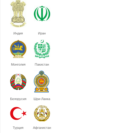
Индия
Иран
Монголия
Пакистан
Белорусия
Шри-Ланка
Турция
Афганистан