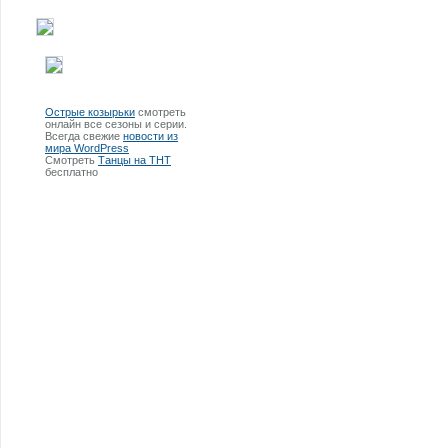
Острые козырьки
смотреть
онлайн все сезоны и серии.
Всегда свежие
новости из
мира WordPress
Смотреть
Танцы на ТНТ
бесплатно