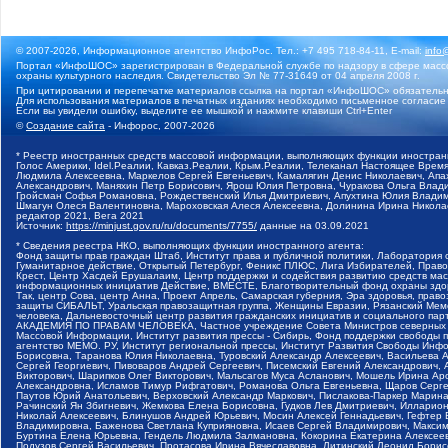
© 2007-2026, Информационное агентство ИнфоРос. Тел.: +7 495 718-84-11, E-mail:
info
Портал «ИнфоШОС» зарегистрирован в Федеральной службе по надзору в сфере массо
охраны культурного наследия. Свидетельство Эл № 77-31649 от 04 апреля 2008 г.
При цитировании и перепечатке материалов ссылка на портал «ИнфоШОС» обязательн
Для использования материалов в печатных изданиях необходимо письменное согласие
Если вы увидели ошибку, выделите ее мышкой и нажмите клавиши Ctrl+Enter
©
Создание сайта
- Инфорос, 2007-2026
* Реестр иностранных средств массовой информации, выполняющих функции иностранн
Голос Америки, Idel.Реалии, Кавказ.Реалии, Крым.Реалии, Телеканал Настоящее Время
Людмила Алексеевна, Маркелов Сергей Евгеньевич, Камалягин Денис Николаевич, Апах
Александрович, Маняхин Петр Борисович, Ярош Юлия Петровна, Чуракова Ольга Влади
Гройсман Софья Романовна, Рождественский Илья Дмитриевич, Апухтина Юлия Владимир
Шмагун Олеся Валентиновна, Мароховская Алеся Алексеевна, Долинина Ирина Никола
редактор 2021, Вега 2021
Источник:
https://minjust.gov.ru/ru/documents/7755/
данные на
03.09.2021
* Сведения реестра НКО, выполняющих функции иностранного агента:
Фонд защиты прав граждан Штаб, Институт права и публичной политики, Лаборатория
Гуманитарное действие, Открытый Петербург, Феникс ПЛЮС, Лига Избирателей, Правов
Крест, Центр Хасдей Ерушалаим, Центр поддержки и содействия развитию средств мас
информационных инициатив Действие, ВМЕСТЕ, Благотворительный фонд охраны здоров
Так, центр Сова, центр Анна, Проект Апрель, Самарская губерния, Эра здоровья, пр
защиты СИБАЛЬТ, Уральская правозащитная группа, Женщины Евразии, Рязанский Мемо
человека, Дальневосточный центр развития гражданских инициатив и социального пар
АКАДЕМИЯ ПО ПРАВАМ ЧЕЛОВЕКА, Частное учреждение Совета Министров северных стр
Массовой Информации, Институт развития прессы - Сибирь, Фонд поддержки свободы 
агентство МЕМО. РУ, Институт региональной прессы, Институт Развития Свободы Инф
Борисовна, Таранова Юлия Николаевна, Туровский Александр Алексеевич, Васильева 
Сергей Георгиевич, Пивоваров Андрей Сергеевич, Писемский Евгений Александрович,
Викторович, Шарипков Олег Викторович, Мальсагов Муса Асланович, Мошель Ирина Ар
Александровна, Исламов Тимур Рифгатович, Романова Ольга Евгеньевна, Щаров Серг
Паутов Юрий Анатольевич, Верховский Александр Маркович, Пислакова-Паркер Марина
Рачинский Ян Збигневич, Жемкова Елена Борисовна, Гудков Лев Дмитриевич, Иллари
Николай Алексеевич, Блинушов Андрей Юрьевич, Мосин Алексей Геннадьевич, Гефтер
Владимировна, Баженова Светлана Куприяновна, Исаев Сергей Владимирович, Максим
Буртина Елена Юрьевна, Гендель Людмила Залмановна, Кокорина Екатерина Алексеев
Подузов Сергей Васильевич, Протасова Ирина Вячеславовна, Литинский Леонид Борис