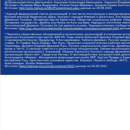
Добровольская Анна Дмитриевна, Королева Александра Евгеньевна, Смирнов Владими
Петрович, Полякова Мара Федоровна, Резник Генри Маркович, Захаров Герман Конста
Источник:
http://unro.minjust.ru/NKOForeignAgent.aspx
данные на
28.08.2021
* Единый федеральный список организаций, в том числе иностранных и международны
Высший военный Маджлисуль Шура, Конгресс народов Ичкерии и Дагестана, Аль-Каида, 
Движение Талибан, Исламская партия Туркестана, Общество социальных реформ, Общес
Исламское государство, Джабха аль-Нусра ли-Ахль аш-Шам, Народное ополчение имен
Чистопольский Джамаат, Рохнамо ба суи давлати исломи, Террористическое сообщест
Источник:
http://nac.gov.ru/terroristicheskie-i-ekstremistskie-organizacii-i-materialy.html
данные
* Перечень общественных объединений и религиозных организаций в отношении котор
Национал-большевистская партия, ВЕК РА, Рада земли Кубанской Духовно Родовой Де
Староверов-Инглингов, Нурджулар, К Богодержавию, Таблиги Джамаат, Русское наци
славян, Ат-Такфир Валь-Хиджра, Пит Буль, Национал-социалистическая рабочая парт
Череповца, Духовно-Родовая Держава Русь, Русское национальное единство, Древнер
Кровь и Честь, О свободе совести и о религиозных объединениях, Омская организаци
религиозная организация п. Боровский, Община Коренного Русского народа Щелковског
организация «Братство», Свидетели Иеговы, О противодействии экстремистской деяте
болельщиков «Фирма», Молодежная правозащитная группа МПГ, Курсом Правды и Единен
республика Русь, Арестантское уголовное единство, Башкорт, Нация и свобода, W.H.С
прав граждан, Штабы Навального
Источник:
https://minjust.gov.ru/ru/documents/7822/
данные на
06.08.2021