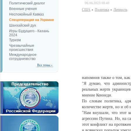
Политический диалог
06.06.2023 08:40
Военные учения
США
Политика
Личность
Неспокойный Кавказ
Спецоперация на Украине
Шанхайский дух
Игры Будущего - Казань
2024
Туризм
Чрезвычайные
происшествия
Международное
сотрудничество
Все темы »
напомнив также о том, как
"Я думаю, что админис
реальных жертв украинцев
мнение Кеннеди.
По словам политика, ад
количестве жертв, но и об
"Нам внушали, что этот к
агрессию Путина. Но, на с
этот конфликт на протяжен
и всяческих попыток урегу