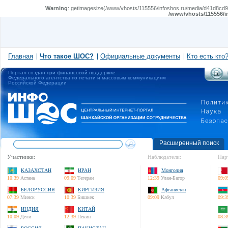
Warning
: getimagesize(/www/vhosts/115556/infoshos.ru/media/d41d8cd98f
/www/vhosts/115556/i
Главная
Что такое ШОС?
Официальные документы
Кто есть кто
Портал создан при финансовой поддержке
Федерального агентства по печати и массовым коммуникациям
Российской Федерации
Расширенный поиск
Участники:
Наблюдатели:
Пар
КАЗАХСТАН
ИРАН
Монголия
10:39
Астана
09:09
Тегеран
12:39
Улан-Батор
09:0
БЕЛОРУССИЯ
КИРГИЗИЯ
Афганистан
07:39
Минск
10:39
Бишкек
09:09
Кабул
09:3
ИНДИЯ
КИТАЙ
10:09
Дели
12:39
Пекин
08:3