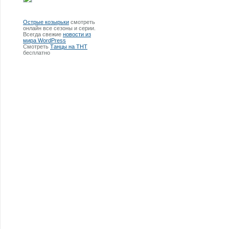
Острые козырьки
смотреть
онлайн все сезоны и серии.
Всегда свежие
новости из
мира WordPress
Смотреть
Танцы на ТНТ
бесплатно