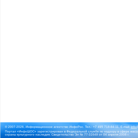
© 2007-2026, Информационное агентство ИнфоРос. Тел.: +7 495 718-84-11, E-mail:
info
Портал «ИнфоШОС» зарегистрирован в Федеральной службе по надзору в сфере массо
охраны культурного наследия. Свидетельство Эл № 77-31649 от 04 апреля 2008 г.