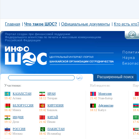
Главная
Что такое ШОС?
Официальные документы
Кто есть кто
Портал создан при финансовой поддержке
Федерального агентства по печати и массовым коммуникациям
Российской Федерации
Расширенный поиск
Участники:
Наблюдатели:
Пар
КАЗАХСТАН
ИРАН
Монголия
19:42
Астана
18:12
Тегеран
21:42
Улан-Батор
18:1
БЕЛОРУССИЯ
КИРГИЗИЯ
Афганистан
16:42
Минск
19:42
Бишкек
18:12
Кабул
18:4
ИНДИЯ
КИТАЙ
19:12
Дели
21:42
Пекин
17:4
РОССИЯ
ПАКИСТАН
17:42
Москва
18:42
Исламабад
17:4