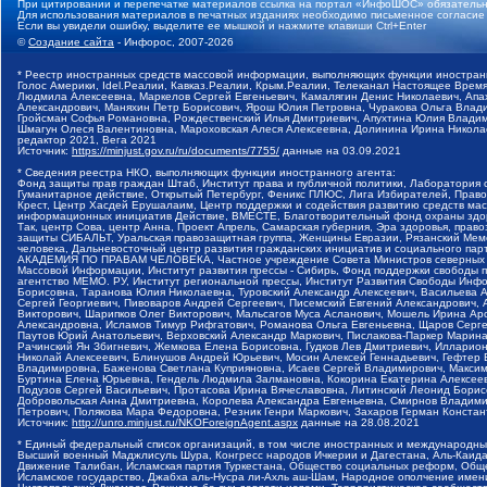
При цитировании и перепечатке материалов ссылка на портал «ИнфоШОС» обязательн
Для использования материалов в печатных изданиях необходимо письменное согласие
Если вы увидели ошибку, выделите ее мышкой и нажмите клавиши Ctrl+Enter
©
Создание сайта
- Инфорос, 2007-2026
* Реестр иностранных средств массовой информации, выполняющих функции иностранн
Голос Америки, Idel.Реалии, Кавказ.Реалии, Крым.Реалии, Телеканал Настоящее Время
Людмила Алексеевна, Маркелов Сергей Евгеньевич, Камалягин Денис Николаевич, Апах
Александрович, Маняхин Петр Борисович, Ярош Юлия Петровна, Чуракова Ольга Влади
Гройсман Софья Романовна, Рождественский Илья Дмитриевич, Апухтина Юлия Владимир
Шмагун Олеся Валентиновна, Мароховская Алеся Алексеевна, Долинина Ирина Никола
редактор 2021, Вега 2021
Источник:
https://minjust.gov.ru/ru/documents/7755/
данные на
03.09.2021
* Сведения реестра НКО, выполняющих функции иностранного агента:
Фонд защиты прав граждан Штаб, Институт права и публичной политики, Лаборатория
Гуманитарное действие, Открытый Петербург, Феникс ПЛЮС, Лига Избирателей, Правов
Крест, Центр Хасдей Ерушалаим, Центр поддержки и содействия развитию средств мас
информационных инициатив Действие, ВМЕСТЕ, Благотворительный фонд охраны здоров
Так, центр Сова, центр Анна, Проект Апрель, Самарская губерния, Эра здоровья, пр
защиты СИБАЛЬТ, Уральская правозащитная группа, Женщины Евразии, Рязанский Мемо
человека, Дальневосточный центр развития гражданских инициатив и социального пар
АКАДЕМИЯ ПО ПРАВАМ ЧЕЛОВЕКА, Частное учреждение Совета Министров северных стр
Массовой Информации, Институт развития прессы - Сибирь, Фонд поддержки свободы 
агентство МЕМО. РУ, Институт региональной прессы, Институт Развития Свободы Инф
Борисовна, Таранова Юлия Николаевна, Туровский Александр Алексеевич, Васильева 
Сергей Георгиевич, Пивоваров Андрей Сергеевич, Писемский Евгений Александрович,
Викторович, Шарипков Олег Викторович, Мальсагов Муса Асланович, Мошель Ирина Ар
Александровна, Исламов Тимур Рифгатович, Романова Ольга Евгеньевна, Щаров Серг
Паутов Юрий Анатольевич, Верховский Александр Маркович, Пислакова-Паркер Марина
Рачинский Ян Збигневич, Жемкова Елена Борисовна, Гудков Лев Дмитриевич, Иллари
Николай Алексеевич, Блинушов Андрей Юрьевич, Мосин Алексей Геннадьевич, Гефтер
Владимировна, Баженова Светлана Куприяновна, Исаев Сергей Владимирович, Максим
Буртина Елена Юрьевна, Гендель Людмила Залмановна, Кокорина Екатерина Алексеев
Подузов Сергей Васильевич, Протасова Ирина Вячеславовна, Литинский Леонид Борис
Добровольская Анна Дмитриевна, Королева Александра Евгеньевна, Смирнов Владими
Петрович, Полякова Мара Федоровна, Резник Генри Маркович, Захаров Герман Конста
Источник:
http://unro.minjust.ru/NKOForeignAgent.aspx
данные на
28.08.2021
* Единый федеральный список организаций, в том числе иностранных и международны
Высший военный Маджлисуль Шура, Конгресс народов Ичкерии и Дагестана, Аль-Каида, 
Движение Талибан, Исламская партия Туркестана, Общество социальных реформ, Общес
Исламское государство, Джабха аль-Нусра ли-Ахль аш-Шам, Народное ополчение имен