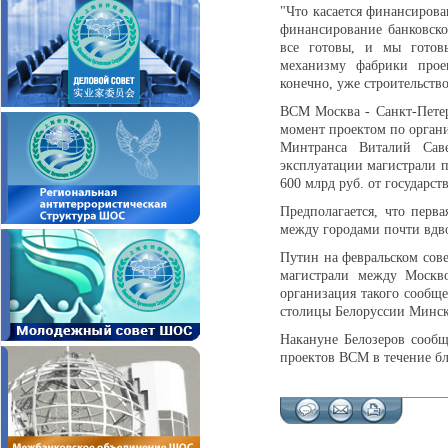
"Что касается финансирова
финансирование банковск
все готовы, и мы готов
механизму фабрики проек
конечно, уже строительство
ВСМ Москва - Санкт-Петер
момент проектом по орган
Минтранса Виталий Саве
эксплуатации магистрали п
600 млрд руб. от государст
Предполагается, что перв
между городами почти вдво
Путин на февральском сове
магистрали между Москво
организация такого сообще
столицы Белоруссии Минска
Накануне Белозеров сообщ
проектов ВСМ в течение б