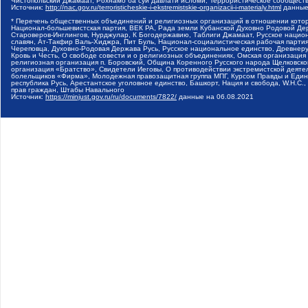
Чистопольский Джамаат, Рохнамо ба суи давлати исломи, Террористическое сообщест
Источник:
http://nac.gov.ru/terroristicheskie-i-ekstremistskie-organizacii-i-materialy.html
данные
* Перечень общественных объединений и религиозных организаций в отношении котор
Национал-большевистская партия, ВЕК РА, Рада земли Кубанской Духовно Родовой Де
Староверов-Инглингов, Нурджулар, К Богодержавию, Таблиги Джамаат, Русское наци
славян, Ат-Такфир Валь-Хиджра, Пит Буль, Национал-социалистическая рабочая парт
Череповца, Духовно-Родовая Держава Русь, Русское национальное единство, Древнер
Кровь и Честь, О свободе совести и о религиозных объединениях, Омская организаци
религиозная организация п. Боровский, Община Коренного Русского народа Щелковског
организация «Братство», Свидетели Иеговы, О противодействии экстремистской деяте
болельщиков «Фирма», Молодежная правозащитная группа МПГ, Курсом Правды и Единен
республика Русь, Арестантское уголовное единство, Башкорт, Нация и свобода, W.H.С
прав граждан, Штабы Навального
Источник:
https://minjust.gov.ru/ru/documents/7822/
данные на
06.08.2021