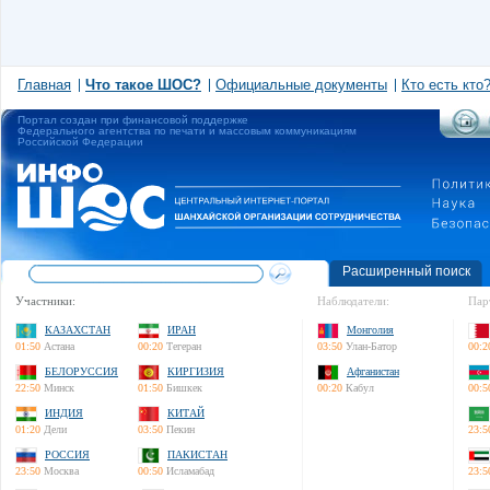
Главная
Что такое ШОС?
Официальные документы
Кто есть кто
Портал создан при финансовой поддержке
Федерального агентства по печати и массовым коммуникациям
Российской Федерации
Расширенный поиск
Участники:
Наблюдатели:
Пар
КАЗАХСТАН
ИРАН
Монголия
01:50
Астана
00:20
Тегеран
03:50
Улан-Батор
00:2
БЕЛОРУССИЯ
КИРГИЗИЯ
Афганистан
22:50
Минск
01:50
Бишкек
00:20
Кабул
00:5
ИНДИЯ
КИТАЙ
01:20
Дели
03:50
Пекин
23:5
РОССИЯ
ПАКИСТАН
23:50
Москва
00:50
Исламабад
23:5