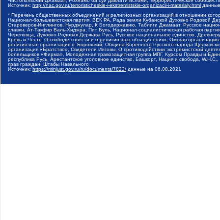
Чистопольский Джамаат, Рохнамо ба суи давлати исломи, Террористическое сообщест
Источник:
http://nac.gov.ru/terroristicheskie-i-ekstremistskie-organizacii-i-materialy.html
данные
* Перечень общественных объединений и религиозных организаций в отношении котор
Национал-большевистская партия, ВЕК РА, Рада земли Кубанской Духовно Родовой Де
Староверов-Инглингов, Нурджулар, К Богодержавию, Таблиги Джамаат, Русское наци
славян, Ат-Такфир Валь-Хиджра, Пит Буль, Национал-социалистическая рабочая парт
Череповца, Духовно-Родовая Держава Русь, Русское национальное единство, Древнер
Кровь и Честь, О свободе совести и о религиозных объединениях, Омская организаци
религиозная организация п. Боровский, Община Коренного Русского народа Щелковског
организация «Братство», Свидетели Иеговы, О противодействии экстремистской деяте
болельщиков «Фирма», Молодежная правозащитная группа МПГ, Курсом Правды и Единен
республика Русь, Арестантское уголовное единство, Башкорт, Нация и свобода, W.H.С
прав граждан, Штабы Навального
Источник:
https://minjust.gov.ru/ru/documents/7822/
данные на
06.08.2021