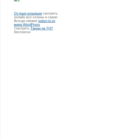
Острые козырьки
смотреть
онлайн все сезоны и серии.
Всегда свежие
новости из
мира WordPress
Смотреть
Танцы на ТНТ
бесплатно