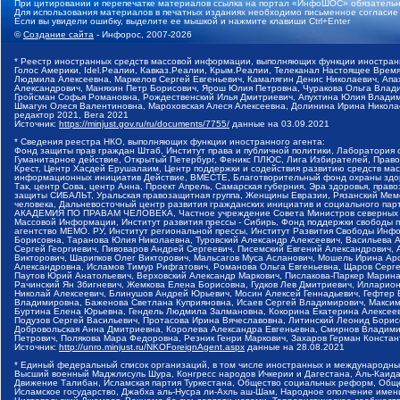
При цитировании и перепечатке материалов ссылка на портал «ИнфоШОС» обязательн
Для использования материалов в печатных изданиях необходимо письменное согласие
Если вы увидели ошибку, выделите ее мышкой и нажмите клавиши Ctrl+Enter
©
Создание сайта
- Инфорос, 2007-2026
* Реестр иностранных средств массовой информации, выполняющих функции иностранн
Голос Америки, Idel.Реалии, Кавказ.Реалии, Крым.Реалии, Телеканал Настоящее Время
Людмила Алексеевна, Маркелов Сергей Евгеньевич, Камалягин Денис Николаевич, Апах
Александрович, Маняхин Петр Борисович, Ярош Юлия Петровна, Чуракова Ольга Влади
Гройсман Софья Романовна, Рождественский Илья Дмитриевич, Апухтина Юлия Владимир
Шмагун Олеся Валентиновна, Мароховская Алеся Алексеевна, Долинина Ирина Никола
редактор 2021, Вега 2021
Источник:
https://minjust.gov.ru/ru/documents/7755/
данные на
03.09.2021
* Сведения реестра НКО, выполняющих функции иностранного агента:
Фонд защиты прав граждан Штаб, Институт права и публичной политики, Лаборатория
Гуманитарное действие, Открытый Петербург, Феникс ПЛЮС, Лига Избирателей, Правов
Крест, Центр Хасдей Ерушалаим, Центр поддержки и содействия развитию средств мас
информационных инициатив Действие, ВМЕСТЕ, Благотворительный фонд охраны здоров
Так, центр Сова, центр Анна, Проект Апрель, Самарская губерния, Эра здоровья, пр
защиты СИБАЛЬТ, Уральская правозащитная группа, Женщины Евразии, Рязанский Мемо
человека, Дальневосточный центр развития гражданских инициатив и социального пар
АКАДЕМИЯ ПО ПРАВАМ ЧЕЛОВЕКА, Частное учреждение Совета Министров северных стр
Массовой Информации, Институт развития прессы - Сибирь, Фонд поддержки свободы 
агентство МЕМО. РУ, Институт региональной прессы, Институт Развития Свободы Инф
Борисовна, Таранова Юлия Николаевна, Туровский Александр Алексеевич, Васильева 
Сергей Георгиевич, Пивоваров Андрей Сергеевич, Писемский Евгений Александрович,
Викторович, Шарипков Олег Викторович, Мальсагов Муса Асланович, Мошель Ирина Ар
Александровна, Исламов Тимур Рифгатович, Романова Ольга Евгеньевна, Щаров Серг
Паутов Юрий Анатольевич, Верховский Александр Маркович, Пислакова-Паркер Марина
Рачинский Ян Збигневич, Жемкова Елена Борисовна, Гудков Лев Дмитриевич, Иллари
Николай Алексеевич, Блинушов Андрей Юрьевич, Мосин Алексей Геннадьевич, Гефтер
Владимировна, Баженова Светлана Куприяновна, Исаев Сергей Владимирович, Максим
Буртина Елена Юрьевна, Гендель Людмила Залмановна, Кокорина Екатерина Алексеев
Подузов Сергей Васильевич, Протасова Ирина Вячеславовна, Литинский Леонид Борис
Добровольская Анна Дмитриевна, Королева Александра Евгеньевна, Смирнов Владими
Петрович, Полякова Мара Федоровна, Резник Генри Маркович, Захаров Герман Конста
Источник:
http://unro.minjust.ru/NKOForeignAgent.aspx
данные на
28.08.2021
* Единый федеральный список организаций, в том числе иностранных и международны
Высший военный Маджлисуль Шура, Конгресс народов Ичкерии и Дагестана, Аль-Каида, 
Движение Талибан, Исламская партия Туркестана, Общество социальных реформ, Общес
Исламское государство, Джабха аль-Нусра ли-Ахль аш-Шам, Народное ополчение имен