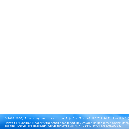
© 2007-2026, Информационное агентство ИнфоРос. Тел.: +7 495 718-84-11, E-mail:
info
Портал «ИнфоШОС» зарегистрирован в Федеральной службе по надзору в сфере массо
охраны культурного наследия. Свидетельство Эл № 77-31649 от 04 апреля 2008 г.