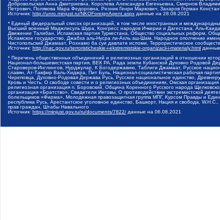
Добровольская Анна Дмитриевна, Королева Александра Евгеньевна, Смирнов Владими
Петрович, Полякова Мара Федоровна, Резник Генри Маркович, Захаров Герман Конста
Источник:
http://unro.minjust.ru/NKOForeignAgent.aspx
данные на
28.08.2021
* Единый федеральный список организаций, в том числе иностранных и международны
Высший военный Маджлисуль Шура, Конгресс народов Ичкерии и Дагестана, Аль-Каида, 
Движение Талибан, Исламская партия Туркестана, Общество социальных реформ, Общес
Исламское государство, Джабха аль-Нусра ли-Ахль аш-Шам, Народное ополчение имен
Чистопольский Джамаат, Рохнамо ба суи давлати исломи, Террористическое сообщест
Источник:
http://nac.gov.ru/terroristicheskie-i-ekstremistskie-organizacii-i-materialy.html
данные
* Перечень общественных объединений и религиозных организаций в отношении котор
Национал-большевистская партия, ВЕК РА, Рада земли Кубанской Духовно Родовой Де
Староверов-Инглингов, Нурджулар, К Богодержавию, Таблиги Джамаат, Русское наци
славян, Ат-Такфир Валь-Хиджра, Пит Буль, Национал-социалистическая рабочая парт
Череповца, Духовно-Родовая Держава Русь, Русское национальное единство, Древнер
Кровь и Честь, О свободе совести и о религиозных объединениях, Омская организаци
религиозная организация п. Боровский, Община Коренного Русского народа Щелковског
организация «Братство», Свидетели Иеговы, О противодействии экстремистской деяте
болельщиков «Фирма», Молодежная правозащитная группа МПГ, Курсом Правды и Единен
республика Русь, Арестантское уголовное единство, Башкорт, Нация и свобода, W.H.С
прав граждан, Штабы Навального
Источник:
https://minjust.gov.ru/ru/documents/7822/
данные на
06.08.2021