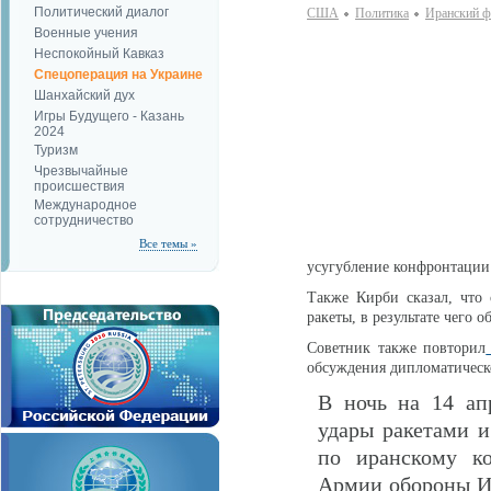
Политический диалог
США
Политика
Иранский ф
Военные учения
Неспокойный Кавказ
Спецоперация на Украине
Шанхайский дух
Игры Будущего - Казань
2024
Туризм
Чрезвычайные
происшествия
Международное
сотрудничество
Все темы »
усугубление конфронтации 
Также Кирби сказал, что
ракеты, в результате чего 
Советник также повторил
обсуждения дипломатическо
В ночь на 14 ап
удары ракетами и
по иранскому ко
Армии обороны Из