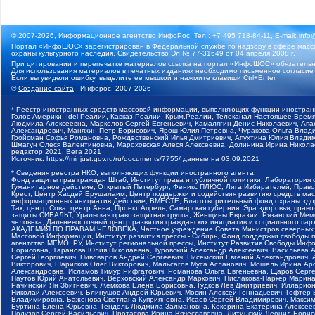
© 2007-2026, Информационное агентство ИнфоРос. Тел.: +7 495 718-84-11, E-mail:
info
Портал «ИнфоШОС» зарегистрирован в Федеральной службе по надзору в сфере массо
охраны культурного наследия. Свидетельство Эл № 77-31649 от 04 апреля 2008 г.
При цитировании и перепечатке материалов ссылка на портал «ИнфоШОС» обязательн
Для использования материалов в печатных изданиях необходимо письменное согласие
Если вы увидели ошибку, выделите ее мышкой и нажмите клавиши Ctrl+Enter
©
Создание сайта
- Инфорос, 2007-2026
* Реестр иностранных средств массовой информации, выполняющих функции иностранн
Голос Америки, Idel.Реалии, Кавказ.Реалии, Крым.Реалии, Телеканал Настоящее Время
Людмила Алексеевна, Маркелов Сергей Евгеньевич, Камалягин Денис Николаевич, Апах
Александрович, Маняхин Петр Борисович, Ярош Юлия Петровна, Чуракова Ольга Влади
Гройсман Софья Романовна, Рождественский Илья Дмитриевич, Апухтина Юлия Владимир
Шмагун Олеся Валентиновна, Мароховская Алеся Алексеевна, Долинина Ирина Никола
редактор 2021, Вега 2021
Источник:
https://minjust.gov.ru/ru/documents/7755/
данные на
03.09.2021
* Сведения реестра НКО, выполняющих функции иностранного агента:
Фонд защиты прав граждан Штаб, Институт права и публичной политики, Лаборатория
Гуманитарное действие, Открытый Петербург, Феникс ПЛЮС, Лига Избирателей, Правов
Крест, Центр Хасдей Ерушалаим, Центр поддержки и содействия развитию средств мас
информационных инициатив Действие, ВМЕСТЕ, Благотворительный фонд охраны здоров
Так, центр Сова, центр Анна, Проект Апрель, Самарская губерния, Эра здоровья, пр
защиты СИБАЛЬТ, Уральская правозащитная группа, Женщины Евразии, Рязанский Мемо
человека, Дальневосточный центр развития гражданских инициатив и социального пар
АКАДЕМИЯ ПО ПРАВАМ ЧЕЛОВЕКА, Частное учреждение Совета Министров северных стр
Массовой Информации, Институт развития прессы - Сибирь, Фонд поддержки свободы 
агентство МЕМО. РУ, Институт региональной прессы, Институт Развития Свободы Инф
Борисовна, Таранова Юлия Николаевна, Туровский Александр Алексеевич, Васильева 
Сергей Георгиевич, Пивоваров Андрей Сергеевич, Писемский Евгений Александрович,
Викторович, Шарипков Олег Викторович, Мальсагов Муса Асланович, Мошель Ирина Ар
Александровна, Исламов Тимур Рифгатович, Романова Ольга Евгеньевна, Щаров Серг
Паутов Юрий Анатольевич, Верховский Александр Маркович, Пислакова-Паркер Марина
Рачинский Ян Збигневич, Жемкова Елена Борисовна, Гудков Лев Дмитриевич, Иллари
Николай Алексеевич, Блинушов Андрей Юрьевич, Мосин Алексей Геннадьевич, Гефтер
Владимировна, Баженова Светлана Куприяновна, Исаев Сергей Владимирович, Максим
Буртина Елена Юрьевна, Гендель Людмила Залмановна, Кокорина Екатерина Алексеев
Подузов Сергей Васильевич, Протасова Ирина Вячеславовна, Литинский Леонид Борис