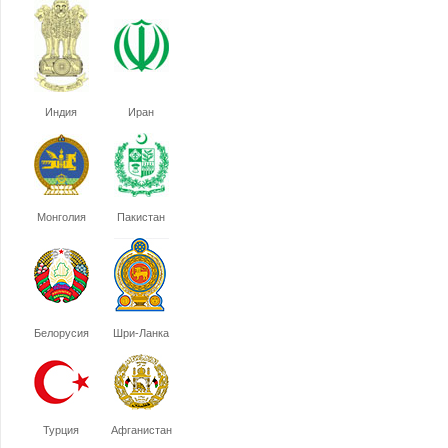
Индия
Иран
Монголия
Пакистан
Белорусия
Шри-Ланка
Турция
Афганистан