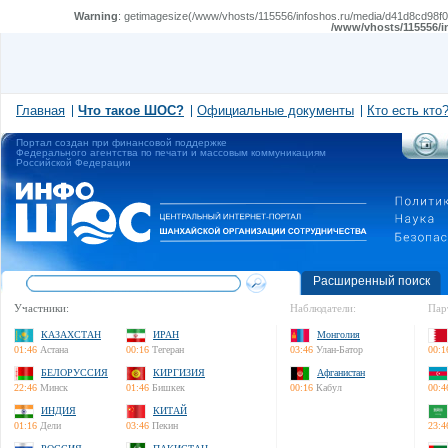
Warning
: getimagesize(/www/vhosts/115556/infoshos.ru/media/d41d8cd98f00
/www/vhosts/115556/i
Главная
Что такое ШОС?
Официальные документы
Кто есть кто
Портал создан при финансовой поддержке
Федерального агентства по печати и массовым коммуникациям
Российской Федерации
Расширенный поиск
Участники:
Наблюдатели:
Пар
КАЗАХСТАН
ИРАН
Монголия
01:46
Астана
00:16
Тегеран
03:46
Улан-Батор
00:1
БЕЛОРУССИЯ
КИРГИЗИЯ
Афганистан
22:46
Минск
01:46
Бишкек
00:16
Кабул
00:4
ИНДИЯ
КИТАЙ
01:16
Дели
03:46
Пекин
23:4