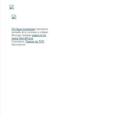
Острые козырьки
смотреть
онлайн все сезоны и серии.
Всегда свежие
новости из
мира WordPress
Смотреть
Танцы на ТНТ
бесплатно