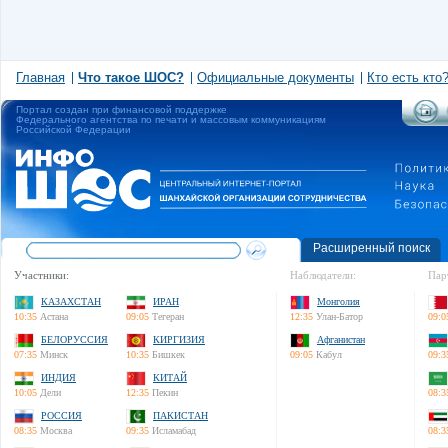
Главная
Что такое ШОС?
Официальные документы
Кто есть кто
Портал создан при финансовой поддержке
Федерального агентства по печати и массовым коммуникациям
Российской Федерации
Расширенный поиск
Участники:
Наблюдатели:
Пар
КАЗАХСТАН
ИРАН
Монголия
10:35
Астана
09:05
Тегеран
12:35
Улан-Батор
09:0
БЕЛОРУССИЯ
КИРГИЗИЯ
Афганистан
07:35
Минск
10:35
Бишкек
09:05
Кабул
09:3
ИНДИЯ
КИТАЙ
10:05
Дели
12:35
Пекин
08:3
РОССИЯ
ПАКИСТАН
08:35
Москва
09:35
Исламабад
08:3