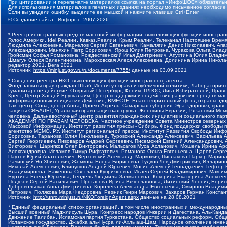
При цитировании и перепечатке материалов ссылка на портал «ИнфоШОС» обязательн
Для использования материалов в печатных изданиях необходимо письменное согласие
Если вы увидели ошибку, выделите ее мышкой и нажмите клавиши Ctrl+Enter
©
Создание сайта
- Инфорос, 2007-2026
* Реестр иностранных средств массовой информации, выполняющих функции иностранн
Голос Америки, Idel.Реалии, Кавказ.Реалии, Крым.Реалии, Телеканал Настоящее Время
Людмила Алексеевна, Маркелов Сергей Евгеньевич, Камалягин Денис Николаевич, Апах
Александрович, Маняхин Петр Борисович, Ярош Юлия Петровна, Чуракова Ольга Влади
Гройсман Софья Романовна, Рождественский Илья Дмитриевич, Апухтина Юлия Владимир
Шмагун Олеся Валентиновна, Мароховская Алеся Алексеевна, Долинина Ирина Никола
редактор 2021, Вега 2021
Источник:
https://minjust.gov.ru/ru/documents/7755/
данные на
03.09.2021
* Сведения реестра НКО, выполняющих функции иностранного агента:
Фонд защиты прав граждан Штаб, Институт права и публичной политики, Лаборатория
Гуманитарное действие, Открытый Петербург, Феникс ПЛЮС, Лига Избирателей, Правов
Крест, Центр Хасдей Ерушалаим, Центр поддержки и содействия развитию средств мас
информационных инициатив Действие, ВМЕСТЕ, Благотворительный фонд охраны здоров
Так, центр Сова, центр Анна, Проект Апрель, Самарская губерния, Эра здоровья, пр
защиты СИБАЛЬТ, Уральская правозащитная группа, Женщины Евразии, Рязанский Мемо
человека, Дальневосточный центр развития гражданских инициатив и социального пар
АКАДЕМИЯ ПО ПРАВАМ ЧЕЛОВЕКА, Частное учреждение Совета Министров северных стр
Массовой Информации, Институт развития прессы - Сибирь, Фонд поддержки свободы 
агентство МЕМО. РУ, Институт региональной прессы, Институт Развития Свободы Инф
Борисовна, Таранова Юлия Николаевна, Туровский Александр Алексеевич, Васильева 
Сергей Георгиевич, Пивоваров Андрей Сергеевич, Писемский Евгений Александрович,
Викторович, Шарипков Олег Викторович, Мальсагов Муса Асланович, Мошель Ирина Ар
Александровна, Исламов Тимур Рифгатович, Романова Ольга Евгеньевна, Щаров Серг
Паутов Юрий Анатольевич, Верховский Александр Маркович, Пислакова-Паркер Марина
Рачинский Ян Збигневич, Жемкова Елена Борисовна, Гудков Лев Дмитриевич, Иллари
Николай Алексеевич, Блинушов Андрей Юрьевич, Мосин Алексей Геннадьевич, Гефтер
Владимировна, Баженова Светлана Куприяновна, Исаев Сергей Владимирович, Максим
Буртина Елена Юрьевна, Гендель Людмила Залмановна, Кокорина Екатерина Алексеев
Подузов Сергей Васильевич, Протасова Ирина Вячеславовна, Литинский Леонид Борис
Добровольская Анна Дмитриевна, Королева Александра Евгеньевна, Смирнов Владими
Петрович, Полякова Мара Федоровна, Резник Генри Маркович, Захаров Герман Конста
Источник:
http://unro.minjust.ru/NKOForeignAgent.aspx
данные на
28.08.2021
* Единый федеральный список организаций, в том числе иностранных и международны
Высший военный Маджлисуль Шура, Конгресс народов Ичкерии и Дагестана, Аль-Каида, 
Движение Талибан, Исламская партия Туркестана, Общество социальных реформ, Общес
Исламское государство, Джабха аль-Нусра ли-Ахль аш-Шам, Народное ополчение имен