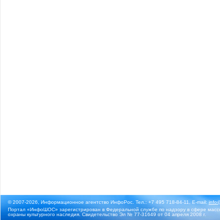
© 2007-2026, Информационное агентство ИнфоРос. Тел.: +7 495 718-84-11, E-mail:
info
Портал «ИнфоШОС» зарегистрирован в Федеральной службе по надзору в сфере массо
охраны культурного наследия. Свидетельство Эл № 77-31649 от 04 апреля 2008 г.