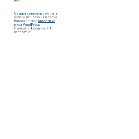
Острые козырьки
смотреть
онлайн все сезоны и серии.
Всегда свежие
новости из
мира WordPress
Смотреть
Танцы на ТНТ
бесплатно