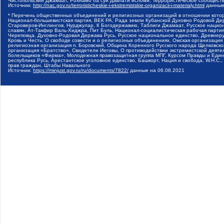
Чистопольский Джамаат, Рохнамо ба суи давлати исломи, Террористическое сообщест
Источник:
http://nac.gov.ru/terroristicheskie-i-ekstremistskie-organizacii-i-materialy.html
данные
* Перечень общественных объединений и религиозных организаций в отношении котор
Национал-большевистская партия, ВЕК РА, Рада земли Кубанской Духовно Родовой Де
Староверов-Инглингов, Нурджулар, К Богодержавию, Таблиги Джамаат, Русское наци
славян, Ат-Такфир Валь-Хиджра, Пит Буль, Национал-социалистическая рабочая парт
Череповца, Духовно-Родовая Держава Русь, Русское национальное единство, Древнер
Кровь и Честь, О свободе совести и о религиозных объединениях, Омская организаци
религиозная организация п. Боровский, Община Коренного Русского народа Щелковског
организация «Братство», Свидетели Иеговы, О противодействии экстремистской деяте
болельщиков «Фирма», Молодежная правозащитная группа МПГ, Курсом Правды и Единен
республика Русь, Арестантское уголовное единство, Башкорт, Нация и свобода, W.H.С
прав граждан, Штабы Навального
Источник:
https://minjust.gov.ru/ru/documents/7822/
данные на
06.08.2021