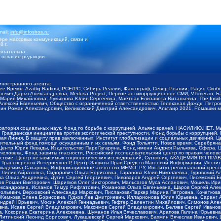
mail:
info@infoshos.ru
ре массовых коммуникаций, связи и
8 г.
язательна.
согласие редакции
иностранного агента:
щее Время, Azatliq Radiosi, PCE/PC, Сибирь.Реалии, Фактограф, Север.Реалии, Радио Св
ончич Дарья Александровна, Medusa Project, Первое антикоррупционное СМИ, VTimes.io, 
ария Михайловна, Лукьянова Юлия Сергеевна, Маетная Елизавета Витальевна, The Insid
ексей Евгеньевич, Общество с ограниченной ответственностью Телеканал Дождь, Петров 
н Роман Александрович, Великовский Дмитрий Александрович, Альтаир 2021, Ромашки мо
оратория социальных наук, Фонд по борьбе с коррупцией, Альянс врачей, НАСИЛИЮ.НЕТ, 
Гражданская инициатива против экологической преступности, Фонд борьбы с коррупцией,
чая Линия, В защиту прав заключенных, Институт глобализации и социальных движений,
тельный фонд помощи осужденным и их семьям, Фонд Тольятти, Новое время, Серебряная т
Центр Юрия Левады, Издательство Парк Гагарина, Фонд имени Андрея Рылькова, Сфера, 
еловека, Фонд защиты гласности, Российский исследовательский центр по правам челове
йствие, Центр независимых социологических исследований, Сутяжник, АКАДЕМИЯ ПО ПР
р Трансперенси Интернешнл-Р, Центр Защиты Прав Средств Массовой Информации, Институ
 академика Сахарова, Информационное агентство МЕМО. РУ, Институт региональной пресс
Лилия Айратовна, Сидорович Ольга Борисовна, Таранова Юлия Николаевна, Туровский Ал
а Ольга Андреевна, Дугин Сергей Георгиевич, Пивоваров Андрей Сергеевич, Писемский Е
в Роман Викторович, Шарипков Олег Викторович, Мальсагов Муса Асланович, Мошель Ири
ександровна, Исламов Тимур Рифгатович, Романова Ольга Евгеньевна, Щаров Сергей Але
льевич, Верховский Александр Маркович, Пислакова-Паркер Марина Петровна, Кочеткова
, Жемкова Елена Борисовна, Гудков Лев Дмитриевич, Илларионова Юлия Юрьевна, Саранг
Андрей Юрьевич, Мосин Алексей Геннадьевич, Гефтер Валентин Михайлович, Симонов Але
а, Исаев Сергей Владимирович, Максимов Сергей Владимирович, Беляев Сергей Иванович
 Кокорина Екатерина Алексеевна, Шуманов Илья Вячеславович, Арапова Галина Юрьевна
Литинский Леонид Борисович, Лукашевский Сергей Маркович, Бахмин Вячеслав Иванович,