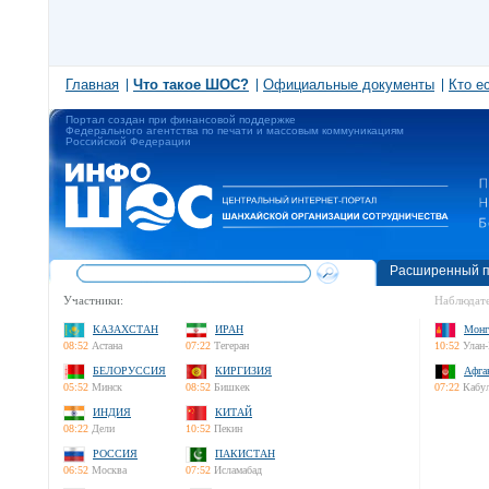
Главная
Что такое ШОС?
Официальные документы
Кто е
Портал создан при финансовой поддержке
Федерального агентства по печати и массовым коммуникациям
Российской Федерации
Расширенный п
Участники:
Наблюдате
КАЗАХСТАН
ИРАН
Монг
08:52
Астана
07:22
Тегеран
10:52
Улан-
БЕЛОРУССИЯ
КИРГИЗИЯ
Афга
05:52
Минск
08:52
Бишкек
07:22
Кабу
ИНДИЯ
КИТАЙ
08:22
Дели
10:52
Пекин
РОССИЯ
ПАКИСТАН
06:52
Москва
07:52
Исламабад