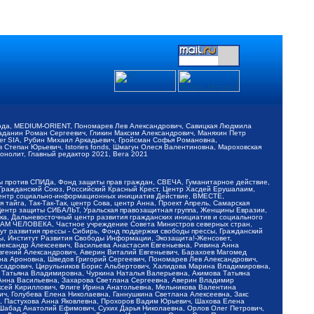
обода, MEDIUM-ORIENT, Пономарев Лев Александрович, Савицкая Людмила
Баданин Роман Сергеевич, Гликин Максим Александрович, Маняхин Петр
er SIA, Рубин Михаил Аркадьевич, Гройсман Софья Романовна,
Степан Юрьевич, Istories fonds, Шмагун Олеся Валентиновна, Мароховская
нолит, Главный редактор 2021, Вега 2021
Мы против СПИДа, Фонд защиты прав граждан, СВЕЧА, Гуманитарное действие,
 Гражданский Союз, Российский Красный Крест, Центр Хасдей Ерушалаим,
 Центр социально-информационных инициатив Действие, ВМЕСТЕ,
айга, Так-Так-Так, центр Сова, центр Анна, Проект Апрель, Самарская
Центр защиты СИБАЛЬТ, Уральская правозащитная группа, Женщины Евразии,
ка, Дальневосточный центр развития гражданских инициатив и социального
АВАМ ЧЕЛОВЕКА, Частное учреждение Совета Министров северных стран,
т развития прессы - Сибирь, Фонд поддержки свободы прессы, Гражданский
ы, Институт Развития Свободы Информации, Экозащита!-Женсовет,
ександр Алексеевич, Васильева Анастасия Евгеньевна, Ривина Анна
вгений Александрович, Аверин Виталий Евгеньевич, Барахоев Магомед
на Ароновна, Шведов Григорий Сергеевич, Пономарев Лев Александрович,
ксадрович, Цирульников Борис Альбертович, Халидова Марина Владимировна,
 Татьяна Владимировна, Чуркина Наталья Валерьевна, Акимова Татьяна
 Анна Васильевна, Захарова Светлана Сергеевна, Аверин Владимир
ксей Кириллович, Флиге Ирина Анатольевна, Мельникова Валентина
, Голубева Елена Николаевна, Ганнушкина Светлана Алексеевна, Закс
, Пастухова Анна Яковлевна, Прохоров Вадим Юрьевич, Шахова Елена
 Шабад Анатолий Ефимович, Сухих Дарья Николаевна, Орлов Олег Петрович,