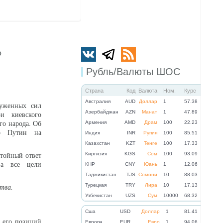
о
Рубль/Валюты ШОС
Страна
Код
Валюта
Ном.
Курс
Австралия
AUD
Доллар
1
57.38
руженных сил
Азербайджан
AZN
Манат
1
47.89
и киевского
Армения
AMD
Драм
100
22.23
го народа. Об
ир Путин на
Индия
INR
Рупия
100
85.51
Казахстан
KZT
Тенге
100
17.33
Киргизия
KGS
Сом
100
93.09
стойный ответ
 а все цели
КНР
CNY
Юань
1
12.06
Таджикистан
TJS
Сомони
10
88.03
Турецкая
TRY
Лира
10
17.13
ства.
Узбекистан
UZS
Сум
10000
68.32
Cша
USD
Доллар
1
81.41
е его позиций
Eвропа
EUR
Евро
1
94.06