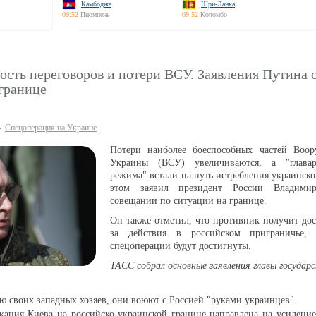
Камбоджа
Шри-Ланка
09:52
Пномпень
09:52
Коломбо
сть переговоров и потери ВСУ. Заявления Путина 
границе
Спецоперация на Украине
Потери наиболее боеспособных частей Воо
Украины (ВСУ) увеличиваются, а "главар
режима" встали на путь истребления украинско
этом заявил президент России Владим
совещании по ситуации на границе.
Он также отметил, что противник получит до
за действия в российском приграничье,
спецоперации будут достигнуты.
ТАСС собрал основные заявления главы государ
ю своих западных хозяев, они воюют с Россией "руками украинцев".
кация Киева на российско-украинской границе направлена на усилени