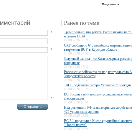
Поделиться…
омментарий
Ранее по теме
Трамп заявил, что ракеты Patriot нужны не то
*
и самим США
07.08.2026 06:21
СКР сообщил о 640 погибших мирных жител
*
вторжении ВСУ в Курскую область
06.08.2026 07:50
Залужный заявил, что Киев исчерпал ресурс 
конфликте
06.08.2026 06:42
Российские войска взяли под контроль село З
Запорожской области
06.08.2026 06:32
ТАСС подсчитал потери Украины от блокады
06.08.2026 06:28
ВС России взяли под контроль два населенны
*
спецоперации
05.08.2026 16:58
Над регионами РФ и акваториями морей за н
475 украинских дронов
05.08.2026 08:52
ВС РФ поразили в Киеве крупнейший логисти
"Новой почты"
05.08.2026 08:45