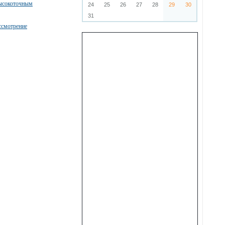
высокоточным
24
25
26
27
28
29
30
31
ссмотрение