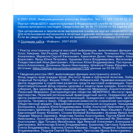
© 2007-2026, Информационное агентство ИнфоРос. Тел.: +7 495 718-84-11, E-
Портал «ИнфоШОС» зарегистрирован в Федеральной службе по надзору в сфе
охраны культурного наследия. Свидетельство Эл № 77-31649 от 04 апреля 200
При цитировании и перепечатке материалов ссылка на портал «ИнфоШОС» об
Для использования материалов в печатных изданиях необходимо письменное 
Если вы увидели ошибку, выделите ее мышкой и нажмите клавиши Ctrl+Enter
©
Создание сайта
- Инфорос, 2007-2026
* Реестр иностранных средств массовой информации, выполняющих функции 
Голос Америки, Idel.Реалии, Кавказ.Реалии, Крым.Реалии, Телеканал Настоя
Алексеевна, Маркелов Сергей Евгеньевич, Камалягин Денис Николаевич, Апах
Борисович, Ярош Юлия Петровна, Чуракова Ольга Владимировна, Железнова М
Рождественский Илья Дмитриевич, Апухтина Юлия Владимировна, Постернак Ал
Алеся Алексеевна, Долинина Ирина Николаевна, Шлейнов Роман Юрьевич, Ани
Источник:
https://minjust.gov.ru/ru/documents/7755/
данные на
03.09.2021
* Сведения реестра НКО, выполняющих функции иностранного агента:
Фонд защиты прав граждан Штаб, Институт права и публичной политики, Лаб
Открытый Петербург, Феникс ПЛЮС, Лига Избирателей, Правовая инициатива, 
Центр поддержки и содействия развитию средств массовой информации, Горя
Благотворительный фонд охраны здоровья и защиты прав граждан, Благотвори
губерния, Эра здоровья, правозащитное общество Мемориал, Аналитический 
Рязанский Мемориал, Екатеринбургское общество МЕМОРИАЛ, Институт прав ч
партнерства, Пермский региональный правозащитный центр, Гражданское де
Центр развития некоммерческих организаций, Гражданское содействие, Цент
контроль, Человек и Закон, Общественная комиссия по сохранению наследия
Общественный вердикт, Евразийская антимонопольная ассоциация, Чанышева 
Валерьевна, Бурдина Юлия Владимировна, Бойко Анатолий Николаевич, Гусев
Бекханович, Шевченко Дмитрий Александрович, Жданов Иван Юрьевич, Рубано
Каргалицкий Борис Юльевич, Созаев Валерий Валерьевич, Исакова Ирина Ал
Людевиг Марина Зариевна, Федотова Галина Анатольевна, Паутов Юрий Анато
Николаевна, Золотарева Екатерина Александровна, Рачинский Ян Збигневич
Анатольевич, Щур Татьяна Михайловна, Щур Николай Алексеевич, Блинушов 
Дмитриевна, Вититинова Елена Владимировна, Баженова Светлана Куприяновн
Елена Владимировна, Буртина Елена Юрьевна, Гендель Людмила Залмановна,
Владимировна, Подузов Сергей Васильевич, Протасова Ирина Вячеславовна, 