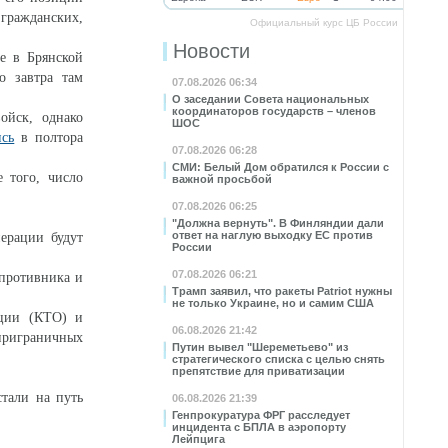
гражданских,
Официальный курс ЦБ России
Новости
е в Брянской
о завтра там
07.08.2026 06:34
О заседании Совета национальных
координаторов государств – членов
ойск, однако
ШОС
ись
в полтора
07.08.2026 06:28
СМИ: Белый Дом обратился к России с
 того, число
важной просьбой
07.08.2026 06:25
"Должна вернуть". В Финляндии дали
ответ на наглую выходку ЕС против
ерации будут
России
07.08.2026 06:21
 противника и
Трамп заявил, что ракеты Patriot нужны
не только Украине, но и самим США
ации (КТО) и
06.08.2026 21:42
приграничных
Путин вывел "Шереметьево" из
стратегического списка с целью снять
препятствие для приватизации
стали на путь
06.08.2026 21:39
Генпрокуратура ФРГ расследует
инцидента с БПЛА в аэропорту
Лейпцига