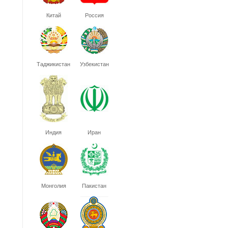
Китай
Россия
Таджикистан
Узбекистан
Индия
Иран
Монголия
Пакистан