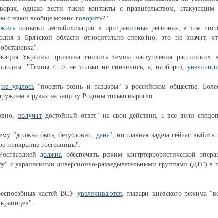
ворах, однако вести такие контакты с правительством, атакующим 
чем с ними вообще можно
говорить
?"
лжить
попытки дестабилизации в приграничных регионах, в том числ
годня в Брянской области относительно спокойно, это не значит, чт
 обстановка".
кация Украины призвана снизить темпы наступления российских в
лодны: "Темпы <...> не только не снизились, а, наоборот,
увеличил
у
не удалось
"посеять рознь и раздоры" в российском обществе. Более
оружием в руках на защиту Родины только выросло.
овно,
получит
достойный ответ" на свои действия, а все цели спецоп
ему "должна быть, безусловно,
дана
", но главная задача сейчас выбить
ое прикрытие госграницы".
Росгвардией
должна
обеспечить режим контртеррористической опер
бу" с украинскими диверсионно-разведывательными группами (ДРГ) в 
оеспособных частей ВСУ
увеличиваются
, главари киевского режима "в
украинцев".