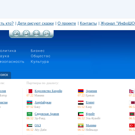
сть кто?
Дети рисуют сказки
О проекте
Контакты
Журнал "ИнфоШО
оиск
ли:
Партнеры по диалогу:
олия
Королевство Бахрейн
Армения
Батор
07:22
Манама
07:22
Ереван
07:2
нистан
Азербайджан
Египет
л
07:52
Баку
05:52
Каир
06:5
Саудовская Аравия
Кувейт
06:52
Эр-Рияд
06:52
Эль-Кувейт
06:5
ОАЭ
Мьянма
06:52
Абу-Даби
06:52
Нейпьидо
05:5