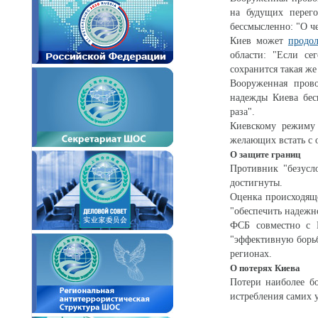
на будущих перего
бессмысленно: "О 
Киев может
продо
области: "Если се
сохранится такая же
Вооруженная прово
надежды Киева бесп
раза".
Киевскому режим
желающих встать с 
О защите границ
Противник "безусл
достигнуты.
Оценка происходящ
"обеспечить надежн
ФСБ совместно с 
"эффективную борь
регионах.
О потерях Киева
Потери наиболее б
истребления самих 