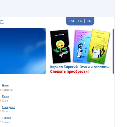
RU
EN
CN
С"
Непал
2
Катманду
Катар
2
Доха
Мальдивы
2
Мале
Турция
2
Анкара