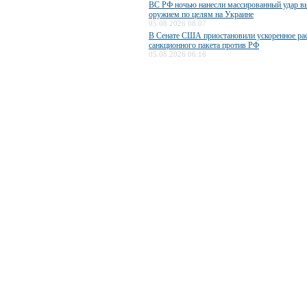
ВС РФ ночью нанесли массированный удар 
оружием по целям на Украине
05.08.2026 08:07
В Сенате США приостановили ускоренное ра
санкционного пакета против РФ
05.08.2026 06:16