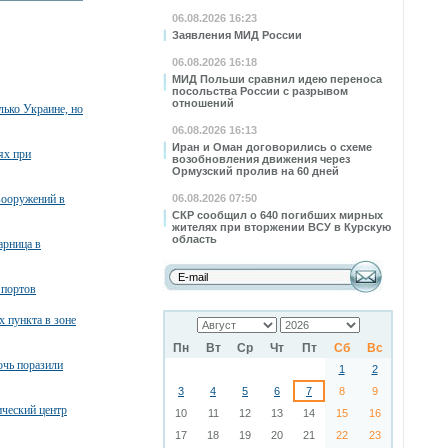
06.08.2026 16:23
Заявления МИД России
06.08.2026 16:18
МИД Польши сравнил идею переноса
посольства России с разрывом
отношений
лько Украине, но
06.08.2026 16:13
Иран и Оман договорились о схеме
ях при
возобновления движения через
Ормузский пролив на 60 дней
вооружений в
06.08.2026 07:50
СКР сообщил о 640 погибших мирных
жителях при вторжении ВСУ в Курскую
область
арница в
 портов
х пункта в зоне
Пн
Вт
Ср
Чт
Пт
Сб
Вс
очь поразили
1
2
3
4
5
6
7
8
9
ческий центр
10
11
12
13
14
15
16
17
18
19
20
21
22
23