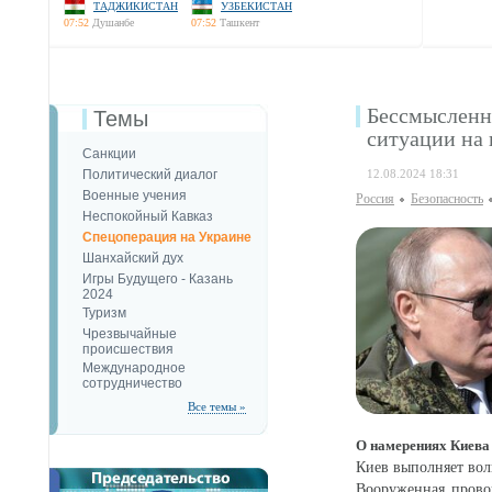
ТАДЖИКИСТАН
УЗБЕКИСТАН
07:52
Душанбе
07:52
Ташкент
Бессмысленно
Темы
ситуации на 
Санкции
Политический диалог
12.08.2024 18:31
Военные учения
Россия
Безопаcность
Неспокойный Кавказ
Спецоперация на Украине
Шанхайский дух
Игры Будущего - Казань
2024
Туризм
Чрезвычайные
происшествия
Международное
сотрудничество
Все темы »
О намерениях Киева
Киев выполняет вол
Вооруженная прово