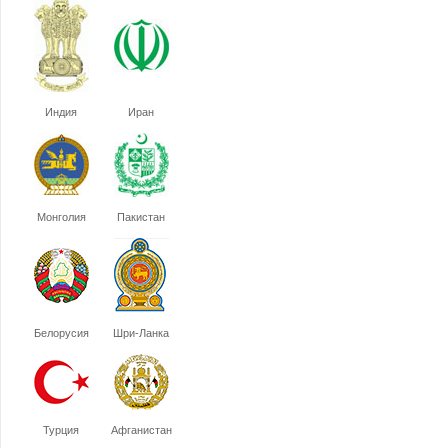
Индия
Иран
Монголия
Пакистан
Белорусия
Шри-Ланка
Турция
Афганистан