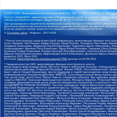
© 2007-2026, Информационное агентство ИнфоРос. Тел.: +7 495 718-84-11, E-mail:
info
Портал «ИнфоШОС» зарегистрирован в Федеральной службе по надзору в сфере массо
охраны культурного наследия. Свидетельство Эл № 77-31649 от 04 апреля 2008 г.
При цитировании и перепечатке материалов ссылка на портал «ИнфоШОС» обязательн
Для использования материалов в печатных изданиях необходимо письменное согласие
Если вы увидели ошибку, выделите ее мышкой и нажмите клавиши Ctrl+Enter
©
Создание сайта
- Инфорос, 2007-2026
* Реестр иностранных средств массовой информации, выполняющих функции иностранн
Голос Америки, Idel.Реалии, Кавказ.Реалии, Крым.Реалии, Телеканал Настоящее Время
Людмила Алексеевна, Маркелов Сергей Евгеньевич, Камалягин Денис Николаевич, Апах
Александрович, Маняхин Петр Борисович, Ярош Юлия Петровна, Чуракова Ольга Влади
Гройсман Софья Романовна, Рождественский Илья Дмитриевич, Апухтина Юлия Владимир
Шмагун Олеся Валентиновна, Мароховская Алеся Алексеевна, Долинина Ирина Никола
редактор 2021, Вега 2021
Источник:
https://minjust.gov.ru/ru/documents/7755/
данные на
03.09.2021
* Сведения реестра НКО, выполняющих функции иностранного агента:
Фонд защиты прав граждан Штаб, Институт права и публичной политики, Лаборатория
Гуманитарное действие, Открытый Петербург, Феникс ПЛЮС, Лига Избирателей, Правов
Крест, Центр Хасдей Ерушалаим, Центр поддержки и содействия развитию средств мас
информационных инициатив Действие, ВМЕСТЕ, Благотворительный фонд охраны здоров
Так, центр Сова, центр Анна, Проект Апрель, Самарская губерния, Эра здоровья, пр
защиты СИБАЛЬТ, Уральская правозащитная группа, Женщины Евразии, Рязанский Мемо
человека, Дальневосточный центр развития гражданских инициатив и социального пар
АКАДЕМИЯ ПО ПРАВАМ ЧЕЛОВЕКА, Частное учреждение Совета Министров северных стр
Массовой Информации, Институт развития прессы - Сибирь, Фонд поддержки свободы 
агентство МЕМО. РУ, Институт региональной прессы, Институт Развития Свободы Инф
Борисовна, Таранова Юлия Николаевна, Туровский Александр Алексеевич, Васильева 
Сергей Георгиевич, Пивоваров Андрей Сергеевич, Писемский Евгений Александрович,
Викторович, Шарипков Олег Викторович, Мальсагов Муса Асланович, Мошель Ирина Ар
Александровна, Исламов Тимур Рифгатович, Романова Ольга Евгеньевна, Щаров Серг
Паутов Юрий Анатольевич, Верховский Александр Маркович, Пислакова-Паркер Марина
Рачинский Ян Збигневич, Жемкова Елена Борисовна, Гудков Лев Дмитриевич, Иллари
Николай Алексеевич, Блинушов Андрей Юрьевич, Мосин Алексей Геннадьевич, Гефтер
Владимировна, Баженова Светлана Куприяновна, Исаев Сергей Владимирович, Максим
Буртина Елена Юрьевна, Гендель Людмила Залмановна, Кокорина Екатерина Алексеев
Подузов Сергей Васильевич, Протасова Ирина Вячеславовна, Литинский Леонид Борис