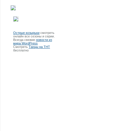
Острые козырьки
смотреть
онлайн все сезоны и серии.
Всегда свежие
новости из
мира WordPress
Смотреть
Танцы на ТНТ
бесплатно