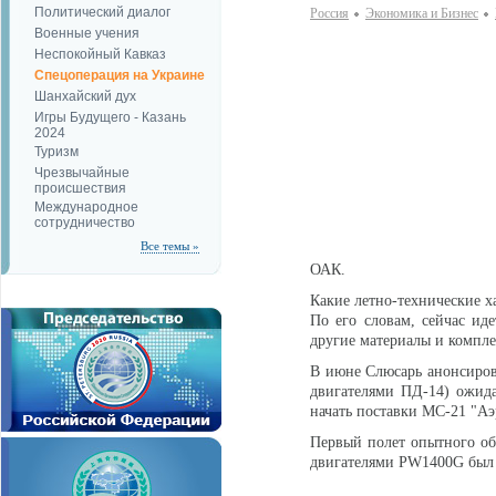
Политический диалог
Россия
Экономика и Бизнес
Военные учения
Неспокойный Кавказ
Спецоперация на Украине
Шанхайский дух
Игры Будущего - Казань
2024
Туризм
Чрезвычайные
происшествия
Международное
сотрудничество
Все темы »
ОАК.
Какие летно-технические х
По его словам, сейчас ид
другие материалы и компл
В июне Слюсарь анонсиров
двигателями ПД-14) ожидае
начать поставки МС-21 "Аэ
Первый полет опытного об
двигателями PW1400G был с