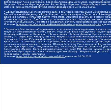
Добровольская Анна Дмитриевна, Королева Александра Евгеньевна, Смирнов Владими
Петрович, Полякова Мара Федоровна, Резник Генри Маркович, Захаров Герман Конста
Источник:
http://unro.minjust.ru/NKOForeignAgent.aspx
данные на
28.08.2021
* Единый федеральный список организаций, в том числе иностранных и международны
Высший военный Маджлисуль Шура, Конгресс народов Ичкерии и Дагестана, Аль-Каида, 
Движение Талибан, Исламская партия Туркестана, Общество социальных реформ, Общес
Исламское государство, Джабха аль-Нусра ли-Ахль аш-Шам, Народное ополчение имен
Чистопольский Джамаат, Рохнамо ба суи давлати исломи, Террористическое сообщест
Источник:
http://nac.gov.ru/terroristicheskie-i-ekstremistskie-organizacii-i-materialy.html
данные
* Перечень общественных объединений и религиозных организаций в отношении котор
Национал-большевистская партия, ВЕК РА, Рада земли Кубанской Духовно Родовой Де
Староверов-Инглингов, Нурджулар, К Богодержавию, Таблиги Джамаат, Русское наци
славян, Ат-Такфир Валь-Хиджра, Пит Буль, Национал-социалистическая рабочая парт
Череповца, Духовно-Родовая Держава Русь, Русское национальное единство, Древнер
Кровь и Честь, О свободе совести и о религиозных объединениях, Омская организаци
религиозная организация п. Боровский, Община Коренного Русского народа Щелковског
организация «Братство», Свидетели Иеговы, О противодействии экстремистской деяте
болельщиков «Фирма», Молодежная правозащитная группа МПГ, Курсом Правды и Единен
республика Русь, Арестантское уголовное единство, Башкорт, Нация и свобода, W.H.С
прав граждан, Штабы Навального
Источник:
https://minjust.gov.ru/ru/documents/7822/
данные на
06.08.2021