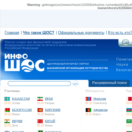
Warning
: getimagesize(/www/vhosts/115556/infoshos.ru/media/d41d8cd98
/www/vhosts/115556/i
Главная
Что такое ШОС?
Официальные документы
Кто есть кто
Портал создан при финансовой поддержке
Федерального агентства по печати и массовым коммуникациям
Российской Федерации
Расширенный поиск
Участники:
Наблюдатели:
Пар
КАЗАХСТАН
ИРАН
Монголия
23:22
Астана
21:52
Тегеран
01:22
Улан-Батор
21:5
БЕЛОРУССИЯ
КИРГИЗИЯ
Афганистан
20:22
Минск
23:22
Бишкек
21:52
Кабул
22:2
ИНДИЯ
КИТАЙ
22:52
Дели
01:22
Пекин
21:2