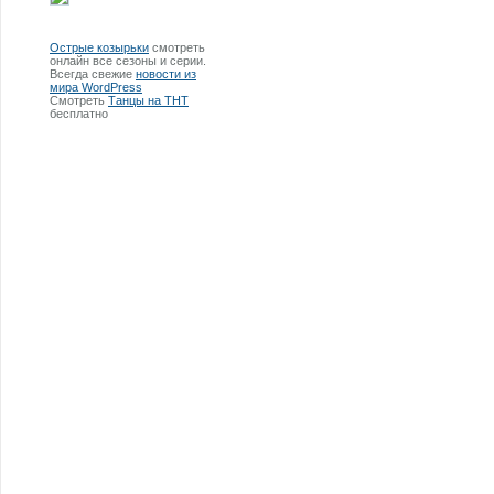
Острые козырьки
смотреть
онлайн все сезоны и серии.
Всегда свежие
новости из
мира WordPress
Смотреть
Танцы на ТНТ
бесплатно