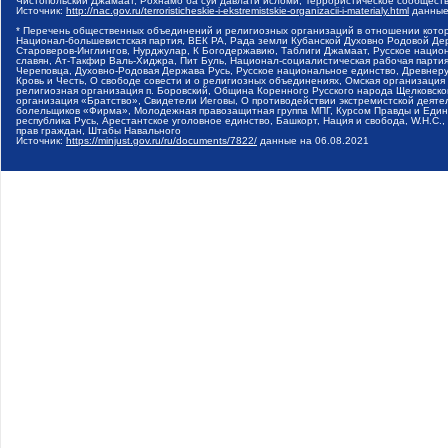
Чистопольский Джамаат, Рохнамо ба суи давлати исломи, Террористическое сообщест
Источник:
http://nac.gov.ru/terroristicheskie-i-ekstremistskie-organizacii-i-materialy.html
данные
* Перечень общественных объединений и религиозных организаций в отношении котор
Национал-большевистская партия, ВЕК РА, Рада земли Кубанской Духовно Родовой Де
Староверов-Инглингов, Нурджулар, К Богодержавию, Таблиги Джамаат, Русское наци
славян, Ат-Такфир Валь-Хиджра, Пит Буль, Национал-социалистическая рабочая парт
Череповца, Духовно-Родовая Держава Русь, Русское национальное единство, Древнер
Кровь и Честь, О свободе совести и о религиозных объединениях, Омская организаци
религиозная организация п. Боровский, Община Коренного Русского народа Щелковског
организация «Братство», Свидетели Иеговы, О противодействии экстремистской деяте
болельщиков «Фирма», Молодежная правозащитная группа МПГ, Курсом Правды и Единен
республика Русь, Арестантское уголовное единство, Башкорт, Нация и свобода, W.H.С
прав граждан, Штабы Навального
Источник:
https://minjust.gov.ru/ru/documents/7822/
данные на
06.08.2021