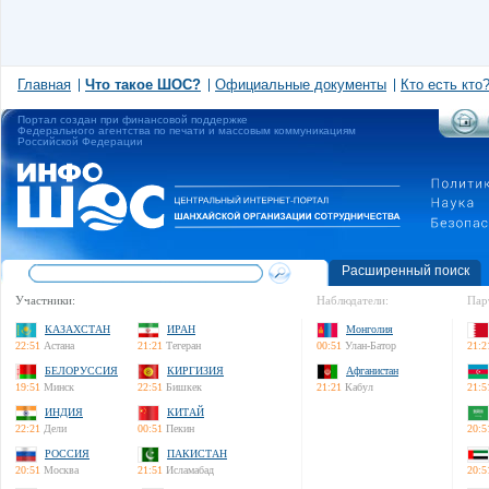
Главная
Что такое ШОС?
Официальные документы
Кто есть кто
Портал создан при финансовой поддержке
Федерального агентства по печати и массовым коммуникациям
Российской Федерации
Расширенный поиск
Участники:
Наблюдатели:
Пар
КАЗАХСТАН
ИРАН
Монголия
22:51
Астана
21:21
Тегеран
00:51
Улан-Батор
21:2
БЕЛОРУССИЯ
КИРГИЗИЯ
Афганистан
19:51
Минск
22:51
Бишкек
21:21
Кабул
21:5
ИНДИЯ
КИТАЙ
22:21
Дели
00:51
Пекин
20:5
РОССИЯ
ПАКИСТАН
20:51
Москва
21:51
Исламабад
20:5