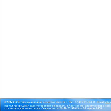
© 2007-2026, Информационное агентство ИнфоРос. Тел.: +7 495 718-84-11, E-mail:
info
Портал «ИнфоШОС» зарегистрирован в Федеральной службе по надзору в сфере массо
охраны культурного наследия. Свидетельство Эл № 77-31649 от 04 апреля 2008 г.