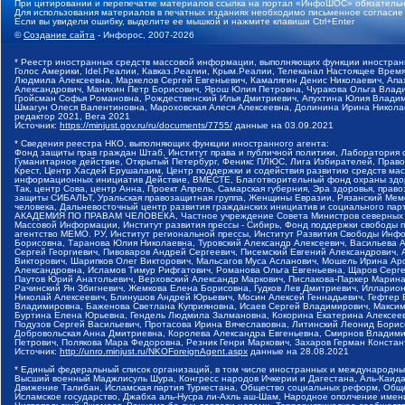
При цитировании и перепечатке материалов ссылка на портал «ИнфоШОС» обязательн
Для использования материалов в печатных изданиях необходимо письменное согласие
Если вы увидели ошибку, выделите ее мышкой и нажмите клавиши Ctrl+Enter
©
Создание сайта
- Инфорос, 2007-2026
* Реестр иностранных средств массовой информации, выполняющих функции иностранн
Голос Америки, Idel.Реалии, Кавказ.Реалии, Крым.Реалии, Телеканал Настоящее Время
Людмила Алексеевна, Маркелов Сергей Евгеньевич, Камалягин Денис Николаевич, Апах
Александрович, Маняхин Петр Борисович, Ярош Юлия Петровна, Чуракова Ольга Влади
Гройсман Софья Романовна, Рождественский Илья Дмитриевич, Апухтина Юлия Владимир
Шмагун Олеся Валентиновна, Мароховская Алеся Алексеевна, Долинина Ирина Никола
редактор 2021, Вега 2021
Источник:
https://minjust.gov.ru/ru/documents/7755/
данные на
03.09.2021
* Сведения реестра НКО, выполняющих функции иностранного агента:
Фонд защиты прав граждан Штаб, Институт права и публичной политики, Лаборатория
Гуманитарное действие, Открытый Петербург, Феникс ПЛЮС, Лига Избирателей, Правов
Крест, Центр Хасдей Ерушалаим, Центр поддержки и содействия развитию средств мас
информационных инициатив Действие, ВМЕСТЕ, Благотворительный фонд охраны здоров
Так, центр Сова, центр Анна, Проект Апрель, Самарская губерния, Эра здоровья, пр
защиты СИБАЛЬТ, Уральская правозащитная группа, Женщины Евразии, Рязанский Мемо
человека, Дальневосточный центр развития гражданских инициатив и социального пар
АКАДЕМИЯ ПО ПРАВАМ ЧЕЛОВЕКА, Частное учреждение Совета Министров северных стр
Массовой Информации, Институт развития прессы - Сибирь, Фонд поддержки свободы 
агентство МЕМО. РУ, Институт региональной прессы, Институт Развития Свободы Инф
Борисовна, Таранова Юлия Николаевна, Туровский Александр Алексеевич, Васильева 
Сергей Георгиевич, Пивоваров Андрей Сергеевич, Писемский Евгений Александрович,
Викторович, Шарипков Олег Викторович, Мальсагов Муса Асланович, Мошель Ирина Ар
Александровна, Исламов Тимур Рифгатович, Романова Ольга Евгеньевна, Щаров Серг
Паутов Юрий Анатольевич, Верховский Александр Маркович, Пислакова-Паркер Марина
Рачинский Ян Збигневич, Жемкова Елена Борисовна, Гудков Лев Дмитриевич, Иллари
Николай Алексеевич, Блинушов Андрей Юрьевич, Мосин Алексей Геннадьевич, Гефтер
Владимировна, Баженова Светлана Куприяновна, Исаев Сергей Владимирович, Максим
Буртина Елена Юрьевна, Гендель Людмила Залмановна, Кокорина Екатерина Алексеев
Подузов Сергей Васильевич, Протасова Ирина Вячеславовна, Литинский Леонид Борис
Добровольская Анна Дмитриевна, Королева Александра Евгеньевна, Смирнов Владими
Петрович, Полякова Мара Федоровна, Резник Генри Маркович, Захаров Герман Конста
Источник:
http://unro.minjust.ru/NKOForeignAgent.aspx
данные на
28.08.2021
* Единый федеральный список организаций, в том числе иностранных и международны
Высший военный Маджлисуль Шура, Конгресс народов Ичкерии и Дагестана, Аль-Каида, 
Движение Талибан, Исламская партия Туркестана, Общество социальных реформ, Общес
Исламское государство, Джабха аль-Нусра ли-Ахль аш-Шам, Народное ополчение имен