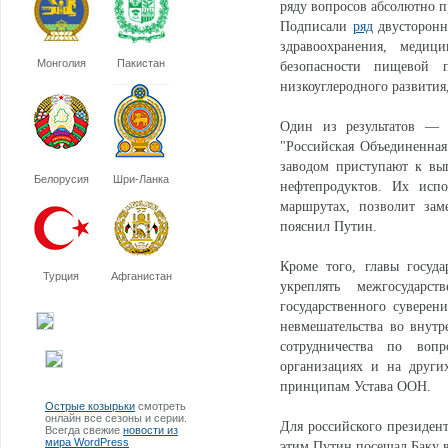
ряду вопросов абсолютно п
Подписали
ряд
двусторонни
здравоохранения, медиц
Монголия
Пакистан
безопасности пищевой 
низкоуглеродного развития
Один из результатов — д
"Российская Объединенная
заводом приступают к вы
Белорусия
Шри-Ланка
нефтепродуктов. Их исп
маршрутах, позволит зам
пояснил Путин.
Кроме того, главы госуд
Турция
Афганистан
укреплять межгосударс
государственного суверени
невмешательства во внутр
сотрудничества по воп
организациях и на други
принципам Устава ООН.
Острые козырьки
смотреть
онлайн все сезоны и серии.
Для российского президен
Всегда свежие
новости из
мира WordPress
этим Путин посещал Баку в