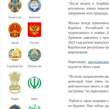
"После визита в Азербай
результатах наших перег
завершение всех процедур,
Казахстан
Киргизия
Москва всегда принимала
Карабаха. Российский 
подписанного в ноябре 2
Армении заявления о прек
2023 года регион вернулся
Китай
Россия
Карабахская республика пр
миротворцев.
Переговоры
продолжилис
Таджикистан
Узбекистан
ведомств обеих стран.
"По всем направлениям м
делегаций тоже очень ил
действительно много, и сф
настроены "на укрепление 
Индия
Иран
"Работа в таком широком с
на будущее. Нам сейчас уда