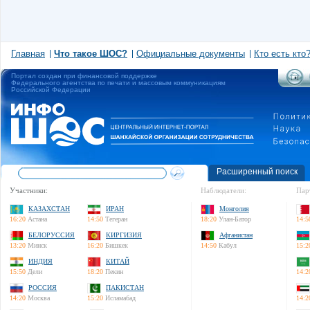
Главная
Что такое ШОС?
Официальные документы
Кто есть кто
Портал создан при финансовой поддержке
Федерального агентства по печати и массовым коммуникациям
Российской Федерации
Расширенный поиск
Участники:
Наблюдатели:
Пар
КАЗАХСТАН
ИРАН
Монголия
16:20
Астана
14:50
Тегеран
18:20
Улан-Батор
14:5
БЕЛОРУССИЯ
КИРГИЗИЯ
Афганистан
13:20
Минск
16:20
Бишкек
14:50
Кабул
15:2
ИНДИЯ
КИТАЙ
15:50
Дели
18:20
Пекин
14:2
РОССИЯ
ПАКИСТАН
14:20
Москва
15:20
Исламабад
14:2