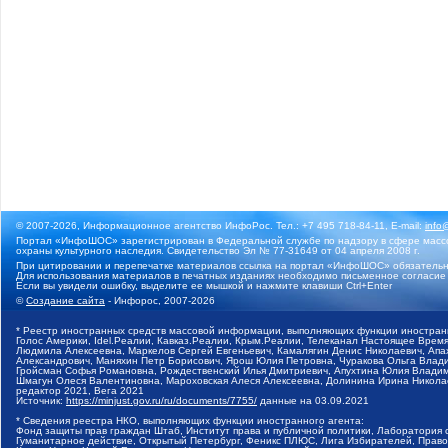
© 2007-2026, Информационное агентство ИнфоРос. Тел.: +7 495 718-84-11, E-mail:
info
Портал «ИнфоШОС» зарегистрирован в Федеральной службе по надзору в сфере массо
охраны культурного наследия. Свидетельство Эл № 77-31649 от 04 апреля 2008 г.
При цитировании и перепечатке материалов ссылка на портал «ИнфоШОС» обязательн
Для использования материалов в печатных изданиях необходимо письменное согласие
Если вы увидели ошибку, выделите ее мышкой и нажмите клавиши Ctrl+Enter
©
Создание сайта
- Инфорос, 2007-2026
* Реестр иностранных средств массовой информации, выполняющих функции иностранн
Голос Америки, Idel.Реалии, Кавказ.Реалии, Крым.Реалии, Телеканал Настоящее Время
Людмила Алексеевна, Маркелов Сергей Евгеньевич, Камалягин Денис Николаевич, Апах
Александрович, Маняхин Петр Борисович, Ярош Юлия Петровна, Чуракова Ольга Влади
Гройсман Софья Романовна, Рождественский Илья Дмитриевич, Апухтина Юлия Владимир
Шмагун Олеся Валентиновна, Мароховская Алеся Алексеевна, Долинина Ирина Никола
редактор 2021, Вега 2021
Источник:
https://minjust.gov.ru/ru/documents/7755/
данные на
03.09.2021
* Сведения реестра НКО, выполняющих функции иностранного агента:
Фонд защиты прав граждан Штаб, Институт права и публичной политики, Лаборатория
Гуманитарное действие, Открытый Петербург, Феникс ПЛЮС, Лига Избирателей, Правов