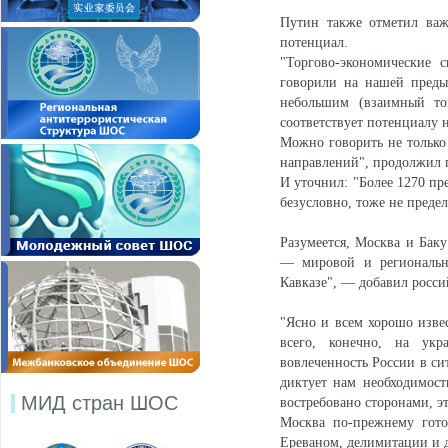
Путин также отметил важ
потенциал.
"Торгово-экономические
говорили на нашей пред
небольшим (взаимный то
соответствует потенциалу
Можно говорить не только
направлений", продолжил 
И уточнил: "Более 1270 пр
безусловно, тоже не предел
Разумеется, Москва и Бак
— мировой и регионально
Кавказе", — добавил росси
"Ясно и всем хорошо извес
всего, конечно, на ук
вовлеченность России в си
диктует нам необходимост
МИД стран ШОС
востребовано сторонами, эт
Москва по-прежнему гото
Ереваном, делимитации и 