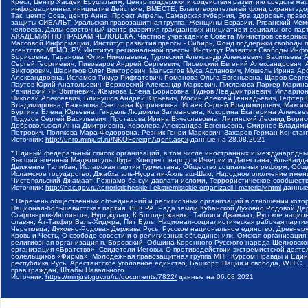
Крест, Центр Хасдей Ерушалаим, Центр поддержки и содействия развитию средств мас
информационных инициатив Действие, ВМЕСТЕ, Благотворительный фонд охраны здоров
Так, центр Сова, центр Анна, Проект Апрель, Самарская губерния, Эра здоровья, пр
защиты СИБАЛЬТ, Уральская правозащитная группа, Женщины Евразии, Рязанский Мемо
человека, Дальневосточный центр развития гражданских инициатив и социального пар
АКАДЕМИЯ ПО ПРАВАМ ЧЕЛОВЕКА, Частное учреждение Совета Министров северных стр
Массовой Информации, Институт развития прессы - Сибирь, Фонд поддержки свободы 
агентство МЕМО. РУ, Институт региональной прессы, Институт Развития Свободы Инф
Борисовна, Таранова Юлия Николаевна, Туровский Александр Алексеевич, Васильева 
Сергей Георгиевич, Пивоваров Андрей Сергеевич, Писемский Евгений Александрович,
Викторович, Шарипков Олег Викторович, Мальсагов Муса Асланович, Мошель Ирина Ар
Александровна, Исламов Тимур Рифгатович, Романова Ольга Евгеньевна, Щаров Серг
Паутов Юрий Анатольевич, Верховский Александр Маркович, Пислакова-Паркер Марина
Рачинский Ян Збигневич, Жемкова Елена Борисовна, Гудков Лев Дмитриевич, Иллари
Николай Алексеевич, Блинушов Андрей Юрьевич, Мосин Алексей Геннадьевич, Гефтер
Владимировна, Баженова Светлана Куприяновна, Исаев Сергей Владимирович, Максим
Буртина Елена Юрьевна, Гендель Людмила Залмановна, Кокорина Екатерина Алексеев
Подузов Сергей Васильевич, Протасова Ирина Вячеславовна, Литинский Леонид Борис
Добровольская Анна Дмитриевна, Королева Александра Евгеньевна, Смирнов Владими
Петрович, Полякова Мара Федоровна, Резник Генри Маркович, Захаров Герман Конста
Источник:
http://unro.minjust.ru/NKOForeignAgent.aspx
данные на
28.08.2021
* Единый федеральный список организаций, в том числе иностранных и международны
Высший военный Маджлисуль Шура, Конгресс народов Ичкерии и Дагестана, Аль-Каида, 
Движение Талибан, Исламская партия Туркестана, Общество социальных реформ, Общес
Исламское государство, Джабха аль-Нусра ли-Ахль аш-Шам, Народное ополчение имен
Чистопольский Джамаат, Рохнамо ба суи давлати исломи, Террористическое сообщест
Источник:
http://nac.gov.ru/terroristicheskie-i-ekstremistskie-organizacii-i-materialy.html
данные
* Перечень общественных объединений и религиозных организаций в отношении котор
Национал-большевистская партия, ВЕК РА, Рада земли Кубанской Духовно Родовой Де
Староверов-Инглингов, Нурджулар, К Богодержавию, Таблиги Джамаат, Русское наци
славян, Ат-Такфир Валь-Хиджра, Пит Буль, Национал-социалистическая рабочая парт
Череповца, Духовно-Родовая Держава Русь, Русское национальное единство, Древнер
Кровь и Честь, О свободе совести и о религиозных объединениях, Омская организаци
религиозная организация п. Боровский, Община Коренного Русского народа Щелковског
организация «Братство», Свидетели Иеговы, О противодействии экстремистской деяте
болельщиков «Фирма», Молодежная правозащитная группа МПГ, Курсом Правды и Единен
республика Русь, Арестантское уголовное единство, Башкорт, Нация и свобода, W.H.С
прав граждан, Штабы Навального
Источник:
https://minjust.gov.ru/ru/documents/7822/
данные на
06.08.2021