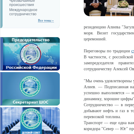
Чрезвычайные
происшествия
Международное
сотрудничество
Все темы »
резиденцию Алиева "Загуль
моря. Визит государств
церемонией.
Переговоры по традиции
с
В частности, с российско
зампредседателя правит
сотрудничеству Алексей 
"Мы очень удовлетворены 
Алиев. — Подписанная на
успешно выполняется — и
динамику, хорошие цифры"
Сотрудничество — в перву
добывают нефть и газ в т
перевозкой топлива.
Транспорт — еще одна важ
коридора "Север — Юг" пр