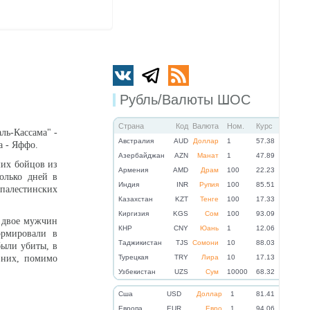
Рубль/Валюты ШОС
Страна
Код
Валюта
Ном.
Курс
ль-Кассама" -
Австралия
AUD
Доллар
1
57.38
а - Яффо.
Азербайджан
AZN
Манат
1
47.89
ших бойцов из
Армения
AMD
Драм
100
22.23
олько дней в
Индия
INR
Рупия
100
85.51
палестинских
Казахстан
KZT
Тенге
100
17.33
Киргизия
KGS
Сом
100
93.09
, двое мужчин
КНР
CNY
Юань
1
12.06
ормировали в
Таджикистан
TJS
Сомони
10
88.03
были убиты, в
 них, помимо
Турецкая
TRY
Лира
10
17.13
Узбекистан
UZS
Сум
10000
68.32
Cша
USD
Доллар
1
81.41
Eвропа
EUR
Евро
1
94.06