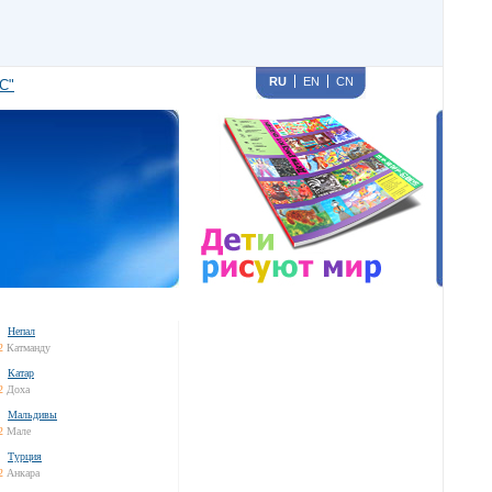
RU
EN
CN
С"
Непал
2
Катманду
Катар
2
Доха
Мальдивы
2
Мале
Турция
2
Анкара