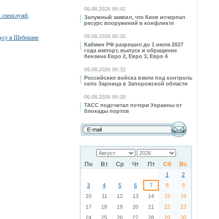
06.08.2026 06:42
 спецслужб,
Залужный заявил, что Киев исчерпал
ресурс вооружений в конфликте
06.08.2026 06:35
бусу в Шебекине
Кабмин РФ разрешил до 1 июля 2027
года импорт, выпуск и обращение
бензина Евро 2, Евро 3, Евро 4
06.08.2026 06:32
Российские войска взяли под контроль
село Зарница в Запорожской области
06.08.2026 06:28
ТАСС подсчитал потери Украины от
блокады портов
Пн
Вт
Ср
Чт
Пт
Сб
Вс
1
2
3
4
5
6
7
8
9
10
11
12
13
14
15
16
17
18
19
20
21
22
23
24
25
26
27
28
29
30