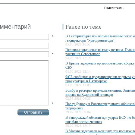
Поделиться…
омментарий
Ранее по теме
В Екатеринбурге при взрыве машины погиб 
*
гендиректора "Уралдронзавода"
05.08.2026 16:52
Готовили покушение на главу региона. Главн
*
россиян в Севастополе
04.08.2026 12:18
В Крыму задержали организовавшего сборку
СБУ
04.08.2026 12:14
ФСБ сообщила о предотвращении подрыва у 
прокуратуры в Пятигорске
03.08.2026 11:09
Бомбу в ресторан принесла женщина. Заявле
взрыве на Кудринской площади
02.08.2026 06:30
*
Павлу Дурову в России предъявили обвинени
терроризму
29.07.2026 09:04
В Запорожской области при ударах ВСУ по б
погибли восемь человек
25.07.2026 12:19
В Москве задержали женщину при попытке те