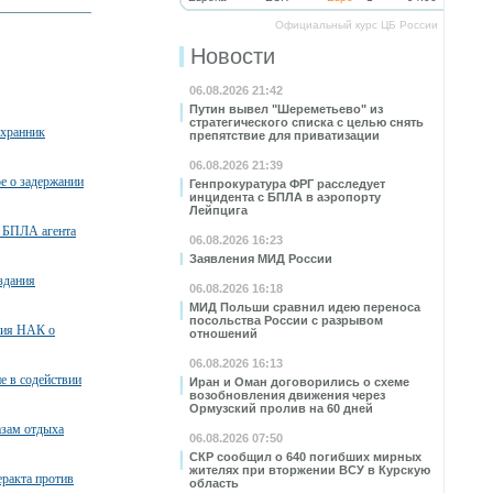
Официальный курс ЦБ России
Новости
06.08.2026 21:42
Путин вывел "Шереметьево" из
стратегического списка с целью снять
охранник
препятствие для приватизации
06.08.2026 21:39
ое о задержании
Генпрокуратура ФРГ расследует
инцидента с БПЛА в аэропорту
Лейпцига
 БПЛА агента
06.08.2026 16:23
Заявления МИД России
здания
06.08.2026 16:18
МИД Польши сравнил идею переноса
посольства России с разрывом
ния НАК о
отношений
06.08.2026 16:13
е в содействии
Иран и Оман договорились о схеме
возобновления движения через
Ормузский пролив на 60 дней
азам отдыха
06.08.2026 07:50
СКР сообщил о 640 погибших мирных
жителях при вторжении ВСУ в Курскую
ракта против
область