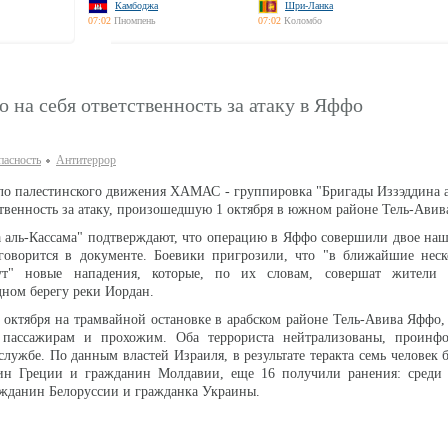
Камбоджа
Шри-Ланка
07:02
Пномпень
07:02
Коломбо
на себя ответственность за атаку в Яффо
паcность
Антитеррор
о палестинского движения ХАМАС - группировка "Бригады Иззэддина а
тственность за атаку, произошедшую 1 октября в южном районе Тель-Авив
 аль-Кассама" подтверждают, что операцию в Яффо совершили двое на
 говорится в документе. Боевики пригрозили, что "в ближайшие неск
ут" новые нападения, которые, по их словам, совершат жители 
дном берегу реки Иордан.
 октября на трамвайной остановке в арабском районе Тель-Авива Яффо
 пассажирам и прохожим. Оба террориста нейтрализованы, проинф
службе. По данным властей Израиля, в результате теракта семь человек 
ин Греции и гражданин Молдавии, еще 16 получили ранения: среди
ражданин Белоруссии и гражданка Украины.