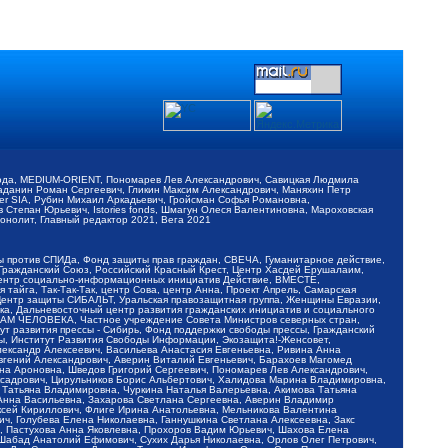
обода, MEDIUM-ORIENT, Пономарев Лев Александрович, Савицкая Людмила
Баданин Роман Сергеевич, Гликин Максим Александрович, Маняхин Петр
er SIA, Рубин Михаил Аркадьевич, Гройсман Софья Романовна,
Степан Юрьевич, Istories fonds, Шмагун Олеся Валентиновна, Мароховская
нолит, Главный редактор 2021, Вега 2021
Мы против СПИДа, Фонд защиты прав граждан, СВЕЧА, Гуманитарное действие,
 Гражданский Союз, Российский Красный Крест, Центр Хасдей Ерушалаим,
 Центр социально-информационных инициатив Действие, ВМЕСТЕ,
айга, Так-Так-Так, центр Сова, центр Анна, Проект Апрель, Самарская
Центр защиты СИБАЛЬТ, Уральская правозащитная группа, Женщины Евразии,
ка, Дальневосточный центр развития гражданских инициатив и социального
АВАМ ЧЕЛОВЕКА, Частное учреждение Совета Министров северных стран,
т развития прессы - Сибирь, Фонд поддержки свободы прессы, Гражданский
ы, Институт Развития Свободы Информации, Экозащита!-Женсовет,
ександр Алексеевич, Васильева Анастасия Евгеньевна, Ривина Анна
вгений Александрович, Аверин Виталий Евгеньевич, Барахоев Магомед
на Ароновна, Шведов Григорий Сергеевич, Пономарев Лев Александрович,
ксадрович, Цирульников Борис Альбертович, Халидова Марина Владимировна,
 Татьяна Владимировна, Чуркина Наталья Валерьевна, Акимова Татьяна
 Анна Васильевна, Захарова Светлана Сергеевна, Аверин Владимир
ксей Кириллович, Флиге Ирина Анатольевна, Мельникова Валентина
, Голубева Елена Николаевна, Ганнушкина Светлана Алексеевна, Закс
, Пастухова Анна Яковлевна, Прохоров Вадим Юрьевич, Шахова Елена
 Шабад Анатолий Ефимович, Сухих Дарья Николаевна, Орлов Олег Петрович,