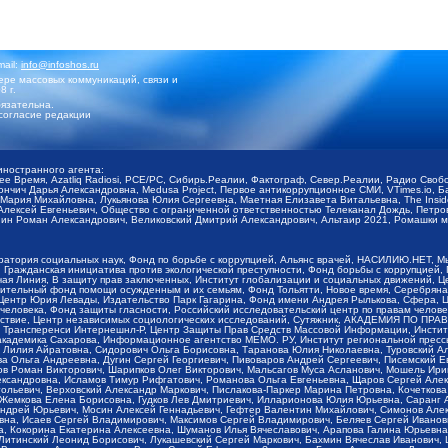
mail:
info@infoshos.ru
ре массовых коммуникаций, связи и
8 г.
язательна.
согласие редакции
иностранного агента:
щее Время, Azatliq Radiosi, PCE/PC, Сибирь.Реалии, Фактограф, Север.Реалии, Радио Св
ончич Дарья Александровна, Medusa Project, Первое антикоррупционное СМИ, VTimes.io, 
ария Михайловна, Лукьянова Юлия Сергеевна, Маетная Елизавета Витальевна, The Insid
ексей Евгеньевич, Общество с ограниченной ответственностью Телеканал Дождь, Петров 
н Роман Александрович, Великовский Дмитрий Александрович, Альтаир 2021, Ромашки мо
оратория социальных наук, Фонд по борьбе с коррупцией, Альянс врачей, НАСИЛИЮ.НЕТ, 
Гражданская инициатива против экологической преступности, Фонд борьбы с коррупцией,
чая Линия, В защиту прав заключенных, Институт глобализации и социальных движений,
тельный фонд помощи осужденным и их семьям, Фонд Тольятти, Новое время, Серебряная т
Центр Юрия Левады, Издательство Парк Гагарина, Фонд имени Андрея Рылькова, Сфера, 
еловека, Фонд защиты гласности, Российский исследовательский центр по правам челове
йствие, Центр независимых социологических исследований, Сутяжник, АКАДЕМИЯ ПО ПР
р Трансперенси Интернешнл-Р, Центр Защиты Прав Средств Массовой Информации, Институ
 академика Сахарова, Информационное агентство МЕМО. РУ, Институт региональной пресс
Лилия Айратовна, Сидорович Ольга Борисовна, Таранова Юлия Николаевна, Туровский Ал
а Ольга Андреевна, Дугин Сергей Георгиевич, Пивоваров Андрей Сергеевич, Писемский Е
в Роман Викторович, Шарипков Олег Викторович, Мальсагов Муса Асланович, Мошель Ири
ександровна, Исламов Тимур Рифгатович, Романова Ольга Евгеньевна, Щаров Сергей Але
льевич, Верховский Александр Маркович, Пислакова-Паркер Марина Петровна, Кочеткова
, Жемкова Елена Борисовна, Гудков Лев Дмитриевич, Илларионова Юлия Юрьевна, Саранг
Андрей Юрьевич, Мосин Алексей Геннадьевич, Гефтер Валентин Михайлович, Симонов Але
а, Исаев Сергей Владимирович, Максимов Сергей Владимирович, Беляев Сергей Иванович
 Кокорина Екатерина Алексеевна, Шуманов Илья Вячеславович, Арапова Галина Юрьевна
Литинский Леонид Борисович, Лукашевский Сергей Маркович, Бахмин Вячеслав Иванович,