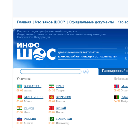
Главная
Что такое ШОС?
Официальные документы
Кто е
Портал создан при финансовой поддержке
Федерального агентства по печати и массовым коммуникациям
Российской Федерации
Расширенный п
Участники:
Наблюдате
КАЗАХСТАН
ИРАН
Монг
06:02
Астана
04:32
Тегеран
08:02
Улан-
БЕЛОРУССИЯ
КИРГИЗИЯ
Афга
03:02
Минск
06:02
Бишкек
04:32
Кабу
ИНДИЯ
КИТАЙ
05:32
Дели
08:02
Пекин
РОССИЯ
ПАКИСТАН
04:02
Москва
05:02
Исламабад