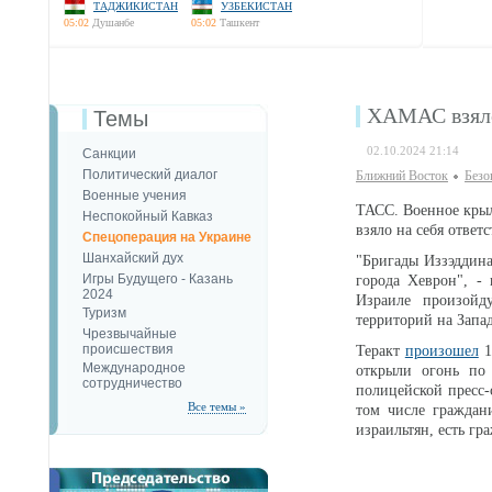
ТАДЖИКИСТАН
УЗБЕКИСТАН
05:02
Душанбе
05:02
Ташкент
ХАМАС взяло 
Темы
02.10.2024 21:14
Санкции
Политический диалог
Ближний Восток
Безо
Военные учения
ТАСС. Военное крыл
Неспокойный Кавказ
взяло на себя отве
Спецоперация на Украине
Шанхайский дух
"Бригады Иззэддина
Игры Будущего - Казань
города Хеврон", -
2024
Израиле произойд
Туризм
территорий на Запа
Чрезвычайные
происшествия
Теракт
произошел
1
Международное
открыли огонь по
сотрудничество
полицейской пресс-
Все темы »
том числе граждан
израильтян, есть г