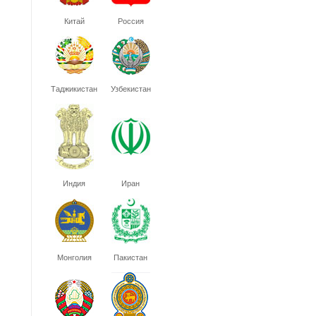
Китай
Россия
Таджикистан
Узбекистан
Индия
Иран
Монголия
Пакистан