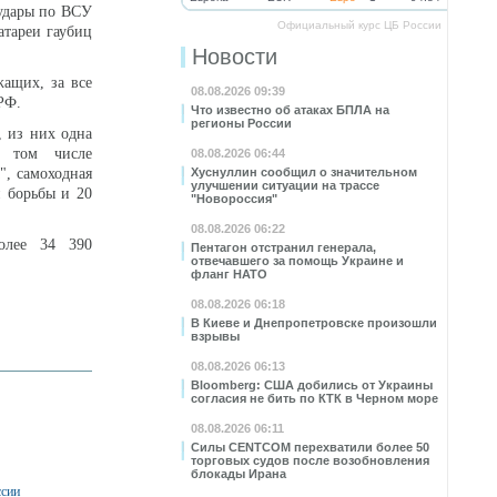
удары по ВСУ
Официальный курс ЦБ России
атареи гаубиц
Новости
жащих, за все
08.08.2026 09:39
РФ.
Что известно об атаках БПЛА на
регионы России
, из них одна
в том числе
08.08.2026 06:44
", самоходная
Хуснуллин сообщил о значительном
улучшении ситуации на трассе
й борьбы и 20
"Новороссия"
08.08.2026 06:22
олее 34 390
Пентагон отстранил генерала,
отвечавшего за помощь Украине и
фланг НАТО
08.08.2026 06:18
В Киеве и Днепропетровске произошли
взрывы
08.08.2026 06:13
Bloomberg: США добились от Украины
согласия не бить по КТК в Черном море
08.08.2026 06:11
Силы CENTCOM перехватили более 50
торговых судов после возобновления
блокады Ирана
ссии