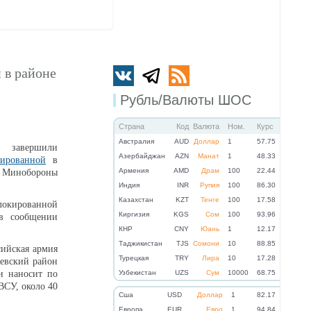
 в районе
Рубль/Валюты ШОС
Страна
Код
Валюта
Ном.
Курс
Австралия
AUD
Доллар
1
57.75
 завершили
Азербайджан
AZN
Манат
1
48.33
кированной
в
Армения
AMD
Драм
100
22.44
 в Минобороны
Индия
INR
Рупия
100
86.30
Казахстан
KZT
Тенге
100
17.58
локированной
Киргизия
KGS
Сом
100
93.96
 в сообщении
КНР
CNY
Юань
1
12.17
Таджикистан
TJS
Сомони
10
88.85
ийская армия
Турецкая
TRY
Лира
10
17.28
невский район
и наносит по
Узбекистан
UZS
Сум
10000
68.75
ВСУ, около 40
Cша
USD
Доллар
1
82.17
Eвропа
EUR
Евро
1
94.84