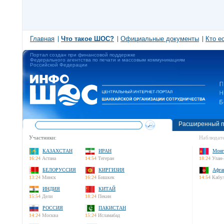
Главная
Что такое ШОС?
Официальные документы
Кто е
Портал создан при финансовой поддержке
Федерального агентства по печати и массовым коммуникациям
Российской Федерации
Расширенный п
Участники:
Наблюдате
КАЗАХСТАН
ИРАН
Монг
16:24
Астана
14:54
Тегеран
18:24
Улан-
БЕЛОРУССИЯ
КИРГИЗИЯ
Афга
13:24
Минск
16:24
Бишкек
14:54
Кабу
ИНДИЯ
КИТАЙ
15:54
Дели
18:24
Пекин
РОССИЯ
ПАКИСТАН
14:24
Москва
15:24
Исламабад