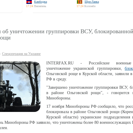
Камбоджа
Шри-Ланка
17:24
Пномпень
17:24
Коломбо
и об уничтожении группировки ВСУ, блокированной
рощи
Спецоперация на Украине
INTERFAX.RU - Российские военные
уничтожение украинской группировки,
бло
Ольговской роще в Курской области, заявили
РФ в среду.
"Завершено уничтожение группировки ВСУ, б
в районе Ольговской рощи", - говорится
Минобороны.
17 ноября Минобороны РФ сообщило, что росс
блокировала в районе Ольговской рощи (Коре
Курской области) украинские подразделения 
ень Минобороны РФ заявило, что уничтожены более 80 военнослужащих 
плен.