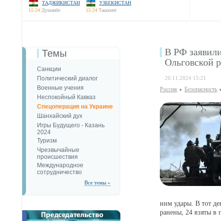
ТАДЖИКИСТАН
УЗБЕКИСТАН
15:24
Душанбе
15:24
Ташкент
В РФ заявил
Темы
Ольговской 
Санкции
Политический диалог
20.11.2024 15:21
Военные учения
Россия
Безопаcность
Неспокойный Кавказ
Спецоперация на Украине
Шанхайский дух
Игры Будущего - Казань
2024
Туризм
Чрезвычайные
происшествия
Международное
сотрудничество
Все темы »
ним удары. В тот д
ранены, 24 взяты в 