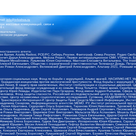
mail:
info@infoshos.ru
ре массовых коммуникаций, связи и
8 г.
язательна.
согласие редакции
иностранного агента:
щее Время, Azatliq Radiosi, PCE/PC, Сибирь.Реалии, Фактограф, Север.Реалии, Радио Св
ончич Дарья Александровна, Medusa Project, Первое антикоррупционное СМИ, VTimes.io, 
ария Михайловна, Лукьянова Юлия Сергеевна, Маетная Елизавета Витальевна, The Insid
ексей Евгеньевич, Общество с ограниченной ответственностью Телеканал Дождь, Петров 
н Роман Александрович, Великовский Дмитрий Александрович, Альтаир 2021, Ромашки мо
оратория социальных наук, Фонд по борьбе с коррупцией, Альянс врачей, НАСИЛИЮ.НЕТ, 
Гражданская инициатива против экологической преступности, Фонд борьбы с коррупцией,
чая Линия, В защиту прав заключенных, Институт глобализации и социальных движений,
тельный фонд помощи осужденным и их семьям, Фонд Тольятти, Новое время, Серебряная т
Центр Юрия Левады, Издательство Парк Гагарина, Фонд имени Андрея Рылькова, Сфера, 
еловека, Фонд защиты гласности, Российский исследовательский центр по правам челове
йствие, Центр независимых социологических исследований, Сутяжник, АКАДЕМИЯ ПО ПР
р Трансперенси Интернешнл-Р, Центр Защиты Прав Средств Массовой Информации, Институ
 академика Сахарова, Информационное агентство МЕМО. РУ, Институт региональной пресс
Лилия Айратовна, Сидорович Ольга Борисовна, Таранова Юлия Николаевна, Туровский Ал
а Ольга Андреевна, Дугин Сергей Георгиевич, Пивоваров Андрей Сергеевич, Писемский Е
в Роман Викторович, Шарипков Олег Викторович, Мальсагов Муса Асланович, Мошель Ири
ександровна, Исламов Тимур Рифгатович, Романова Ольга Евгеньевна, Щаров Сергей Але
льевич, Верховский Александр Маркович, Пислакова-Паркер Марина Петровна, Кочеткова
, Жемкова Елена Борисовна, Гудков Лев Дмитриевич, Илларионова Юлия Юрьевна, Саранг
Андрей Юрьевич, Мосин Алексей Геннадьевич, Гефтер Валентин Михайлович, Симонов Але
а, Исаев Сергей Владимирович, Максимов Сергей Владимирович, Беляев Сергей Иванович
 Кокорина Екатерина Алексеевна, Шуманов Илья Вячеславович, Арапова Галина Юрьевна
Литинский Леонид Борисович, Лукашевский Сергей Маркович, Бахмин Вячеслав Иванович,