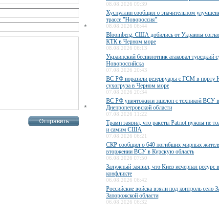
08.08.2026 09:39
Хуснуллин сообщил о значительном улучшени
трассе "Новороссия"
*
08.08.2026 06:44
Bloomberg: США добились от Украины соглас
КТК в Черном море
08.08.2026 06:13
Украинский беспилотник атаковал турецкий с
Новороссийска
07.08.2026 20:43
ВС РФ поразили резервуары с ГСМ в порту
сухогруза в Черном море
07.08.2026 20:34
ВС РФ уничтожили эшелон с техникой ВСУ 
*
Днепропетровской области
07.08.2026 11:22
Трамп заявил, что ракеты Patriot нужны не то
и самим США
07.08.2026 06:21
СКР сообщил о 640 погибших мирных жител
вторжении ВСУ в Курскую область
06.08.2026 07:50
Залужный заявил, что Киев исчерпал ресурс 
конфликте
06.08.2026 06:42
Российские войска взяли под контроль село З
Запорожской области
06.08.2026 06:32