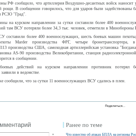
оны РФ сообщило, что артиллерия Воздушно-десантных войск наносит 
й рощи. В сообщении говорилось, что для ударов были задействованы б
я РСЗО "Град".
ины на курском направлении за сутки составили более 400 военнослу
вий там ВСУ потеряли более 34,3 тыс. человек, отметили в Минобороны 
ВСУ составили более 400 военнослужащих, шесть боевых машин пехоты
ехоты Marder производства ФРГ, четыре бронетранспортера, 
113 производства США, самоходная артиллерийская установка "Богдана
ановка AS-90 производства Великобритании, станция радиоэлектронно
орится в сообщении.
боевых действий на курском направлении противник потерял б
 заявили в ведомстве.
же сообщили, что за сутки 11 военнослужащих ВСУ сдались в плен.
Поделиться…
омментарий
Ранее по теме
Что известно об атаках БПЛА на регионы Ро
*