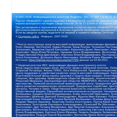
© 2007-2026, Информационное агентство ИнфоРос. Тел.: +7 495 718-84-11, E-
Портал «ИнфоШОС» зарегистрирован в Федеральной службе по надзору в сфе
охраны культурного наследия. Свидетельство Эл № 77-31649 от 04 апреля 200
При цитировании и перепечатке материалов ссылка на портал «ИнфоШОС» об
Для использования материалов в печатных изданиях необходимо письменное 
Если вы увидели ошибку, выделите ее мышкой и нажмите клавиши Ctrl+Enter
©
Создание сайта
- Инфорос, 2007-2026
* Реестр иностранных средств массовой информации, выполняющих функции 
Голос Америки, Idel.Реалии, Кавказ.Реалии, Крым.Реалии, Телеканал Настоя
Алексеевна, Маркелов Сергей Евгеньевич, Камалягин Денис Николаевич, Апах
Борисович, Ярош Юлия Петровна, Чуракова Ольга Владимировна, Железнова М
Рождественский Илья Дмитриевич, Апухтина Юлия Владимировна, Постернак Ал
Алеся Алексеевна, Долинина Ирина Николаевна, Шлейнов Роман Юрьевич, Ани
Источник:
https://minjust.gov.ru/ru/documents/7755/
данные на
03.09.2021
* Сведения реестра НКО, выполняющих функции иностранного агента:
Фонд защиты прав граждан Штаб, Институт права и публичной политики, Лаб
Открытый Петербург, Феникс ПЛЮС, Лига Избирателей, Правовая инициатива, 
Центр поддержки и содействия развитию средств массовой информации, Горя
Благотворительный фонд охраны здоровья и защиты прав граждан, Благотвори
губерния, Эра здоровья, правозащитное общество Мемориал, Аналитический 
Рязанский Мемориал, Екатеринбургское общество МЕМОРИАЛ, Институт прав ч
партнерства, Пермский региональный правозащитный центр, Гражданское де
Центр развития некоммерческих организаций, Гражданское содействие, Цент
контроль, Человек и Закон, Общественная комиссия по сохранению наследия
Общественный вердикт, Евразийская антимонопольная ассоциация, Чанышева 
Валерьевна, Бурдина Юлия Владимировна, Бойко Анатолий Николаевич, Гусев
Бекханович, Шевченко Дмитрий Александрович, Жданов Иван Юрьевич, Рубано
Каргалицкий Борис Юльевич, Созаев Валерий Валерьевич, Исакова Ирина Ал
Людевиг Марина Зариевна, Федотова Галина Анатольевна, Паутов Юрий Анато
Николаевна, Золотарева Екатерина Александровна, Рачинский Ян Збигневич
Анатольевич, Щур Татьяна Михайловна, Щур Николай Алексеевич, Блинушов 
Дмитриевна, Вититинова Елена Владимировна, Баженова Светлана Куприяновн
Елена Владимировна, Буртина Елена Юрьевна, Гендель Людмила Залмановна,
Владимировна, Подузов Сергей Васильевич, Протасова Ирина Вячеславовна, 