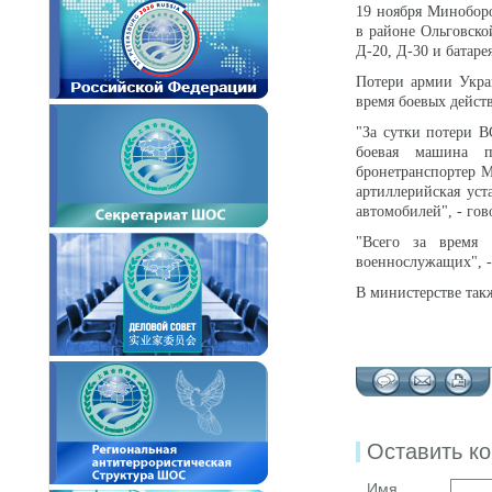
19 ноября Минобор
в районе Ольговско
Д-20, Д-30 и батаре
Потери армии Укра
время боевых дейст
"За сутки потери 
боевая машина п
бронетранспортер М
артиллерийская уст
автомобилей", - гов
"Всего за время 
военнослужащих", -
В министерстве так
Оставить к
Имя