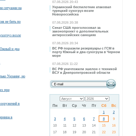
07.08.2026 20:43
Украинский беспилотник атаковал
и ситуации на
турецкий сухогруз возле
Новороссийска
ия не бить по
07.08.2026 20:38
Сенат США проголосовал за
законопроект о дополнительных
ухогруз возле
антироссийских санкциях
07.08.2026 20:34
ВС РФ поразили резервуары с ГСМ в
 Южный и два
порту Южный и два сухогруза в Черном
море
в
07.08.2026 11:22
ВС РФ уничтожили эшелон с техникой
ВСУ в Днепропетровской области
лько Украине, но
ях при
вооружений в
Пн
Вт
Ср
Чт
Пт
Сб
Вс
1
2
арница в
3
4
5
6
7
8
9
10
11
12
13
14
15
16
17
18
19
20
21
22
23