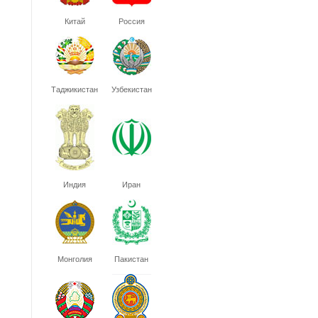
Китай
Россия
Таджикистан
Узбекистан
Индия
Иран
Монголия
Пакистан