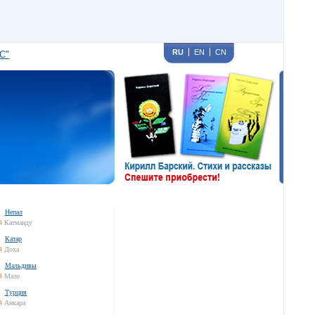
RU
EN
CN
С"
Непал
4
Катманду
Катар
4
Доха
Мальдивы
4
Мале
Турция
4
Анкара