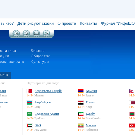
сть кто?
Дети рисуют сказки
О проекте
Контакты
Журнал "ИнфоШО
оиск
ли:
Партнеры по диалогу:
олия
Королевство Бахрейн
Армения
Батор
14:54
Манама
14:54
Ереван
14:5
нистан
Азербайджан
Египет
л
15:24
Баку
13:24
Каир
14:2
Саудовская Аравия
Кувейт
14:24
Эр-Рияд
14:24
Эль-Кувейт
14:2
ОАЭ
Мьянма
14:24
Абу-Даби
14:24
Нейпьидо
13:2