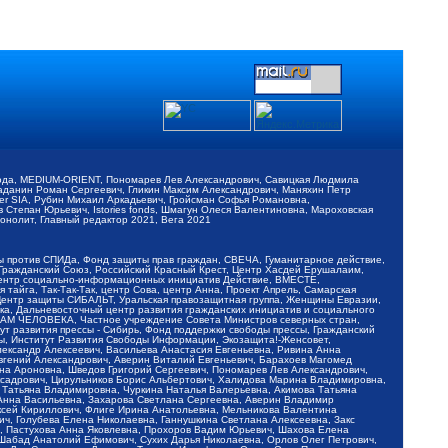
обода, MEDIUM-ORIENT, Пономарев Лев Александрович, Савицкая Людмила
Баданин Роман Сергеевич, Гликин Максим Александрович, Маняхин Петр
er SIA, Рубин Михаил Аркадьевич, Гройсман Софья Романовна,
Степан Юрьевич, Istories fonds, Шмагун Олеся Валентиновна, Мароховская
нолит, Главный редактор 2021, Вега 2021
Мы против СПИДа, Фонд защиты прав граждан, СВЕЧА, Гуманитарное действие,
 Гражданский Союз, Российский Красный Крест, Центр Хасдей Ерушалаим,
 Центр социально-информационных инициатив Действие, ВМЕСТЕ,
айга, Так-Так-Так, центр Сова, центр Анна, Проект Апрель, Самарская
Центр защиты СИБАЛЬТ, Уральская правозащитная группа, Женщины Евразии,
ка, Дальневосточный центр развития гражданских инициатив и социального
АВАМ ЧЕЛОВЕКА, Частное учреждение Совета Министров северных стран,
т развития прессы - Сибирь, Фонд поддержки свободы прессы, Гражданский
ы, Институт Развития Свободы Информации, Экозащита!-Женсовет,
ександр Алексеевич, Васильева Анастасия Евгеньевна, Ривина Анна
вгений Александрович, Аверин Виталий Евгеньевич, Барахоев Магомед
на Ароновна, Шведов Григорий Сергеевич, Пономарев Лев Александрович,
ксадрович, Цирульников Борис Альбертович, Халидова Марина Владимировна,
 Татьяна Владимировна, Чуркина Наталья Валерьевна, Акимова Татьяна
 Анна Васильевна, Захарова Светлана Сергеевна, Аверин Владимир
ксей Кириллович, Флиге Ирина Анатольевна, Мельникова Валентина
, Голубева Елена Николаевна, Ганнушкина Светлана Алексеевна, Закс
, Пастухова Анна Яковлевна, Прохоров Вадим Юрьевич, Шахова Елена
 Шабад Анатолий Ефимович, Сухих Дарья Николаевна, Орлов Олег Петрович,