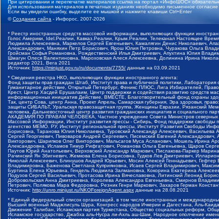
При цитировании и перепечатке материалов ссылка на портал «ИнфоШОС» обязательн
Для использования материалов в печатных изданиях необходимо письменное согласие
Если вы увидели ошибку, выделите ее мышкой и нажмите клавиши Ctrl+Enter
©
Создание сайта
- Инфорос, 2007-2026
* Реестр иностранных средств массовой информации, выполняющих функции иностранн
Голос Америки, Idel.Реалии, Кавказ.Реалии, Крым.Реалии, Телеканал Настоящее Время
Людмила Алексеевна, Маркелов Сергей Евгеньевич, Камалягин Денис Николаевич, Апах
Александрович, Маняхин Петр Борисович, Ярош Юлия Петровна, Чуракова Ольга Влади
Гройсман Софья Романовна, Рождественский Илья Дмитриевич, Апухтина Юлия Владимир
Шмагун Олеся Валентиновна, Мароховская Алеся Алексеевна, Долинина Ирина Никола
редактор 2021, Вега 2021
Источник:
https://minjust.gov.ru/ru/documents/7755/
данные на
03.09.2021
* Сведения реестра НКО, выполняющих функции иностранного агента:
Фонд защиты прав граждан Штаб, Институт права и публичной политики, Лаборатория
Гуманитарное действие, Открытый Петербург, Феникс ПЛЮС, Лига Избирателей, Правов
Крест, Центр Хасдей Ерушалаим, Центр поддержки и содействия развитию средств мас
информационных инициатив Действие, ВМЕСТЕ, Благотворительный фонд охраны здоров
Так, центр Сова, центр Анна, Проект Апрель, Самарская губерния, Эра здоровья, пр
защиты СИБАЛЬТ, Уральская правозащитная группа, Женщины Евразии, Рязанский Мемо
человека, Дальневосточный центр развития гражданских инициатив и социального пар
АКАДЕМИЯ ПО ПРАВАМ ЧЕЛОВЕКА, Частное учреждение Совета Министров северных стр
Массовой Информации, Институт развития прессы - Сибирь, Фонд поддержки свободы 
агентство МЕМО. РУ, Институт региональной прессы, Институт Развития Свободы Инф
Борисовна, Таранова Юлия Николаевна, Туровский Александр Алексеевич, Васильева 
Сергей Георгиевич, Пивоваров Андрей Сергеевич, Писемский Евгений Александрович,
Викторович, Шарипков Олег Викторович, Мальсагов Муса Асланович, Мошель Ирина Ар
Александровна, Исламов Тимур Рифгатович, Романова Ольга Евгеньевна, Щаров Серг
Паутов Юрий Анатольевич, Верховский Александр Маркович, Пислакова-Паркер Марина
Рачинский Ян Збигневич, Жемкова Елена Борисовна, Гудков Лев Дмитриевич, Иллари
Николай Алексеевич, Блинушов Андрей Юрьевич, Мосин Алексей Геннадьевич, Гефтер
Владимировна, Баженова Светлана Куприяновна, Исаев Сергей Владимирович, Максим
Буртина Елена Юрьевна, Гендель Людмила Залмановна, Кокорина Екатерина Алексеев
Подузов Сергей Васильевич, Протасова Ирина Вячеславовна, Литинский Леонид Борис
Добровольская Анна Дмитриевна, Королева Александра Евгеньевна, Смирнов Владими
Петрович, Полякова Мара Федоровна, Резник Генри Маркович, Захаров Герман Конста
Источник:
http://unro.minjust.ru/NKOForeignAgent.aspx
данные на
28.08.2021
* Единый федеральный список организаций, в том числе иностранных и международны
Высший военный Маджлисуль Шура, Конгресс народов Ичкерии и Дагестана, Аль-Каида, 
Движение Талибан, Исламская партия Туркестана, Общество социальных реформ, Общес
Исламское государство, Джабха аль-Нусра ли-Ахль аш-Шам, Народное ополчение имен