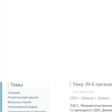
Умер 39-й прези
Темы
30.12.2024 07:20
Санкции
Политический диалог
США
Общество
Личность
Военные учения
ТАСС. Неправительственная
Неспокойный Кавказ
го президента США Джимми 
Спецоперация на Украине