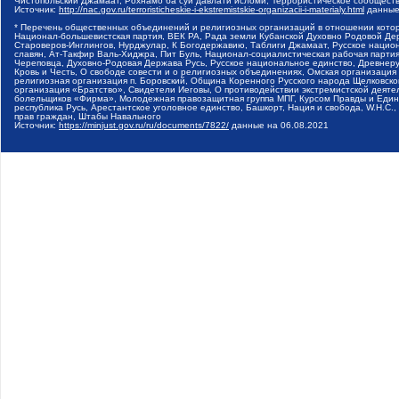
Чистопольский Джамаат, Рохнамо ба суи давлати исломи, Террористическое сообщест
Источник:
http://nac.gov.ru/terroristicheskie-i-ekstremistskie-organizacii-i-materialy.html
данные
* Перечень общественных объединений и религиозных организаций в отношении котор
Национал-большевистская партия, ВЕК РА, Рада земли Кубанской Духовно Родовой Де
Староверов-Инглингов, Нурджулар, К Богодержавию, Таблиги Джамаат, Русское наци
славян, Ат-Такфир Валь-Хиджра, Пит Буль, Национал-социалистическая рабочая парт
Череповца, Духовно-Родовая Держава Русь, Русское национальное единство, Древнер
Кровь и Честь, О свободе совести и о религиозных объединениях, Омская организаци
религиозная организация п. Боровский, Община Коренного Русского народа Щелковског
организация «Братство», Свидетели Иеговы, О противодействии экстремистской деяте
болельщиков «Фирма», Молодежная правозащитная группа МПГ, Курсом Правды и Единен
республика Русь, Арестантское уголовное единство, Башкорт, Нация и свобода, W.H.С
прав граждан, Штабы Навального
Источник:
https://minjust.gov.ru/ru/documents/7822/
данные на
06.08.2021