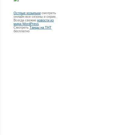
Острые козырьки
смотреть
онлайн все сезоны и серии.
Всегда свежие
новости из
мира WordPress
Смотреть
Танцы на ТНТ
бесплатно