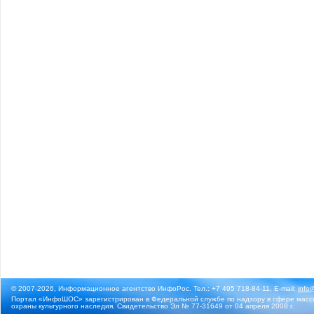
© 2007-2026, Информационное агентство ИнфоРос. Тел.: +7 495 718-84-11, E-mail:
info
Портал «ИнфоШОС» зарегистрирован в Федеральной службе по надзору в сфере массо
охраны культурного наследия. Свидетельство Эл № 77-31649 от 04 апреля 2008 г.