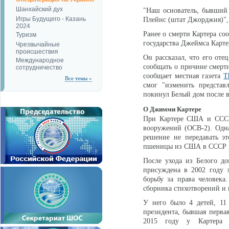
Шанхайский дух
"Наш основатель, бывший
Игры Будущего - Казань
Плейнс (штат Джорджия)", 
2024
Ранее о смерти Картера со
Туризм
государства Джеймса Карте
Чрезвычайные
происшествия
Он рассказал, что его оте
Международное
сообщать о причине смерти
сотрудничество
сообщает местная газета
T
Все темы »
смог "изменить представ
покинул Белый дом после вс
О Джимми Картере
При Картере США и СССР 
вооружений (ОСВ-2). Одна
решение не передавать эт
пшеницы из США в СССР и 
После ухода из Белого д
присуждена в 2002 году 
борьбу за права человека
сборника стихотворений и 
У него было 4 детей, 11
президента, бывшая перва
2015 году у Картера б