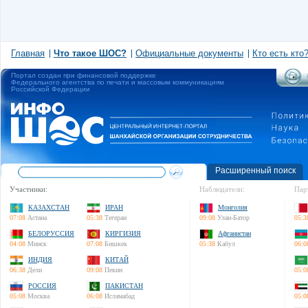
Главная
Что такое ШОС?
Официальные документы
Кто есть кто
Портал создан при финансовой поддержке
Федерального агентства по печати и массовым коммуникациям
Российской Федерации
Расширенный поиск
Участники:
Наблюдатели:
Пар
КАЗАХСТАН
ИРАН
Монголия
07:08
Астана
05:38
Тегеран
09:08
Улан-Батор
05:3
БЕЛОРУССИЯ
КИРГИЗИЯ
Афганистан
04:08
Минск
07:08
Бишкек
05:38
Кабул
06:0
ИНДИЯ
КИТАЙ
06:38
Дели
09:08
Пекин
05:0
РОССИЯ
ПАКИСТАН
05:08
Москва
06:08
Исламабад
05:0