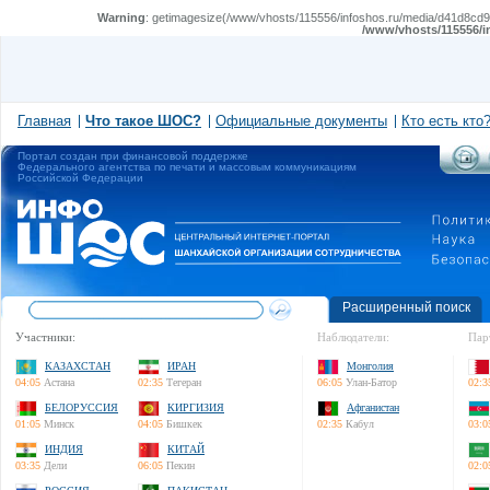
Warning
: getimagesize(/www/vhosts/115556/infoshos.ru/media/d41d8cd98f
/www/vhosts/115556/i
Главная
Что такое ШОС?
Официальные документы
Кто есть кто
Портал создан при финансовой поддержке
Федерального агентства по печати и массовым коммуникациям
Российской Федерации
Расширенный поиск
Участники:
Наблюдатели:
Пар
КАЗАХСТАН
ИРАН
Монголия
04:05
Астана
02:35
Тегеран
06:05
Улан-Батор
02:3
БЕЛОРУССИЯ
КИРГИЗИЯ
Афганистан
01:05
Минск
04:05
Бишкек
02:35
Кабул
03:0
ИНДИЯ
КИТАЙ
03:35
Дели
06:05
Пекин
02:0