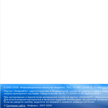
© 2007-2026, Информационное агентство ИнфоРос. Тел.: +7 495 718-84-11, E-mail:
info
Портал «ИнфоШОС» зарегистрирован в Федеральной службе по надзору в сфере массо
охраны культурного наследия. Свидетельство Эл № 77-31649 от 04 апреля 2008 г.
При цитировании и перепечатке материалов ссылка на портал «ИнфоШОС» обязательн
Для использования материалов в печатных изданиях необходимо письменное согласие
Если вы увидели ошибку, выделите ее мышкой и нажмите клавиши Ctrl+Enter
©
Создание сайта
- Инфорос, 2007-2026