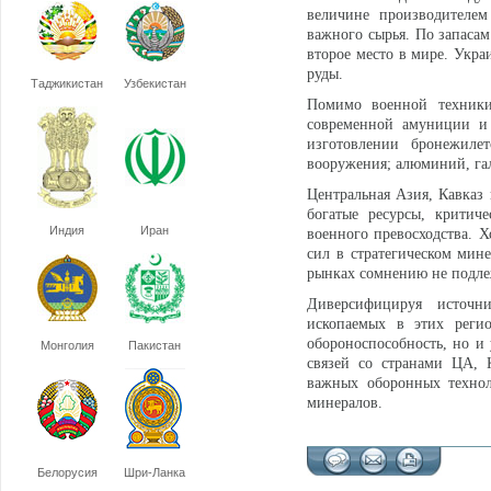
величине производителем
важного сырья. По запасам
второе место в мире. Укр
руды.
Таджикистан
Узбекистан
Помимо военной техники,
современной амуниции и 
изготовлении бронежиле
вооружения; алюминий, га
Центральная Азия, Кавказ
богатые ресурсы, критич
Индия
Иран
военного превосходства. 
сил в стратегическом мине
рынках сомнению не подле
Диверсифицируя источн
ископаемых в этих регио
обороноспособность, но и 
Монголия
Пакистан
связей со странами ЦА, 
важных оборонных технол
минералов.
Белорусия
Шри-Ланка