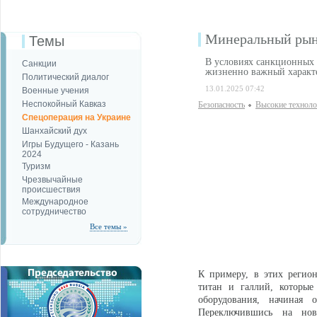
Минеральный рыно
Темы
В условиях санкционных 
Санкции
жизненно важный характ
Политический диалог
13.01.2025 07:42
Военные учения
Неспокойный Кавказ
Безопаcность
Высокие техноло
Спецоперация на Украине
Шанхайский дух
Игры Будущего - Казань
2024
Туризм
Чрезвычайные
происшествия
Международное
сотрудничество
Все темы »
К примеру, в этих регио
титан и галлий, которы
оборудования, начиная 
Переключившись на нов