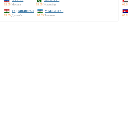
РОССИЯ
ПАКИСТАН
02:05
Москва
03:05
Исламабад
02:0
ТАДЖИКИСТАН
УЗБЕКИСТАН
03:05
Душанбе
03:05
Ташкент
05:0