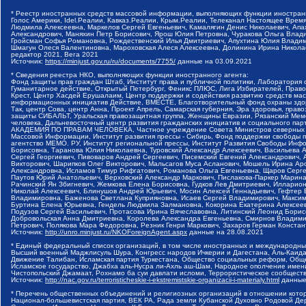
* Реестр иностранных средств массовой информации, выполняющих функции иностранн
Голос Америки, Idel.Реалии, Кавказ.Реалии, Крым.Реалии, Телеканал Настоящее Время
Людмила Алексеевна, Маркелов Сергей Евгеньевич, Камалягин Денис Николаевич, Апах
Александрович, Маняхин Петр Борисович, Ярош Юлия Петровна, Чуракова Ольга Влади
Гройсман Софья Романовна, Рождественский Илья Дмитриевич, Апухтина Юлия Владимир
Шмагун Олеся Валентиновна, Мароховская Алеся Алексеевна, Долинина Ирина Никола
редактор 2021, Вега 2021
Источник:
https://minjust.gov.ru/ru/documents/7755/
данные на
03.09.2021
* Сведения реестра НКО, выполняющих функции иностранного агента:
Фонд защиты прав граждан Штаб, Институт права и публичной политики, Лаборатория
Гуманитарное действие, Открытый Петербург, Феникс ПЛЮС, Лига Избирателей, Правов
Крест, Центр Хасдей Ерушалаим, Центр поддержки и содействия развитию средств мас
информационных инициатив Действие, ВМЕСТЕ, Благотворительный фонд охраны здоров
Так, центр Сова, центр Анна, Проект Апрель, Самарская губерния, Эра здоровья, пр
защиты СИБАЛЬТ, Уральская правозащитная группа, Женщины Евразии, Рязанский Мемо
человека, Дальневосточный центр развития гражданских инициатив и социального пар
АКАДЕМИЯ ПО ПРАВАМ ЧЕЛОВЕКА, Частное учреждение Совета Министров северных стр
Массовой Информации, Институт развития прессы - Сибирь, Фонд поддержки свободы 
агентство МЕМО. РУ, Институт региональной прессы, Институт Развития Свободы Инф
Борисовна, Таранова Юлия Николаевна, Туровский Александр Алексеевич, Васильева 
Сергей Георгиевич, Пивоваров Андрей Сергеевич, Писемский Евгений Александрович,
Викторович, Шарипков Олег Викторович, Мальсагов Муса Асланович, Мошель Ирина Ар
Александровна, Исламов Тимур Рифгатович, Романова Ольга Евгеньевна, Щаров Серг
Паутов Юрий Анатольевич, Верховский Александр Маркович, Пислакова-Паркер Марина
Рачинский Ян Збигневич, Жемкова Елена Борисовна, Гудков Лев Дмитриевич, Иллари
Николай Алексеевич, Блинушов Андрей Юрьевич, Мосин Алексей Геннадьевич, Гефтер
Владимировна, Баженова Светлана Куприяновна, Исаев Сергей Владимирович, Максим
Буртина Елена Юрьевна, Гендель Людмила Залмановна, Кокорина Екатерина Алексеев
Подузов Сергей Васильевич, Протасова Ирина Вячеславовна, Литинский Леонид Борис
Добровольская Анна Дмитриевна, Королева Александра Евгеньевна, Смирнов Владими
Петрович, Полякова Мара Федоровна, Резник Генри Маркович, Захаров Герман Конста
Источник:
http://unro.minjust.ru/NKOForeignAgent.aspx
данные на
28.08.2021
* Единый федеральный список организаций, в том числе иностранных и международны
Высший военный Маджлисуль Шура, Конгресс народов Ичкерии и Дагестана, Аль-Каида, 
Движение Талибан, Исламская партия Туркестана, Общество социальных реформ, Общес
Исламское государство, Джабха аль-Нусра ли-Ахль аш-Шам, Народное ополчение имен
Чистопольский Джамаат, Рохнамо ба суи давлати исломи, Террористическое сообщест
Источник:
http://nac.gov.ru/terroristicheskie-i-ekstremistskie-organizacii-i-materialy.html
данные
* Перечень общественных объединений и религиозных организаций в отношении котор
Национал-большевистская партия, ВЕК РА, Рада земли Кубанской Духовно Родовой Де