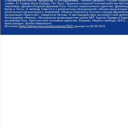
Староверов-Инглингов, Нурджулар, К Богодержавию, Таблиги Джамаат, Русское наци
славян, Ат-Такфир Валь-Хиджра, Пит Буль, Национал-социалистическая рабочая парт
Череповца, Духовно-Родовая Держава Русь, Русское национальное единство, Древнер
Кровь и Честь, О свободе совести и о религиозных объединениях, Омская организаци
религиозная организация п. Боровский, Община Коренного Русского народа Щелковског
организация «Братство», Свидетели Иеговы, О противодействии экстремистской деяте
болельщиков «Фирма», Молодежная правозащитная группа МПГ, Курсом Правды и Единен
республика Русь, Арестантское уголовное единство, Башкорт, Нация и свобода, W.H.С
прав граждан, Штабы Навального
Источник:
https://minjust.gov.ru/ru/documents/7822/
данные на
06.08.2021