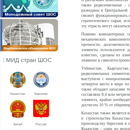
также редкоземельные - 
разведаны в Центральной 
сможет функционировать 
стратегического сырья, и
эту отрасль могут оказатьс
Помимо компьютерных сис
механических компонент
прочности, долговечност
элементы используются д
известно, сделаны из ал
МИД стран ШОС
значение в самолетостроен
Узбекистан, Кыргызста
редкоземельных элементов
выступили с инициативами
четвертое место в мире по
также обладает запасами т
Казахстан
Киргизия
составляли 8,4 млн метрич
элемента, крайне необходи
достигать 10 % от общеми
Казахстан также является
и строительства Казахста
производству бериллия в 
Китай
Россия
Казахстан - один из веду