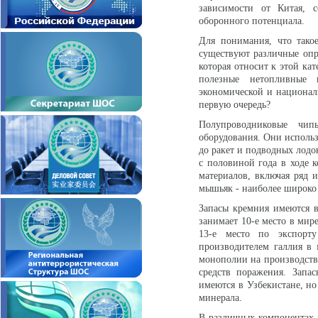
зависимости от Китая, с
оборонного потенциала.
Для понимания, что такое
существуют различные опр
которая относит к этой ка
полезные нетопливные 
экономической и национал
первую очередь?
Полупроводниковые чи
оборудования. Они использ
до ракет и подводных лодо
с половиной года в ходе к
материалов, включая ряд 
мышьяк - наиболее широко
Запасы кремния имеются в
занимает 10-е место в мир
13-е место по экспорт
производителем галлия в 
монополии на производство
средств поражения. Запа
имеются в Узбекистане, но
минерала.
В различных компонентах 