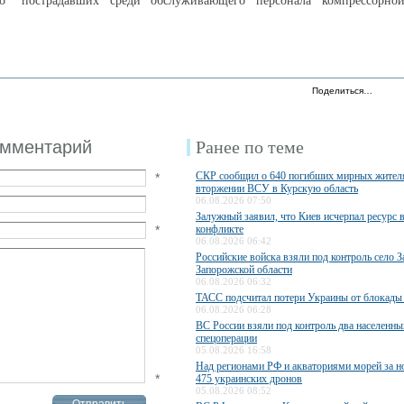
о "пострадавших среди обслуживающего персонала компрессорно
Поделиться…
омментарий
Ранее по теме
СКР сообщил о 640 погибших мирных жител
*
вторжении ВСУ в Курскую область
06.08.2026 07:50
Залужный заявил, что Киев исчерпал ресурс 
*
конфликте
06.08.2026 06:42
Российские войска взяли под контроль село З
Запорожской области
06.08.2026 06:32
ТАСС подсчитал потери Украины от блокады
06.08.2026 06:28
ВС России взяли под контроль два населенны
спецоперации
05.08.2026 16:58
Над регионами РФ и акваториями морей за н
*
475 украинских дронов
05.08.2026 08:52