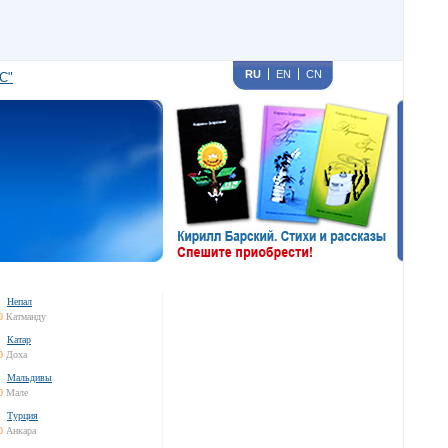
RU
EN
CN
С"
Непал
0
Катманду
Катар
0
Доха
Мальдивы
0
Мале
Турция
0
Анкара