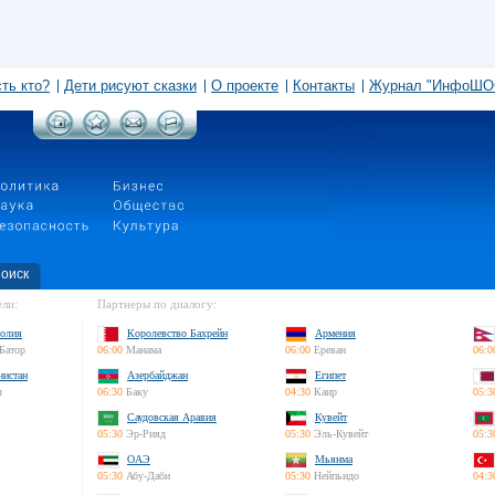
сть кто?
Дети рисуют сказки
О проекте
Контакты
Журнал "ИнфоШО
оиск
ли:
Партнеры по диалогу:
олия
Королевство Бахрейн
Армения
Батор
06:00
Манама
06:00
Ереван
06:0
нистан
Азербайджан
Египет
л
06:30
Баку
04:30
Каир
05:3
Саудовская Аравия
Кувейт
05:30
Эр-Рияд
05:30
Эль-Кувейт
05:3
ОАЭ
Мьянма
05:30
Абу-Даби
05:30
Нейпьидо
04:3