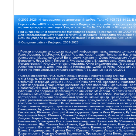
© 2007-2026, Информационное агентство ИнфоРос. Тел.: +7 495 718-84-11, E-
Портал «ИнфоШОС» зарегистрирован в Федеральной службе по надзору в сфе
охраны культурного наследия. Свидетельство Эл № 77-31649 от 04 апреля 200
При цитировании и перепечатке материалов ссылка на портал «ИнфоШОС» об
Для использования материалов в печатных изданиях необходимо письменное 
Если вы увидели ошибку, выделите ее мышкой и нажмите клавиши Ctrl+Enter
©
Создание сайта
- Инфорос, 2007-2026
* Реестр иностранных средств массовой информации, выполняющих функции 
Голос Америки, Idel.Реалии, Кавказ.Реалии, Крым.Реалии, Телеканал Настоя
Алексеевна, Маркелов Сергей Евгеньевич, Камалягин Денис Николаевич, Апах
Борисович, Ярош Юлия Петровна, Чуракова Ольга Владимировна, Железнова М
Рождественский Илья Дмитриевич, Апухтина Юлия Владимировна, Постернак Ал
Алеся Алексеевна, Долинина Ирина Николаевна, Шлейнов Роман Юрьевич, Ани
Источник:
https://minjust.gov.ru/ru/documents/7755/
данные на
03.09.2021
* Сведения реестра НКО, выполняющих функции иностранного агента:
Фонд защиты прав граждан Штаб, Институт права и публичной политики, Лаб
Открытый Петербург, Феникс ПЛЮС, Лига Избирателей, Правовая инициатива, 
Центр поддержки и содействия развитию средств массовой информации, Горя
Благотворительный фонд охраны здоровья и защиты прав граждан, Благотвори
губерния, Эра здоровья, правозащитное общество Мемориал, Аналитический 
Рязанский Мемориал, Екатеринбургское общество МЕМОРИАЛ, Институт прав ч
партнерства, Пермский региональный правозащитный центр, Гражданское де
Центр развития некоммерческих организаций, Гражданское содействие, Цент
контроль, Человек и Закон, Общественная комиссия по сохранению наследия
Общественный вердикт, Евразийская антимонопольная ассоциация, Чанышева 
Валерьевна, Бурдина Юлия Владимировна, Бойко Анатолий Николаевич, Гусев
Бекханович, Шевченко Дмитрий Александрович, Жданов Иван Юрьевич, Рубано
Каргалицкий Борис Юльевич, Созаев Валерий Валерьевич, Исакова Ирина Ал
Людевиг Марина Зариевна, Федотова Галина Анатольевна, Паутов Юрий Анато
Николаевна, Золотарева Екатерина Александровна, Рачинский Ян Збигневич
Анатольевич, Щур Татьяна Михайловна, Щур Николай Алексеевич, Блинушов 
Дмитриевна, Вититинова Елена Владимировна, Баженова Светлана Куприяновн
Елена Владимировна, Буртина Елена Юрьевна, Гендель Людмила Залмановна,
Владимировна, Подузов Сергей Васильевич, Протасова Ирина Вячеславовна, 