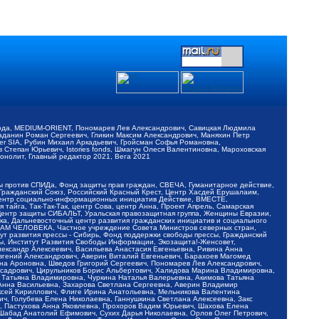
обода, MEDIUM-ORIENT, Пономарев Лев Александрович, Савицкая Людмила
Баданин Роман Сергеевич, Гликин Максим Александрович, Маняхин Петр
er SIA, Рубин Михаил Аркадьевич, Гройсман Софья Романовна,
Степан Юрьевич, Istories fonds, Шмагун Олеся Валентиновна, Мароховская
нолит, Главный редактор 2021, Вега 2021
Мы против СПИДа, Фонд защиты прав граждан, СВЕЧА, Гуманитарное действие,
 Гражданский Союз, Российский Красный Крест, Центр Хасдей Ерушалаим,
 Центр социально-информационных инициатив Действие, ВМЕСТЕ,
айга, Так-Так-Так, центр Сова, центр Анна, Проект Апрель, Самарская
Центр защиты СИБАЛЬТ, Уральская правозащитная группа, Женщины Евразии,
ка, Дальневосточный центр развития гражданских инициатив и социального
АВАМ ЧЕЛОВЕКА, Частное учреждение Совета Министров северных стран,
т развития прессы - Сибирь, Фонд поддержки свободы прессы, Гражданский
ы, Институт Развития Свободы Информации, Экозащита!-Женсовет,
ександр Алексеевич, Васильева Анастасия Евгеньевна, Ривина Анна
вгений Александрович, Аверин Виталий Евгеньевич, Барахоев Магомед
на Ароновна, Шведов Григорий Сергеевич, Пономарев Лев Александрович,
ксадрович, Цирульников Борис Альбертович, Халидова Марина Владимировна,
 Татьяна Владимировна, Чуркина Наталья Валерьевна, Акимова Татьяна
 Анна Васильевна, Захарова Светлана Сергеевна, Аверин Владимир
ксей Кириллович, Флиге Ирина Анатольевна, Мельникова Валентина
, Голубева Елена Николаевна, Ганнушкина Светлана Алексеевна, Закс
, Пастухова Анна Яковлевна, Прохоров Вадим Юрьевич, Шахова Елена
 Шабад Анатолий Ефимович, Сухих Дарья Николаевна, Орлов Олег Петрович,