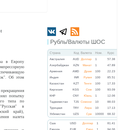
и
Рубль/Валюты ШОС
Страна
Код
Валюта
Ном.
Курс
Австралия
AUD
Доллар
1
57.38
за в Европу
Азербайджан
AZN
Манат
1
47.89
омпрессорную
Армения
AMD
Драм
100
22.23
еспечивающую
ок". Об этом
Индия
INR
Рупия
100
85.51
Казахстан
KZT
Тенге
100
17.33
Киргизия
KGS
Сом
100
93.09
ю прекращения
инял попытку
КНР
CNY
Юань
1
12.06
ого типа по
Таджикистан
TJS
Сомони
10
88.03
"Русская" в
Турецкая
TRY
Лира
10
17.13
рский край),
Узбекистан
UZS
Сум
10000
68.32
ения налета
.
Cша
USD
Доллар
1
81.41
Eвропа
EUR
Евро
1
94.06