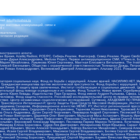
mail:
info@infoshos.ru
ре массовых коммуникаций, связи и
8 г.
язательна.
согласие редакции
иностранного агента:
щее Время, Azatliq Radiosi, PCE/PC, Сибирь.Реалии, Фактограф, Север.Реалии, Радио Св
ончич Дарья Александровна, Medusa Project, Первое антикоррупционное СМИ, VTimes.io, 
ария Михайловна, Лукьянова Юлия Сергеевна, Маетная Елизавета Витальевна, The Insid
ексей Евгеньевич, Общество с ограниченной ответственностью Телеканал Дождь, Петров 
н Роман Александрович, Великовский Дмитрий Александрович, Альтаир 2021, Ромашки мо
оратория социальных наук, Фонд по борьбе с коррупцией, Альянс врачей, НАСИЛИЮ.НЕТ, 
Гражданская инициатива против экологической преступности, Фонд борьбы с коррупцией,
чая Линия, В защиту прав заключенных, Институт глобализации и социальных движений,
тельный фонд помощи осужденным и их семьям, Фонд Тольятти, Новое время, Серебряная т
Центр Юрия Левады, Издательство Парк Гагарина, Фонд имени Андрея Рылькова, Сфера, 
еловека, Фонд защиты гласности, Российский исследовательский центр по правам челове
йствие, Центр независимых социологических исследований, Сутяжник, АКАДЕМИЯ ПО ПР
р Трансперенси Интернешнл-Р, Центр Защиты Прав Средств Массовой Информации, Институ
 академика Сахарова, Информационное агентство МЕМО. РУ, Институт региональной пресс
Лилия Айратовна, Сидорович Ольга Борисовна, Таранова Юлия Николаевна, Туровский Ал
а Ольга Андреевна, Дугин Сергей Георгиевич, Пивоваров Андрей Сергеевич, Писемский Е
в Роман Викторович, Шарипков Олег Викторович, Мальсагов Муса Асланович, Мошель Ири
ександровна, Исламов Тимур Рифгатович, Романова Ольга Евгеньевна, Щаров Сергей Але
льевич, Верховский Александр Маркович, Пислакова-Паркер Марина Петровна, Кочеткова
, Жемкова Елена Борисовна, Гудков Лев Дмитриевич, Илларионова Юлия Юрьевна, Саранг
Андрей Юрьевич, Мосин Алексей Геннадьевич, Гефтер Валентин Михайлович, Симонов Але
а, Исаев Сергей Владимирович, Максимов Сергей Владимирович, Беляев Сергей Иванович
 Кокорина Екатерина Алексеевна, Шуманов Илья Вячеславович, Арапова Галина Юрьевна
Литинский Леонид Борисович, Лукашевский Сергей Маркович, Бахмин Вячеслав Иванович,