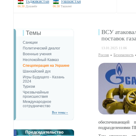
ТАДЖИКИСТАН
УЗБЕКИСТАН
06:30
Душанбе
06:30
Ташкент
ВСУ атакова
Темы
поставок газ
Санкции
Политический диалог
13.01.2025 11:06
Военные учения
Россия
Безопаcность
Неспокойный Кавказ
Спецоперация на Украине
Шанхайский дух
Игры Будущего - Казань
2024
Туризм
Чрезвычайные
происшествия
Международное
сотрудничество
Все темы »
обеспечивающей 
подразделениями ПВ