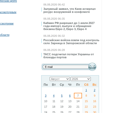
ческий центр
06.08.2026 06:42
Залужный заявил, что Киев исчерпал
высокоточным
ресурс вооружений в конфликте
06.08.2026 06:35
Кабмин РФ разрешил до 1 июля 2027
ссмотрение
года импорт, выпуск и обращение
бензина Евро 2, Евро 3, Евро 4
области
06.08.2026 06:32
Российские войска взяли под контроль
село Зарница в Запорожской области
06.08.2026 06:28
ТАСС подсчитал потери Украины от
блокады портов
Пн
Вт
Ср
Чт
Пт
Сб
Вс
1
2
3
4
5
6
7
8
9
10
11
12
13
14
15
16
17
18
19
20
21
22
23
24
25
26
27
28
29
30