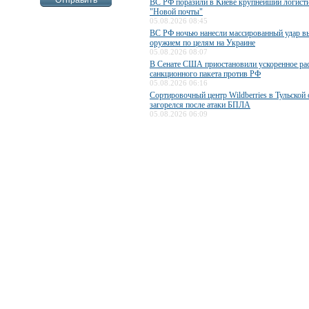
ВС РФ поразили в Киеве крупнейший логисти
"Новой почты"
05.08.2026 08:45
ВС РФ ночью нанесли массированный удар 
оружием по целям на Украине
05.08.2026 08:07
В Сенате США приостановили ускоренное ра
санкционного пакета против РФ
05.08.2026 06:16
Сортировочный центр Wildberries в Тульской 
загорелся после атаки БПЛА
05.08.2026 06:09