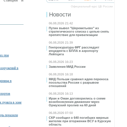
й станции и
Официальный курс ЦБ России
Новости
06.08.2026 21:42
Путин вывел "Шереметьево" из
стратегического списка с целью снять
препятствие для приватизации
06.08.2026 21:39
Генпрокуратура ФРГ расследует
инцидента с БПЛА в аэропорту
Лейпцига
ях при
06.08.2026 16:23
Заявления МИД России
вооружений в
06.08.2026 16:18
МИД Польши сравнил идею переноса
арница в
посольства России с разрывом
отношений
 портов
06.08.2026 16:13
Иран и Оман договорились о схеме
возобновления движения через
х пункта в зоне
Ормузский пролив на 60 дней
06.08.2026 07:50
очь поразили
СКР сообщил о 640 погибших мирных
жителях при вторжении ВСУ в Курскую
область