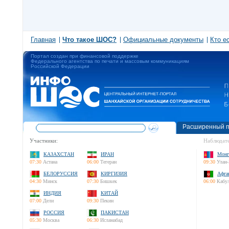
Главная
Что такое ШОС?
Официальные документы
Кто е
Портал создан при финансовой поддержке
Федерального агентства по печати и массовым коммуникациям
Российской Федерации
Расширенный п
Участники:
Наблюдате
КАЗАХСТАН
ИРАН
Монг
07:30
Астана
06:00
Тегеран
09:30
Улан-
БЕЛОРУССИЯ
КИРГИЗИЯ
Афга
04:30
Минск
07:30
Бишкек
06:00
Кабу
ИНДИЯ
КИТАЙ
07:00
Дели
09:30
Пекин
РОССИЯ
ПАКИСТАН
05:30
Москва
06:30
Исламабад