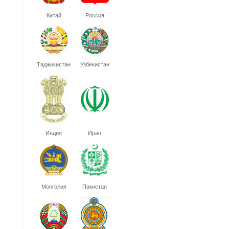
Китай
Россия
Таджикистан
Узбекистан
Индия
Иран
Монголия
Пакистан