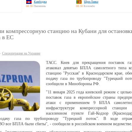
Камбоджа
Шри-Ланка
08:30
Пномпень
08:30
Коломбо
ли компрессорную станцию на Кубани для остановк
а в ЕС
Спецоперация на Украине
ТАСС. Киев для прекращения поставок га
атаковал девятью БПЛА самолетного типа к
станцию "Русская" в Краснодарском крае, об
подачу газа по трубопроводу "Турецкий пот
сообщили в Минобороны РФ.
"11 января 2025 года киевский режим с цель
поставок газа в европейские страны предпр
атаки с применением 9 БПЛА самолетн
инфраструктуре компрессорной станции 
населенном пункте Гай-Кодзор (Краснода
подачу газа по трубопроводу "Турецкий поток". В ходе отраж
О все БПЛА были сбиты", - сообщили в российском военном ведомстве