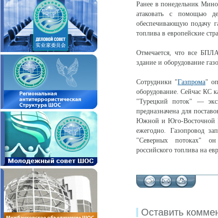
Ранее в понедельник Мино
атаковать с помощью де
обеспечивающую подачу га
топлива в европейские стр
Отмечается, что все БПЛА
здание и оборудование газ
Сотрудники "
Газпрома
" о
оборудование. Сейчас КС к
"Турецкий поток" — экс
предназначена для поставо
Южной и Юго-Восточной Ев
ежегодно. Газопровод за
"Северных потоках" он
российского топлива на ев
Оставить комме