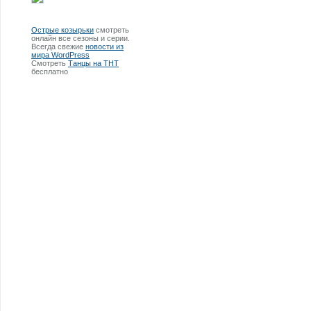
Острые козырьки
смотреть
онлайн все сезоны и серии.
Всегда свежие
новости из
мира WordPress
Смотреть
Танцы на ТНТ
бесплатно