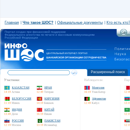
Главная
Что такое ШОС?
Официальные документы
Кто есть кто
Портал создан при финансовой поддержке
Федерального агентства по печати и массовым коммуникациям
Российской Федерации
Расширенный поиск
Участники:
Наблюдатели:
Пар
КАЗАХСТАН
ИРАН
Монголия
14:19
Астана
12:49
Тегеран
16:19
Улан-Батор
12:4
БЕЛОРУССИЯ
КИРГИЗИЯ
Афганистан
11:19
Минск
14:19
Бишкек
12:49
Кабул
13:1
ИНДИЯ
КИТАЙ
13:49
Дели
16:19
Пекин
12:1
РОССИЯ
ПАКИСТАН
12:19
Москва
13:19
Исламабад
12:1