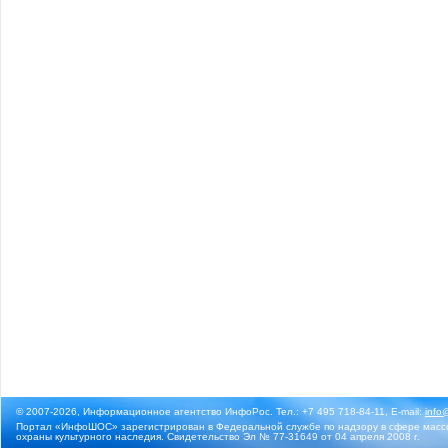
© 2007-2026, Информационное агентство ИнфоРос. Тел.: +7 495 718-84-11, E-mail:
info
Портал «ИнфоШОС» зарегистрирован в Федеральной службе по надзору в сфере массо
охраны культурного наследия. Свидетельство Эл № 77-31649 от 04 апреля 2008 г.