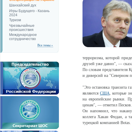
Шанхайский дух
Игры Будущего - Казань
2024
Туризм
Чрезвычайные
происшествия
Международное
сотрудничество
Все темы »
терроризма, которой приде
друзей уже давно", — сказа
По словам представителя К
и диверсий на "Северном п
"Это остановка транзита га
являются
США
, которые з
на европейские рынки. Пр
ценам", — отметил Песков.
Он напомнил, что накан
коллега Хакан Фидан, а т
турецкой компанией Botas.