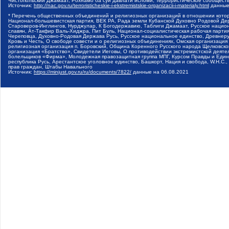
Чистопольский Джамаат, Рохнамо ба суи давлати исломи, Террористическое сообщест
Источник:
http://nac.gov.ru/terroristicheskie-i-ekstremistskie-organizacii-i-materialy.html
данные
* Перечень общественных объединений и религиозных организаций в отношении котор
Национал-большевистская партия, ВЕК РА, Рада земли Кубанской Духовно Родовой Де
Староверов-Инглингов, Нурджулар, К Богодержавию, Таблиги Джамаат, Русское наци
славян, Ат-Такфир Валь-Хиджра, Пит Буль, Национал-социалистическая рабочая парт
Череповца, Духовно-Родовая Держава Русь, Русское национальное единство, Древнер
Кровь и Честь, О свободе совести и о религиозных объединениях, Омская организаци
религиозная организация п. Боровский, Община Коренного Русского народа Щелковског
организация «Братство», Свидетели Иеговы, О противодействии экстремистской деяте
болельщиков «Фирма», Молодежная правозащитная группа МПГ, Курсом Правды и Единен
республика Русь, Арестантское уголовное единство, Башкорт, Нация и свобода, W.H.С
прав граждан, Штабы Навального
Источник:
https://minjust.gov.ru/ru/documents/7822/
данные на
06.08.2021