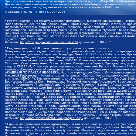
При цитировании и перепечатке материалов ссылка на портал «ИнфоШОС» обязательн
Для использования материалов в печатных изданиях необходимо письменное согласие
Если вы увидели ошибку, выделите ее мышкой и нажмите клавиши Ctrl+Enter
©
Создание сайта
- Инфорос, 2007-2026
* Реестр иностранных средств массовой информации, выполняющих функции иностранн
Голос Америки, Idel.Реалии, Кавказ.Реалии, Крым.Реалии, Телеканал Настоящее Время
Людмила Алексеевна, Маркелов Сергей Евгеньевич, Камалягин Денис Николаевич, Апах
Александрович, Маняхин Петр Борисович, Ярош Юлия Петровна, Чуракова Ольга Влади
Гройсман Софья Романовна, Рождественский Илья Дмитриевич, Апухтина Юлия Владимир
Шмагун Олеся Валентиновна, Мароховская Алеся Алексеевна, Долинина Ирина Никола
редактор 2021, Вега 2021
Источник:
https://minjust.gov.ru/ru/documents/7755/
данные на
03.09.2021
* Сведения реестра НКО, выполняющих функции иностранного агента:
Фонд защиты прав граждан Штаб, Институт права и публичной политики, Лаборатория
Гуманитарное действие, Открытый Петербург, Феникс ПЛЮС, Лига Избирателей, Правов
Крест, Центр Хасдей Ерушалаим, Центр поддержки и содействия развитию средств мас
информационных инициатив Действие, ВМЕСТЕ, Благотворительный фонд охраны здоров
Так, центр Сова, центр Анна, Проект Апрель, Самарская губерния, Эра здоровья, пр
защиты СИБАЛЬТ, Уральская правозащитная группа, Женщины Евразии, Рязанский Мемо
человека, Дальневосточный центр развития гражданских инициатив и социального пар
АКАДЕМИЯ ПО ПРАВАМ ЧЕЛОВЕКА, Частное учреждение Совета Министров северных стр
Массовой Информации, Институт развития прессы - Сибирь, Фонд поддержки свободы 
агентство МЕМО. РУ, Институт региональной прессы, Институт Развития Свободы Инф
Борисовна, Таранова Юлия Николаевна, Туровский Александр Алексеевич, Васильева 
Сергей Георгиевич, Пивоваров Андрей Сергеевич, Писемский Евгений Александрович,
Викторович, Шарипков Олег Викторович, Мальсагов Муса Асланович, Мошель Ирина Ар
Александровна, Исламов Тимур Рифгатович, Романова Ольга Евгеньевна, Щаров Серг
Паутов Юрий Анатольевич, Верховский Александр Маркович, Пислакова-Паркер Марина
Рачинский Ян Збигневич, Жемкова Елена Борисовна, Гудков Лев Дмитриевич, Иллари
Николай Алексеевич, Блинушов Андрей Юрьевич, Мосин Алексей Геннадьевич, Гефтер
Владимировна, Баженова Светлана Куприяновна, Исаев Сергей Владимирович, Максим
Буртина Елена Юрьевна, Гендель Людмила Залмановна, Кокорина Екатерина Алексеев
Подузов Сергей Васильевич, Протасова Ирина Вячеславовна, Литинский Леонид Борис
Добровольская Анна Дмитриевна, Королева Александра Евгеньевна, Смирнов Владими
Петрович, Полякова Мара Федоровна, Резник Генри Маркович, Захаров Герман Конста
Источник:
http://unro.minjust.ru/NKOForeignAgent.aspx
данные на
28.08.2021
* Единый федеральный список организаций, в том числе иностранных и международны
Высший военный Маджлисуль Шура, Конгресс народов Ичкерии и Дагестана, Аль-Каида, 
Движение Талибан, Исламская партия Туркестана, Общество социальных реформ, Общес
Исламское государство, Джабха аль-Нусра ли-Ахль аш-Шам, Народное ополчение имен