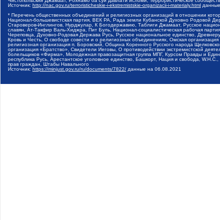
Чистопольский Джамаат, Рохнамо ба суи давлати исломи, Террористическое сообщест
Источник:
http://nac.gov.ru/terroristicheskie-i-ekstremistskie-organizacii-i-materialy.html
данные
* Перечень общественных объединений и религиозных организаций в отношении котор
Национал-большевистская партия, ВЕК РА, Рада земли Кубанской Духовно Родовой Де
Староверов-Инглингов, Нурджулар, К Богодержавию, Таблиги Джамаат, Русское наци
славян, Ат-Такфир Валь-Хиджра, Пит Буль, Национал-социалистическая рабочая парт
Череповца, Духовно-Родовая Держава Русь, Русское национальное единство, Древнер
Кровь и Честь, О свободе совести и о религиозных объединениях, Омская организаци
религиозная организация п. Боровский, Община Коренного Русского народа Щелковског
организация «Братство», Свидетели Иеговы, О противодействии экстремистской деяте
болельщиков «Фирма», Молодежная правозащитная группа МПГ, Курсом Правды и Единен
республика Русь, Арестантское уголовное единство, Башкорт, Нация и свобода, W.H.С
прав граждан, Штабы Навального
Источник:
https://minjust.gov.ru/ru/documents/7822/
данные на
06.08.2021