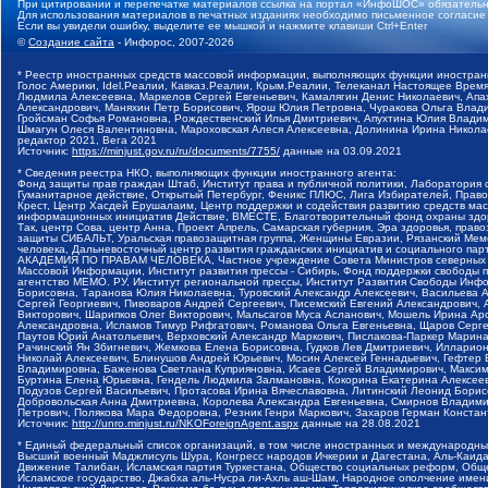
При цитировании и перепечатке материалов ссылка на портал «ИнфоШОС» обязательн
Для использования материалов в печатных изданиях необходимо письменное согласие
Если вы увидели ошибку, выделите ее мышкой и нажмите клавиши Ctrl+Enter
©
Создание сайта
- Инфорос, 2007-2026
* Реестр иностранных средств массовой информации, выполняющих функции иностранн
Голос Америки, Idel.Реалии, Кавказ.Реалии, Крым.Реалии, Телеканал Настоящее Время
Людмила Алексеевна, Маркелов Сергей Евгеньевич, Камалягин Денис Николаевич, Апах
Александрович, Маняхин Петр Борисович, Ярош Юлия Петровна, Чуракова Ольга Влади
Гройсман Софья Романовна, Рождественский Илья Дмитриевич, Апухтина Юлия Владимир
Шмагун Олеся Валентиновна, Мароховская Алеся Алексеевна, Долинина Ирина Никола
редактор 2021, Вега 2021
Источник:
https://minjust.gov.ru/ru/documents/7755/
данные на
03.09.2021
* Сведения реестра НКО, выполняющих функции иностранного агента:
Фонд защиты прав граждан Штаб, Институт права и публичной политики, Лаборатория
Гуманитарное действие, Открытый Петербург, Феникс ПЛЮС, Лига Избирателей, Правов
Крест, Центр Хасдей Ерушалаим, Центр поддержки и содействия развитию средств мас
информационных инициатив Действие, ВМЕСТЕ, Благотворительный фонд охраны здоров
Так, центр Сова, центр Анна, Проект Апрель, Самарская губерния, Эра здоровья, пр
защиты СИБАЛЬТ, Уральская правозащитная группа, Женщины Евразии, Рязанский Мемо
человека, Дальневосточный центр развития гражданских инициатив и социального пар
АКАДЕМИЯ ПО ПРАВАМ ЧЕЛОВЕКА, Частное учреждение Совета Министров северных стр
Массовой Информации, Институт развития прессы - Сибирь, Фонд поддержки свободы 
агентство МЕМО. РУ, Институт региональной прессы, Институт Развития Свободы Инф
Борисовна, Таранова Юлия Николаевна, Туровский Александр Алексеевич, Васильева 
Сергей Георгиевич, Пивоваров Андрей Сергеевич, Писемский Евгений Александрович,
Викторович, Шарипков Олег Викторович, Мальсагов Муса Асланович, Мошель Ирина Ар
Александровна, Исламов Тимур Рифгатович, Романова Ольга Евгеньевна, Щаров Серг
Паутов Юрий Анатольевич, Верховский Александр Маркович, Пислакова-Паркер Марина
Рачинский Ян Збигневич, Жемкова Елена Борисовна, Гудков Лев Дмитриевич, Иллари
Николай Алексеевич, Блинушов Андрей Юрьевич, Мосин Алексей Геннадьевич, Гефтер
Владимировна, Баженова Светлана Куприяновна, Исаев Сергей Владимирович, Максим
Буртина Елена Юрьевна, Гендель Людмила Залмановна, Кокорина Екатерина Алексеев
Подузов Сергей Васильевич, Протасова Ирина Вячеславовна, Литинский Леонид Борис
Добровольская Анна Дмитриевна, Королева Александра Евгеньевна, Смирнов Владими
Петрович, Полякова Мара Федоровна, Резник Генри Маркович, Захаров Герман Конста
Источник:
http://unro.minjust.ru/NKOForeignAgent.aspx
данные на
28.08.2021
* Единый федеральный список организаций, в том числе иностранных и международны
Высший военный Маджлисуль Шура, Конгресс народов Ичкерии и Дагестана, Аль-Каида, 
Движение Талибан, Исламская партия Туркестана, Общество социальных реформ, Общес
Исламское государство, Джабха аль-Нусра ли-Ахль аш-Шам, Народное ополчение имен