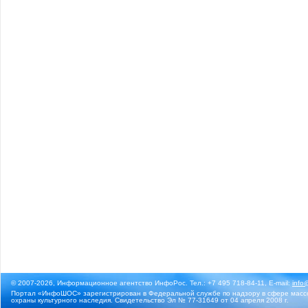
© 2007-2026, Информационное агентство ИнфоРос. Тел.: +7 495 718-84-11, E-mail:
info
Портал «ИнфоШОС» зарегистрирован в Федеральной службе по надзору в сфере массо
охраны культурного наследия. Свидетельство Эл № 77-31649 от 04 апреля 2008 г.