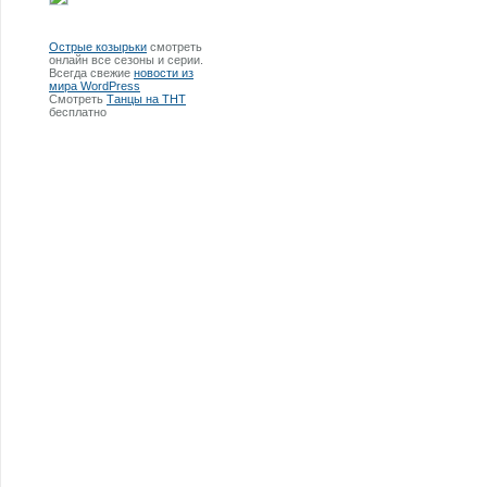
Острые козырьки
смотреть
онлайн все сезоны и серии.
Всегда свежие
новости из
мира WordPress
Смотреть
Танцы на ТНТ
бесплатно