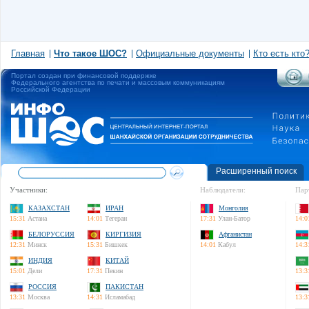
Главная
Что такое ШОС?
Официальные документы
Кто есть кто
Портал создан при финансовой поддержке
Федерального агентства по печати и массовым коммуникациям
Российской Федерации
Расширенный поиск
Участники:
Наблюдатели:
Пар
КАЗАХСТАН
ИРАН
Монголия
15:31
Астана
14:01
Тегеран
17:31
Улан-Батор
14:0
БЕЛОРУССИЯ
КИРГИЗИЯ
Афганистан
12:31
Минск
15:31
Бишкек
14:01
Кабул
14:3
ИНДИЯ
КИТАЙ
15:01
Дели
17:31
Пекин
13:3
РОССИЯ
ПАКИСТАН
13:31
Москва
14:31
Исламабад
13:3