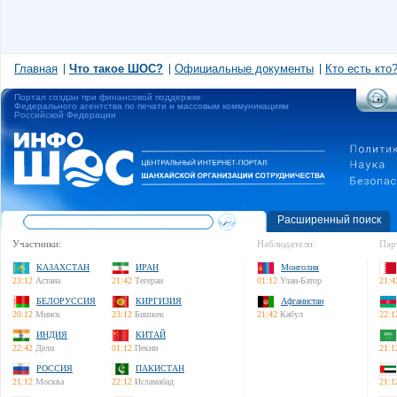
Главная
Что такое ШОС?
Официальные документы
Кто есть кто
Портал создан при финансовой поддержке
Федерального агентства по печати и массовым коммуникациям
Российской Федерации
Расширенный поиск
Участники:
Наблюдатели:
Пар
КАЗАХСТАН
ИРАН
Монголия
23:12
Астана
21:42
Тегеран
01:12
Улан-Батор
21:4
БЕЛОРУССИЯ
КИРГИЗИЯ
Афганистан
20:12
Минск
23:12
Бишкек
21:42
Кабул
22:1
ИНДИЯ
КИТАЙ
22:42
Дели
01:12
Пекин
21:1
РОССИЯ
ПАКИСТАН
21:12
Москва
22:12
Исламабад
21:1