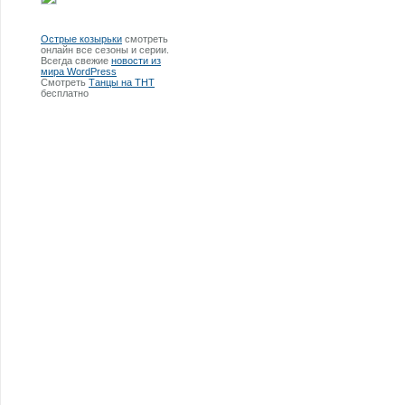
Острые козырьки
смотреть
онлайн все сезоны и серии.
Всегда свежие
новости из
мира WordPress
Смотреть
Танцы на ТНТ
бесплатно