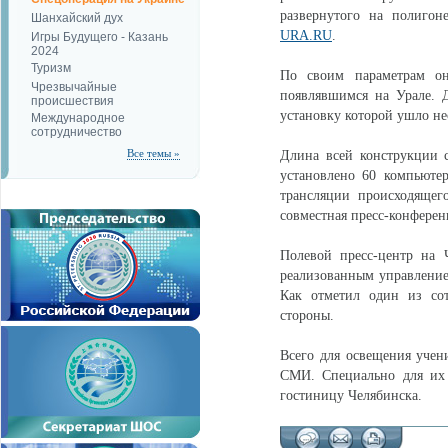
развернутого на полигон
Шанхайский дух
URA.RU
.
Игры Будущего - Казань
2024
Туризм
По своим параметрам он
Чрезвычайные
появлявшимся на Урале. Д
происшествия
установку которой ушло не
Международное
сотрудничество
Все темы »
Длина всей конструкции с
установлено 60 компьюте
трансляции происходящег
совместная пресс-конферен
Полевой пресс-центр на 
реализованным управление
Как отметил один из сот
стороны.
Всего для освещения учен
СМИ. Специально для их
гостиницу Челябинска.