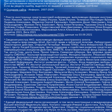
При цитировании и перепечатке материалов ссылка на портал «ИнфоШОС» обязательн
Для использования материалов в печатных изданиях необходимо письменное согласие
Если вы увидели ошибку, выделите ее мышкой и нажмите клавиши Ctrl+Enter
©
Создание сайта
- Инфорос, 2007-2026
* Реестр иностранных средств массовой информации, выполняющих функции иностранн
Голос Америки, Idel.Реалии, Кавказ.Реалии, Крым.Реалии, Телеканал Настоящее Время
Людмила Алексеевна, Маркелов Сергей Евгеньевич, Камалягин Денис Николаевич, Апах
Александрович, Маняхин Петр Борисович, Ярош Юлия Петровна, Чуракова Ольга Влади
Гройсман Софья Романовна, Рождественский Илья Дмитриевич, Апухтина Юлия Владимир
Шмагун Олеся Валентиновна, Мароховская Алеся Алексеевна, Долинина Ирина Никола
редактор 2021, Вега 2021
Источник:
https://minjust.gov.ru/ru/documents/7755/
данные на
03.09.2021
* Сведения реестра НКО, выполняющих функции иностранного агента:
Фонд защиты прав граждан Штаб, Институт права и публичной политики, Лаборатория
Гуманитарное действие, Открытый Петербург, Феникс ПЛЮС, Лига Избирателей, Правов
Крест, Центр Хасдей Ерушалаим, Центр поддержки и содействия развитию средств мас
информационных инициатив Действие, ВМЕСТЕ, Благотворительный фонд охраны здоров
Так, центр Сова, центр Анна, Проект Апрель, Самарская губерния, Эра здоровья, пр
защиты СИБАЛЬТ, Уральская правозащитная группа, Женщины Евразии, Рязанский Мемо
человека, Дальневосточный центр развития гражданских инициатив и социального пар
АКАДЕМИЯ ПО ПРАВАМ ЧЕЛОВЕКА, Частное учреждение Совета Министров северных стр
Массовой Информации, Институт развития прессы - Сибирь, Фонд поддержки свободы 
агентство МЕМО. РУ, Институт региональной прессы, Институт Развития Свободы Инф
Борисовна, Таранова Юлия Николаевна, Туровский Александр Алексеевич, Васильева 
Сергей Георгиевич, Пивоваров Андрей Сергеевич, Писемский Евгений Александрович,
Викторович, Шарипков Олег Викторович, Мальсагов Муса Асланович, Мошель Ирина Ар
Александровна, Исламов Тимур Рифгатович, Романова Ольга Евгеньевна, Щаров Серг
Паутов Юрий Анатольевич, Верховский Александр Маркович, Пислакова-Паркер Марина
Рачинский Ян Збигневич, Жемкова Елена Борисовна, Гудков Лев Дмитриевич, Иллари
Николай Алексеевич, Блинушов Андрей Юрьевич, Мосин Алексей Геннадьевич, Гефтер
Владимировна, Баженова Светлана Куприяновна, Исаев Сергей Владимирович, Максим
Буртина Елена Юрьевна, Гендель Людмила Залмановна, Кокорина Екатерина Алексеев
Подузов Сергей Васильевич, Протасова Ирина Вячеславовна, Литинский Леонид Борис
Добровольская Анна Дмитриевна, Королева Александра Евгеньевна, Смирнов Владими
Петрович, Полякова Мара Федоровна, Резник Генри Маркович, Захаров Герман Конста
Источник:
http://unro.minjust.ru/NKOForeignAgent.aspx
данные на
28.08.2021
* Единый федеральный список организаций, в том числе иностранных и международны
Высший военный Маджлисуль Шура, Конгресс народов Ичкерии и Дагестана, Аль-Каида, 
Движение Талибан, Исламская партия Туркестана, Общество социальных реформ, Общес
Исламское государство, Джабха аль-Нусра ли-Ахль аш-Шам, Народное ополчение имен