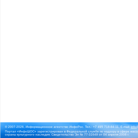
© 2007-2026, Информационное агентство ИнфоРос. Тел.: +7 495 718-84-11, E-mail:
info
Портал «ИнфоШОС» зарегистрирован в Федеральной службе по надзору в сфере массо
охраны культурного наследия. Свидетельство Эл № 77-31649 от 04 апреля 2008 г.