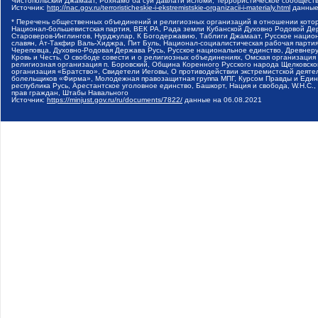
Чистопольский Джамаат, Рохнамо ба суи давлати исломи, Террористическое сообщест
Источник:
http://nac.gov.ru/terroristicheskie-i-ekstremistskie-organizacii-i-materialy.html
данные
* Перечень общественных объединений и религиозных организаций в отношении котор
Национал-большевистская партия, ВЕК РА, Рада земли Кубанской Духовно Родовой Де
Староверов-Инглингов, Нурджулар, К Богодержавию, Таблиги Джамаат, Русское наци
славян, Ат-Такфир Валь-Хиджра, Пит Буль, Национал-социалистическая рабочая парт
Череповца, Духовно-Родовая Держава Русь, Русское национальное единство, Древнер
Кровь и Честь, О свободе совести и о религиозных объединениях, Омская организаци
религиозная организация п. Боровский, Община Коренного Русского народа Щелковског
организация «Братство», Свидетели Иеговы, О противодействии экстремистской деяте
болельщиков «Фирма», Молодежная правозащитная группа МПГ, Курсом Правды и Единен
республика Русь, Арестантское уголовное единство, Башкорт, Нация и свобода, W.H.С
прав граждан, Штабы Навального
Источник:
https://minjust.gov.ru/ru/documents/7822/
данные на
06.08.2021