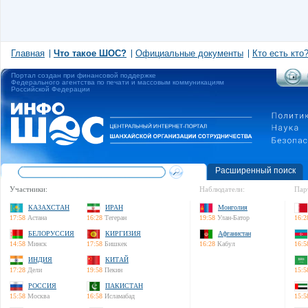
Главная
Что такое ШОС?
Официальные документы
Кто есть кто
Портал создан при финансовой поддержке
Федерального агентства по печати и массовым коммуникациям
Российской Федерации
Расширенный поиск
Участники:
Наблюдатели:
Пар
КАЗАХСТАН
ИРАН
Монголия
17:58
Астана
16:28
Тегеран
19:58
Улан-Батор
16:2
БЕЛОРУССИЯ
КИРГИЗИЯ
Афганистан
14:58
Минск
17:58
Бишкек
16:28
Кабул
16:5
ИНДИЯ
КИТАЙ
17:28
Дели
19:58
Пекин
15:5
РОССИЯ
ПАКИСТАН
15:58
Москва
16:58
Исламабад
15:5