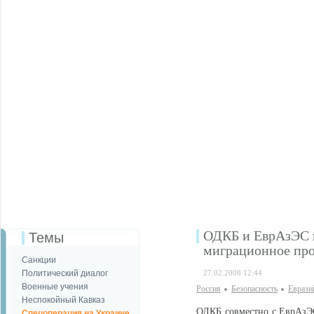
ОДКБ и ЕврАзЭС 
Темы
миграционное про
Санкции
Политический диалог
27.02.2008 12:44
Военные учения
Россия
Безопаcность
Еврази
Неспокойный Кавказ
ОДКБ совместно с ЕврАзЭ
Спецоперация на Украине