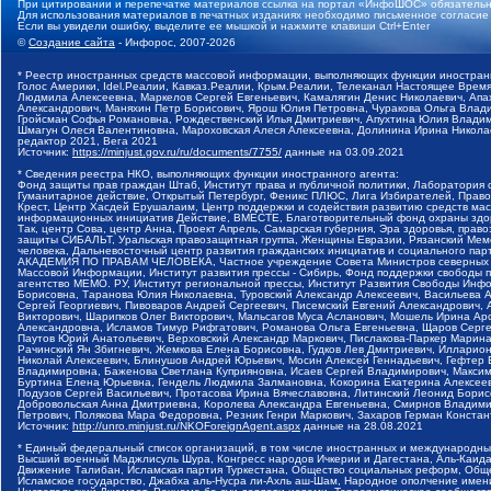
При цитировании и перепечатке материалов ссылка на портал «ИнфоШОС» обязательн
Для использования материалов в печатных изданиях необходимо письменное согласие
Если вы увидели ошибку, выделите ее мышкой и нажмите клавиши Ctrl+Enter
©
Создание сайта
- Инфорос, 2007-2026
* Реестр иностранных средств массовой информации, выполняющих функции иностранн
Голос Америки, Idel.Реалии, Кавказ.Реалии, Крым.Реалии, Телеканал Настоящее Время
Людмила Алексеевна, Маркелов Сергей Евгеньевич, Камалягин Денис Николаевич, Апах
Александрович, Маняхин Петр Борисович, Ярош Юлия Петровна, Чуракова Ольга Влади
Гройсман Софья Романовна, Рождественский Илья Дмитриевич, Апухтина Юлия Владимир
Шмагун Олеся Валентиновна, Мароховская Алеся Алексеевна, Долинина Ирина Никола
редактор 2021, Вега 2021
Источник:
https://minjust.gov.ru/ru/documents/7755/
данные на
03.09.2021
* Сведения реестра НКО, выполняющих функции иностранного агента:
Фонд защиты прав граждан Штаб, Институт права и публичной политики, Лаборатория
Гуманитарное действие, Открытый Петербург, Феникс ПЛЮС, Лига Избирателей, Правов
Крест, Центр Хасдей Ерушалаим, Центр поддержки и содействия развитию средств мас
информационных инициатив Действие, ВМЕСТЕ, Благотворительный фонд охраны здоров
Так, центр Сова, центр Анна, Проект Апрель, Самарская губерния, Эра здоровья, пр
защиты СИБАЛЬТ, Уральская правозащитная группа, Женщины Евразии, Рязанский Мемо
человека, Дальневосточный центр развития гражданских инициатив и социального пар
АКАДЕМИЯ ПО ПРАВАМ ЧЕЛОВЕКА, Частное учреждение Совета Министров северных стр
Массовой Информации, Институт развития прессы - Сибирь, Фонд поддержки свободы 
агентство МЕМО. РУ, Институт региональной прессы, Институт Развития Свободы Инф
Борисовна, Таранова Юлия Николаевна, Туровский Александр Алексеевич, Васильева 
Сергей Георгиевич, Пивоваров Андрей Сергеевич, Писемский Евгений Александрович,
Викторович, Шарипков Олег Викторович, Мальсагов Муса Асланович, Мошель Ирина Ар
Александровна, Исламов Тимур Рифгатович, Романова Ольга Евгеньевна, Щаров Серг
Паутов Юрий Анатольевич, Верховский Александр Маркович, Пислакова-Паркер Марина
Рачинский Ян Збигневич, Жемкова Елена Борисовна, Гудков Лев Дмитриевич, Иллари
Николай Алексеевич, Блинушов Андрей Юрьевич, Мосин Алексей Геннадьевич, Гефтер
Владимировна, Баженова Светлана Куприяновна, Исаев Сергей Владимирович, Максим
Буртина Елена Юрьевна, Гендель Людмила Залмановна, Кокорина Екатерина Алексеев
Подузов Сергей Васильевич, Протасова Ирина Вячеславовна, Литинский Леонид Борис
Добровольская Анна Дмитриевна, Королева Александра Евгеньевна, Смирнов Владими
Петрович, Полякова Мара Федоровна, Резник Генри Маркович, Захаров Герман Конста
Источник:
http://unro.minjust.ru/NKOForeignAgent.aspx
данные на
28.08.2021
* Единый федеральный список организаций, в том числе иностранных и международны
Высший военный Маджлисуль Шура, Конгресс народов Ичкерии и Дагестана, Аль-Каида, 
Движение Талибан, Исламская партия Туркестана, Общество социальных реформ, Общес
Исламское государство, Джабха аль-Нусра ли-Ахль аш-Шам, Народное ополчение имен