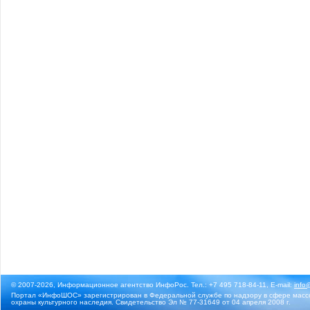
© 2007-2026, Информационное агентство ИнфоРос. Тел.: +7 495 718-84-11, E-mail:
info
Портал «ИнфоШОС» зарегистрирован в Федеральной службе по надзору в сфере массо
охраны культурного наследия. Свидетельство Эл № 77-31649 от 04 апреля 2008 г.