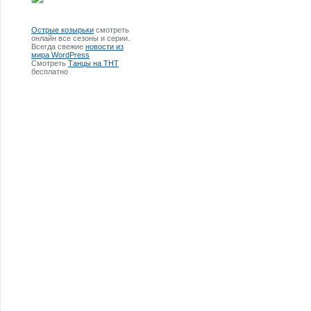
Острые козырьки
смотреть
онлайн все сезоны и серии.
Всегда свежие
новости из
мира WordPress
Смотреть
Танцы на ТНТ
бесплатно