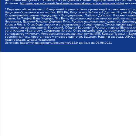
Чистопольский Джамаат, Рохнамо ба суи давлати исломи, Террористическое сообщест
Источник:
http://nac.gov.ru/terroristicheskie-i-ekstremistskie-organizacii-i-materialy.html
данные
* Перечень общественных объединений и религиозных организаций в отношении котор
Национал-большевистская партия, ВЕК РА, Рада земли Кубанской Духовно Родовой Де
Староверов-Инглингов, Нурджулар, К Богодержавию, Таблиги Джамаат, Русское наци
славян, Ат-Такфир Валь-Хиджра, Пит Буль, Национал-социалистическая рабочая парт
Череповца, Духовно-Родовая Держава Русь, Русское национальное единство, Древнер
Кровь и Честь, О свободе совести и о религиозных объединениях, Омская организаци
религиозная организация п. Боровский, Община Коренного Русского народа Щелковског
организация «Братство», Свидетели Иеговы, О противодействии экстремистской деяте
болельщиков «Фирма», Молодежная правозащитная группа МПГ, Курсом Правды и Единен
республика Русь, Арестантское уголовное единство, Башкорт, Нация и свобода, W.H.С
прав граждан, Штабы Навального
Источник:
https://minjust.gov.ru/ru/documents/7822/
данные на
06.08.2021