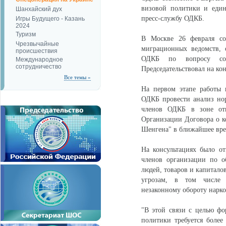
визовой политики и един
Шанхайский дух
пресс-службу ОДКБ.
Игры Будущего - Казань
2024
Туризм
В Москве 26 февраля сос
Чрезвычайные
миграционных ведомств, 
происшествия
ОДКБ по вопросу созд
Международное
сотрудничество
Председательствовал на ко
Все темы »
На первом этапе работы 
ОДКБ провести анализ нор
членов ОДКБ в зоне отве
Организации Договора о ко
Шенгена" в ближайшее вре
На консультациях было от
членов организации по о
людей, товаров и капитал
угрозам, в том числе т
незаконному обороту нарко
"В этой связи с целью ф
политики требуется более